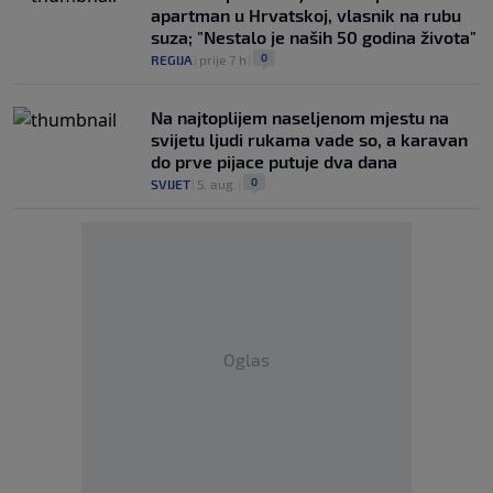
apartman u Hrvatskoj, vlasnik na rubu
suza; "Nestalo je naših 50 godina života"
0
REGIJA
|
prije 7 h
|
Na najtoplijem naseljenom mjestu na
svijetu ljudi rukama vade so, a karavan
do prve pijace putuje dva dana
0
SVIJET
|
5. aug.
|
Oglas