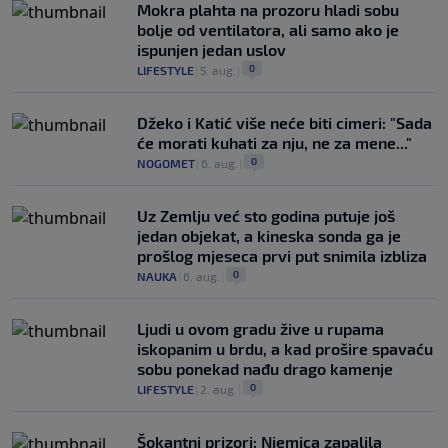
Mokra plahta na prozoru hladi sobu
bolje od ventilatora, ali samo ako je
ispunjen jedan uslov
0
LIFESTYLE
|
5. aug.
|
Džeko i Katić više neće biti cimeri: "Sada
će morati kuhati za nju, ne za mene..."
0
NOGOMET
|
6. aug.
|
Uz Zemlju već sto godina putuje još
jedan objekat, a kineska sonda ga je
prošlog mjeseca prvi put snimila izbliza
0
NAUKA
|
6. aug.
|
Ljudi u ovom gradu žive u rupama
iskopanim u brdu, a kad prošire spavaću
sobu ponekad nađu drago kamenje
0
LIFESTYLE
|
2. aug.
|
Šokantni prizori: Njemica zapalila