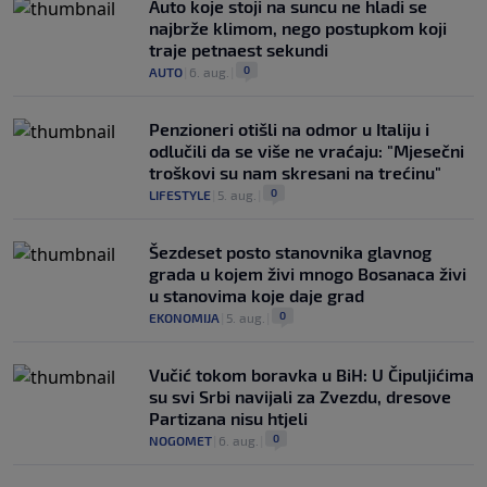
Auto koje stoji na suncu ne hladi se
najbrže klimom, nego postupkom koji
traje petnaest sekundi
0
AUTO
|
6. aug.
|
Penzioneri otišli na odmor u Italiju i
odlučili da se više ne vraćaju: "Mjesečni
troškovi su nam skresani na trećinu"
0
LIFESTYLE
|
5. aug.
|
Šezdeset posto stanovnika glavnog
grada u kojem živi mnogo Bosanaca živi
u stanovima koje daje grad
0
EKONOMIJA
|
5. aug.
|
Vučić tokom boravka u BiH: U Čipuljićima
su svi Srbi navijali za Zvezdu, dresove
Partizana nisu htjeli
0
NOGOMET
|
6. aug.
|