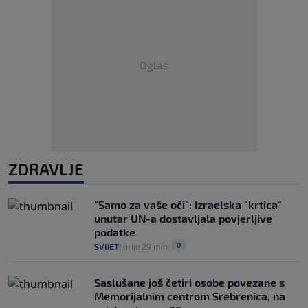
Oglas
ZDRAVLJE
"Samo za vaše oči": Izraelska "krtica"
unutar UN-a dostavljala povjerljive
podatke
0
SVIJET
|
prije 29 min
|
Saslušane još četiri osobe povezane s
Memorijalnim centrom Srebrenica, na