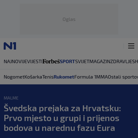
Oglas
NAJNOVIJE
VIJESTI
SPORT
SVIJET
MAGAZIN
ZDRAVLJE
S
Nogomet
Košarka
Tenis
Rukomet
Formula 1
MMA
Ostali sporto
MALME
Švedska prejaka za Hrvatsku:
Prvo mjesto u grupi i prijenos
bodova u narednu fazu Eura