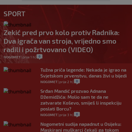
SPORT
Zekić pred prvo kolo protiv Radnika:
Dva igrača van stroja, vrijedno smo
radili i požrtvovano (VIDEO)
0
NOGOMET
|
prije 1 h
|
Tužna priča legende: Nekada je igrao na
Svjetskom prvenstvu, danas živi u bijedi
0
NOGOMET
|
prije 2 h
|
Srđan Mandić prozvao Adnana
Džemidžića: Molio sam te da ne
zatvarate Koševo, smiješ li inspekciju
poslati Borcu?
0
NOGOMET
|
prije 3 h
|
Nogometni sudija napadnut u Osijeku:
Maskirani muškarci čekali ga tokom