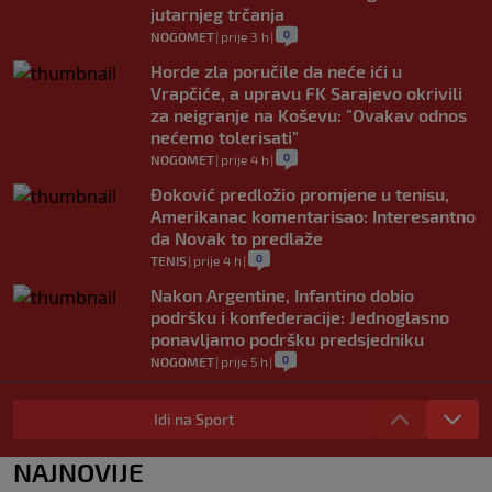
jutarnjeg trčanja
0
NOGOMET
|
prije 3 h
|
Horde zla poručile da neće ići u
Vrapčiće, a upravu FK Sarajevo okrivili
za neigranje na Koševu: "Ovakav odnos
nećemo tolerisati"
0
NOGOMET
|
prije 4 h
|
Đoković predložio promjene u tenisu,
Amerikanac komentarisao: Interesantno
da Novak to predlaže
0
TENIS
|
prije 4 h
|
Nakon Argentine, Infantino dobio
podršku i konfederacije: Jednoglasno
ponavljamo podršku predsjedniku
0
NOGOMET
|
prije 5 h
|
Tužne vijesti: Preminuo nekadašnji
prvak Jugoslavije
Idi na Sport
0
OSTALI SPORTOVI
|
prije 5 h
|
NAJNOVIJE
Pravna bitka Luke Dončića i Anamarije