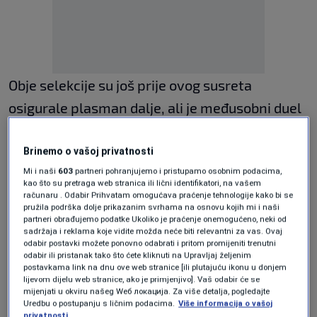
Obje selekcije su još prije ovog susreta
osigurale plasman dalje, ali je međusobni duel
odlučivao o pobjedniku grupe i ekipi koja će u
nastavak takmičenja ponijeti dva boda.
Brinemo o vašoj privatnosti
Mi i naši
603
partneri pohranjujemo i pristupamo osobnim podacima,
Švedska je odigrala izuzetno sigurno i
kao što su pretraga web stranica ili lični identifikatori, na vašem
ubjedljivo slavila, završivši grupnu fazu s
računaru . Odabir Prihvatam omogućava praćenje tehnologije kako bi se
pružila podrška dolje prikazanim svrhama na osnovu kojih mi i naši
maksimalnim učinkom od tri pobjede, dok je
partneri obrađujemo podatke Ukoliko je praćenje onemogućeno, neki od
sadržaja i reklama koje vidite možda neće biti relevantni za vas. Ovaj
Hrvatska takmičenje u grupi okončala s
odabir postavki možete ponovno odabrati i pritom promijeniti trenutni
odabir ili pristanak tako što ćete kliknuti na Upravljaj željenim
omjerom 2-1.
postavkama link na dnu ove web stranice [ili plutajuću ikonu u donjem
lijevom dijelu web stranice, ako je primjenjivo]. Vaš odabir će se
mijenjati u okviru našeg Wеб локација. Za više detalja, pogledajte
Domaći tim predvodili su Eric Johansson i
Uredbu o postupanju s ličnim podacima.
Više informacija o vašoj
privatnosti