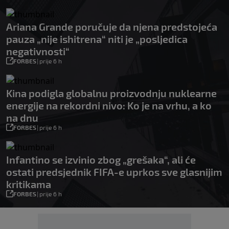
Ariana Grande poručuje da njena predstojeća
pauza „nije ishitrena“ niti je „posljedica
negativnosti“
FORBES
|
prije 6 h
Kina podigla globalnu proizvodnju nuklearne
energije na rekordni nivo: Ko je na vrhu, a ko
na dnu
FORBES
|
prije 6 h
Infantino se izvinio zbog „grešaka“, ali će
ostati predsjednik FIFA-e uprkos sve glasnijim
kritikama
FORBES
|
prije 6 h