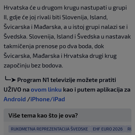
Hrvatska će u drugom krugu nastupati u grupi
II, gdje će joj rivali biti Slovenija, Island,
Švicarska i Mađarska, a u istoj grupi nalazi se i
Švedska. Slovenija, Island i Švedska u nastavak
takmičenja prenose po dva boda, dok
Švicarska, Mađarska i Hrvatska drugi krug
započinju bez bodova.
╰┈➤ Program N1 televizije možete pratiti
UŽIVO na
ovom linku
kao i putem aplikacija za
Android
/
iPhone/iPad
Više tema kao što je ova?
RUKOMETNA REPREZENTACIJA ŠVEDSKE
EHF EURO 2026
RUK