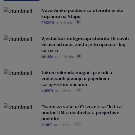
Goltes seli se u Sloveniju: Spominje se
čak 50 miliona dolara
Nova Amko poslovnica otvorila vrata
0
KOŠARKA
|
prije 6 h
|
kupcima na Stupu
0
PROMO
|
prije 9 min
|
Vještačka inteligencija stvorila 16 novih
virusa od nule, zašto je to opasno i koji
su rizici
0
NAUKA
|
prije 18 min
|
Tokom vikenda mogući prekidi u
vodosnadbijevanju u pojedinim
sarajevskim ulicama
0
VIJESTI
|
prije 26 min
|
"Samo za vaše oči": Izraelska "krtica"
unutar UN-a dostavljala povjerljive
podatke
0
SVIJET
|
prije 29 min
|