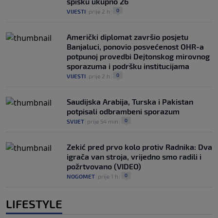
spisku ukupno 26
0
VIJESTI
|
prije 2 h
|
Američki diplomat završio posjetu
Banjaluci, ponovio posvećenost OHR-a
potpunoj provedbi Dejtonskog mirovnog
sporazuma i podršku institucijama
0
VIJESTI
|
prije 2 h
|
Saudijska Arabija, Turska i Pakistan
potpisali odbrambeni sporazum
0
SVIJET
|
prije 54 min
|
Zekić pred prvo kolo protiv Radnika: Dva
igrača van stroja, vrijedno smo radili i
požrtvovano (VIDEO)
0
NOGOMET
|
prije 1 h
|
LIFESTYLE