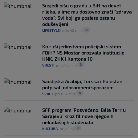
Susjedi pišu o gradu u BiH na devet
rijeka, a ime mu doslovno znači "zdrava
voda": Svi koji ga posjete ostanu
oduševljeni
0
LIFESTYLE
|
prije 42 min
|
Ko ruši jedinstveni policijski sistem
FBiH? NS Mostar prozvala institucije
HNK, ZHK i Kantona 10
0
VIJESTI
|
prije 45 min
|
Saudijska Arabija, Turska i Pakistan
potpisali odbrambeni sporazum
0
SVIJET
|
prije 54 min
|
SFF program 'Posvećeno: Béla Tarr u
Sarajevu' kroz filmove njegovih
nekadašnjih studenata
0
KULTURA
|
prije 1 h
|