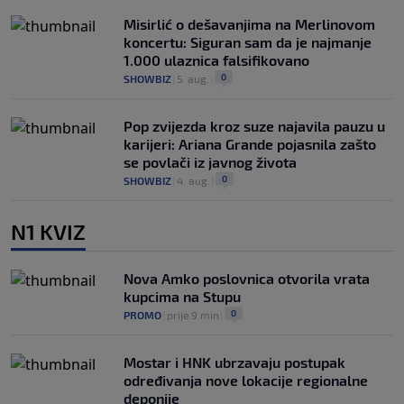
Misirlić o dešavanjima na Merlinovom
koncertu: Siguran sam da je najmanje
1.000 ulaznica falsifikovano
0
SHOWBIZ
|
5. aug.
|
Pop zvijezda kroz suze najavila pauzu u
karijeri: Ariana Grande pojasnila zašto
se povlači iz javnog života
0
SHOWBIZ
|
4. aug.
|
N1 KVIZ
Nova Amko poslovnica otvorila vrata
kupcima na Stupu
0
PROMO
|
prije 9 min
|
Mostar i HNK ubrzavaju postupak
određivanja nove lokacije regionalne
deponije