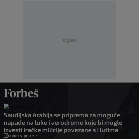
Oglas
Saudijska Arabija se priprema za moguće
napade na luke i aerodrome koje bi mogle
izvesti iračke milicije povezane s Hutima
FORBES
|
prije 6 h