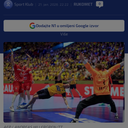
0
Sport Klub
RUKOMET
|
21. jan. 2026. 22:22
|
|
Dodajte N1 u omiljeni Google izvor
Više
AFP
/
ANDREAS HILLERGREN/TT