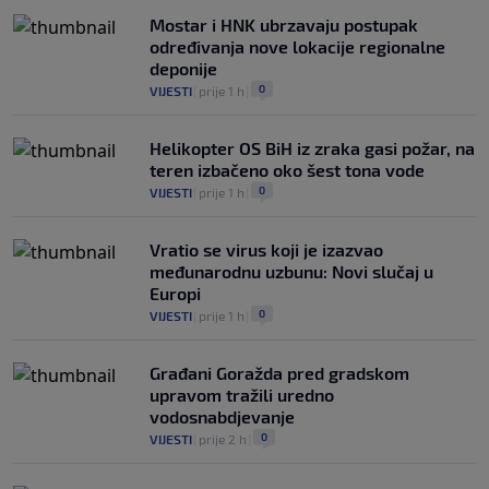
Mostar i HNK ubrzavaju postupak
određivanja nove lokacije regionalne
deponije
0
VIJESTI
|
prije 1 h
|
Helikopter OS BiH iz zraka gasi požar, na
teren izbačeno oko šest tona vode
0
VIJESTI
|
prije 1 h
|
Vratio se virus koji je izazvao
međunarodnu uzbunu: Novi slučaj u
Europi
0
VIJESTI
|
prije 1 h
|
Građani Goražda pred gradskom
upravom tražili uredno
vodosnabdjevanje
0
VIJESTI
|
prije 2 h
|