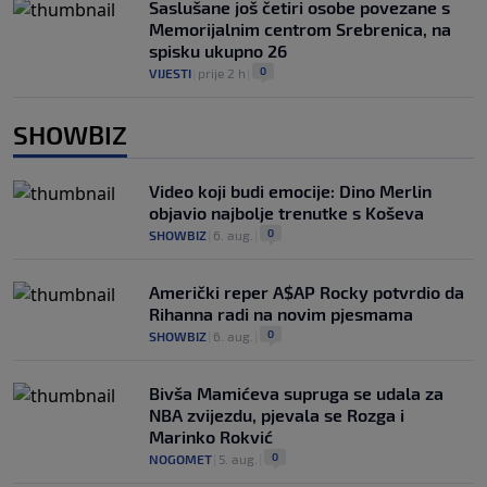
Saslušane još četiri osobe povezane s
Memorijalnim centrom Srebrenica, na
spisku ukupno 26
0
VIJESTI
|
prije 2 h
|
SHOWBIZ
Video koji budi emocije: Dino Merlin
objavio najbolje trenutke s Koševa
0
SHOWBIZ
|
6. aug.
|
Američki reper A$AP Rocky potvrdio da
Rihanna radi na novim pjesmama
0
SHOWBIZ
|
6. aug.
|
Bivša Mamićeva supruga se udala za
NBA zvijezdu, pjevala se Rozga i
Marinko Rokvić
0
NOGOMET
|
5. aug.
|