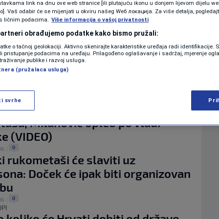
KOLUMNE
tavkama link na dnu ove web stranice [ili plutajuću ikonu u donjem lijevom dijelu we
EVROPSKO PRVENSTVO
vo]. Vaš odabir će se mijenjati u okviru našeg Wеб локација. Za više detalja, pogledaj
nio Hrvatsku zbog zastave Herceg-
s ličnim podacima.
Više informacija o vašoj privatnosti
okom ceremonije dodjele medalja
 partneri obrađujemo podatke kako bismo pružali:
PODCAST
1
datke o tačnoj geolokaciji. Aktivno skenirajte karakteristike uređaja radi identifikacije.
maj.
|
ili pristupanje podacima na uređaju. Prilagođeno oglašavanje i sadržaj, mjerenje ogl
glo bez fašizma: Zastava NDH se
traživanje publike i razvoj usluga.
N1 SPECIJAL
a na dočeku rukometašima Hrvatske
tnera (pružalaca usluga)
VIDEO)
FENOMENI
0
eb.
|
ži svrhe
Pri
on se ori centrom Zagreba zbog
NEISTRAŽENO
aša, Milanović opleo po vladi
VIRALNO
e (VIDEO)
0
eb.
|
FOTO
i rukometaši će slaviti uz
na: Doček će ipak biti organizovan
PROMO
ebu
VIDEO
0
eb.
|
OPI
 koliko će Hrvati dobiti od države