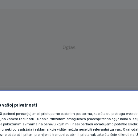
Oglas
SPORT
SVIJET
MAGAZIN
 vašoj privatnosti
ZDRAVLJE
3
partneri pohranjujemo i pristupamo osobnim podacima, kao što su pretraga web stran
ori, na vašem računaru . Odabir Prihvatam omogućava praćenje tehnologije kako bi se 
je prikazanim svrhama na osnovu kojih mi i naši partneri obrađujemo podatke Ukoliko
SHOWBIZ
 neki od sadržaja i reklama koje vidite možda neće biti relevantni za vas. Ovaj odab
NTACIJA HRVATSKE
no odabrati i pritom promijeniti trenutni odabir ili pristanak tako što ćete kliknuti na U