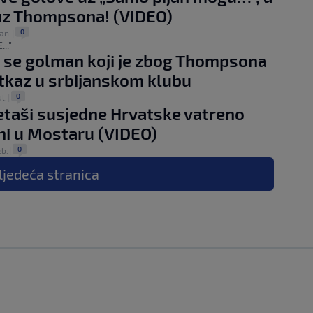
uz Thompsona! (VIDEO)
0
jan.
|
.."
 se golman koji je zbog Thompsona
tkaz u srbijanskom klubu
0
ul.
|
taši susjedne Hrvatske vatreno
i u Mostaru (VIDEO)
0
eb.
|
ljedeća
stranica