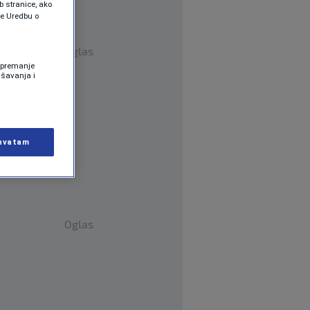
b stranice, ako
te Uredbu o
Oglas
 Spremanje
ašavanja i
hvatam
Oglas