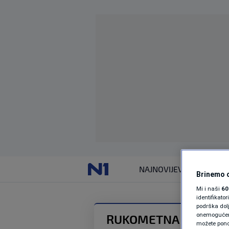
NAJNOVIJE
VIJESTI
Brinemo o
Mi i naši
60
identifikat
podrška dol
onemogućeno,
RUKOMETNA REPREZE
možete ponov