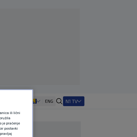
N1 TV
ENG
ica ili lični
pružila
 je praćenje
ir postavki
pravljaj