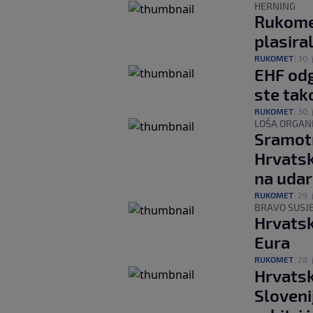
HERNING
Rukomet
plasira
RUKOMET
|
30. 
EHF odg
ste ta
RUKOMET
|
30. 
LOŠA ORGANI
Sramotn
Hrvatsk
na udar
RUKOMET
|
29. 
BRAVO SUSJE
Hrvatsk
Eura
RUKOMET
|
28. 
Hrvatsk
Sloveni