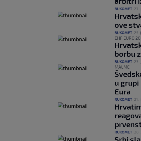
arbitri 
RUKOMET
|
27. 
Hrvatsk
ove stv
RUKOMET
|
25. 
EHF EURO 20
Hrvatska
borbu z
RUKOMET
|
23. 
MALME
Švedska
u grupi
Eura
RUKOMET
|
21. 
Hrvatim
reagov
prvens
RUKOMET
|
20. 
Srbi sl