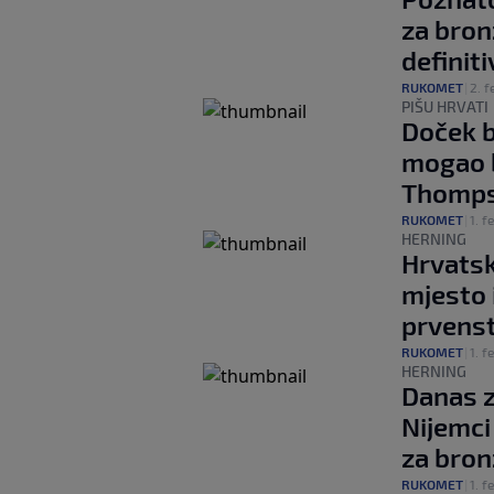
za bron
definit
RUKOMET
|
2. f
PIŠU HRVATI
Doček 
mogao b
Thomp
RUKOMET
|
1. f
HERNING
Hrvatsk
mjesto 
prvens
RUKOMET
|
1. f
HERNING
Danas z
Nijemci 
za bron
RUKOMET
|
1. f