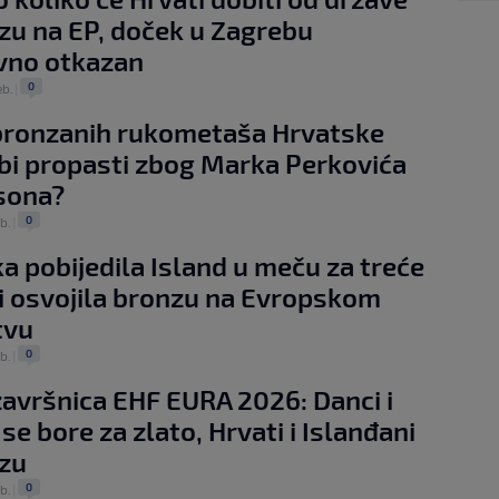
zu na EP, doček u Zagrebu
ivno otkazan
0
eb.
|
bronzanih rukometaša Hrvatske
i propasti zbog Marka Perkovića
sona?
0
eb.
|
a pobijedila Island u meču za treće
i osvojila bronzu na Evropskom
tvu
0
eb.
|
avršnica EHF EURA 2026: Danci i
se bore za zlato, Hrvati i Islanđani
zu
0
eb.
|