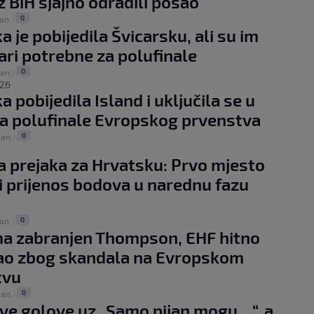
iz BiH sjajno odradili posao
0
jan.
|
a je pobijedila Švicarsku, ali su im
ari potrebne za polufinale
0
jan.
|
26
 pobijedila Island i uključila se u
a polufinale Evropskog prvenstva
0
jan.
|
 prejaka za Hrvatsku: Prvo mjesto
 i prijenos bodova u narednu fazu
0
jan.
|
a zabranjen Thompson, EHF hitno
ao zbog skandala na Evropskom
tvu
0
jan.
|
ave golove uz „Samo pijan mogu…“, a