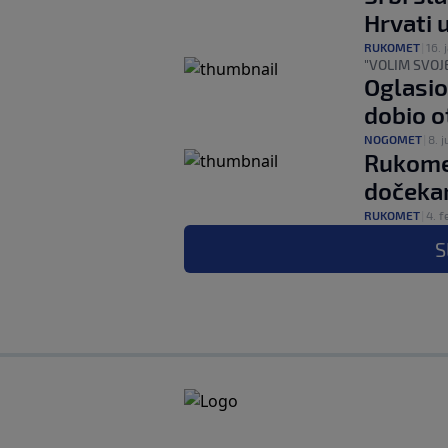
Hrvati 
RUKOMET
|
16. 
"VOLIM SVOJE.
Oglasio
dobio o
NOGOMET
|
8. j
Rukome
dočekan
RUKOMET
|
4. f
S