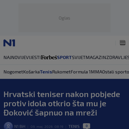
Oglas
NAJNOVIJE
VIJESTI
SPORT
SVIJET
MAGAZIN
ZDRAVLJE
Nogomet
Košarka
Tenis
Rukomet
Formula 1
MMA
Ostali sporto
Hrvatski teniser nakon pobjede
protiv idola otkrio šta mu je
Đoković šapnuo na mreži
0
N1 BiH
TENIS
|
09. maj. 2026. 08:19
|
|