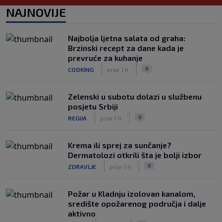
Slavni klub potresa kriza: Kultni
NAJNOVIJE
stadion u Italiji bit će prazan na
početku sezone, navijači objavili rat
upravi
Najbolja ljetna salata od graha:
|
|
0
NOGOMET
prije 4 h
Brzinski recept za dane kada je
prevruće za kuhanje
Izvinjenje s elementima prijetnje i
|
|
0
COOKING
prije 1 h
„gomila slabića“ u UEFA-i
|
|
0
NOGOMET
prije 4 h
Zelenski u subotu dolazi u službenu
posjetu Srbiji
|
|
0
REGIJA
prije 1 h
Krema ili sprej za sunčanje?
Dermatolozi otkrili šta je bolji izbor
|
|
0
ZDRAVLJE
prije 1 h
Požar u Kladnju izolovan kanalom,
središte opožarenog područja i dalje
aktivno
|
|