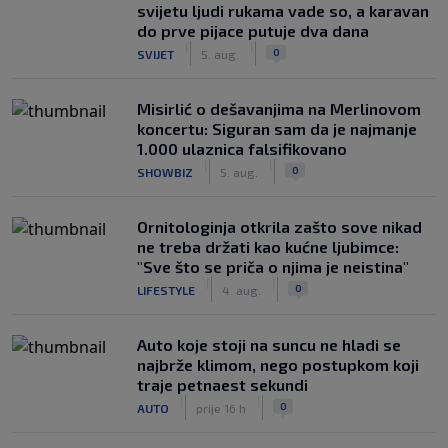
svijetu ljudi rukama vade so, a karavan
do prve pijace putuje dva dana
|
|
0
SVIJET
5. aug.
Misirlić o dešavanjima na Merlinovom
koncertu: Siguran sam da je najmanje
1.000 ulaznica falsifikovano
|
|
0
SHOWBIZ
5. aug.
Ornitologinja otkrila zašto sove nikad
ne treba držati kao kućne ljubimce:
"Sve što se priča o njima je neistina"
|
|
0
LIFESTYLE
4. aug.
Auto koje stoji na suncu ne hladi se
najbrže klimom, nego postupkom koji
traje petnaest sekundi
|
|
0
AUTO
prije 16 h