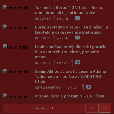
Tok meča | Borac 1-0 Vitebsk: Borac
dominirao, ali nije ni imao sreće
|
|
0
NOGOMET
prije 1 h
Borac savladao Vitebsk i sa značajnim
kapitalom čeka revanš u Bjelorusiji
|
|
0
NOGOMET
prije 1 h
Louis van Gaal pobijedio rak i poručio:
Ako vam treba selektor, pozovite
mene!
|
|
0
NOGOMET
prije 2 h
Sanjin Alihodžić protiv čečena Adama
Tadushaeva – borba za WAKO PRO
titulu
|
|
0
OSTALI SPORTOVI
prije 3 h
Arsenal ostaje praznih ruku: Vinícius
Júnior i Real Madrid postigli dogovor
|
|
0
NOGOMET
prije 3 h
Idi na Sport