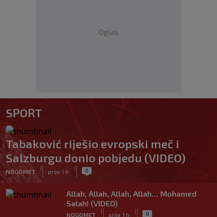
Oglas
SPORT
Tabaković riješio evropski meč i
Salzburgu donio pobjedu (VIDEO)
|
|
0
NOGOMET
prije 1 h
Allah, Allah, Allah, Allah… Mohamed
Salah! (VIDEO)
|
|
0
NOGOMET
prije 1 h