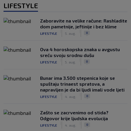
LIFESTYLE
Zaboravite na velike račune: Rashladite
dom pametnije, jeftinije i bez klime
|
|
0
LIFESTYLE
5. aug.
Ova 4 horoskopska znaka u avgustu
sreću svoju srodnu dušu
|
|
0
LIFESTYLE
5. aug.
Bunar imа 3.500 stepenica koje se
spuštaju trinaest spratova, a
napravljen je da bi ljudi imali vode ljeti
|
|
0
LIFESTYLE
4. aug.
Zašto se zacrvenimo od stida?
Odgovor krije ljudska evolucija
|
|
0
LIFESTYLE
4. aug.