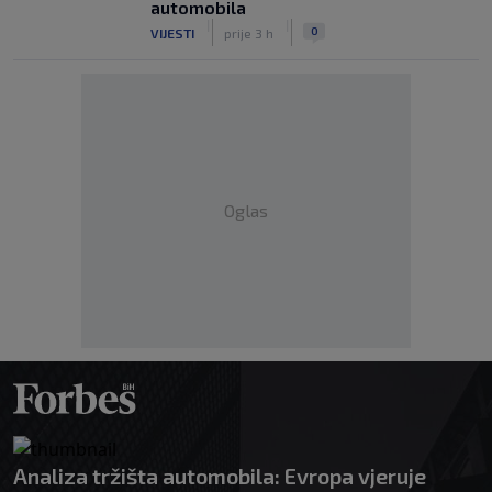
automobila
|
|
0
VIJESTI
prije 3 h
Oglas
Analiza tržišta automobila: Evropa vjeruje