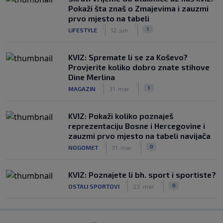
Pokaži šta znaš o Zmajevima i zauzmi
prvo mjesto na tabeli
|
|
1
LIFESTYLE
12. jun.
KVIZ: Spremate li se za Koševo?
Provjerite koliko dobro znate stihove
Dine Merlina
|
|
1
MAGAZIN
31. mar.
KVIZ: Pokaži koliko poznaješ
reprezentaciju Bosne i Hercegovine i
zauzmi prvo mjesto na tabeli navijača
|
|
0
NOGOMET
31. mar.
KVIZ: Poznajete li bh. sport i sportiste?
|
|
0
OSTALI SPORTOVI
23. mar.