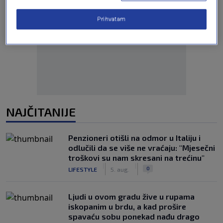
Prihvatam
Oglas
NAJČITANIJE
Penzioneri otišli na odmor u Italiju i
odlučili da se više ne vraćaju: "Mjesečni
troškovi su nam skresani na trećinu"
|
|
0
LIFESTYLE
5. aug.
Ljudi u ovom gradu žive u rupama
iskopanim u brdu, a kad prošire
spavaću sobu ponekad nađu drago