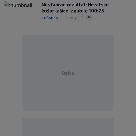
Nestvaran rezultat: Hrvatske
košarkašice izgubile 100:25
|
|
0
KOŠARKA
5. aug.
Oglas