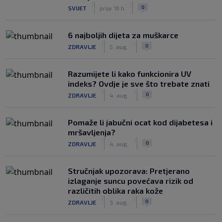
|
|
0
SVIJET
prije 16 h
6 najboljih dijeta za muškarce
|
|
0
ZDRAVLJE
5. aug.
Razumijete li kako funkcionira UV
indeks? Ovdje je sve što trebate znati
|
|
0
ZDRAVLJE
4. aug.
Pomaže li jabučni ocat kod dijabetesa i
mršavljenja?
|
|
0
ZDRAVLJE
4. aug.
Stručnjak upozorava: Pretjerano
izlaganje suncu povećava rizik od
različitih oblika raka kože
|
|
0
ZDRAVLJE
3. aug.