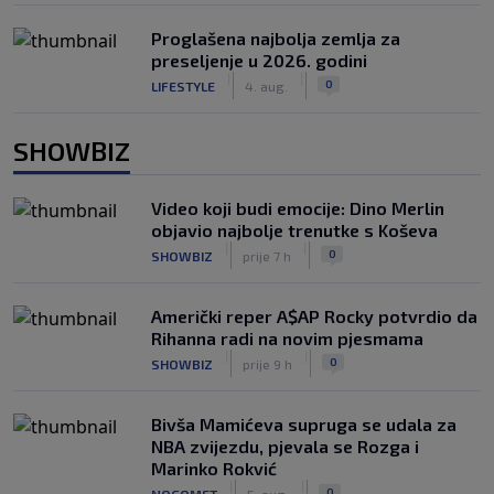
Proglašena najbolja zemlja za
preseljenje u 2026. godini
|
|
0
LIFESTYLE
4. aug.
SHOWBIZ
Video koji budi emocije: Dino Merlin
objavio najbolje trenutke s Koševa
|
|
0
SHOWBIZ
prije 7 h
Američki reper A$AP Rocky potvrdio da
Rihanna radi na novim pjesmama
|
|
0
SHOWBIZ
prije 9 h
Bivša Mamićeva supruga se udala za
NBA zvijezdu, pjevala se Rozga i
Marinko Rokvić
|
|
0
NOGOMET
5. aug.