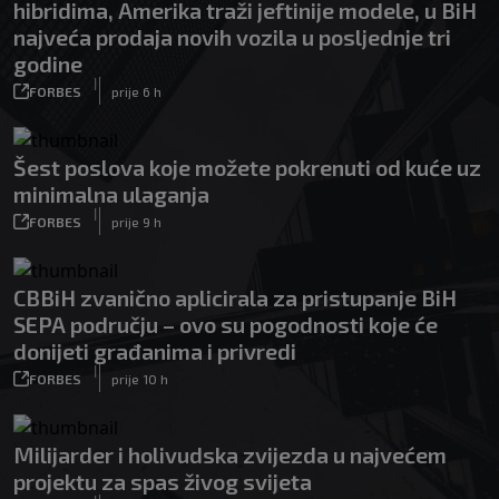
hibridima, Amerika traži jeftinije modele, u BiH
najveća prodaja novih vozila u posljednje tri
godine
|
FORBES
prije 6 h
Šest poslova koje možete pokrenuti od kuće uz
minimalna ulaganja
|
FORBES
prije 9 h
CBBiH zvanično aplicirala za pristupanje BiH
SEPA području – ovo su pogodnosti koje će
donijeti građanima i privredi
|
FORBES
prije 10 h
Milijarder i holivudska zvijezda u najvećem
projektu za spas živog svijeta