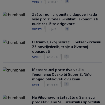
0
VIJESTI
prije 2 h
Zašto rudnici gomilaju dugove i kada
više proizvode? Sindikat i ekonomisti
nude različite odgovore
|
|
0
VIJESTI
prije 2 h
U tramvajskoj nesreći u Gelsenkirchenu
25 povrijeđenih, troje u životnoj
opasnosti
|
|
0
SVIJET
prije 2 h
Meteorolozi prate dva velika
fenomena: Ovako bi Super El Niño
mogao oblikovati ovu zimu
|
|
0
SVIJET
prije 3 h
Na Vilsonovom šetalištu u Sarajevu
predstavljeno 50 luksuznih i sportskih