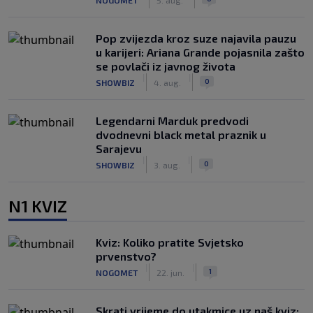
Pop zvijezda kroz suze najavila pauzu
u karijeri: Ariana Grande pojasnila zašto
se povlači iz javnog života
|
|
0
SHOWBIZ
4. aug.
Legendarni Marduk predvodi
dvodnevni black metal praznik u
Sarajevu
|
|
0
SHOWBIZ
3. aug.
N1 KVIZ
Kviz: Koliko pratite Svjetsko
prvenstvo?
|
|
1
NOGOMET
22. jun.
Skrati vrijeme do utakmice uz naš kviz: