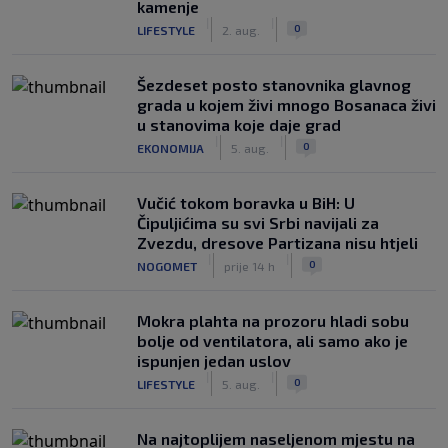
kamenje
|
|
0
LIFESTYLE
2. aug.
Šezdeset posto stanovnika glavnog
grada u kojem živi mnogo Bosanaca živi
u stanovima koje daje grad
|
|
0
EKONOMIJA
5. aug.
Vučić tokom boravka u BiH: U
Čipuljićima su svi Srbi navijali za
Zvezdu, dresove Partizana nisu htjeli
|
|
0
NOGOMET
prije 14 h
Mokra plahta na prozoru hladi sobu
bolje od ventilatora, ali samo ako je
ispunjen jedan uslov
|
|
0
LIFESTYLE
5. aug.
Na najtoplijem naseljenom mjestu na