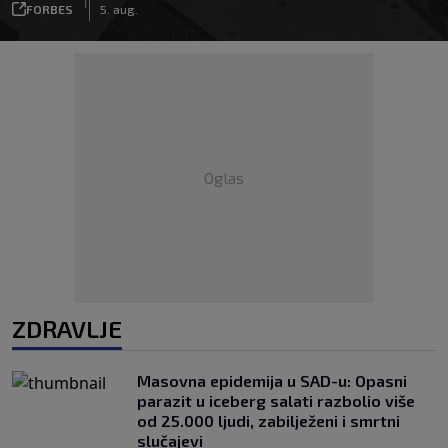
|
FORBES
5. aug.
Oglas
ZDRAVLJE
Masovna epidemija u SAD-u: Opasni
parazit u iceberg salati razbolio više
od 25.000 ljudi, zabilježeni i smrtni
slučajevi