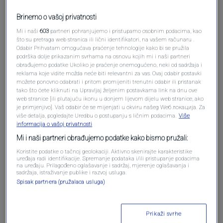
Brinemo o vašoj privatnosti
Pošalji komentar
Mi i naši
603
partneri pohranjujemo i pristupamo osobnim podacima, kao
što su pretraga web stranica ili lični identifikatori, na vašem računaru .
Odabir Prihvatam omogućava praćenje tehnologije kako bi se pružila
podrška dolje prikazanim svrhama na osnovu kojih mi i naši partneri
obrađujemo podatke Ukoliko je praćenje onemogućeno, neki od sadržaja i
reklama koje vidite možda neće biti relevantni za vas. Ovaj odabir postavki
možete ponovno odabrati i pritom promijeniti trenutni odabir ili pristanak
tako što ćete kliknuti na Upravljaj željenim postavkama link na dnu ove
web stranice [ili plutajuću ikonu u donjem lijevom dijelu web stranice, ako
je primjenjivo]. Vaš odabir će se mijenjati u okviru našeg Wеб локација. Za
više detalja, pogledajte Uredbu o postupanju s ličnim podacima.
Više
informacija o vašoj privatnosti
Oglas
Mi i naši partneri obrađujemo podatke kako bismo pružali:
Koristite podatke o tačnoj geolokaciji. Aktivno skenirajte karakteristike
uređaja radi identifikacije. Spremanje podataka i/ili pristupanje podacima
na uređaju. Prilagođeno oglašavanje i sadržaj, mjerenje oglašavanja i
sadržaja, istraživanje publike i razvoj usluga.
Spisak partnera (pružalaca usluga)
Prikaži svrhe