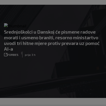
Srednjoškolci u Danskoj će pismene radove
morati i usmeno braniti, resorno ministartvo
uvodi tri hitne mjere protiv prevara uz pomoć
AI-a
|
FORBES
prije 3 h