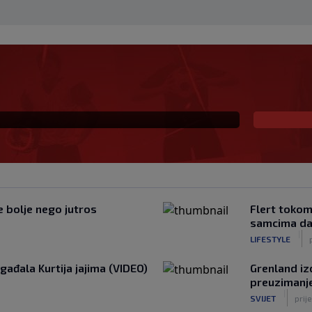
rvaka svijeta, sada
ura
je bolje nego jutros
Flert tokom
samcima da
|
LIFESTYLE
gađala Kurtija jajima (VIDEO)
Grenland iz
preuzimanj
|
SVIJET
prije