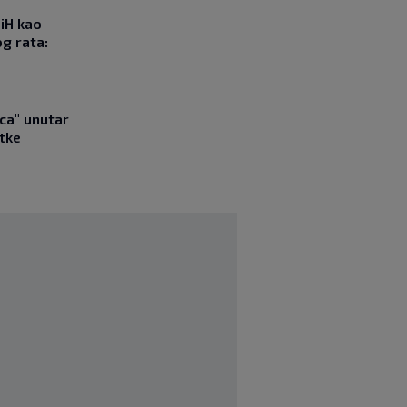
iH kao
g rata:
ica" unutar
tke