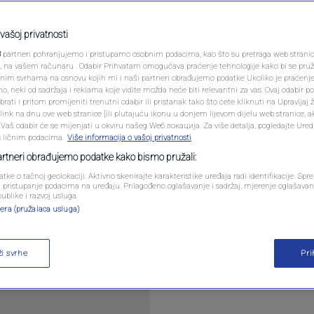
PODCAST
ikada? Novak Đoković!
N1 SPECIJAL
vašoj privatnosti
0
komentara
|
3
partneri pohranjujemo i pristupamo osobnim podacima, kao što su pretraga web stranica 
FENOMENI
ri, na vašem računaru . Odabir Prihvatam omogućava praćenje tehnologije kako bi se pruž
anim svrhama na osnovu kojih mi i naši partneri obrađujemo podatke Ukoliko je praćenj
 neki od sadržaja i reklama koje vidite možda neće biti relevantni za vas. Ovaj odabir p
NEISTRAŽENO
ati i pritom promijeniti trenutni odabir ili pristanak tako što ćete kliknuti na Upravljaj 
ink na dnu ove web stranice [ili plutajuću ikonu u donjem lijevom dijelu web stranice, a
VIRALNO
. Vaš odabir će se mijenjati u okviru našeg Wеб локација. Za više detalja, pogledajte Ure
s ličnim podacima.
Više informacija o vašoj privatnosti
FOTO
partneri obrađujemo podatke kako bismo pružali:
a neće vraćati prije januara sljedeće godine i počet
atke o tačnoj geolokaciji. Aktivno skenirajte karakteristike uređaja radi identifikacije. Sp
PROMO
li pristupanje podacima na uređaju. Prilagođeno oglašavanje i sadržaj, mjerenje oglašavanj
 priznavši da poslije finala US Opena vjerojatno v
publike i razvoj usluga.
era (pružalaca usluga)
še
VIDEO
ži svrhe
Pr