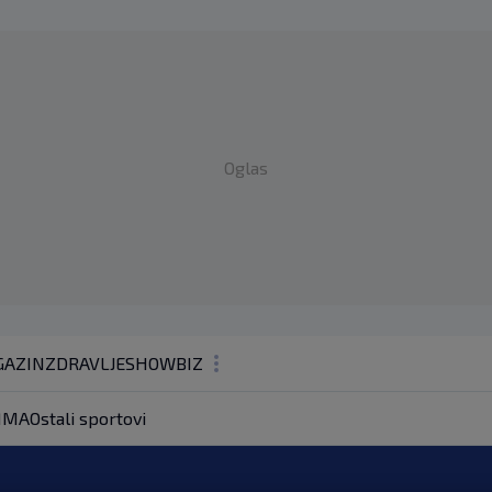
Oglas
AZIN
ZDRAVLJE
SHOWBIZ
KOLUMNE
MMA
Ostali sportovi