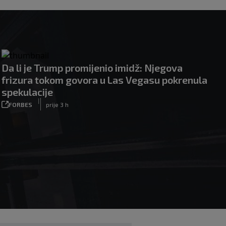
Da li je Trump promijenio imidž: Njegova
frizura tokom govora u Las Vegasu pokrenula
spekulacije
|
FORBES
prije 3 h