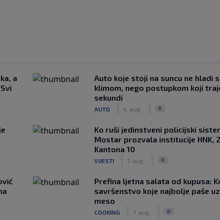
ka, a
Auto koje stoji na suncu ne hladi 
 Svi
klimom, nego postupkom koji traj
sekundi
|
|
0
AUTO
6. aug.
je
Ko ruši jedinstveni policijski sist
Mostar prozvala institucije HNK, Z
Kantona 10
|
|
0
VIJESTI
7. aug.
ović
Prefina ljetna salata od kupusa: 
ma
savršenstvo koje najbolje paše u
meso
|
|
0
COOKING
7. aug.