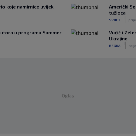
o koje namirnice uvijek
Američki S
tužioca
|
SVIJET
prije
h autora u programu Summer
Vučić i Zele
Ukrajine
|
REGIJA
prije
Oglas