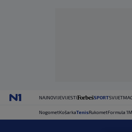
NAJNOVIJE
VIJESTI
SPORT
SVIJET
MAG
Nogomet
Košarka
Tenis
Rukomet
Formula 1