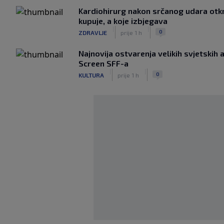
Kardiohirurg nakon srčanog udara otkri
kupuje, a koje izbjegava
|
|
0
ZDRAVLJE
prije 1 h
Najnovija ostvarenja velikih svjetski
Screen SFF-a
|
|
0
KULTURA
prije 1 h