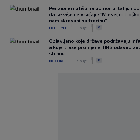
Penzioneri otišli na odmor u Italiju i odl
da se više ne vraćaju: "Mjesečni troško
nam skresani na trećinu"
|
|
0
LIFESTYLE
5. aug.
Objavljeno koje države podržavaju Infa
a koje traže promjene: HNS odavno za
stranu
|
|
0
NOGOMET
7. aug.