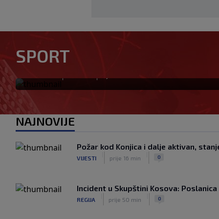
Golom donio Španiji naslov p
SPORT
mijenja klub za 50 miliona e
|
|
0
NOGOMET
prije 1 h
NAJNOVIJE
Požar kod Konjica i dalje aktivan, stan
|
|
0
VIJESTI
prije 16 min
Incident u Skupštini Kosova: Poslanica 
|
|
0
REGIJA
prije 50 min