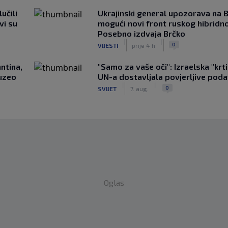
učili
Ukrajinski general upozorava na B
vi su
mogući novi front ruskog hibridno
Posebno izdvaja Brčko
|
|
0
VIJESTI
prije 4 h
ntina,
"Samo za vaše oči": Izraelska "krt
uzeo
UN-a dostavljala povjerljive poda
|
|
0
SVIJET
7. aug.
Oglas