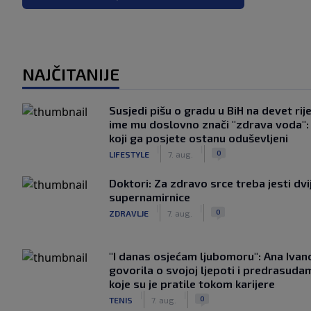
NAJČITANIJE
Susjedi pišu o gradu u BiH na devet rije
ime mu doslovno znači "zdrava voda":
koji ga posjete ostanu oduševljeni
|
|
0
LIFESTYLE
7. aug.
Doktori: Za zdravo srce treba jesti dvi
supernamirnice
|
|
0
ZDRAVLJE
7. aug.
"I danas osjećam ljubomoru": Ana Ivan
govorila o svojoj ljepoti i predrasuda
koje su je pratile tokom karijere
|
|
0
TENIS
7. aug.