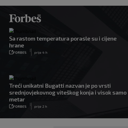
Sa rastom temperatura porasle su i cijene
hrane
|
FORBES
prije 4 h
Treći unikatni Bugatti nazvan je po vrsti
srednjovjekovnog viteškog konja i visok samo
metar
|
FORBES
prije 2 h