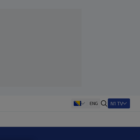
N1 TV
ENG