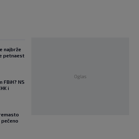
se najbrže
e petnaest
Oglas
em FBiH? NS
HK i
Kremasto
z pečeno