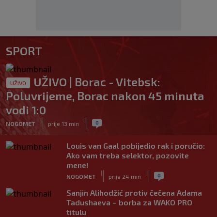
SPORT
UŽIVO | Borac - Vitebsk:
UŽIVO
Poluvrijeme, Borac nakon 45 minuta
vodi 1:0
|
|
0
NOGOMET
prije 13 min
Louis van Gaal pobijedio rak i poručio:
Ako vam treba selektor, pozovite
mene!
|
|
0
NOGOMET
prije 24 min
Sanjin Alihodžić protiv čečena Adama
Tadushaeva – borba za WAKO PRO
titulu