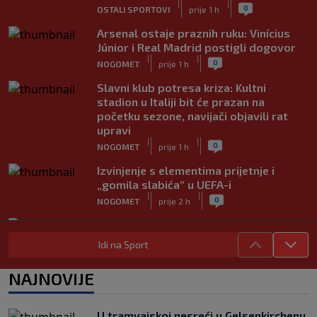
|
|
0
OSTALI SPORTOVI
prije 1 h
Arsenal ostaje praznih ruku: Vinícius
Júnior i Real Madrid postigli dogovor
|
|
0
NOGOMET
prije 1 h
Slavni klub potresa kriza: Kultni
stadion u Italiji bit će prazan na
početku sezone, navijači objavili rat
upravi
|
|
0
NOGOMET
prije 1 h
Izvinjenje s elementima prijetnje i
„gomila slabića“ u UEFA-i
|
|
0
NOGOMET
prije 2 h
Ako ste na moru, mogli biste sresti
Rogera Federera
Idi na Sport
|
|
0
TENIS
prije 2 h
NAJNOVIJE
UEFA poslala oštru poruku Infantinu:
"Ništa se ne mijenja, bojkot Svjetskog
prvenstva i dalje je na snazi"
U tramvajskoj nesreći u Gelsenkirchenu