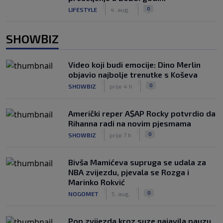
|
|
0
LIFESTYLE
4. aug.
SHOWBIZ
Video koji budi emocije: Dino Merlin
objavio najbolje trenutke s Koševa
|
|
0
SHOWBIZ
prije 4 h
Američki reper A$AP Rocky potvrdio da
Rihanna radi na novim pjesmama
|
|
0
SHOWBIZ
prije 7 h
Bivša Mamićeva supruga se udala za
NBA zvijezdu, pjevala se Rozga i
Marinko Rokvić
|
|
0
NOGOMET
5. aug.
Pop zvijezda kroz suze najavila pauzu