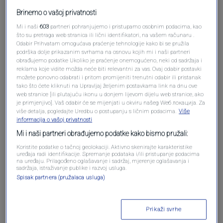
Brinemo o vašoj privatnosti
Mi i naši
603
partneri pohranjujemo i pristupamo osobnim podacima, kao
što su pretraga web stranica ili lični identifikatori, na vašem računaru .
Odabir Prihvatam omogućava praćenje tehnologije kako bi se pružila
podrška dolje prikazanim svrhama na osnovu kojih mi i naši partneri
obrađujemo podatke Ukoliko je praćenje onemogućeno, neki od sadržaja i
Oglas
reklama koje vidite možda neće biti relevantni za vas. Ovaj odabir postavki
možete ponovno odabrati i pritom promijeniti trenutni odabir ili pristanak
tako što ćete kliknuti na Upravljaj željenim postavkama link na dnu ove
web stranice [ili plutajuću ikonu u donjem lijevom dijelu web stranice, ako
je primjenjivo]. Vaš odabir će se mijenjati u okviru našeg Wеб локација. Za
više detalja, pogledajte Uredbu o postupanju s ličnim podacima.
Više
informacija o vašoj privatnosti
Mi i naši partneri obrađujemo podatke kako bismo pružali:
Koristite podatke o tačnoj geolokaciji. Aktivno skenirajte karakteristike
uređaja radi identifikacije. Spremanje podataka i/ili pristupanje podacima
na uređaju. Prilagođeno oglašavanje i sadržaj, mjerenje oglašavanja i
sadržaja, istraživanje publike i razvoj usluga.
Spisak partnera (pružalaca usluga)
Oglas
Prikaži svrhe