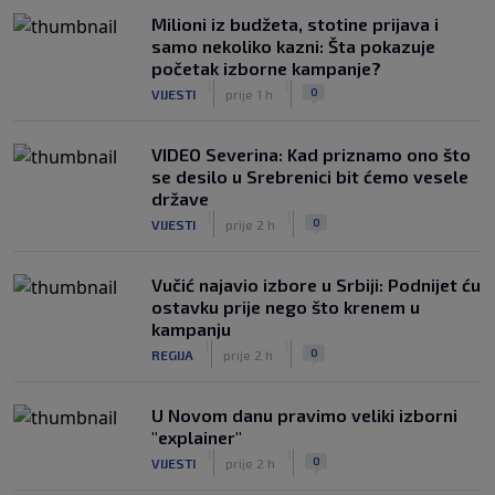
Milioni iz budžeta, stotine prijava i
samo nekoliko kazni: Šta pokazuje
početak izborne kampanje?
|
|
0
VIJESTI
prije 1 h
VIDEO Severina: Kad priznamo ono što
se desilo u Srebrenici bit ćemo vesele
države
|
|
0
VIJESTI
prije 2 h
Vučić najavio izbore u Srbiji: Podnijet ću
ostavku prije nego što krenem u
kampanju
|
|
0
REGIJA
prije 2 h
U Novom danu pravimo veliki izborni
"explainer"
|
|
0
VIJESTI
prije 2 h