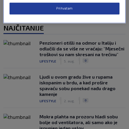
Prihvatam
NAJČITANIJE
Penzioneri otišli na odmor u Italiju i
odlučili da se više ne vraćaju: "Mjesečni
troškovi su nam skresani na trećinu"
|
|
0
LIFESTYLE
5. aug.
Ljudi u ovom gradu žive u rupama
iskopanim u brdu, a kad prošire
spavaću sobu ponekad nađu drago
kamenje
|
|
0
LIFESTYLE
2. aug.
Mokra plahta na prozoru hladi sobu
bolje od ventilatora, ali samo ako je
ispunjen jedan uslov