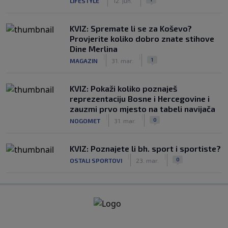
LIFESTYLE
12. jun.
KVIZ: Spremate li se za Koševo?
Provjerite koliko dobro znate stihove
Dine Merlina
|
|
1
MAGAZIN
31. mar.
KVIZ: Pokaži koliko poznaješ
reprezentaciju Bosne i Hercegovine i
zauzmi prvo mjesto na tabeli navijača
|
|
0
NOGOMET
31. mar.
KVIZ: Poznajete li bh. sport i sportiste?
|
|
0
OSTALI SPORTOVI
23. mar.