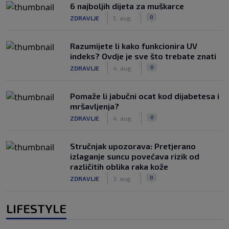
6 najboljih dijeta za muškarce
|
|
0
ZDRAVLJE
5. aug.
Razumijete li kako funkcionira UV
indeks? Ovdje je sve što trebate znati
|
|
0
ZDRAVLJE
4. aug.
Pomaže li jabučni ocat kod dijabetesa i
mršavljenja?
|
|
0
ZDRAVLJE
4. aug.
Stručnjak upozorava: Pretjerano
izlaganje suncu povećava rizik od
različitih oblika raka kože
|
|
0
ZDRAVLJE
3. aug.
LIFESTYLE