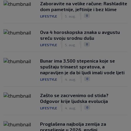
Zaboravite na velike račune: Rashladite
dom pametnije, jeftinije i bez klime
|
|
0
LIFESTYLE
5. aug.
Ova 4 horoskopska znaka u avgustu
sreću svoju srodnu dušu
|
|
0
LIFESTYLE
5. aug.
Bunar imа 3.500 stepenica koje se
spuštaju trinaest spratova, a
napravljen je da bi ljudi imali vode ljeti
|
|
0
LIFESTYLE
4. aug.
Zašto se zacrvenimo od stida?
Odgovor krije ljudska evolucija
|
|
0
LIFESTYLE
4. aug.
Proglašena najbolja zemlja za
preseljenje u 2026. godini