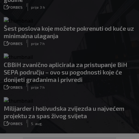
|
FORBES
prije 3 h
Šest poslova koje možete pokrenuti od kuće uz
minimalna ulaganja
|
FORBES
prije 7 h
CBBiH zvanično aplicirala za pristupanje BiH
SEPA području – ovo su pogodnosti koje će
donijeti građanima i privredi
|
FORBES
prije 7 h
Milijarder i holivudska zvijezda u najvećem
projektu za spas živog svijeta
|
FORBES
5. aug.