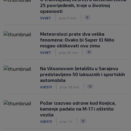
|
|
0
NOGOMET
prije 3 h
25 povrijeđenih, troje u životnoj
opasnosti
FIFA još nije uplatila obećani novac
|
|
0
SVIJET
prije 0 min
gradovima domaćinima Svjetskog
prvenstva
|
|
0
NOGOMET
prije 3 h
Meteorolozi prate dva velika
fenomena: Ovako bi Super El Niño
mogao oblikovati ovu zimu
|
|
0
SVIJET
prije 35 min
Na Vilsonovom šetalištu u Sarajevu
predstavljeno 50 luksuznih i sportskih
automobila
|
|
0
VIJESTI
prije 38 min
Požar izazvao odrone kod Konjica,
kamenje padalo na M-17 i oštetilo
vozila
|
|
0
VIJESTI
prije 1 h