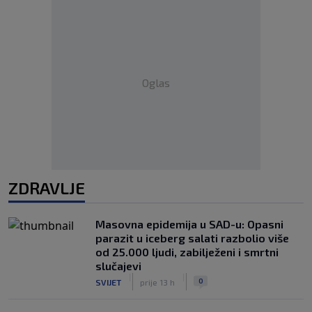
Oglas
ZDRAVLJE
Masovna epidemija u SAD-u: Opasni
parazit u iceberg salati razbolio više
od 25.000 ljudi, zabilježeni i smrtni
slučajevi
|
|
0
SVIJET
prije 13 h