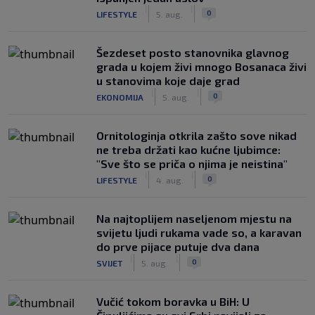
|
|
0
LIFESTYLE
5. aug.
Šezdeset posto stanovnika glavnog
grada u kojem živi mnogo Bosanaca živi
u stanovima koje daje grad
|
|
0
EKONOMIJA
5. aug.
Ornitologinja otkrila zašto sove nikad
ne treba držati kao kućne ljubimce:
"Sve što se priča o njima je neistina"
|
|
0
LIFESTYLE
4. aug.
Na najtoplijem naseljenom mjestu na
svijetu ljudi rukama vade so, a karavan
do prve pijace putuje dva dana
|
|
0
SVIJET
5. aug.
Vučić tokom boravka u BiH: U