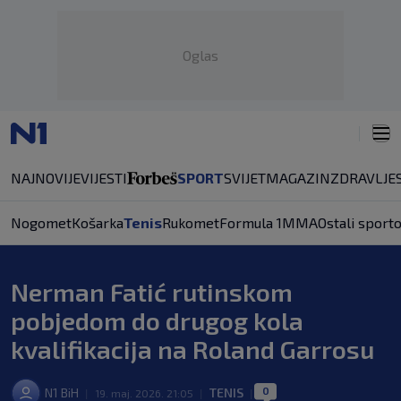
Oglas
NAJNOVIJE
VIJESTI
SPORT
SVIJET
MAGAZIN
ZDRAVLJE
Nogomet
Košarka
Tenis
Rukomet
Formula 1
MMA
Ostali sporto
Nerman Fatić rutinskom
pobjedom do drugog kola
kvalifikacija na Roland Garrosu
0
N1 BiH
TENIS
|
19. maj. 2026. 21:05
|
|