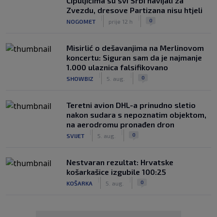
Čipuljićima su svi Srbi navijali za
Zvezdu, dresove Partizana nisu htjeli
|
|
0
NOGOMET
prije 12 h
Misirlić o dešavanjima na Merlinovom
koncertu: Siguran sam da je najmanje
1.000 ulaznica falsifikovano
|
|
0
SHOWBIZ
5. aug.
Teretni avion DHL-a prinudno sletio
nakon sudara s nepoznatim objektom,
na aerodromu pronađen dron
|
|
0
SVIJET
5. aug.
Nestvaran rezultat: Hrvatske
košarkašice izgubile 100:25
|
|
0
KOŠARKA
5. aug.