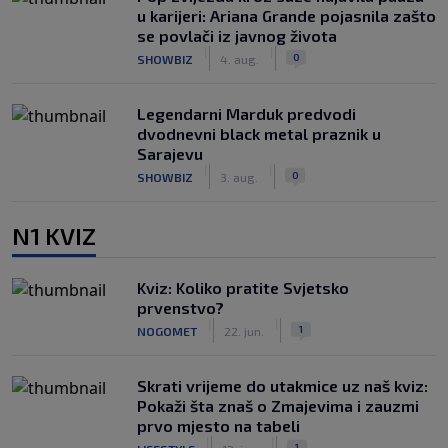
u karijeri: Ariana Grande pojasnila zašto
se povlači iz javnog života
|
|
0
SHOWBIZ
4. aug.
Legendarni Marduk predvodi
dvodnevni black metal praznik u
Sarajevu
|
|
0
SHOWBIZ
3. aug.
N1 KVIZ
Kviz: Koliko pratite Svjetsko
prvenstvo?
|
|
1
NOGOMET
22. jun.
Skrati vrijeme do utakmice uz naš kviz:
Pokaži šta znaš o Zmajevima i zauzmi
prvo mjesto na tabeli
|
|
1