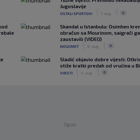
Jugoslavije
|
|
0
OSTALI SPORTOVI
7. aug.
kod
Skandal u Istanbulu: Osimhen krenu
rebale
obračun sa Mourinom, saigrači ga
zaustavili (VIDEO)
|
|
0
NOGOMET
8. aug.
je
Sladić objavio dobre vijesti: Otkr
stiže kratki predah od vrućina u B
|
|
0
VIJESTI
4. aug.
Oglas