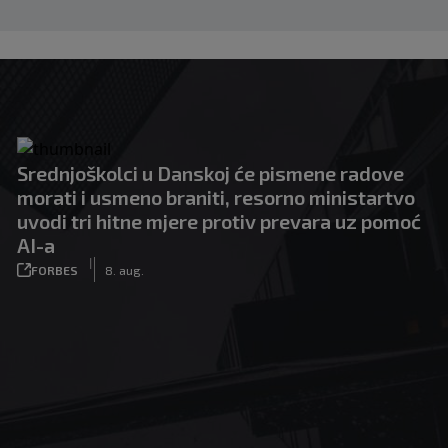
Srednjoškolci u Danskoj će pismene radove
morati i usmeno braniti, resorno ministartvo
uvodi tri hitne mjere protiv prevara uz pomoć
AI-a
|
FORBES
8. aug.