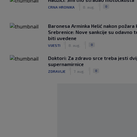
|
|
0
CRNA HRONIKA
8. aug.
Baronesa Arminka Helić nakon požara 
Srebrenice: Nove sankcije su odavno t
biti uvedene
|
|
0
VIJESTI
8. aug.
Doktori: Za zdravo srce treba jesti dvi
supernamirnice
|
|
0
ZDRAVLJE
7. aug.