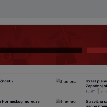
ekivanu ulogu u
la veliki potez
ućnosti?
Izrael plan
Zapadnoj ob
|
SVIJET
prij
nje Hormuškog moreuza,
Stravična s
osoba povi