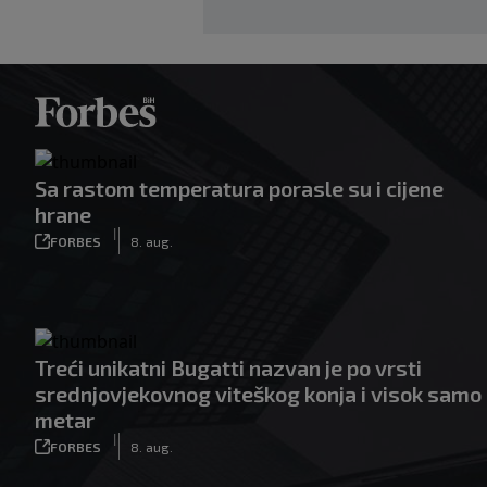
Sa rastom temperatura porasle su i cijene
hrane
|
FORBES
8. aug.
Treći unikatni Bugatti nazvan je po vrsti
srednjovjekovnog viteškog konja i visok samo
metar
|
FORBES
8. aug.