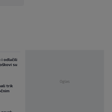
i odlučili
roškovi su
Oglas
li trik
očnim
i prvak