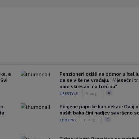
ka, a
Penzioneri otišli na odmor u Italiju 
 Svi
da se više ne vraćaju: "Mjesečni t
nam skresani na trećinu"
|
|
0
LIFESTYLE
5. aug.
ao
Punjene paprike kao nekad: Ovaj ma
ta:
naših baka čini nadjev savršeno s
|
|
0
COOKING
8. aug.
Tužne vijesti: Preminuo nekadašnj