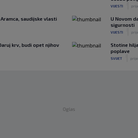
|
VIJESTI
prij
i Aramca, saudijske vlasti
U Novom da
sigurnosti
|
VIJESTI
prij
Daruj krv, budi opet njihov
Stotine hil
poplave
|
SVIJET
prije
Oglas