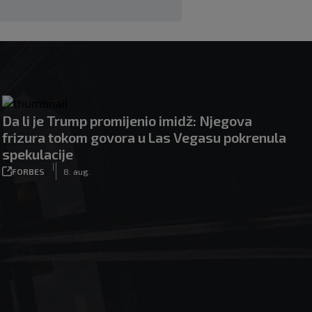
Da li je Trump promijenio imidž: Njegova
frizura tokom govora u Las Vegasu pokrenula
spekulacije
|
FORBES
8. aug.