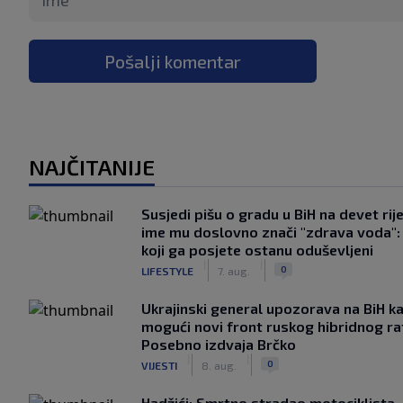
Pošalji komentar
NAJČITANIJE
Susjedi pišu o gradu u BiH na devet rije
ime mu doslovno znači "zdrava voda":
koji ga posjete ostanu oduševljeni
|
|
0
LIFESTYLE
7. aug.
Ukrajinski general upozorava na BiH k
mogući novi front ruskog hibridnog ra
Posebno izdvaja Brčko
|
|
0
VIJESTI
8. aug.
Hadžići: Smrtno stradao motociklista