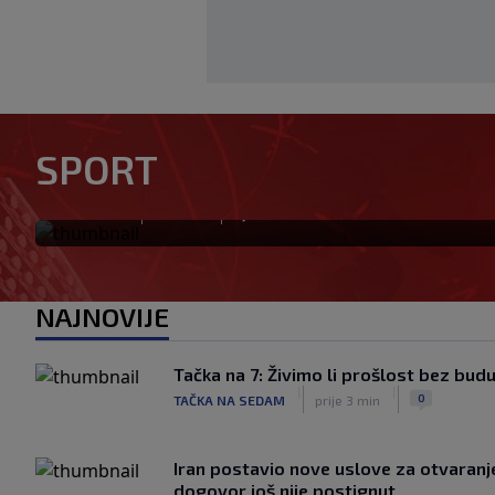
Modrić bi mogao dobiti neoč
SPORT
Milanu: Gazzetta nagovijesti
|
|
0
NOGOMET
prije 3 h
NAJNOVIJE
Tačka na 7: Živimo li prošlost bez bud
|
|
0
TAČKA NA SEDAM
prije 3 min
Iran postavio nove uslove za otvara
dogovor još nije postignut