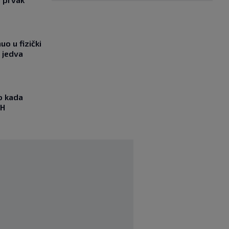
o u fizički
 jedva
io kada
iH