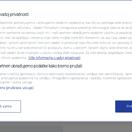
pola snage? Senator
PODCAST
crpljene, Pentagon
N1 SPECIJAL
vašoj privatnosti
3
partneri pohranjujemo i pristupamo osobnim podacima, kao što su pretraga web stranica 
FENOMENI
ri, na vašem računaru . Odabir Prihvatam omogućava praćenje tehnologije kako bi se pruž
anim svrhama na osnovu kojih mi i naši partneri obrađujemo podatke Ukoliko je praćenj
 neki od sadržaja i reklama koje vidite možda neće biti relevantni za vas. Ovaj odabir p
NEISTRAŽENO
ati i pritom promijeniti trenutni odabir ili pristanak tako što ćete kliknuti na Upravljaj 
ara
ink na dnu ove web stranice [ili plutajuću ikonu u donjem lijevom dijelu web stranice, a
VIRALNO
. Vaš odabir će se mijenjati u okviru našeg Wеб локација. Za više detalja, pogledajte Ure
s ličnim podacima.
Više informacija o vašoj privatnosti
FOTO
partneri obrađujemo podatke kako bismo pružali:
atke o tačnoj geolokaciji. Aktivno skenirajte karakteristike uređaja radi identifikacije. Sp
PROMO
li pristupanje podacima na uređaju. Prilagođeno oglašavanje i sadržaj, mjerenje oglašavanj
publike i razvoj usluga.
era (pružalaca usluga)
VIDEO
o je podigao tenzije u Washingtonu pozivom na i
ptužujući ga za neovlašteno iznošenje povjerljiv
ži svrhe
Pr