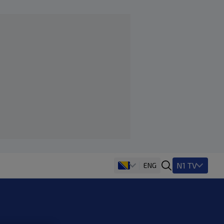
N1 TV
ENG