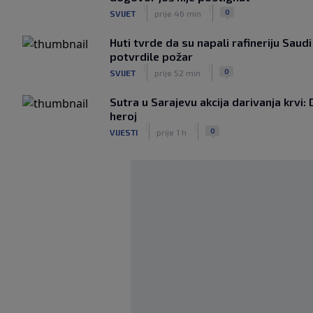
|
|
0
SVIJET
prije 46 min
Huti tvrde da su napali rafineriju Saud
potvrdile požar
|
|
0
SVIJET
prije 52 min
Sutra u Sarajevu akcija darivanja krvi: 
heroj
|
|
0
VIJESTI
prije 1 h