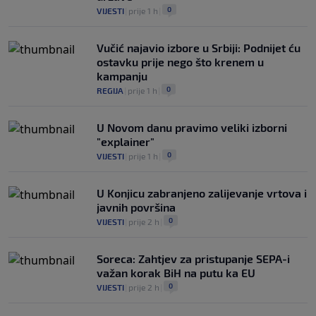
0
VIJESTI
|
prije 1 h
|
Vučić najavio izbore u Srbiji: Podnijet ću
ostavku prije nego što krenem u
kampanju
0
REGIJA
|
prije 1 h
|
U Novom danu pravimo veliki izborni
"explainer"
0
VIJESTI
|
prije 1 h
|
U Konjicu zabranjeno zalijevanje vrtova i
javnih površina
0
VIJESTI
|
prije 2 h
|
Soreca: Zahtjev za pristupanje SEPA-i
važan korak BiH na putu ka EU
0
VIJESTI
|
prije 2 h
|