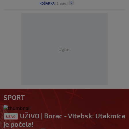
0
KOŠARKA
|
5. aug.
|
Oglas
SPORT
UŽIVO | Borac - Vitebsk: Utakmica
UŽIVO
je počela!