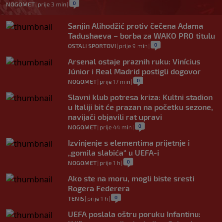
0
NOGOMET
|
prije 3 min
|
Sanjin Alihodžić protiv čečena Adama
Tadushaeva – borba za WAKO PRO titulu
0
OSTALI SPORTOVI
|
prije 9 min
|
Arsenal ostaje praznih ruku: Vinícius
Júnior i Real Madrid postigli dogovor
0
NOGOMET
|
prije 17 min
|
Slavni klub potresa kriza: Kultni stadion
u Italiji bit će prazan na početku sezone,
navijači objavili rat upravi
0
NOGOMET
|
prije 44 min
|
Izvinjenje s elementima prijetnje i
„gomila slabića“ u UEFA-i
0
NOGOMET
|
prije 1 h
|
Ako ste na moru, mogli biste sresti
Rogera Federera
0
TENIS
|
prije 1 h
|
UEFA poslala oštru poruku Infantinu: