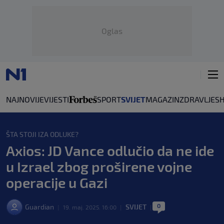
Oglas
NAJNOVIJE
VIJESTI
SPORT
SVIJET
MAGAZIN
ZDRAVLJE
S
ŠTA STOJI IZA ODLUKE?
Axios: JD Vance odlučio da ne ide
u Izrael zbog proširene vojne
operacije u Gazi
0
Guardian
SVIJET
|
19. maj. 2025. 16:00
|
|