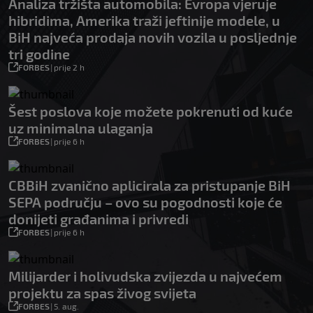
Analiza tržišta automobila: Evropa vjeruje
hibridima, Amerika traži jeftinije modele, u
BiH najveća prodaja novih vozila u posljednje
tri godine
FORBES
|
prije 2 h
Šest poslova koje možete pokrenuti od kuće
uz minimalna ulaganja
FORBES
|
prije 6 h
CBBiH zvanično aplicirala za pristupanje BiH
SEPA području – ovo su pogodnosti koje će
donijeti građanima i privredi
FORBES
|
prije 6 h
Milijarder i holivudska zvijezda u najvećem
projektu za spas živog svijeta
FORBES
|
5. aug.