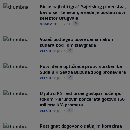
Bio je najbolji igrač Svjetskog prvenstva,
bavio se i tenisom, a sada je postao novi
selektor Urugvaja
0
NOGOMET
|
prije 2 h
|
Vozač podlegao povredama nakon
sudara kod Tomislavgrada
0
VIJESTI
|
prije 2 h
|
Potvrđena optužnica protiv službenika
Suda BiH Seada Bublina zbog pronevjere
0
VIJESTI
|
prije 3 h
|
U julu u KS rast broja gostiju i noćenja,
tokom Merlinovih koncerata gotovo 156
miliona KM prometa
0
VIJESTI
|
prije 3 h
|
Postignut dogovor o daljnjim koracima