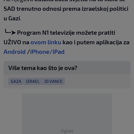
SAD trenutno odnosi prema izraelskoj politici
u Gazi
.
╰┈➤ Program N1 televizije možete pratiti
UŽIVO na
ovom linku
kao i putem aplikacija za
Android
/
iPhone/iPad
Više tema kao što je ova?
GAZA
IZRAEL
JD VANCE
Oglas