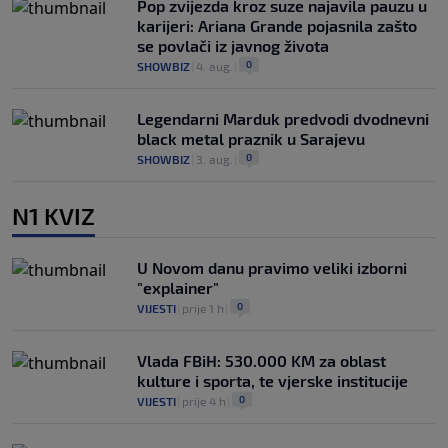
Pop zvijezda kroz suze najavila pauzu u
karijeri: Ariana Grande pojasnila zašto
se povlači iz javnog života
0
SHOWBIZ
|
4. aug.
|
Legendarni Marduk predvodi dvodnevni
black metal praznik u Sarajevu
0
SHOWBIZ
|
3. aug.
|
N1 KVIZ
U Novom danu pravimo veliki izborni
"explainer"
0
VIJESTI
|
prije 1 h
|
Vlada FBiH: 530.000 KM za oblast
kulture i sporta, te vjerske institucije
0
VIJESTI
|
prije 4 h
|