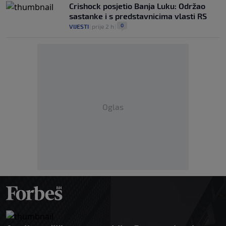
Crishock posjetio Banja Luku: Održao
sastanke i s predstavnicima vlasti RS
0
VIJESTI
|
prije 2 h
|
Oglas