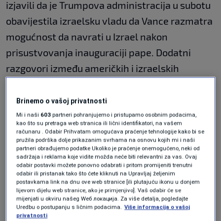
izjavili da je Trumpova administracija u subotu
obavijestila izraelsku vladu da Vance razmatra
mogućnost da navrati u Izrael nakon
prisustvovanja inauguraciji pape. Dodatni
razgovori između američkih i izraelskih
zvaničnika održani su jučer kako bi se
pripremila posjeta, a izraelski mediji su ubrzo
Brinemo o vašoj privatnosti
potom objavili da bi Vance mogao stići sutra.
Mi i naši
603
partneri pohranjujemo i pristupamo osobnim podacima,
kao što su pretraga web stranica ili lični identifikatori, na vašem
Međutim, nekoliko sati kasnije, zvaničnik Bijele
računaru . Odabir Prihvatam omogućava praćenje tehnologije kako bi se
pružila podrška dolje prikazanim svrhama na osnovu kojih mi i naši
kuće demantovao je te navode u saopćenju,
partneri obrađujemo podatke Ukoliko je praćenje onemogućeno, neki od
sadržaja i reklama koje vidite možda neće biti relevantni za vas. Ovaj
tvrdeći da su "
logistički razlozi onemogućili
odabir postavki možete ponovno odabrati i pritom promijeniti trenutni
odabir ili pristanak tako što ćete kliknuti na Upravljaj željenim
produžetak putovanja izvan Rima
".
postavkama link na dnu ove web stranice [ili plutajuću ikonu u donjem
lijevom dijelu web stranice, ako je primjenjivo]. Vaš odabir će se
mijenjati u okviru našeg Wеб локација. Za više detalja, pogledajte
Izrael pokrenuo veliku kopnenu
Uredbu o postupanju s ličnim podacima.
Više informacija o vašoj
ofanzivu na sjeveru i jugu Gaze
privatnosti