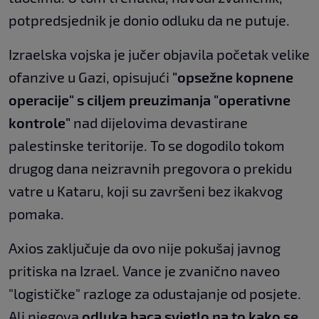
potpredsjednik je donio odluku da ne putuje.
Izraelska vojska je jučer objavila početak velike
ofanzive u Gazi, opisujući
"opsežne kopnene
operacije" s ciljem preuzimanja "operativne
kontrole"
nad dijelovima devastirane
palestinske teritorije. To se dogodilo tokom
drugog dana neizravnih pregovora o prekidu
vatre u Kataru, koji su završeni bez ikakvog
pomaka.
Axios zaključuje da ovo nije pokušaj javnog
pritiska na Izrael. Vance je zvanično naveo
"logističke" razloge za odustajanje od posjete.
Ali njegova
odluka baca svjetlo na to kako se