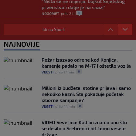
"Ništa se ne mijenja, bojkot Svjetskog
prvenstva i dalje je na snazi"
0
NOGOMET
|
prije 2 h
|
FIFA još nije uplatila obećani novac
gradovima domaćinima Svjetskog
Idi na Sport
prvenstva
0
NOGOMET
|
prije 2 h
|
NAJNOVIJE
Barcelona "krade" najboljeg fudbalera
Svjetskog prvenstva – žestok šamar
Požar izazvao odrone kod Konjica,
Real Madridu
kamenje padalo na M-17 i oštetilo vozila
0
NOGOMET
|
prije 2 h
|
0
VIJESTI
|
prije 17 min
|
Milioni iz budžeta, stotine prijava i samo
nekoliko kazni: Šta pokazuje početak
izborne kampanje?
0
VIJESTI
|
prije 44 min
|
VIDEO Severina: Kad priznamo ono što
se desilo u Srebrenici bit ćemo vesele
države