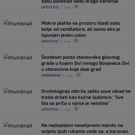
sobu ponekad nađu drago kamenje
0
LIFESTYLE
|
2. aug.
|
Mokra plahta na prozoru hladi sobu
bolje od ventilatora, ali samo ako je
ispunjen jedan uslov
0
LIFESTYLE
|
5. aug.
|
Šezdeset posto stanovnika glavnog
grada u kojem živi mnogo Bosanaca živi
u stanovima koje daje grad
0
EKONOMIJA
|
5. aug.
|
Ornitologinja otkrila zašto sove nikad ne
treba držati kao kućne ljubimce: "Sve
što se priča o njima je neistina"
0
LIFESTYLE
|
4. aug.
|
Na najtoplijem naseljenom mjestu na
svijetu ljudi rukama vade so, a karavan