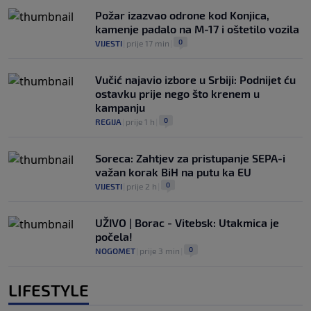
Požar izazvao odrone kod Konjica,
kamenje padalo na M-17 i oštetilo vozila
0
VIJESTI
|
prije 17 min
|
Vučić najavio izbore u Srbiji: Podnijet ću
ostavku prije nego što krenem u
kampanju
0
REGIJA
|
prije 1 h
|
Soreca: Zahtjev za pristupanje SEPA-i
važan korak BiH na putu ka EU
0
VIJESTI
|
prije 2 h
|
UŽIVO | Borac - Vitebsk: Utakmica je
počela!
0
NOGOMET
|
prije 3 min
|
LIFESTYLE