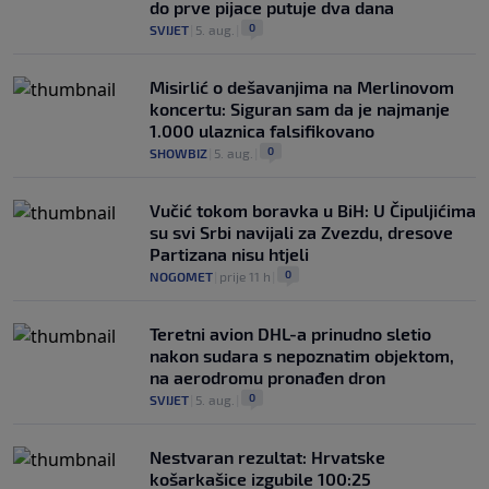
do prve pijace putuje dva dana
0
SVIJET
|
5. aug.
|
Misirlić o dešavanjima na Merlinovom
koncertu: Siguran sam da je najmanje
1.000 ulaznica falsifikovano
0
SHOWBIZ
|
5. aug.
|
Vučić tokom boravka u BiH: U Čipuljićima
su svi Srbi navijali za Zvezdu, dresove
Partizana nisu htjeli
0
NOGOMET
|
prije 11 h
|
Teretni avion DHL-a prinudno sletio
nakon sudara s nepoznatim objektom,
na aerodromu pronađen dron
0
SVIJET
|
5. aug.
|
Nestvaran rezultat: Hrvatske
košarkašice izgubile 100:25