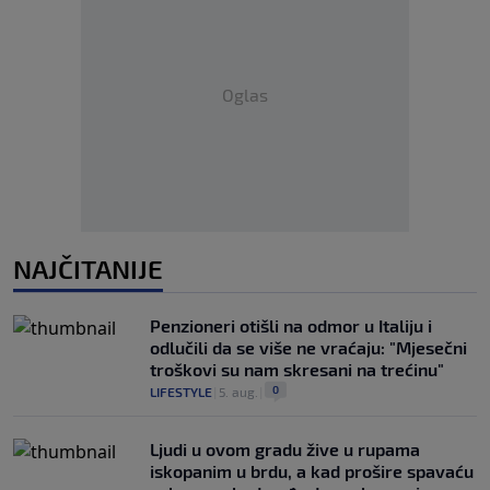
Oglas
NAJČITANIJE
Penzioneri otišli na odmor u Italiju i
odlučili da se više ne vraćaju: "Mjesečni
troškovi su nam skresani na trećinu"
0
LIFESTYLE
|
5. aug.
|
Ljudi u ovom gradu žive u rupama
iskopanim u brdu, a kad prošire spavaću