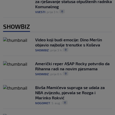
za rješavanje statusa otpuštenih radnika
Komunalnog
0
VIJESTI
|
prije 3 h
|
SHOWBIZ
Video koji budi emocije: Dino Merlin
objavio najbolje trenutke s Koševa
0
SHOWBIZ
|
prije 3 h
|
Američki reper A$AP Rocky potvrdio da
Rihanna radi na novim pjesmama
0
SHOWBIZ
|
prije 6 h
|
Bivša Mamićeva supruga se udala za
NBA zvijezdu, pjevala se Rozga i
Marinko Rokvić
0
NOGOMET
|
5. aug.
|