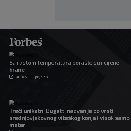
Sa rastom temperatura porasle su i cijene
hrane
|
FORBES
prije 7 h
Treći unikatni Bugatti nazvan je po vrsti
srednjovjekovnog viteškog konja i visok samo
metar
|