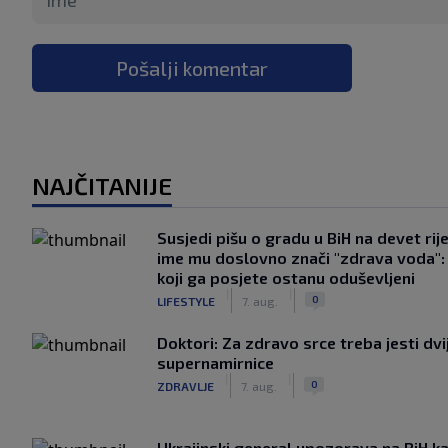
Pošalji komentar
NAJČITANIJE
Susjedi pišu o gradu u BiH na devet rije
ime mu doslovno znači "zdrava voda":
koji ga posjete ostanu oduševljeni
|
|
0
LIFESTYLE
7. aug.
Doktori: Za zdravo srce treba jesti dvi
supernamirnice
|
|
0
ZDRAVLJE
7. aug.
Ukrajinski general upozorava na BiH k