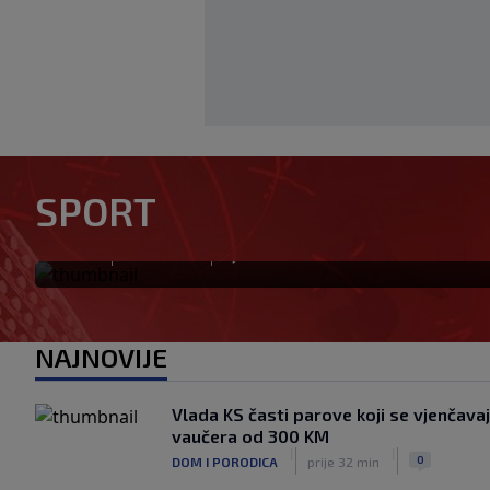
Nekada je vladao svjetskim 
mnogi jedva prepoznaju: Ova
SPORT
Sampras
|
|
0
TENIS
prije 31 min
NAJNOVIJE
Vlada KS časti parove koji se vjenčava
vaučera od 300 KM
|
|
0
DOM I PORODICA
prije 32 min