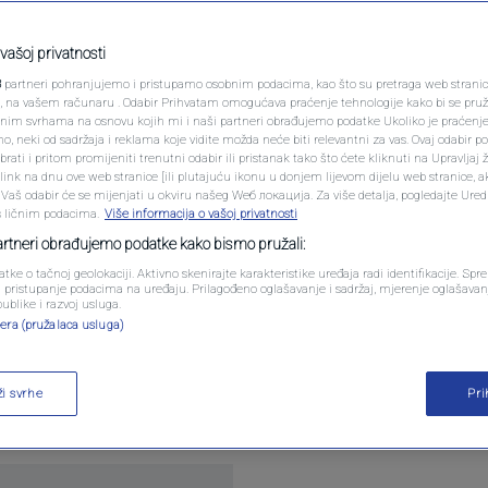
 će samo tri zanimanja
PODCAST
 "odgovorio": Nema
N1 SPECIJAL
vašoj privatnosti
3
partneri pohranjujemo i pristupamo osobnim podacima, kao što su pretraga web stranica 
FENOMENI
ri, na vašem računaru . Odabir Prihvatam omogućava praćenje tehnologije kako bi se pruž
anim svrhama na osnovu kojih mi i naši partneri obrađujemo podatke Ukoliko je praćenj
 neki od sadržaja i reklama koje vidite možda neće biti relevantni za vas. Ovaj odabir p
NEISTRAŽENO
ati i pritom promijeniti trenutni odabir ili pristanak tako što ćete kliknuti na Upravljaj 
0
komentara
|
ink na dnu ove web stranice [ili plutajuću ikonu u donjem lijevom dijelu web stranice, a
VIRALNO
. Vaš odabir će se mijenjati u okviru našeg Wеб локација. Za više detalja, pogledajte Ure
s ličnim podacima.
Više informacija o vašoj privatnosti
FOTO
partneri obrađujemo podatke kako bismo pružali:
atke o tačnoj geolokaciji. Aktivno skenirajte karakteristike uređaja radi identifikacije. Sp
PROMO
li pristupanje podacima na uređaju. Prilagođeno oglašavanje i sadržaj, mjerenje oglašavanj
publike i razvoj usluga.
era (pružalaca usluga)
VIDEO
šte debate o vještačkoj inteligenciji predviđajući 
 u mnogim poslovima, naglašavajući "sigurna" tri 
ži svrhe
Pr