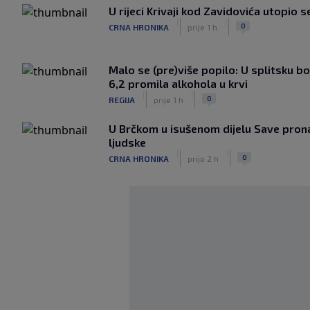
U rijeci Krivaji kod Zavidovića utopio 
|
|
0
CRNA HRONIKA
prije 1 h
Malo se (pre)više popilo: U splitsku 
6,2 promila alkohola u krvi
|
|
0
REGIJA
prije 1 h
U Brčkom u isušenom dijelu Save prona
ljudske
|
|
0
CRNA HRONIKA
prije 2 h