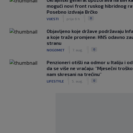
mogući novi front ruskog hibridnog ra
Posebno izdvaja Brčko
|
|
0
VIJESTI
prije 6 h
Objavljeno koje države podržavaju Infa
a koje traže promjene: HNS odavno za
stranu
|
|
0
NOGOMET
7. aug.
Penzioneri otišli na odmor u Italiju i odl
da se više ne vraćaju: "Mjesečni troško
nam skresani na trećinu"
|
|
0
LIFESTYLE
5. aug.