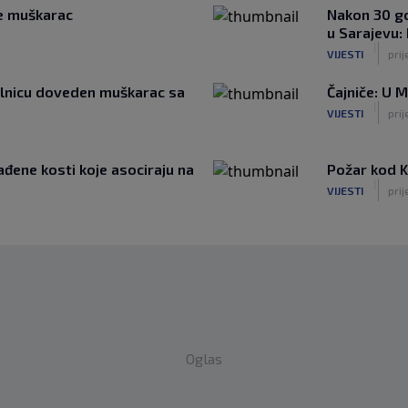
se muškarac
Nakon 30 go
u Sarajevu:
|
VIJESTI
prij
bolnicu doveden muškarac sa
Čajniče: U 
|
VIJESTI
prij
đene kosti koje asociraju na
Požar kod Ko
|
VIJESTI
prij
Oglas