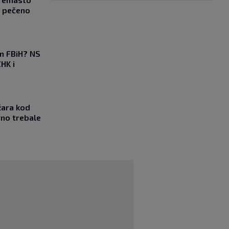
z pečeno
em FBiH? NS
HK i
žara kod
vno trebale