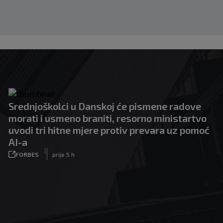
Srednjoškolci u Danskoj će pismene radove
morati i usmeno braniti, resorno ministartvo
uvodi tri hitne mjere protiv prevara uz pomoć
AI-a
|
FORBES
prije 5 h