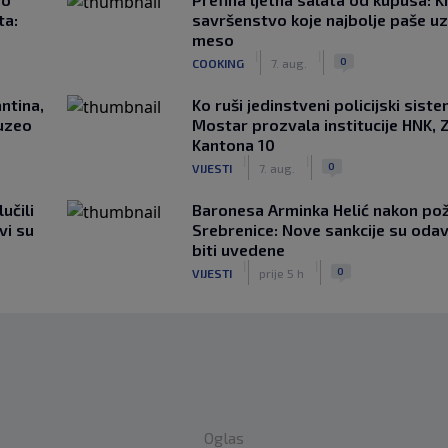
ta:
savršenstvo koje najbolje paše u
meso
|
|
0
COOKING
7. aug.
ntina,
Ko ruši jedinstveni policijski sist
uzeo
Mostar prozvala institucije HNK, Z
Kantona 10
|
|
0
VIJESTI
7. aug.
učili
Baronesa Arminka Helić nakon po
vi su
Srebrenice: Nove sankcije su oda
biti uvedene
|
|
0
VIJESTI
prije 5 h
Oglas