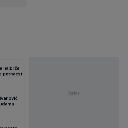
se najbrže
e petnaest
Oglas
Ivanović
asudama
Kremasto