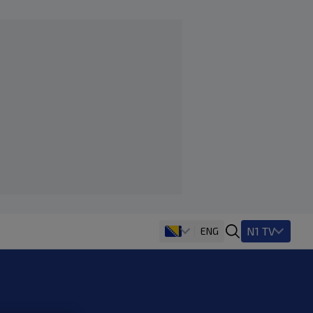
N1 TV
ENG