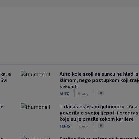
ka, a
Auto koje stoji na suncu ne hladi 
 Svi
klimom, nego postupkom koji traj
sekundi
|
|
0
AUTO
6. aug.
je
"I danas osjećam ljubomoru": Ana 
govorila o svojoj ljepoti i predr
koje su je pratile tokom karijere
|
|
0
TENIS
7. aug.
ao
Prefina ljetna salata od kupusa: 