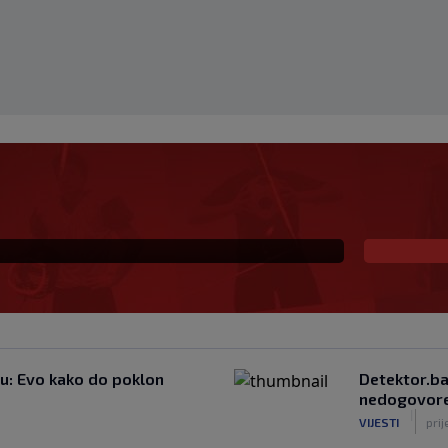
tenisom, danas ga
ko izgleda Pete
ju: Evo kako do poklon
Detektor.ba
nedogovoren
|
VIJESTI
pri