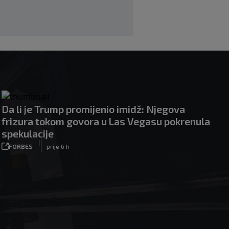
|
|
0
NOGOMET
prije 5 h
Da li je Trump promijenio imidž: Njegova
frizura tokom govora u Las Vegasu pokrenula
spekulacije
|
FORBES
prije 6 h