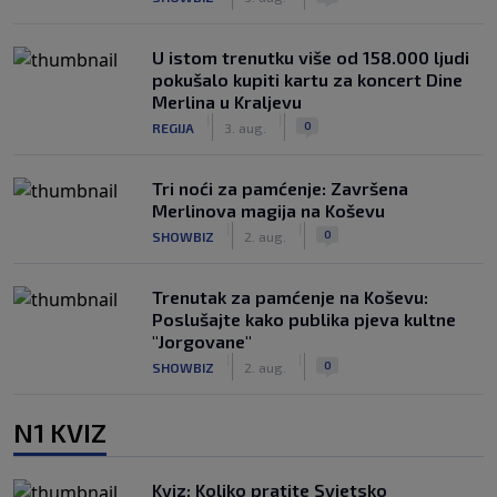
U istom trenutku više od 158.000 ljudi
pokušalo kupiti kartu za koncert Dine
Merlina u Kraljevu
|
|
0
REGIJA
3. aug.
Tri noći za pamćenje: Završena
Merlinova magija na Koševu
|
|
0
SHOWBIZ
2. aug.
Trenutak za pamćenje na Koševu:
Poslušajte kako publika pjeva kultne
"Jorgovane"
|
|
0
SHOWBIZ
2. aug.
N1 KVIZ
Kviz: Koliko pratite Svjetsko