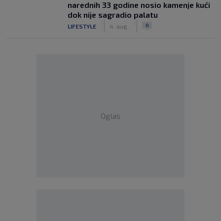
narednih 33 godine nosio kamenje kući
dok nije sagradio palatu
|
|
0
LIFESTYLE
4. aug.
Oglas