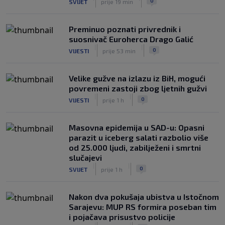
0
SVIJET
prije 19 min
Preminuo poznati privrednik i
suosnivač Euroherca Drago Galić
|
|
0
VIJESTI
prije 53 min
Velike gužve na izlazu iz BiH, mogući
povremeni zastoji zbog ljetnih gužvi
|
|
0
VIJESTI
prije 1 h
Masovna epidemija u SAD-u: Opasni
parazit u iceberg salati razbolio više
od 25.000 ljudi, zabilježeni i smrtni
slučajevi
|
|
0
SVIJET
prije 1 h
Nakon dva pokušaja ubistva u Istočnom
Sarajevu: MUP RS formira poseban tim
i pojačava prisustvo policije
|
|