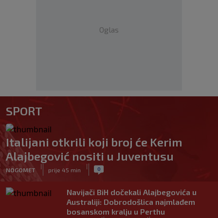
Oglas
SPORT
Italijani otkrili koji broj će Kerim
Alajbegović nositi u Juventusu
|
|
0
NOGOMET
prije 45 min
Navijači BiH dočekali Alajbegovića u
Australiji: Dobrodošlica najmlađem
bosanskom kralju u Perthu