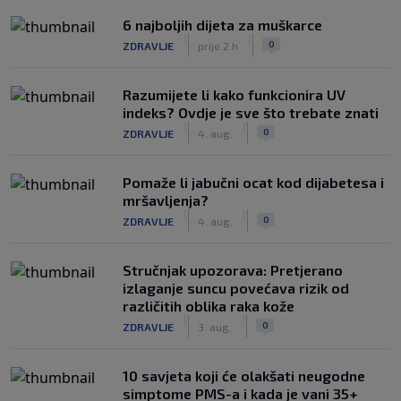
6 najboljih dijeta za muškarce
|
|
0
ZDRAVLJE
prije 2 h
Razumijete li kako funkcionira UV
indeks? Ovdje je sve što trebate znati
|
|
0
ZDRAVLJE
4. aug.
Pomaže li jabučni ocat kod dijabetesa i
mršavljenja?
|
|
0
ZDRAVLJE
4. aug.
Stručnjak upozorava: Pretjerano
izlaganje suncu povećava rizik od
različitih oblika raka kože
|
|
0
ZDRAVLJE
3. aug.
10 savjeta koji će olakšati neugodne
simptome PMS-a i kada je vani 35+