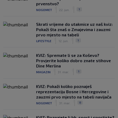
prvenstvo?
|
|
1
NOGOMET
22. jun.
Skrati vrijeme do utakmice uz naš kviz:
Pokaži šta znaš o Zmajevima i zauzmi
prvo mjesto na tabeli
|
|
1
LIFESTYLE
12. jun.
KVIZ: Spremate li se za Koševo?
Provjerite koliko dobro znate stihove
Dine Merlina
|
|
1
MAGAZIN
31. mar.
KVIZ: Pokaži koliko poznaješ
reprezentaciju Bosne i Hercegovine i
zauzmi prvo mjesto na tabeli navijača
|
|
0
NOGOMET
31. mar.
KVIZ: Poznajete li bh. sport i sportiste?