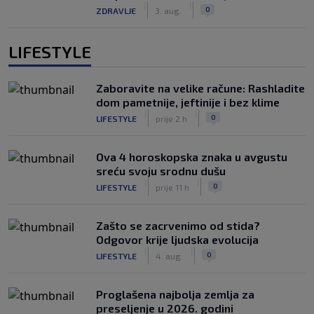
|
|
0
ZDRAVLJE
3. aug.
LIFESTYLE
Zaboravite na velike račune: Rashladite
dom pametnije, jeftinije i bez klime
|
|
0
LIFESTYLE
prije 2 h
Ova 4 horoskopska znaka u avgustu
sreću svoju srodnu dušu
|
|
0
LIFESTYLE
prije 11 h
Zašto se zacrvenimo od stida?
Odgovor krije ljudska evolucija
|
|
0
LIFESTYLE
4. aug.
Proglašena najbolja zemlja za
preseljenje u 2026. godini