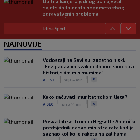
Upitna karijera jednog od najvećih
svjetskih talenata nogometa zbog
zdravstvenih problema
|
|
0
NOGOMET
prije 2 h
Idi na Sport
U trenucima dok je olimpijski šampion
obarao rekord, plamen odnio njegovu
NAJNOVIJE
kuću: Preminuo i komšija
|
|
0
OSTALI SPORTOVI
5. aug.
Vodostaji na Savi su izuzetno niski:
Nestvarne scene u Trabzonu i
"Bez padavina svakim danom smo bliži
spektakularan doček za Salaha: "Ovdje
historijskim minimumima"
je 25.000 ljudi" (FOTO/VIDEO)
|
|
|
|
0
VIJESTI
prije 4 min
0
NOGOMET
5. aug.
Kako sačuvati imunitet tokom ljeta?
|
|
0
VIDEO
prije 14 min
Posvađali se Trump i Hegseth: Američki
predsjednik napao ministra rata kad je
saznao koliko je raketa na zalihama
|
|