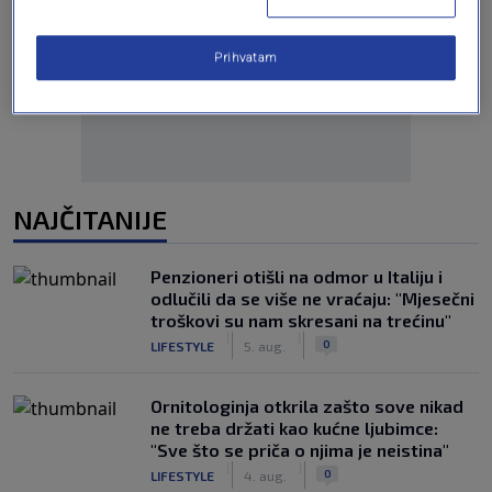
Oglas
Prihvatam
NAJČITANIJE
Penzioneri otišli na odmor u Italiju i
odlučili da se više ne vraćaju: "Mjesečni
troškovi su nam skresani na trećinu"
|
|
0
LIFESTYLE
5. aug.
Ornitologinja otkrila zašto sove nikad
ne treba držati kao kućne ljubimce:
"Sve što se priča o njima je neistina"
|
|
0
LIFESTYLE
4. aug.