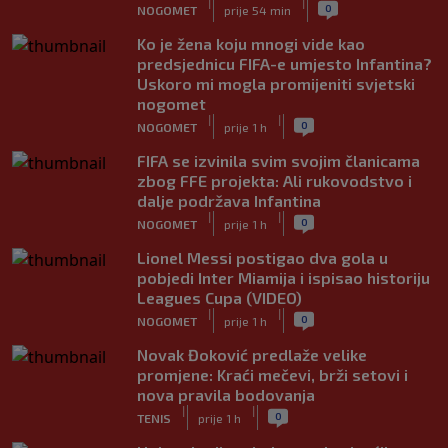
|
|
0
NOGOMET
prije 54 min
Ko je žena koju mnogi vide kao
predsjednicu FIFA-e umjesto Infantina?
Uskoro mi mogla promijeniti svjetski
nogomet
|
|
0
NOGOMET
prije 1 h
FIFA se izvinila svim svojim članicama
zbog FFE projekta: Ali rukovodstvo i
dalje podržava Infantina
|
|
0
NOGOMET
prije 1 h
Lionel Messi postigao dva gola u
pobjedi Inter Miamija i ispisao historiju
Leagues Cupa (VIDEO)
|
|
0
NOGOMET
prije 1 h
Novak Đoković predlaže velike
promjene: Kraći mečevi, brži setovi i
nova pravila bodovanja
|
|
0
TENIS
prije 1 h