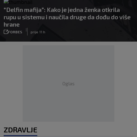
“Delfin mafija”: Kako je jedna ženka otkrila
rupu u sistemu i naučila druge da dođu do više
hrane
|
FORBES
prije 11 h
Oglas
ZDRAVLJE