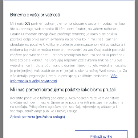
Pošalji komentar
Brinemo o vašoj privatnosti
Mi i naši
603
partneri pohranjujemo i pristupamo osobnim podacima, kao
što su pretraga web stranica ili lični identifikatori, na vašem računaru .
Odabir Prihvatam omogućava praćenje tehnologije kako bi se pružila
podrška dolje prikazanim svrhama na osnovu kojih mi i naši partneri
obrađujemo podatke Ukoliko je praćenje onemogućeno, neki od sadržaja i
reklama koje vidite možda neće biti relevantni za vas. Ovaj odabir postavki
možete ponovno odabrati i pritom promijeniti trenutni odabir ili pristanak
tako što ćete kliknuti na Upravljaj željenim postavkama link na dnu ove
web stranice [ili plutajuću ikonu u donjem lijevom dijelu web stranice, ako
je primjenjivo]. Vaš odabir će se mijenjati u okviru našeg Wеб локација. Za
Oglas
više detalja, pogledajte Uredbu o postupanju s ličnim podacima.
Više
informacija o vašoj privatnosti
Mi i naši partneri obrađujemo podatke kako bismo pružali:
Koristite podatke o tačnoj geolokaciji. Aktivno skenirajte karakteristike
uređaja radi identifikacije. Spremanje podataka i/ili pristupanje podacima
na uređaju. Prilagođeno oglašavanje i sadržaj, mjerenje oglašavanja i
sadržaja, istraživanje publike i razvoj usluga.
Spisak partnera (pružalaca usluga)
Prikaži svrhe