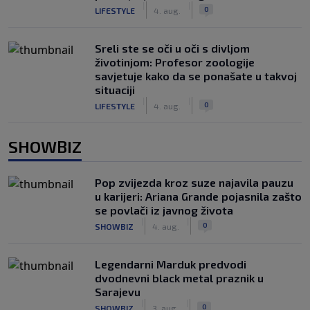
|
|
0
LIFESTYLE
4. aug.
Sreli ste se oči u oči s divljom
životinjom: Profesor zoologije
savjetuje kako da se ponašate u takvoj
situaciji
|
|
0
LIFESTYLE
4. aug.
SHOWBIZ
Pop zvijezda kroz suze najavila pauzu
u karijeri: Ariana Grande pojasnila zašto
se povlači iz javnog života
|
|
0
SHOWBIZ
4. aug.
Legendarni Marduk predvodi
dvodnevni black metal praznik u
Sarajevu
|
|
0
SHOWBIZ
3. aug.