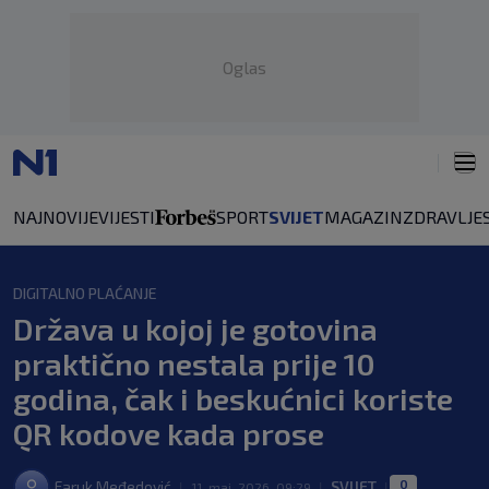
Oglas
NAJNOVIJE
VIJESTI
SPORT
SVIJET
MAGAZIN
ZDRAVLJE
DIGITALNO PLAĆANJE
Država u kojoj je gotovina
praktično nestala prije 10
godina, čak i beskućnici koriste
QR kodove kada prose
0
Faruk Međedović
SVIJET
|
11. maj. 2026. 09:29
|
|