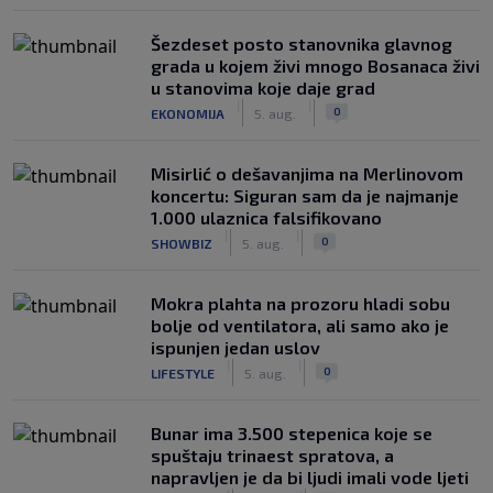
Šezdeset posto stanovnika glavnog
grada u kojem živi mnogo Bosanaca živi
u stanovima koje daje grad
|
|
0
EKONOMIJA
5. aug.
Misirlić o dešavanjima na Merlinovom
koncertu: Siguran sam da je najmanje
1.000 ulaznica falsifikovano
|
|
0
SHOWBIZ
5. aug.
Mokra plahta na prozoru hladi sobu
bolje od ventilatora, ali samo ako je
ispunjen jedan uslov
|
|
0
LIFESTYLE
5. aug.
Bunar imа 3.500 stepenica koje se
spuštaju trinaest spratova, a
napravljen je da bi ljudi imali vode ljeti