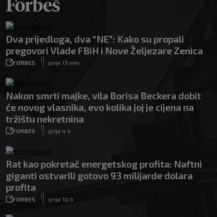
Dva prijedloga, dva “NE”: Kako su propali
pregovori Vlade FBiH i Nove Željezare Zenica
|
FORBES
prije 13 min.
Nakon smrti majke, vila Borisa Beckera dobit
će novog vlasnika, evo kolika joj je cijena na
tržištu nekretnina
|
FORBES
prije 4 h
Rat kao pokretač energetskog profita: Naftni
giganti ostvarili gotovo 93 milijarde dolara
profita
|
FORBES
prije 10 h