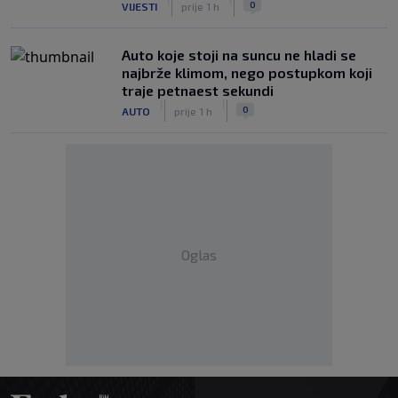
0
VIJESTI
prije 1 h
Auto koje stoji na suncu ne hladi se
najbrže klimom, nego postupkom koji
traje petnaest sekundi
|
|
0
AUTO
prije 1 h
Oglas