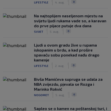
|
|
0
LIFESTYLE
4. aug.
Na najtoplijem naseljenom mjestu na
svijetu ljudi rukama vade so, a karavan
do prve pijace putuje dva dana
|
|
0
SVIJET
5. aug.
Ljudi u ovom gradu žive u rupama
iskopanim u brdu, a kad prošire
spavaću sobu ponekad nađu drago
kamenje
|
|
0
LIFESTYLE
2. aug.
Bivša Mamićeva supruga se udala za
NBA zvijezdu, pjevala se Rozga i
Marinko Rokvić
|
|
0
NOGOMET
5. aug.
Saplео se o kamen na poštanskoj turi, i