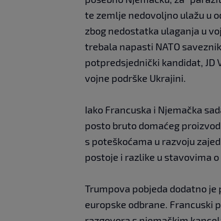
te zemlje nedovoljno ulažu u 
zbog nedostatka ulaganja u vojs
trebala napasti NATO saveznike
potpredsjednički kandidat, JD 
vojne podrške Ukrajini.
Iako Francuska i Njemačka sada
posto bruto domaćeg proizvoda 
s poteškoćama u razvoju zajed
postoje i razlike u stavovima o
Trumpova pobjeda dodatno je p
europske odbrane. Francuski 
razgovora s njemačkim kancel