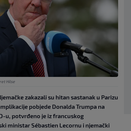
et Hilse
Njemačke zakazali su hitan sastanak u Parizu
 implikacije pobjede Donalda Trumpa na
D-u, potvrđeno je iz francuskog
ki ministar Sébastien Lecornu i njemački