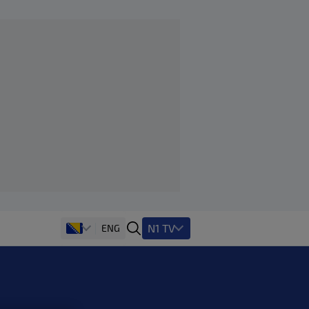
N1 TV
ENG