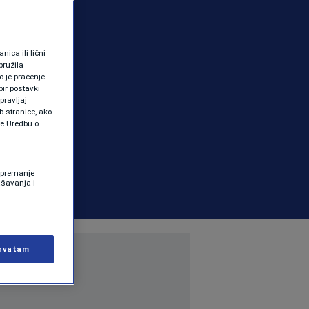
ica ili lični
pružila
 je praćenje
ir postavki
pravljaj
b stranice, ako
te Uredbu o
 Spremanje
ašavanja i
hvatam