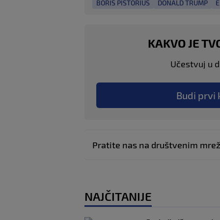
BORIS PISTORIUS
DONALD TRUMP
E
KAKVO JE TV
Učestvuj u di
Budi prvi 
Pratite nas na društvenim mr
NAJČITANIJE