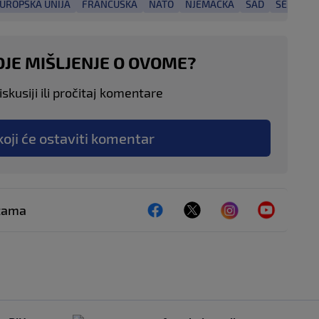
UROPSKA UNIJA
FRANCUSKA
NATO
NJEMAČKA
SAD
SÉBASTI
OJE MIŠLJENJE O OVOME?
skusiji ili pročitaj komentare
koji će ostaviti komentar
ežama