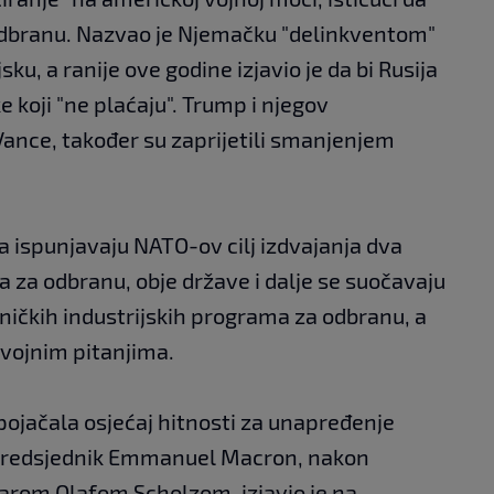
odbranu. Nazvao je Njemačku "delinkventom"
ku, a ranije ove godine izjavio je da bi Rusija
 koji "ne plaćaju". Trump i njegov
Vance, također su zaprijetili smanjenjem
 ispunjavaju NATO-ov cilj izdvajanja dva
za odbranu, obje države i dalje se suočavaju
ničkih industrijskih programa za odbranu, a
 vojnim pitanjima.
ojačala osjećaj hitnosti za unapređenje
predsjednik Emmanuel Macron, nakon
arom Olafom Scholzom, izjavio je na