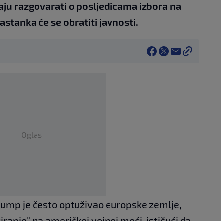
raju razgovarati o posljedicama izbora na
stanka će se obratiti javnosti.
Oglas
ump je često optuživao europske zemlje,
ranje" na američkoj vojnoj moći, ističući da