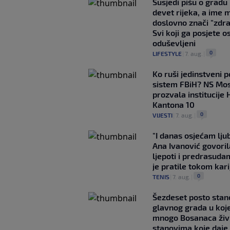
Susjedi pišu o gradu
devet rijeka, a ime 
doslovno znači "zdr
Svi koji ga posjete o
oduševljeni
0
LIFESTYLE
|
7. aug.
|
Ko ruši jedinstveni po
sistem FBiH? NS Mo
prozvala institucije 
Kantona 10
0
VIJESTI
|
7. aug.
|
"I danas osjećam lj
Ana Ivanović govoril
ljepoti i predrasuda
je pratile tokom kari
0
TENIS
|
7. aug.
|
Šezdeset posto stan
glavnog grada u koj
mnogo Bosanaca živ
stanovima koje daje