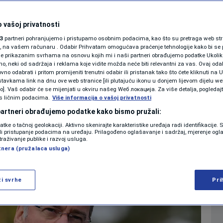
vljaju o
SHOWBIZ
KOLUMNE
Trumpove pobjede
 vašoj privatnosti
3
partneri pohranjujemo i pristupamo osobnim podacima, kao što su pretraga web stran
ori, na vašem računaru . Odabir Prihvatam omogućava praćenje tehnologije kako bi se 
je prikazanim svrhama na osnovu kojih mi i naši partneri obrađujemo podatke Ukoliko
0
SVIJET
komentara
|
|
 neki od sadržaja i reklama koje vidite možda neće biti relevantni za vas. Ovaj odab
PODCAST
no odabrati i pritom promijeniti trenutni odabir ili pristanak tako što ćete kliknuti na U
tavkama link na dnu ove web stranice [ili plutajuću ikonu u donjem lijevom dijelu we
N1 SPECIJAL
vo]. Vaš odabir će se mijenjati u okviru našeg Wеб локација. Za više detalja, pogledaj
Više
s ličnim podacima.
Više informacija o vašoj privatnosti
FENOMENI
 partneri obrađujemo podatke kako bismo pružali:
datke o tačnoj geolokaciji. Aktivno skenirajte karakteristike uređaja radi identifikacije.
NEISTRAŽENO
ili pristupanje podacima na uređaju. Prilagođeno oglašavanje i sadržaj, mjerenje ogl
traživanje publike i razvoj usluga.
tnera (pružalaca usluga)
VIRALNO
FOTO
ži svrhe
Pri
PROMO
VIDEO