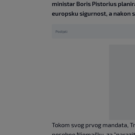
ministar Boris Pistorius plani
europsku sigurnost, a nakon sa
Podijeli
Tokom svog prvog mandata, Tr
posebno Njemačku, za "paraziti