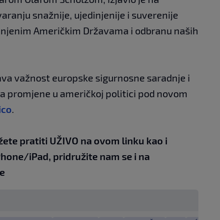
aranju snažnije, ujedinjenije i suverenije
edinjenim Američkim Državama i odbranu naših
ava važnost europske sigurnosne saradnje i
a promjene u američkoj politici pod novom
ico
.
žete pratiti UŽIVO na
ovom linku
kao i
Phone/iPad,
pridružite nam se i na
e