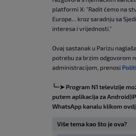
platformi X: "Radit ćemo na stv
Europe... kroz saradnju sa Sj
interesa i vrijednosti."
Ovaj sastanak u Parizu naglaš
potrebu za brzim odgovorom n
administracijom, prenosi
Polit
╰┈➤
Program N1 televizije mo
putem aplikacija za
An
droid
|
i
WhatsApp kanalu klikom
ovdj
Više tema kao što je ova?