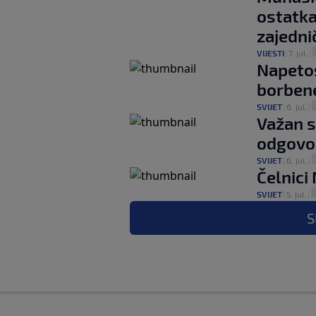
ostatka
zajedni
VIJESTI
|
7. jul.
|
Napetos
borben
SVIJET
|
6. jul.
|
Važan s
odgovor
SVIJET
|
6. jul.
|
Čelnici
SVIJET
|
5. jul.
|
S