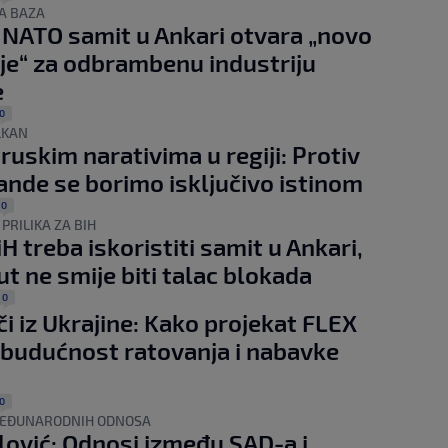
A BAZA
 NATO samit u Ankari otvara „novo
je“ za odbrambenu industriju
e
0
LKAN
ruskim narativima u regiji: Protiv
nde se borimo isključivo istinom
0
PRILIKA ZA BIH
iH treba iskoristiti samit u Ankari,
t ne smije biti talac blokada
0
i iz Ukrajine: Kako projekat FLEX
 budućnost ratovanja i nabavke
0
EĐUNARODNIH ODNOSA
ović: Odnosi između SAD-a i