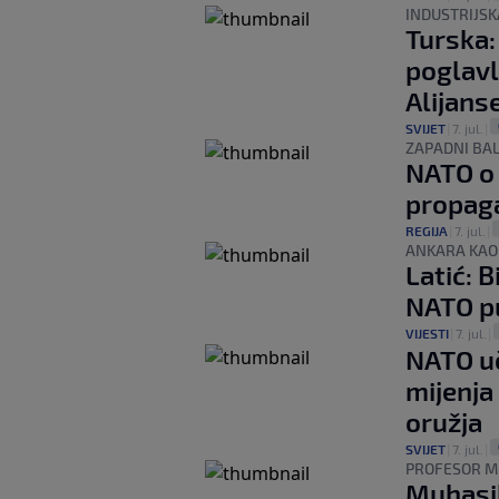
INDUSTRIJSK
Turska:
poglavl
Alijans
SVIJET
|
7. jul.
|
ZAPADNI BA
NATO o 
propaga
REGIJA
|
7. jul.
|
ANKARA KAO 
Latić: B
NATO pu
VIJESTI
|
7. jul.
|
NATO uč
mijenja
oružja
SVIJET
|
7. jul.
|
PROFESOR M
Muhasil