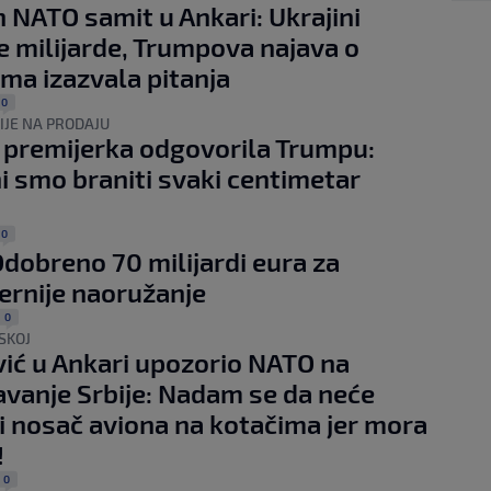
 NATO samit u Ankari: Ukrajini
 milijarde, Trumpova najava o
ima izazvala pitanja
0
IJE NA PRODAJU
premijerka odgovorila Trumpu:
 smo braniti svaki centimetar
0
dobreno 70 milijardi eura za
rnije naoružanje
0
SKOJ
ić u Ankari upozorio NATO na
vanje Srbije: Nadam se da neće
i nosač aviona na kotačima jer mora
!
0