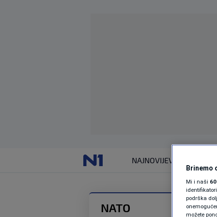
NAJNOVIJE
VIJESTI
Brinemo o
Mi i naši
60
identifikat
podrška dol
NATO
onemogućeno,
možete ponov