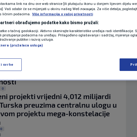
KOLUMNE
tavkama link na dnu ove web stranice [ili plutajuću ikonu u donjem lijevom dijelu we
a Koreja: NATO-ov plan za gorivo
vo]. Vaš odabir će se mijenjati u okviru našeg Wеб локација. Za više detalja, pogledaj
s ličnim podacima.
Više informacija o vašoj privatnosti
e da se savez priprema za rat
 partneri obrađujemo podatke kako bismo pružali:
0
PODCAST
CE S UKRAJINOM
datke o tačnoj geolokaciji. Aktivno skenirajte karakteristike uređaja radi identifikacije.
a NATO članica oborila još jedan
ili pristupanje podacima na uređaju. Prilagođeno oglašavanje i sadržaj, mjerenje ogl
traživanje publike i razvoj usluga.
N1 SPECIJAL
 svom zračnom prostoru
tnera (pružalaca usluga)
0
FENOMENI
OG REAGOVANJA
na nebu iznad Balkana: Zašto je
ži svrhe
Pri
NEISTRAŽENO
a stavila borbene avione u stanje
nosti
VIRALNO
0
FOTO
ni projekti vrijedni 4,012 milijardi
 Turska preuzima centralnu ulogu u
PROMO
vom projektu mega-konstelacije
a
VIDEO
0
J