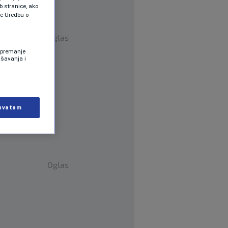
b stranice, ako
te Uredbu o
Oglas
 Spremanje
ašavanja i
hvatam
Oglas