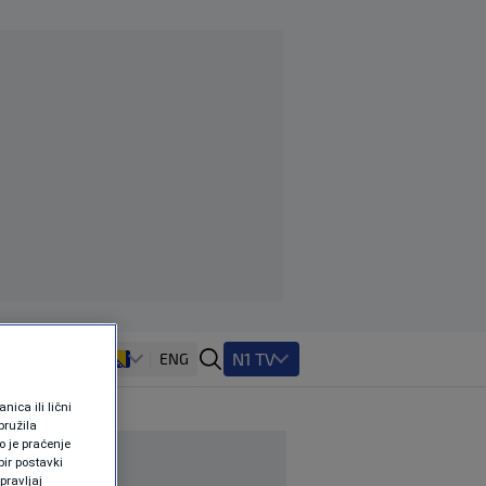
N1 TV
ENG
ica ili lični
pružila
 je praćenje
ir postavki
pravljaj