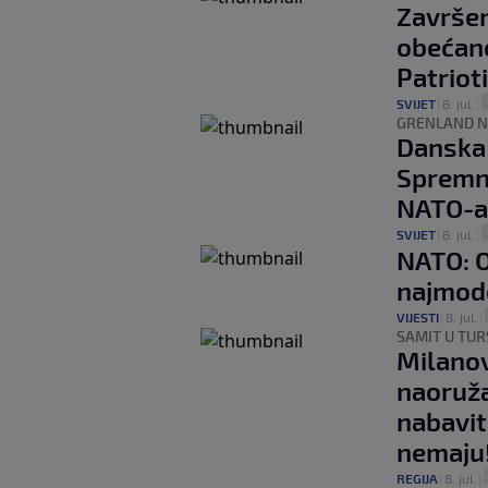
Završen
obećane
Patriot
SVIJET
|
8. jul.
|
GRENLAND N
Danska 
Spremni
NATO-a
SVIJET
|
8. jul.
|
NATO: O
najmode
VIJESTI
|
8. jul.
|
SAMIT U TUR
Milanov
naoruža
nabavit
nemaju
REGIJA
|
8. jul.
|