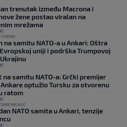
an trenutak između Macrona i
ove žene postao viralan na
enim mrežama
0
K TURSKE
 na samitu NATO-a u Ankari: Oštra
Evropskoj uniji i podrška Trumpovoj
a Ukrajinu
0
t na samitu NATO-a: Grčki premijer
 Ankare optužio Tursku za otvorenu
ju ratom
0
ESMIR MILAVIĆ
 dan NATO samita u Ankari, tenzije
uncu
0