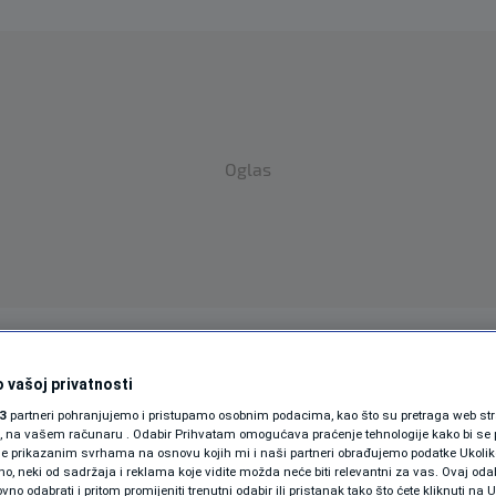
Oglas
SPORT
SVIJET
MAGAZIN
 vašoj privatnosti
ZDRAVLJE
3
partneri pohranjujemo i pristupamo osobnim podacima, kao što su pretraga web stran
ori, na vašem računaru . Odabir Prihvatam omogućava praćenje tehnologije kako bi se 
SHOWBIZ
je prikazanim svrhama na osnovu kojih mi i naši partneri obrađujemo podatke Ukoliko
 neki od sadržaja i reklama koje vidite možda neće biti relevantni za vas. Ovaj odab
no odabrati i pritom promijeniti trenutni odabir ili pristanak tako što ćete kliknuti na U