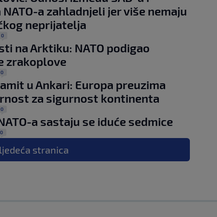
 NATO-a zahladnjeli jer više nemaju
čkog neprijatelja
0
ti na Arktiku: NATO podigao
e zrakoplove
0
amit u Ankari: Europa preuzima
nost za sigurnost kontinenta
0
 NATO-a sastaju se iduće sedmice
0
ljedeća
stranica