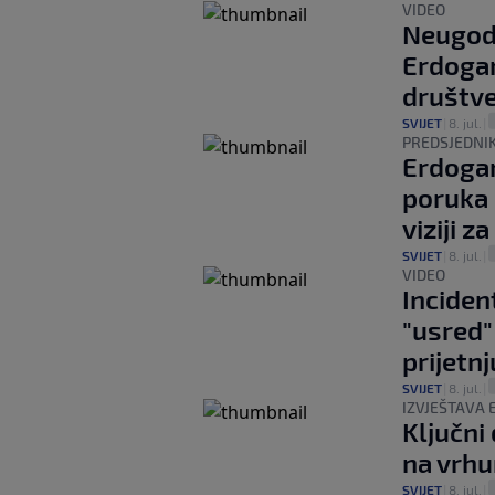
VIDEO
Neugod
Erdogan
društv
SVIJET
|
8. jul.
|
PREDSJEDNI
Erdogan
poruka 
viziji z
SVIJET
|
8. jul.
|
VIDEO
Inciden
"usred"
prijetn
SVIJET
|
8. jul.
|
IZVJEŠTAVA 
Ključni
na vrh
SVIJET
|
8. jul.
|