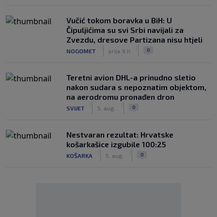
Vučić tokom boravka u BiH: U
Čipuljićima su svi Srbi navijali za
Zvezdu, dresove Partizana nisu htjeli
|
|
0
NOGOMET
prije 9 h
Teretni avion DHL-a prinudno sletio
nakon sudara s nepoznatim objektom,
na aerodromu pronađen dron
|
|
0
SVIJET
5. aug.
Nestvaran rezultat: Hrvatske
košarkašice izgubile 100:25
|
|
0
KOŠARKA
5. aug.