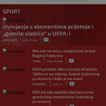
SPORT
Izvinjenje s elementima prijetnje i
„gomila slabića“ u UEFA-i
|
|
0
NOGOMET
prije 5 min
Ako ste na moru, mogli biste sresti
Rogera Federera
|
|
0
TENIS
prije 34 min
UEFA poslala oštru poruku Infantinu:
"Ništa se ne mijenja, bojkot Svjetskog
prvenstva i dalje je na snazi"
|
|
0
NOGOMET
prije 1 h
FIFA još nije uplatila obećani novac
gradovima domaćinima Svjetskog
prvenstva
|
|