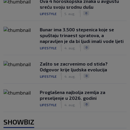
Ova 4 horoskopska znaka u avgustu
sreću svoju srodnu dušu
|
|
0
LIFESTYLE
5. aug.
Bunar imа 3.500 stepenica koje se
spuštaju trinaest spratova, a
napravljen je da bi ljudi imali vode ljeti
|
|
0
LIFESTYLE
4. aug.
Zašto se zacrvenimo od stida?
Odgovor krije ljudska evolucija
|
|
0
LIFESTYLE
4. aug.
Proglašena najbolja zemlja za
preseljenje u 2026. godini
|
|
0
LIFESTYLE
4. aug.
SHOWBIZ