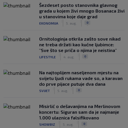
Šezdeset posto stanovnika glavnog
grada u kojem živi mnogo Bosanaca živi
u stanovima koje daje grad
|
|
0
EKONOMIJA
5. aug.
Ornitologinja otkrila zašto sove nikad
ne treba držati kao kućne ljubimce:
"Sve što se priča o njima je neistina"
|
|
0
LIFESTYLE
4. aug.
Na najtoplijem naseljenom mjestu na
svijetu ljudi rukama vade so, a karavan
do prve pijace putuje dva dana
|
|
0
SVIJET
5. aug.
Misirlić o dešavanjima na Merlinovom
koncertu: Siguran sam da je najmanje
1.000 ulaznica falsifikovano
|
|
0
SHOWBIZ
5. aug.