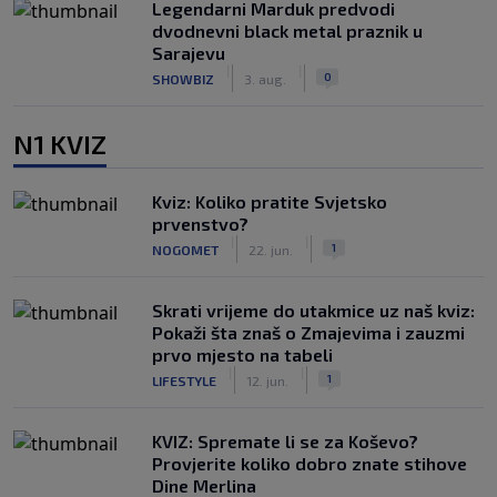
Legendarni Marduk predvodi
dvodnevni black metal praznik u
Sarajevu
|
|
0
SHOWBIZ
3. aug.
N1 KVIZ
Kviz: Koliko pratite Svjetsko
prvenstvo?
|
|
1
NOGOMET
22. jun.
Skrati vrijeme do utakmice uz naš kviz:
Pokaži šta znaš o Zmajevima i zauzmi
prvo mjesto na tabeli
|
|
1
LIFESTYLE
12. jun.
KVIZ: Spremate li se za Koševo?
Provjerite koliko dobro znate stihove
Dine Merlina