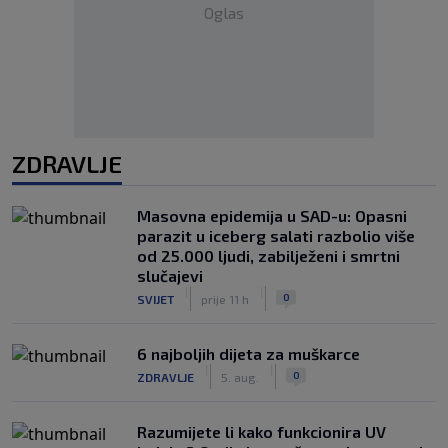
Oglas
ZDRAVLJE
Masovna epidemija u SAD-u: Opasni
parazit u iceberg salati razbolio više
od 25.000 ljudi, zabilježeni i smrtni
slučajevi
|
|
0
SVIJET
prije 11 h
6 najboljih dijeta za muškarce
|
|
0
ZDRAVLJE
5. aug.
Razumijete li kako funkcionira UV