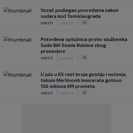
Vozač podlegao povredama nakon
sudara kod Tomislavgrada
|
|
0
VIJESTI
prije 1 h
Potvrđena optužnica protiv službenika
Suda BiH Seada Bublina zbog
pronevjere
|
|
0
VIJESTI
prije 1 h
U julu u KS rast broja gostiju i noćenja,
tokom Merlinovih koncerata gotovo
156 miliona KM prometa
|
|
0
VIJESTI
prije 1 h