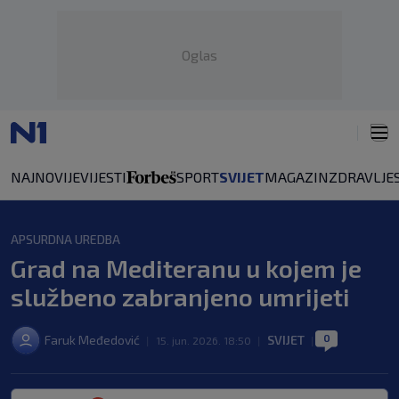
Oglas
NAJNOVIJE
VIJESTI
SPORT
SVIJET
MAGAZIN
ZDRAVLJE
APSURDNA UREDBA
Grad na Mediteranu u kojem je
službeno zabranjeno umrijeti
0
Faruk Međedović
SVIJET
|
15. jun. 2026. 18:50
|
|