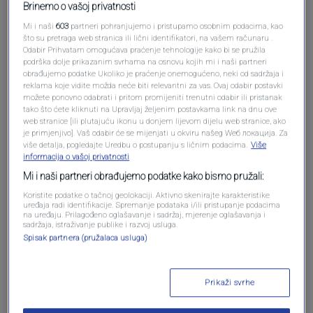
Brinemo o vašoj privatnosti
Mi i naši
603
partneri pohranjujemo i pristupamo osobnim podacima, kao
što su pretraga web stranica ili lični identifikatori, na vašem računaru .
Odabir Prihvatam omogućava praćenje tehnologije kako bi se pružila
Oglas
podrška dolje prikazanim svrhama na osnovu kojih mi i naši partneri
obrađujemo podatke Ukoliko je praćenje onemogućeno, neki od sadržaja i
reklama koje vidite možda neće biti relevantni za vas. Ovaj odabir postavki
možete ponovno odabrati i pritom promijeniti trenutni odabir ili pristanak
tako što ćete kliknuti na Upravljaj željenim postavkama link na dnu ove
web stranice [ili plutajuću ikonu u donjem lijevom dijelu web stranice, ako
je primjenjivo]. Vaš odabir će se mijenjati u okviru našeg Wеб локација. Za
više detalja, pogledajte Uredbu o postupanju s ličnim podacima.
Više
informacija o vašoj privatnosti
Mi i naši partneri obrađujemo podatke kako bismo pružali:
Koristite podatke o tačnoj geolokaciji. Aktivno skenirajte karakteristike
uređaja radi identifikacije. Spremanje podataka i/ili pristupanje podacima
na uređaju. Prilagođeno oglašavanje i sadržaj, mjerenje oglašavanja i
sadržaja, istraživanje publike i razvoj usluga.
Oglas
Spisak partnera (pružalaca usluga)
Prikaži svrhe