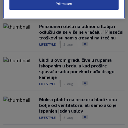
Prihvatam
NAJČITANIJE
Penzioneri otišli na odmor u Italiju i
odlučili da se više ne vraćaju: "Mjesečni
troškovi su nam skresani na trećinu"
|
|
0
LIFESTYLE
5. aug.
Ljudi u ovom gradu žive u rupama
iskopanim u brdu, a kad prošire
spavaću sobu ponekad nađu drago
kamenje
|
|
0
LIFESTYLE
2. aug.
Mokra plahta na prozoru hladi sobu
bolje od ventilatora, ali samo ako je
ispunjen jedan uslov
|
|
0
LIFESTYLE
5. aug.