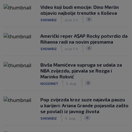
Video koji budi emocije: Dino Merlin
objavio najbolje trenutke s Koševa
|
|
0
SHOWBIZ
prije 2 h
Američki reper A$AP Rocky potvrdio da
Rihanna radi na novim pjesmama
|
|
0
SHOWBIZ
prije 5 h
Bivša Mamićeva supruga se udala za
NBA zvijezdu, pjevala se Rozga i
Marinko Rokvić
|
|
0
NOGOMET
5. aug.
Pop zvijezda kroz suze najavila pauzu
u karijeri: Ariana Grande pojasnila zašto
se povlači iz javnog života
|
|
0
SHOWBIZ
4. aug.