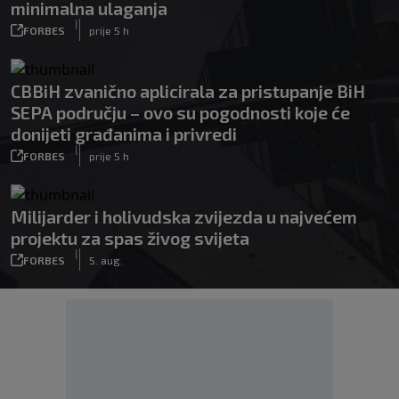
minimalna ulaganja
|
FORBES
prije 5 h
CBBiH zvanično aplicirala za pristupanje BiH
SEPA području – ovo su pogodnosti koje će
donijeti građanima i privredi
|
FORBES
prije 5 h
Milijarder i holivudska zvijezda u najvećem
projektu za spas živog svijeta
|
FORBES
5. aug.