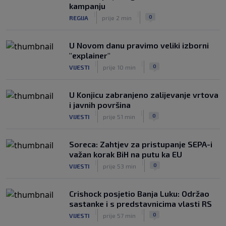
kampanju
|
|
0
NOGOMET
prije 3 h
|
|
0
REGIJA
prije 2 min
U Novom danu pravimo veliki izborni
"explainer"
|
|
0
VIJESTI
prije 10 min
U Konjicu zabranjeno zalijevanje vrtova
i javnih površina
|
|
0
VIJESTI
prije 51 min
Soreca: Zahtjev za pristupanje SEPA-i
važan korak BiH na putu ka EU
|
|
0
VIJESTI
prije 53 min
Crishock posjetio Banja Luku: Održao
sastanke i s predstavnicima vlasti RS
|
|
0
VIJESTI
prije 57 min