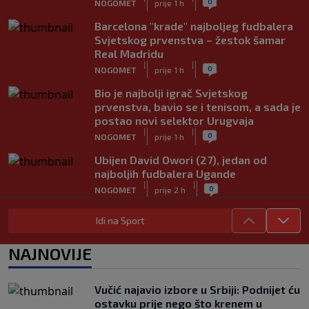
0
NOGOMET
prije 1 h
Barcelona "krade" najboljeg fudbalera
Svjetskog prvenstva – žestok šamar
Real Madridu
|
|
0
NOGOMET
prije 1 h
Bio je najbolji igrač Svjetskog
prvenstva, bavio se i tenisom, a sada je
postao novi selektor Urugvaja
|
|
0
NOGOMET
prije 1 h
Ubijen David Owori (27), jedan od
najboljih fudbalera Ugande
|
|
0
NOGOMET
prije 2 h
Raste balkanska kolonija u PSV-u:
Idi na Sport
Reprezentativac Srbije stigao kod
Perišića i Bajraktarevića
NAJNOVIJE
|
|
0
NOGOMET
prije 2 h
Real Madrid je oborio rekord!
Vučić najavio izbore u Srbiji: Podnijet ću
Talentovani ofanzivac za 135 miliona
ostavku prije nego što krenem u
eura stigao na Santiago Bernabeu