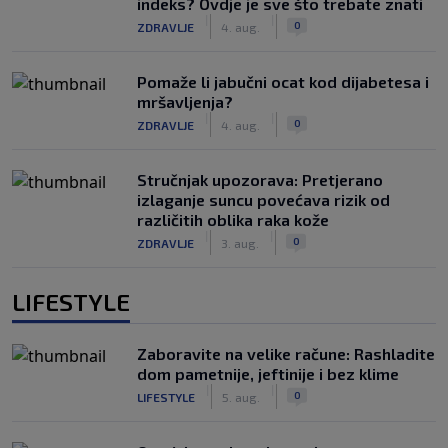
indeks? Ovdje je sve što trebate znati
|
|
0
ZDRAVLJE
4. aug.
Pomaže li jabučni ocat kod dijabetesa i
mršavljenja?
|
|
0
ZDRAVLJE
4. aug.
Stručnjak upozorava: Pretjerano
izlaganje suncu povećava rizik od
različitih oblika raka kože
|
|
0
ZDRAVLJE
3. aug.
LIFESTYLE
Zaboravite na velike račune: Rashladite
dom pametnije, jeftinije i bez klime
|
|
0
LIFESTYLE
5. aug.