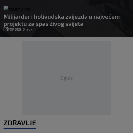
Milijarder i holivudska zvijezda u najvećem
projektu za spas živog svijeta
FORBES
|
5. aug.
Oglas
ZDRAVLJE