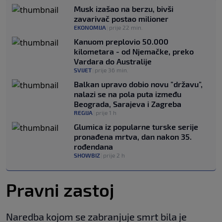
Musk izašao na berzu, bivši
zavarivač postao milioner
EKONOMIJA
|
prije 22 min.
Kanuom preplovio 50.000
kilometara - od Njemačke, preko
Vardara do Australije
SVIJET
|
prije 36 min.
Balkan upravo dobio novu "državu",
nalazi se na pola puta između
Beograda, Sarajeva i Zagreba
REGIJA
|
prije 1 h
Glumica iz popularne turske serije
pronađena mrtva, dan nakon 35.
rođendana
SHOWBIZ
|
prije 2 h
Pravni zastoj
Naredba kojom se zabranjuje smrt bila je