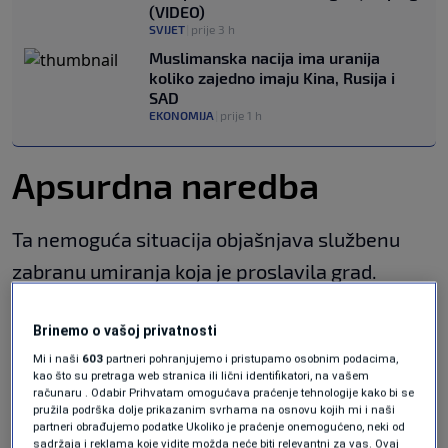
(VIDEO)
SVIJET
|
prije 3 h
Muslimanska nacija ima uranija
koliko zajedno imaju Kina, Rusija i
SAD
EKONOMIJA
|
prije 1 h
Apsurdna naredba
Ta nemoguća situacija objašnjava službenu
zabranu umiranja koja je proslavila grad.
Naredba nije bila ozbiljan pokušaj regulisanja
Brinemo o vašoj privatnosti
smrti. Bio je to javni protest tadašnjeg
Mi i naši
603
partneri pohranjujemo i pristupamo osobnim podacima,
gradonačelnika Gila Bernardija, koji je tvrdio da
kao što su pretraga web stranica ili lični identifikatori, na vašem
računaru . Odabir Prihvatam omogućava praćenje tehnologije kako bi se
Lavandou ima zakonsku obavezu da sahrani
pružila podrška dolje prikazanim svrhama na osnovu kojih mi i naši
mrtve, ali da nema fizičkog prostora za to.
partneri obrađujemo podatke Ukoliko je praćenje onemogućeno, neki od
sadržaja i reklama koje vidite možda neće biti relevantni za vas. Ovaj