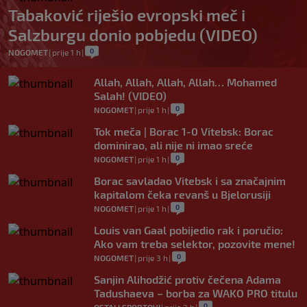
Tabaković riješio evropski meč i
Salzburgu donio pobjedu (VIDEO)
0
NOGOMET
|
prije 1 h
|
Allah, Allah, Allah, Allah… Mohamed
Salah! (VIDEO)
0
NOGOMET
|
prije 1 h
|
Tok meča | Borac 1-0 Vitebsk: Borac
dominirao, ali nije ni imao sreće
0
NOGOMET
|
prije 1 h
|
Borac savladao Vitebsk i sa značajnim
kapitalom čeka revanš u Bjelorusiji
0
NOGOMET
|
prije 1 h
|
Louis van Gaal pobijedio rak i poručio:
Ako vam treba selektor, pozovite mene!
0
NOGOMET
|
prije 3 h
|
Sanjin Alihodžić protiv čečena Adama
Tadushaeva – borba za WAKO PRO titulu
0