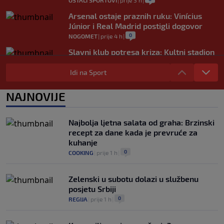
OSTALI SPORTOVI
|
prije 3 h
|
Arsenal ostaje praznih ruku: Vinícius
Júnior i Real Madrid postigli dogovor
0
NOGOMET
|
prije 4 h
|
Slavni klub potresa kriza: Kultni stadion
u Italiji bit će prazan na početku sezone,
navijači objavili rat upravi
Idi na Sport
0
NOGOMET
|
prije 4 h
|
NAJNOVIJE
Izvinjenje s elementima prijetnje i
„gomila slabića“ u UEFA-i
0
NOGOMET
|
prije 5 h
|
Najbolja ljetna salata od graha: Brzinski
recept za dane kada je prevruće za
kuhanje
0
COOKING
|
prije 1 h
|
Zelenski u subotu dolazi u službenu
posjetu Srbiji
0
REGIJA
|
prije 1 h
|