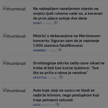
Na najtoplijem naseljenom mjestu na
svijetu ljudi rukama vade so, a karavan
do prve pijace putuje dva dana
0
SVIJET
|
5. aug.
|
Misirlić o dešavanjima na Merlinovom
koncertu: Siguran sam da je najmanje
1.000 ulaznica falsifikovano
0
SHOWBIZ
|
5. aug.
|
Ornitologinja otkrila zašto sove nikad ne
treba držati kao kućne ljubimce: "Sve
što se priča o njima je neistina"
0
LIFESTYLE
|
4. aug.
|
Auto koje stoji na suncu ne hladi se
najbrže klimom, nego postupkom koji
traje petnaest sekundi
0
AUTO
|
prije 16 h
|