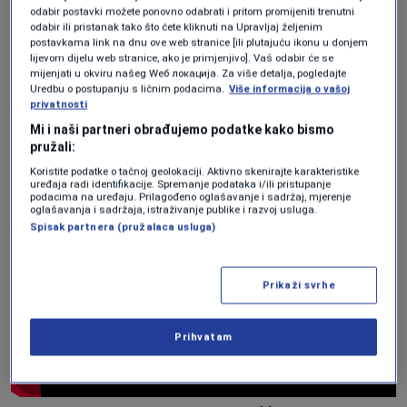
odabir postavki možete ponovno odabrati i pritom promijeniti trenutni
Apsurdna naredba privukla je pažnju, ali dublji
odabir ili pristanak tako što ćete kliknuti na Upravljaj željenim
postavkama link na dnu ove web stranice [ili plutajuću ikonu u donjem
problem bio je nedostatak groblja oblikovan
lijevom dijelu web stranice, ako je primjenjivo]. Vaš odabir će se
mijenjati u okviru našeg Wеб локација. Za više detalja, pogledajte
ograničenim zemljištem, sudskim odlukama,
Uredbu o postupanju s ličnim podacima.
Više informacija o vašoj
privatnosti
tradicijama sahranjivanja i sporom
Mi i naši partneri obrađujemo podatke kako bismo
birokratijom. Očekuje se da lokalna vlast
pružali:
tretira smrt kao jednu od svojih osnovnih
Koristite podatke o tačnoj geolokaciji. Aktivno skenirajte karakteristike
uređaja radi identifikacije. Spremanje podataka i/ili pristupanje
podacima na uređaju. Prilagođeno oglašavanje i sadržaj, mjerenje
javnih dužnosti, ali
Lavandou
je došao do tačke
oglašavanja i sadržaja, istraživanje publike i razvoj usluga.
Spisak partnera (pružalaca usluga)
u kojoj je čak i taj zadatak postao teško izvršiv.
Prikaži svrhe
Prihvatam