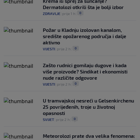
Krema ili sprej za sunčanje?
Dermatolozi otkrili šta je bolji izbor
0
ZDRAVLJE
|
prije 1 h
|
Požar u Kladnju izolovan kanalom,
središte opožarenog područja i dalje
aktivno
0
VIJESTI
|
prije 2 h
|
Zašto rudnici gomilaju dugove i kada
više proizvode? Sindikat i ekonomisti
nude različite odgovore
0
VIJESTI
|
prije 2 h
|
U tramvajskoj nesreći u Gelsenkirchenu
25 povrijeđenih, troje u životnoj
opasnosti
0
SVIJET
|
prije 2 h
|
Meteorolozi prate dva velika fenomena: