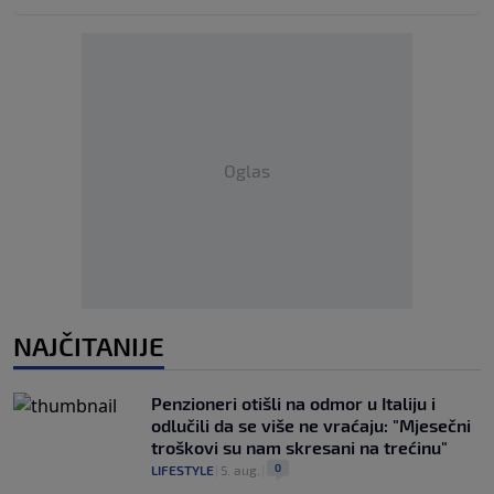
Oglas
NAJČITANIJE
Penzioneri otišli na odmor u Italiju i
odlučili da se više ne vraćaju: "Mjesečni
troškovi su nam skresani na trećinu"
0
LIFESTYLE
|
5. aug.
|