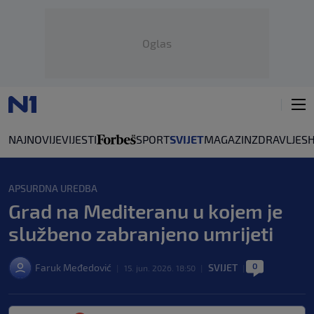
Oglas
NAJNOVIJE
VIJESTI
SPORT
SVIJET
MAGAZIN
ZDRAVLJE
S
APSURDNA UREDBA
Grad na Mediteranu u kojem je
službeno zabranjeno umrijeti
0
Faruk Međedović
SVIJET
|
15. jun. 2026. 18:50
|
|