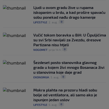
Ljudi u ovom gradu žive u rupama
iskopanim u brdu, a kad prošire spavaću
sobu ponekad nađu drago kamenje
0
LIFESTYLE
|
2. aug.
|
Vučić tokom boravka u BiH: U Čipuljićima
su svi Srbi navijali za Zvezdu, dresove
Partizana nisu htjeli
0
NOGOMET
|
prije 14 h
|
Šezdeset posto stanovnika glavnog
grada u kojem živi mnogo Bosanaca živi
u stanovima koje daje grad
0
EKONOMIJA
|
5. aug.
|
Mokra plahta na prozoru hladi sobu
bolje od ventilatora, ali samo ako je
ispunjen jedan uslov
0
LIFESTYLE
|
5. aug.
|