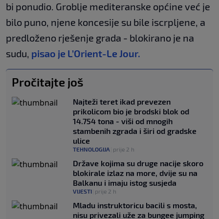
bi ponudio. Groblje mediteranske općine već je
bilo puno, njene koncesije su bile iscrpljene, a
predloženo rješenje grada - blokirano je na
sudu,
pisao je L’Orient-Le Jour.
Pročitajte još
Najteži teret ikad prevezen
prikolicom bio je brodski blok od
14.754 tona - viši od mnogih
stambenih zgrada i širi od gradske
ulice
TEHNOLOGIJA
|
prije 2 h
Države kojima su druge nacije skoro
blokirale izlaz na more, dvije su na
Balkanu i imaju istog susjeda
VIJESTI
|
prije 2 h
Mladu instruktoricu bacili s mosta,
nisu privezali uže za bungee jumping