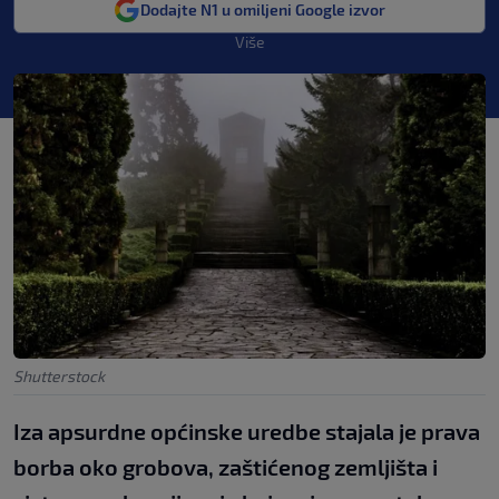
Dodajte N1 u omiljeni Google izvor
Više
Shutterstock
Iza apsurdne općinske uredbe stajala je prava
borba oko grobova, zaštićenog zemljišta i