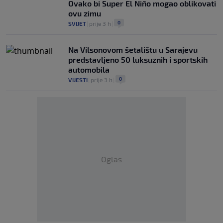
Ovako bi Super El Niño mogao oblikovati
ovu zimu
0
SVIJET
|
prije 3 h
|
Na Vilsonovom šetalištu u Sarajevu
predstavljeno 50 luksuznih i sportskih
automobila
0
VIJESTI
|
prije 3 h
|
Oglas