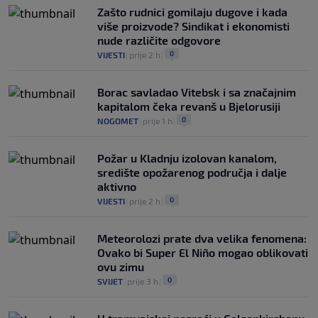
Zašto rudnici gomilaju dugove i kada
više proizvode? Sindikat i ekonomisti
nude različite odgovore
0
VIJESTI
|
prije 2 h
|
Borac savladao Vitebsk i sa značajnim
kapitalom čeka revanš u Bjelorusiji
0
NOGOMET
|
prije 1 h
|
Požar u Kladnju izolovan kanalom,
središte opožarenog područja i dalje
aktivno
0
VIJESTI
|
prije 2 h
|
Meteorolozi prate dva velika fenomena:
Ovako bi Super El Niño mogao oblikovati
ovu zimu
0
SVIJET
|
prije 3 h
|