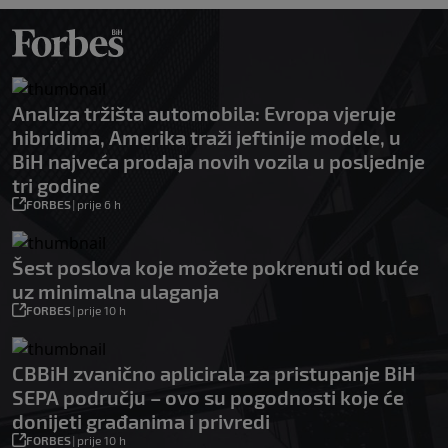
Analiza tržišta automobila: Evropa vjeruje
hibridima, Amerika traži jeftinije modele, u
BiH najveća prodaja novih vozila u posljednje
tri godine
FORBES
|
prije 6 h
Šest poslova koje možete pokrenuti od kuće
uz minimalna ulaganja
FORBES
|
prije 10 h
CBBiH zvanično aplicirala za pristupanje BiH
SEPA području – ovo su pogodnosti koje će
donijeti građanima i privredi
FORBES
|
prije 10 h