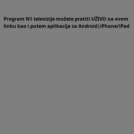
Program N1 televizije možete pratiti UŽIVO na
ovom
linku
kao i putem aplikacija za
An
droid
|
iPhone/iPad