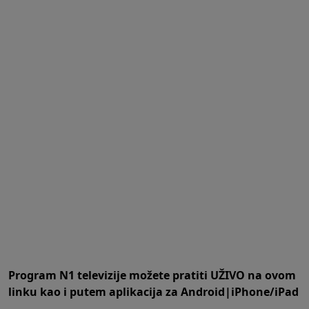
Program N1 televizije možete pratiti UŽIVO na
ovom
linku
kao i putem aplikacija za
An
droid
|
iPhone/iPad