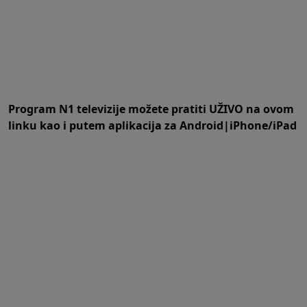
Program N1 televizije možete pratiti UŽIVO na
ovom
linku
kao i putem aplikacija za
An
droid
|
iPhone/iPad