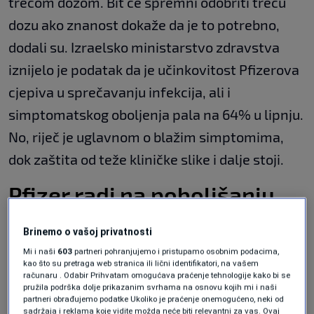
trećom dozom. Bit će spremni odobriti treću
dozu ako znanost dokaže da je to potrebno,
dodali su. Izraelsko ministarstvo zdravstva
iznijelo je podatak da je učinkovitost Pfizerova
cjepiva u sprečavanju infekcija, ali i
simptomatskog oboljenja pala na 64% u lipnju.
No, riječ je uglavnom o blažim simptomima,
dok zaštita od teže kliničke slike i dalje stoji.
Pfizer radi na poboljšanju
cjepiva
Brinemo o vašoj privatnosti
Mi i naši
603
partneri pohranjujemo i pristupamo osobnim podacima,
kao što su pretraga web stranica ili lični identifikatori, na vašem
Pfizerova najava treće doze dolazi gotovo
računaru . Odabir Prihvatam omogućava praćenje tehnologije kako bi se
pružila podrška dolje prikazanim svrhama na osnovu kojih mi i naši
istovremeno s najavom kako će se trajanje
partneri obrađujemo podatke Ukoliko je praćenje onemogućeno, neki od
sadržaja i reklama koje vidite možda neće biti relevantni za vas. Ovaj