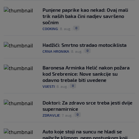
Punjene paprike kao nekad: Ovaj mali
trik naših baka čini nadjev savršeno
sočnim
0
COOKING
|
8. aug.
|
Hadžići: Smrtno stradao motociklista
0
CRNA HRONIKA
|
8. aug.
|
Baronesa Arminka Helić nakon požara
kod Srebrenice: Nove sankcije su
odavno trebale biti uvedene
0
VIJESTI
|
8. aug.
|
Doktori: Za zdravo srce treba jesti dvije
supernamirnice
0
ZDRAVLJE
|
7. aug.
|
Auto koje stoji na suncu ne hladi se
najbrže klimom, nego postupkom koji