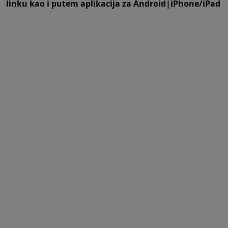
linku
kao i putem aplikacija za
An
droid
|
iPhone/iPad