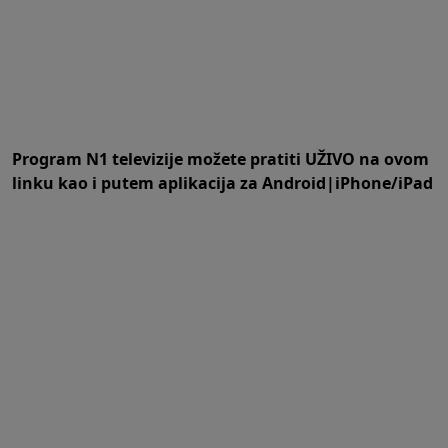
Program N1 televizije možete pratiti UŽIVO na
ovom
linku
kao i putem aplikacija za
An
droid
|
iPhone/iPad