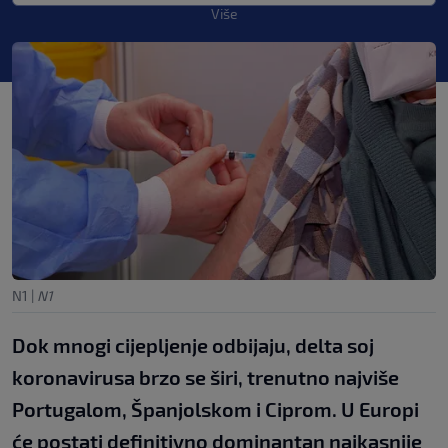
Više
N1
|
N1
Dok mnogi cijepljenje odbijaju, delta soj
koronavirusa brzo se širi, trenutno najviše
Portugalom, Španjolskom i Ciprom. U Europi
će postati definitivno dominantan najkasnije