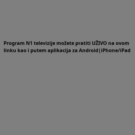
Program N1 televizije možete pratiti UŽIVO na
ovom
linku
kao i putem aplikacija za
An
droid
|
iPhone/iPad