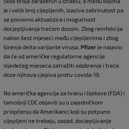
Skok broja zaraženih u Izraelu, a među kojima
je i velik broj cijepljenih, izaziva zabrinutost pa
se ponovno aktualizira i mogućnost
docjepljivanja trećom dozom. Zbog reinfekcija
nakon šest mjeseci među cijepljenima i zbog
širenja delta varijante virusa,
Pfizer
je najavio
da će od američke regulatorne agencije
sljedećeg mjeseca zatražiti odobrenje i treće
doze njihova cjepiva protiv covida-19.
No američka agencija za hranu i lijekove (FDA) i
tamošnji CDC objavili su u zajedničkom
priopćenju da Amerikanci koji su potpuno
cijepljeni ne trebaju, zasad, docjepljivanje