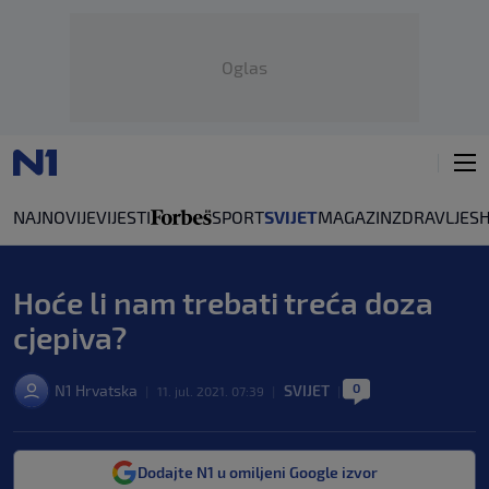
Oglas
NAJNOVIJE
VIJESTI
SPORT
SVIJET
MAGAZIN
ZDRAVLJE
S
Hoće li nam trebati treća doza
cjepiva?
0
N1 Hrvatska
SVIJET
|
11. jul. 2021. 07:39
|
|
Dodajte N1 u omiljeni Google izvor