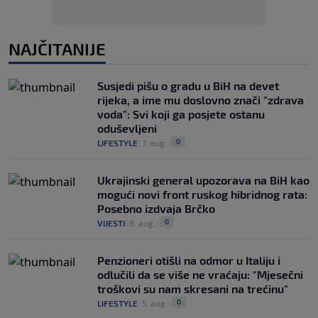
NAJČITANIJE
Susjedi pišu o gradu u BiH na devet
rijeka, a ime mu doslovno znači "zdrava
voda": Svi koji ga posjete ostanu
oduševljeni
0
LIFESTYLE
|
7. aug.
|
Ukrajinski general upozorava na BiH kao
mogući novi front ruskog hibridnog rata:
Posebno izdvaja Brčko
0
VIJESTI
|
8. aug.
|
Penzioneri otišli na odmor u Italiju i
odlučili da se više ne vraćaju: "Mjesečni
troškovi su nam skresani na trećinu"
0
LIFESTYLE
|
5. aug.
|