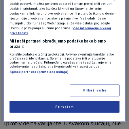
europskih digitalnih covid-potvrda sa
odabir postavki možete ponovno odabrati i pritom promijeniti trenutni
odabir ili pristanak tako što ćete kliknuti na Upravljaj željenim
sadašnjih 210 dana produljiti na deset mjeseci.
postavkama link na dnu ove web stranice [ili plutajuću ikonu u donjem
lijevom dijelu web stranice, ako je primjenjivo]. Vaš odabir će se
To produljenje odobrava se temeljem
mijenjati u okviru našeg Wеб локација. Za više detalja, pogledajte
Uredbu o postupanju s ličnim podacima.
Više informacija o vašoj
dokazanog trajanja imunosti pa je pitanje je li
privatnosti
treća doza potrebna.
Mi i naši partneri obrađujemo podatke kako bismo
pružali:
Koristite podatke o tačnoj geolokaciji. Aktivno skenirajte karakteristike
“Pfizer pokušava razviti tehnologiju koja će
uređaja radi identifikacije. Spremanje podataka i/ili pristupanje
podacima na uređaju. Prilagođeno oglašavanje i sadržaj, mjerenje
bolje kontrolirati nove varijante, vođeni idejom
oglašavanja i sadržaja, istraživanje publike i razvoj usluga.
Spisak partnera (pružalaca usluga)
da bi treća doza cjepiva mogla izazvati jači,
dugotrajniji i širi imuni odgovor. Moguće je da
Prikaži svrhe
to neće ni biti potrebno iz razloga koje ste
naveli, ali i zato što dvije doze cjepiva pružaju
Prihvatam
efikasnu zaštitu protiv težih oblika bolesti, čak
i protiv delta varijante. U svakom slučaju, nije