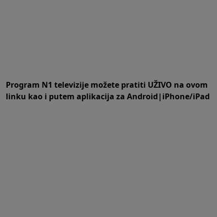
Program N1 televizije možete pratiti UŽIVO na
ovom
linku
kao i putem aplikacija za
An
droid
|
iPhone/iPad