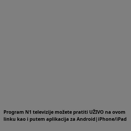
Program N1 televizije možete pratiti UŽIVO na
ovom
linku
kao i putem aplikacija za
An
droid
|
iPhone/iPad