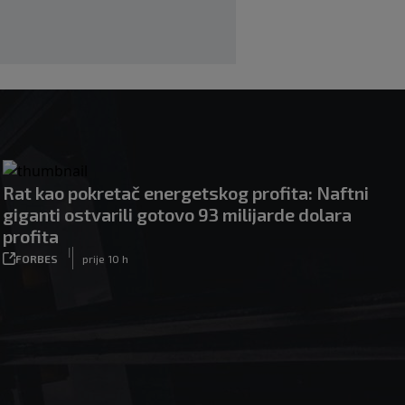
Rat kao pokretač energetskog profita: Naftni
giganti ostvarili gotovo 93 milijarde dolara
profita
|
FORBES
prije 10 h