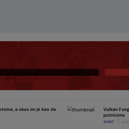
ki šampion obarao
u kuću: Preminuo i
teina, a okus im je kao da
Vulkan Fueg
putnicima
|
SVIJET
prij