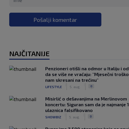
Pošalji komentar
NAJČITANIJE
Penzioneri otišli na odmor u Italiju i odl
da se više ne vraćaju: "Mjesečni troško
nam skresani na trećinu"
|
|
0
LIFESTYLE
5. aug.
Misirlić o dešavanjima na Merlinovom
koncertu: Siguran sam da je najmanje 
ulaznica falsifikovano
|
|
0
SHOWBIZ
5. aug.
Bunar imа 3.500 stepenica koje se spu