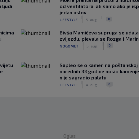
 ljudi
od ventilatora, ali samo ako je is
jedan uslov
|
|
0
LIFESTYLE
5. aug.
nicima
Bivša Mamićeva supruga se udala
u
zvijezdu, pjevala se Rozga i Mari
|
|
0
NOGOMET
5. aug.
vijetu
Saplео se o kamen na poštanskoj t
ve
narednih 33 godine nosio kamenje
nije sagradio palatu
|
|
0
LIFESTYLE
4. aug.
Oglas