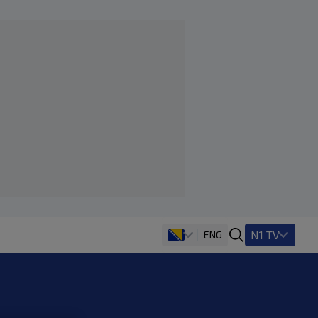
N1 TV
ENG