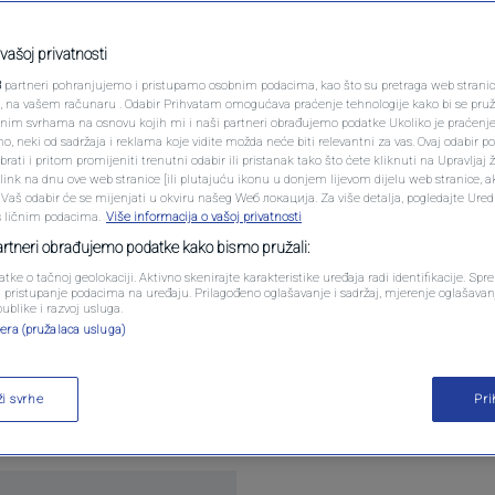
i napad na predgrađa
PODCAST
AD da snose
N1 SPECIJAL
vašoj privatnosti
3
partneri pohranjujemo i pristupamo osobnim podacima, kao što su pretraga web stranica 
FENOMENI
ri, na vašem računaru . Odabir Prihvatam omogućava praćenje tehnologije kako bi se pruž
anim svrhama na osnovu kojih mi i naši partneri obrađujemo podatke Ukoliko je praćenj
 neki od sadržaja i reklama koje vidite možda neće biti relevantni za vas. Ovaj odabir p
NEISTRAŽENO
ati i pritom promijeniti trenutni odabir ili pristanak tako što ćete kliknuti na Upravljaj 
entara
ink na dnu ove web stranice [ili plutajuću ikonu u donjem lijevom dijelu web stranice, a
VIRALNO
. Vaš odabir će se mijenjati u okviru našeg Wеб локација. Za više detalja, pogledajte Ure
s ličnim podacima.
Više informacija o vašoj privatnosti
FOTO
partneri obrađujemo podatke kako bismo pružali:
atke o tačnoj geolokaciji. Aktivno skenirajte karakteristike uređaja radi identifikacije. Sp
PROMO
li pristupanje podacima na uređaju. Prilagođeno oglašavanje i sadržaj, mjerenje oglašavanj
publike i razvoj usluga.
era (pružalaca usluga)
VIDEO
 osudilo izraelski napad na južna predgrađa Bejru
vajući da Washington snosi odgovornost za posljed
ži svrhe
Pr