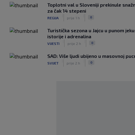
Toplotni val u Sloveniji prekinule sna
za čak 14 stepeni
|
|
0
REGIJA
prije 1 h
Turistička sezona u Jajcu u punom jeku
istorije i adrenalina
|
|
0
VIJESTI
prije 2 h
SAD: Više ljudi ubijeno u masovnoj pucn
|
|
0
SVIJET
prije 2 h