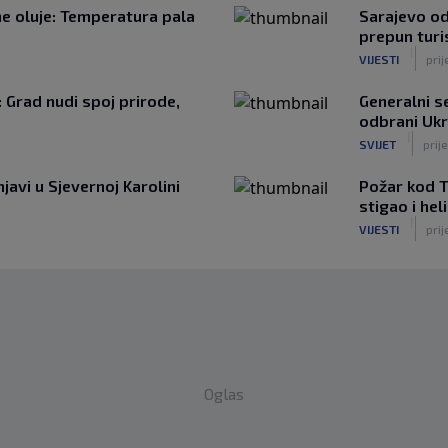
žne oluje: Temperatura pala
Sarajevo od
prepun turi
|
VIJESTI
prij
: Grad nudi spoj prirode,
Generalni 
odbrani Ukr
|
SVIJET
prije
javi u Sjevernoj Karolini
Požar kod T
stigao i he
|
VIJESTI
prij
Oglas