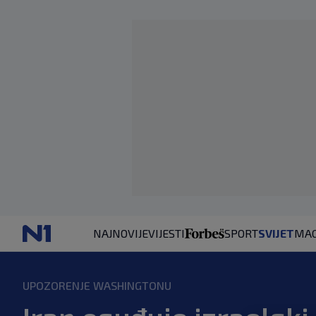
NAJNOVIJE
VIJESTI
SPORT
SVIJET
MAG
UPOZORENJE WASHINGTONU