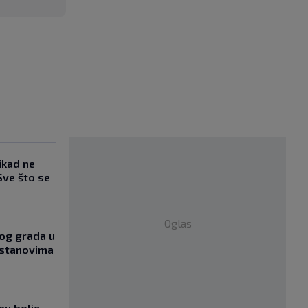
ikad ne
Sve što se
Oglas
og grada u
 stanovima
bu bolje