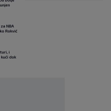
punjen
 za NBA
nko Rokvić
uri, i
 kući dok