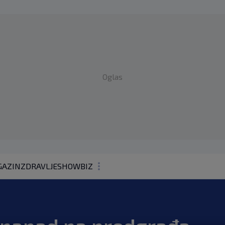
Oglas
AZIN
ZDRAVLJE
SHOWBIZ
KOLUMNE