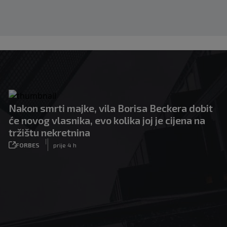
Nakon smrti majke, vila Borisa Beckera dobit
će novog vlasnika, evo kolika joj je cijena na
tržištu nekretnina
|
FORBES
prije 4 h