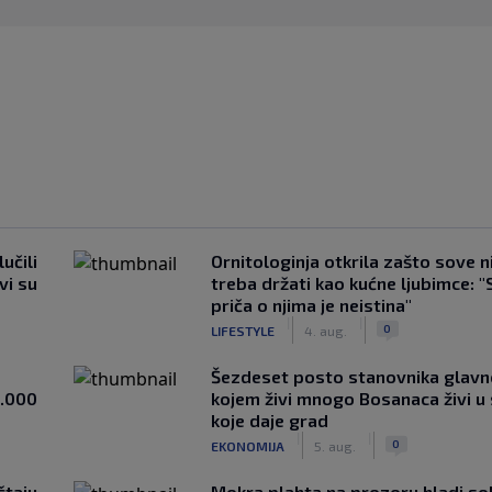
učili
Ornitologinja otkrila zašto sove n
vi su
treba držati kao kućne ljubimce: "
priča o njima je neistina"
|
|
0
LIFESTYLE
4. aug.
Šezdeset posto stanovnika glavn
1.000
kojem živi mnogo Bosanaca živi u
koje daje grad
|
|
0
EKONOMIJA
5. aug.
štaju
Mokra plahta na prozoru hladi so