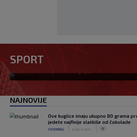
U trenucima dok je olimpijs
rekord, plamen odnio njegov
SPORT
komšija
|
|
0
OSTALI SPORTOVI
prije 5 min.
NAJNOVIJE
Ove kuglice imaju ukupno 80 grama pro
jedete najfinije slatkiše od čokolade
|
|
0
COOKING
prije 0 min.