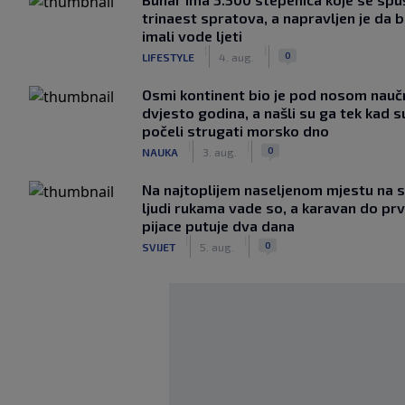
trinaest spratova, a napravljen je da bi
imali vode ljeti
|
|
0
LIFESTYLE
4. aug.
Osmi kontinent bio je pod nosom nauč
dvjesto godina, a našli su ga tek kad s
počeli strugati morsko dno
|
|
0
NAUKA
3. aug.
Na najtoplijem naseljenom mjestu na s
ljudi rukama vade so, a karavan do pr
pijace putuje dva dana
|
|
0
SVIJET
5. aug.