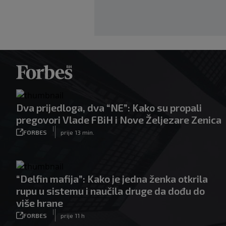
Dva prijedloga, dva “NE”: Kako su propali
pregovori Vlade FBiH i Nove Željezare Zenica
|
FORBES
prije 13 min.
“Delfin mafija”: Kako je jedna ženka otkrila
rupu u sistemu i naučila druge da dođu do
više hrane
|
FORBES
prije 11 h