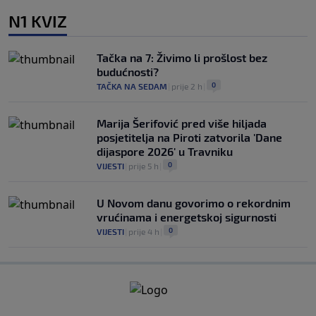
N1 KVIZ
Tačka na 7: Živimo li prošlost bez
budućnosti?
0
TAČKA NA SEDAM
|
prije 2 h
|
Marija Šerifović pred više hiljada
posjetitelja na Piroti zatvorila 'Dane
dijaspore 2026' u Travniku
0
VIJESTI
|
prije 5 h
|
U Novom danu govorimo o rekordnim
vrućinama i energetskoj sigurnosti
0
VIJESTI
|
prije 4 h
|