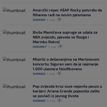
Američki reper A$AP Rocky potvrdio da
Rihanna radi na novim pjesmama
0
SHOWBIZ
|
6. aug.
|
Bivša Mamićeva supruga se udala za
NBA zvijezdu, pjevala se Rozga i
Marinko Rokvić
0
NOGOMET
|
5. aug.
|
Misirlić o dešavanjima na Merlinovom
koncertu: Siguran sam da je najmanje
1.000 ulaznica falsifikovano
0
SHOWBIZ
|
5. aug.
|
Pop zvijezda kroz suze najavila pauzu u
karijeri: Ariana Grande pojasnila zašto
se povlači iz javnog života
0
SHOWBIZ
|
4. aug.
|