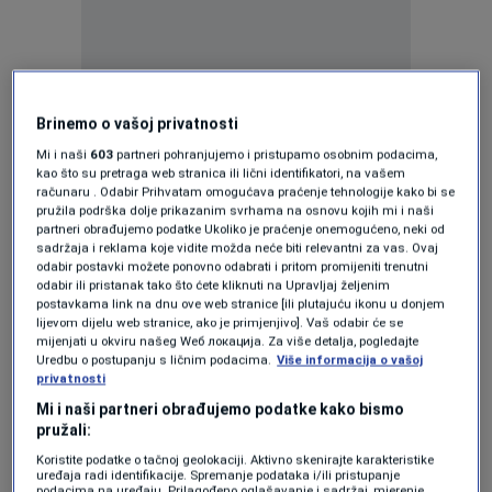
Gharibabadi je naveo da će dvije delegacije u
Brinemo o vašoj privatnosti
petak, na datum predviđen za zvaničnu
Mi i naši
603
partneri pohranjujemo i pristupamo osobnim podacima,
ceremoniju, održati razgovore kako bi
kao što su pretraga web stranica ili lični identifikatori, na vašem
računaru . Odabir Prihvatam omogućava praćenje tehnologije kako bi se
definirale budući okvir pregovora.
pružila podrška dolje prikazanim svrhama na osnovu kojih mi i naši
partneri obrađujemo podatke Ukoliko je praćenje onemogućeno, neki od
sadržaja i reklama koje vidite možda neće biti relevantni za vas. Ovaj
Trump potvrdio da je postignut
odabir postavki možete ponovno odabrati i pritom promijeniti trenutni
odabir ili pristanak tako što ćete kliknuti na Upravljaj željenim
sporazum: Brodovi svijeta, pokrenite
postavkama link na dnu ove web stranice [ili plutajuću ikonu u donjem
motore. Neka nafta poteče!
lijevom dijelu web stranice, ako je primjenjivo]. Vaš odabir će se
SVIJET
|
14. jun.
mijenjati u okviru našeg Wеб локација. Za više detalja, pogledajte
Pakistan: Postignut sporazum SAD-a
Uredbu o postupanju s ličnim podacima.
Više informacija o vašoj
privatnosti
i Irana, prekid sukoba odmah stupa
na snagu
Mi i naši partneri obrađujemo podatke kako bismo
SVIJET
|
14. jun.
pružali:
Koristite podatke o tačnoj geolokaciji. Aktivno skenirajte karakteristike
uređaja radi identifikacije. Spremanje podataka i/ili pristupanje
podacima na uređaju. Prilagođeno oglašavanje i sadržaj, mjerenje