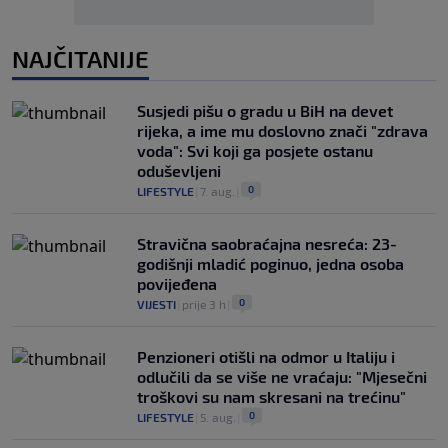
NAJČITANIJE
Susjedi pišu o gradu u BiH na devet
rijeka, a ime mu doslovno znači "zdrava
voda": Svi koji ga posjete ostanu
oduševljeni
0
LIFESTYLE
|
7. aug.
|
Stravična saobraćajna nesreća: 23-
godišnji mladić poginuo, jedna osoba
povijeđena
0
VIJESTI
|
prije 3 h
|
Penzioneri otišli na odmor u Italiju i
odlučili da se više ne vraćaju: "Mjesečni
troškovi su nam skresani na trećinu"
0
LIFESTYLE
|
5. aug.
|