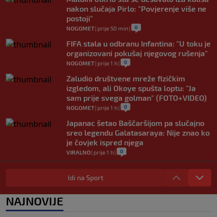
nakon slučaja Pirlo: "Povjerenje više ne
postoji"
0
NOGOMET
|
prije 50 min
|
FIFA stala u odbranu Infantina: "U toku je
organizovani pokušaj njegovog rušenja"
0
NOGOMET
|
prije 1 h
|
Zaludio društvene mreže fizičkim
izgledom, ali Okoye spušta loptu: "Ja
sam prije svega golman" (FOTO+VIDEO)
0
NOGOMET
|
prije 1 h
|
Japanac šetao Baščaršijom pa slučajno
sreo legendu Galatasaraya: Nije znao ko
je čovjek ispred njega
0
VIRALNO
|
prije 1 h
|
Modrić bi mogao dobiti neočekivanu
ulogu u Milanu: Gazzetta nagovijestila
Idi na Sport
veliki potez
0
NOGOMET
|
prije 6 h
|
NAJNOVIJE
"Peković je imao 140 kila, nisam mogao