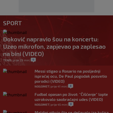
SPORT
Đoković napravio šou na koncertu:
Uzeo mikrofon, zapjevao pa zaplesao
na bini (VIDEO)
0
TENIS
|
prije 29 min
|
Messi stigao u Rosario na posljednji
ispraćaj ocu, De Paul pogodak posvetio
porodici (VIDEO)
0
NOGOMET
|
prije 41 min
|
Fudbal opasan po život: "Čišćenje" lopte
uzrokovalo saobraćajni udes (VIDEO)
0
NOGOMET
|
prije 45 min
|
Maldini otkrio šta se dešavalo iza kulisa