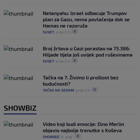
Netanyahu: Izrael odbacuje Trumpov
plan za Gazu, nema povlačenja dok se
Hamas ne razoruža
0
SVIJET
|
prije 2 h
|
Broj žrtava u Gazi porastao na 73.386:
Hiljade tijela još uvijek pod ruševinama
0
SVIJET
|
prije 2 h
|
Tačka na 7: Živimo li prošlost bez
budućnosti?
0
TAČKA NA SEDAM
|
prije 2 h
|
SHOWBIZ
Video koji budi emocije: Dino Merlin
objavio najbolje trenutke s Koševa
0
SHOWBIZ
|
6. aug.
|