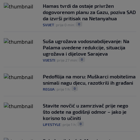
to da ga pitam": Luda priča NBA zvijezde,
Hamas tvrdi da ostaje privržen
htio je samo jednu stvar
dogovorenom planu za Gazu, poziva SAD
0
KOŠARKA
|
prije 6 h
|
da izvrši pritisak na Netanyahua
0
SVIJET
|
prije 0 min
|
Suša ugrožava vodosnabdijevanje: Na
Palama uvedene redukcije, situacija
ugrožava i dijelove Sarajeva
0
VIJESTI
|
prije 27 min
|
Pedofilija na moru: Muškarci mobitelima
snimali nagu djecu, razotkrili ih građani
0
REGIJA
|
prije 1 h
|
Stavite novčić u zamrzivač prije nego
što odete na godišnji odmor – jako je
korisno to učiniti
0
LIFESTYLE
|
prije 1 h
|