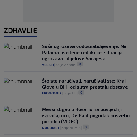
ZDRAVLJE
Suša ugrožava vodosnabdijevanje: Na
Palama uvedene redukcije, situacija
ugrožava i dijelove Sarajeva
0
VIJESTI
|
prije 27 min
|
Što ste naručivali, naručivali ste: Kraj
Glova u BiH, od sutra prestaju dostave
0
EKONOMIJA
|
prije 1 h
|
Messi stigao u Rosario na posljednji
ispraćaj ocu, De Paul pogodak posvetio
porodici (VIDEO)
0
NOGOMET
|
prije 41 min
|