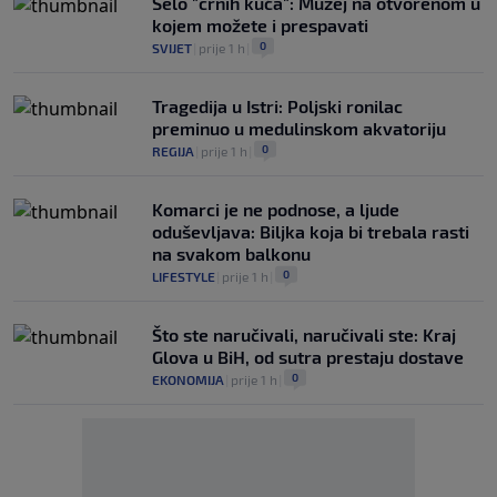
Selo "crnih kuća": Muzej na otvorenom u
kojem možete i prespavati
0
SVIJET
|
prije 1 h
|
Tragedija u Istri: Poljski ronilac
preminuo u medulinskom akvatoriju
0
REGIJA
|
prije 1 h
|
Komarci je ne podnose, a ljude
oduševljava: Biljka koja bi trebala rasti
na svakom balkonu
0
LIFESTYLE
|
prije 1 h
|
Što ste naručivali, naručivali ste: Kraj
Glova u BiH, od sutra prestaju dostave
0
EKONOMIJA
|
prije 1 h
|