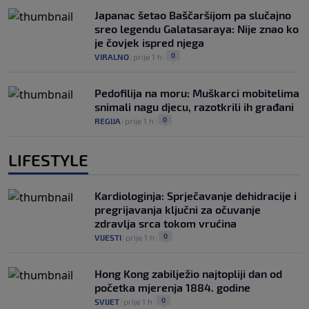
Japanac šetao Baščaršijom pa slučajno
sreo legendu Galatasaraya: Nije znao ko
je čovjek ispred njega
0
VIRALNO
|
prije 1 h
|
Pedofilija na moru: Muškarci mobitelima
snimali nagu djecu, razotkrili ih građani
0
REGIJA
|
prije 1 h
|
LIFESTYLE
Kardiologinja: Sprječavanje dehidracije i
pregrijavanja ključni za očuvanje
zdravlja srca tokom vrućina
0
VIJESTI
|
prije 1 h
|
Hong Kong zabilježio najtopliji dan od
početka mjerenja 1884. godine
0
SVIJET
|
prije 1 h
|