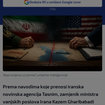
Dodajte N1 u omiljeni Google izvor
Više
Napravljeno uz pomoć umjetne inteligencije
Prema navodima koje prenosi iranska
novinska agencija Tasnim, zamjenik ministra
vanjskih poslova Irana Kazem Gharibabadi