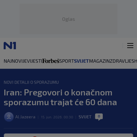
Oglas
NAJNOVIJE
VIJESTI
SPORT
SVIJET
MAGAZIN
ZDRAVLJE
S
NOVI DETALJI O SPORAZUMU
Iran: Pregovori o konačnom
sporazumu trajat će 60 dana
0
Al Jazeera
SVIJET
|
15. jun. 2026. 00:30
|
|