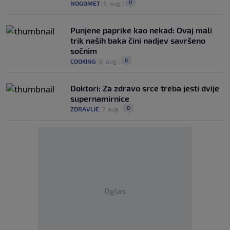
0
NOGOMET
|
8. aug.
|
Punjene paprike kao nekad: Ovaj mali
trik naših baka čini nadjev savršeno
sočnim
0
COOKING
|
8. aug.
|
Doktori: Za zdravo srce treba jesti dvije
supernamirnice
0
ZDRAVLJE
|
7. aug.
|
Oglas