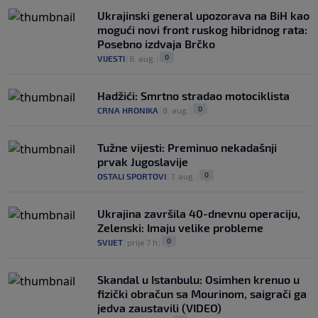
Ukrajinski general upozorava na BiH kao
mogući novi front ruskog hibridnog rata:
Posebno izdvaja Brčko
0
VIJESTI
|
8. aug.
|
Hadžići: Smrtno stradao motociklista
0
CRNA HRONIKA
|
8. aug.
|
Tužne vijesti: Preminuo nekadašnji
prvak Jugoslavije
0
OSTALI SPORTOVI
|
7. aug.
|
Ukrajina završila 40-dnevnu operaciju,
Zelenski: Imaju velike probleme
0
SVIJET
|
prije 7 h
|
Skandal u Istanbulu: Osimhen krenuo u
fizički obračun sa Mourinom, saigrači ga
jedva zaustavili (VIDEO)