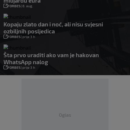
milijardu eura
FORBES
|
8. aug.
Kopaju zlato dan i noć, ali nisu svjesni
ozbiljnih posljedica
FORBES
|
prije 3 h
Šta prvo uraditi ako vam je hakovan
WhatsApp nalog
FORBES
|
prije 3 h
Oglas