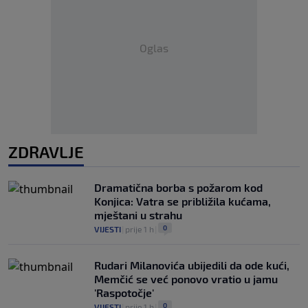
Oglas
ZDRAVLJE
Dramatična borba s požarom kod
Konjica: Vatra se približila kućama,
mještani u strahu
0
VIJESTI
|
prije 1 h
|
Rudari Milanovića ubijedili da ode kući,
Memčić se već ponovo vratio u jamu
'Raspotočje'
0
VIJESTI
|
prije 1 h
|