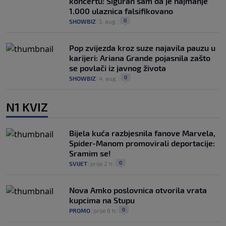
koncertu: Siguran sam da je najmanje
1.000 ulaznica falsifikovano
0
SHOWBIZ
|
5. aug.
|
Pop zvijezda kroz suze najavila pauzu u
karijeri: Ariana Grande pojasnila zašto
se povlači iz javnog života
0
SHOWBIZ
|
4. aug.
|
N1 KVIZ
Bijela kuća razbjesnila fanove Marvela,
Spider-Manom promovirali deportacije:
Sramim se!
0
SVIJET
|
prije 2 h
|
Nova Amko poslovnica otvorila vrata
kupcima na Stupu
0
PROMO
|
prije 6 h
|