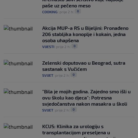
paše uz pečeno meso
0
COOKING
|
prije 2 h
|
Akcija MUP-a RS u Bijeljini: Pronađeno
206 stabljika konoplje i kokain, jedna
osoba uhapšena
0
VIJESTI
|
prije 2 h
|
Zelenski doputovao u Beograd, sutra
sastanak s Vučićem
0
SVIJET
|
prije 2 h
|
"Bila je mojih godina. Zajedno smo išli u
ovu školu kao djeca": Potresna
svjedočanstva nakon masakra u školi
0
SVIJET
|
prije 2 h
|
KCUS: Klinika za urologiju s
transplantacijom preseljena u