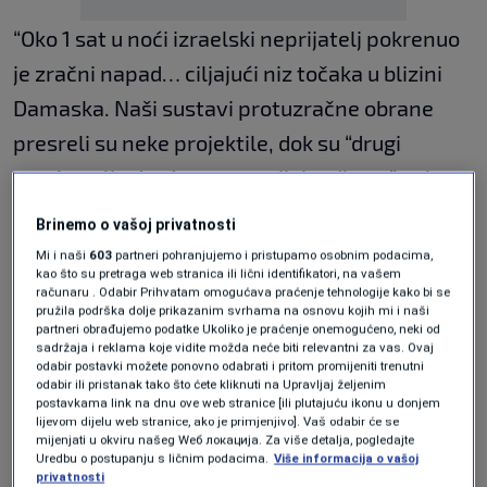
“Oko 1 sat u noći izraelski neprijatelj pokrenuo
je zračni napad… ciljajući niz točaka u blizini
Damaska. Naši sustavi protuzračne obrane
presreli su neke projektile, dok su “drugi
uzrokovali određene materijalne štete”, rekao
je vojni izvor službenoj agenciji Sana.
Brinemo o vašoj privatnosti
Mi i naši
603
partneri pohranjujemo i pristupamo osobnim podacima,
kao što su pretraga web stranica ili lični identifikatori, na vašem
Sa svoje strane, Sirijski opservatorij za ljudska
računaru . Odabir Prihvatam omogućava praćenje tehnologije kako bi se
pružila podrška dolje prikazanim svrhama na osnovu kojih mi i naši
prava (OSDH), nevladina organizacija sa
partneri obrađujemo podatke Ukoliko je praćenje onemogućeno, neki od
sjedištem u Velikoj Britaniji i s velikom mrežom
sadržaja i reklama koje vidite možda neće biti relevantni za vas. Ovaj
odabir postavki možete ponovno odabrati i pritom promijeniti trenutni
izvora u Siriji, izvijestila je o izraelskim
odabir ili pristanak tako što ćete kliknuti na Upravljaj željenim
postavkama link na dnu ove web stranice [ili plutajuću ikonu u donjem
napadima na “stambeni kompleks” zapadno od
lijevom dijelu web stranice, ako je primjenjivo]. Vaš odabir će se
mijenjati u okviru našeg Wеб локација. Za više detalja, pogledajte
glavnog grada Damaska.
Uredbu o postupanju s ličnim podacima.
Više informacija o vašoj
privatnosti