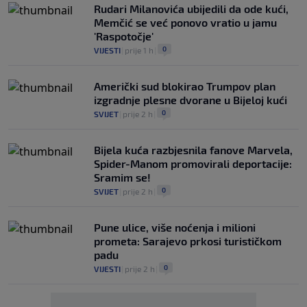
Rudari Milanovića ubijedili da ode kući,
Memčić se već ponovo vratio u jamu
'Raspotočje'
0
VIJESTI
|
prije 1 h
|
Američki sud blokirao Trumpov plan
izgradnje plesne dvorane u Bijeloj kući
0
SVIJET
|
prije 2 h
|
Bijela kuća razbjesnila fanove Marvela,
Spider-Manom promovirali deportacije:
Sramim se!
0
SVIJET
|
prije 2 h
|
Pune ulice, više noćenja i milioni
prometa: Sarajevo prkosi turističkom
padu
0
VIJESTI
|
prije 2 h
|