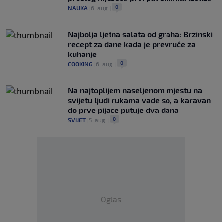
0
NAUKA
|
6. aug.
|
Najbolja ljetna salata od graha: Brzinski
recept za dane kada je prevruće za
kuhanje
0
COOKING
|
6. aug.
|
Na najtoplijem naseljenom mjestu na
svijetu ljudi rukama vade so, a karavan
do prve pijace putuje dva dana
0
SVIJET
|
5. aug.
|
Oglas