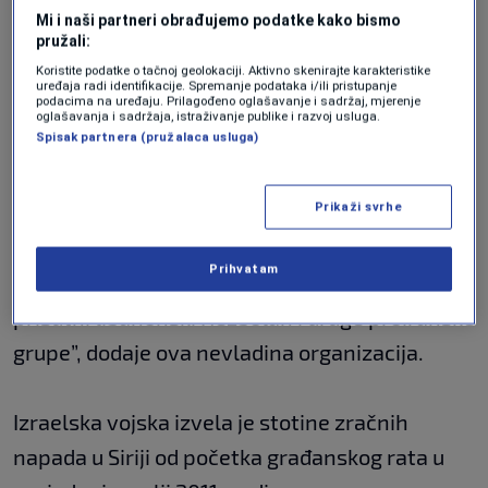
Mi i naši partneri obrađujemo podatke kako bismo
Područje oko vojnog aerodroma u blizini
pružali:
Damaska ​​bombardirano je u petak, prema ista
Koristite podatke o tačnoj geolokaciji. Aktivno skenirajte karakteristike
uređaja radi identifikacije. Spremanje podataka i/ili pristupanje
podacima na uređaju. Prilagođeno oglašavanje i sadržaj, mjerenje
dva izvora.
oglašavanja i sadržaja, istraživanje publike i razvoj usluga.
Spisak partnera (pružalaca usluga)
OSDH je posebno naznačio da je “gađano
Prikaži svrhe
područje vojne zračne luke Mazzé, zapadno od
glavnog grada Damaska”, ne navodeći tko je bio
Prihvatam
izvor ovog “raketnog” napada. “Tamo su
prisutni libanonski Hezbolah i druge proiranske
grupe”, dodaje ova nevladina organizacija.
Izraelska vojska izvela je stotine zračnih
napada u Siriji od početka građanskog rata u