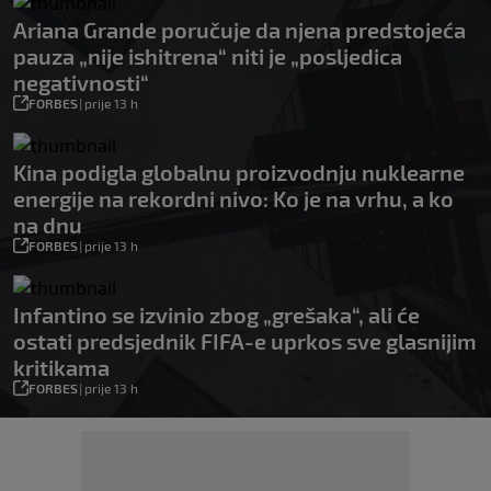
Ariana Grande poručuje da njena predstojeća
pauza „nije ishitrena“ niti je „posljedica
negativnosti“
FORBES
|
prije 13 h
Kina podigla globalnu proizvodnju nuklearne
energije na rekordni nivo: Ko je na vrhu, a ko
na dnu
FORBES
|
prije 13 h
Infantino se izvinio zbog „grešaka“, ali će
ostati predsjednik FIFA-e uprkos sve glasnijim
kritikama
FORBES
|
prije 13 h