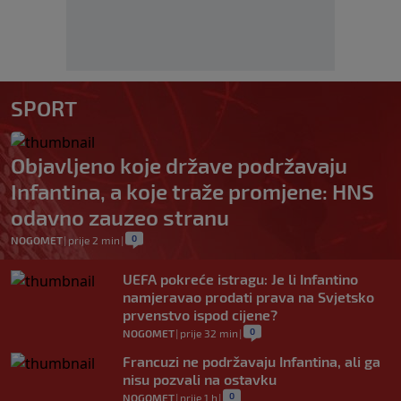
SPORT
Objavljeno koje države podržavaju
Infantina, a koje traže promjene: HNS
odavno zauzeo stranu
0
NOGOMET
|
prije 2 min
|
UEFA pokreće istragu: Je li Infantino
namjeravao prodati prava na Svjetsko
prvenstvo ispod cijene?
0
NOGOMET
|
prije 32 min
|
Francuzi ne podržavaju Infantina, ali ga
nisu pozvali na ostavku
0
NOGOMET
|
prije 1 h
|