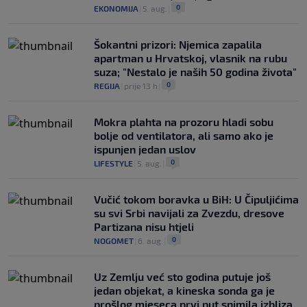
0
EKONOMIJA
|
5. aug.
|
Šokantni prizori: Njemica zapalila
apartman u Hrvatskoj, vlasnik na rubu
suza; "Nestalo je naših 50 godina života"
0
REGIJA
|
prije 13 h
|
Mokra plahta na prozoru hladi sobu
bolje od ventilatora, ali samo ako je
ispunjen jedan uslov
0
LIFESTYLE
|
5. aug.
|
Vučić tokom boravka u BiH: U Čipuljićima
su svi Srbi navijali za Zvezdu, dresove
Partizana nisu htjeli
0
NOGOMET
|
6. aug.
|
Uz Zemlju već sto godina putuje još
jedan objekat, a kineska sonda ga je
prošlog mjeseca prvi put snimila izbliza