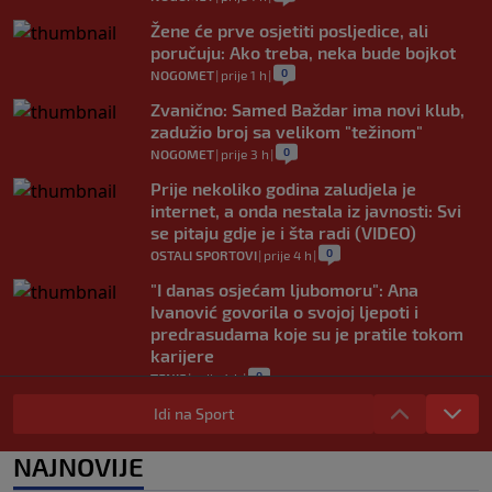
Žene će prve osjetiti posljedice, ali
poručuju: Ako treba, neka bude bojkot
0
NOGOMET
|
prije 1 h
|
Zvanično: Samed Baždar ima novi klub,
zadužio broj sa velikom "težinom"
0
NOGOMET
|
prije 3 h
|
Prije nekoliko godina zaludjela je
internet, a onda nestala iz javnosti: Svi
se pitaju gdje je i šta radi (VIDEO)
0
OSTALI SPORTOVI
|
prije 4 h
|
"I danas osjećam ljubomoru": Ana
Ivanović govorila o svojoj ljepoti i
predrasudama koje su je pratile tokom
karijere
0
TENIS
|
prije 4 h
|
City ne želi tek tako pustiti Rodrija, evo
Idi na Sport
koliko traži od Barcelone
0
NOGOMET
|
prije 4 h
|
NAJNOVIJE
Rekorder G lige i NBA All-Star vikenda