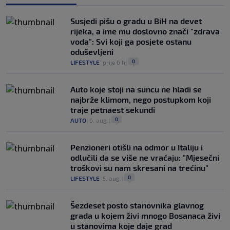
Susjedi pišu o gradu u BiH na devet
rijeka, a ime mu doslovno znači "zdrava
voda": Svi koji ga posjete ostanu
oduševljeni
0
LIFESTYLE
|
prije 6 h
|
Auto koje stoji na suncu ne hladi se
najbrže klimom, nego postupkom koji
traje petnaest sekundi
0
AUTO
|
6. aug.
|
Penzioneri otišli na odmor u Italiju i
odlučili da se više ne vraćaju: "Mjesečni
troškovi su nam skresani na trećinu"
0
LIFESTYLE
|
5. aug.
|
Šezdeset posto stanovnika glavnog
grada u kojem živi mnogo Bosanaca živi
u stanovima koje daje grad