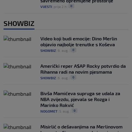
savremeno opremljene prostorije
0
VIJESTI
|
prije 2 h
|
SHOWBIZ
Video koji budi emocije: Dino Merlin
objavio najbolje trenutke s Koševa
0
SHOWBIZ
|
6. aug.
|
Američki reper A$AP Rocky potvrdio da
Rihanna radi na novim pjesmama
0
SHOWBIZ
|
6. aug.
|
Bivša Mamićeva supruga se udala za
NBA zvijezdu, pjevala se Rozga i
Marinko Rokvić
0
NOGOMET
|
5. aug.
|
Misirlić o dešavanjima na Merlinovom