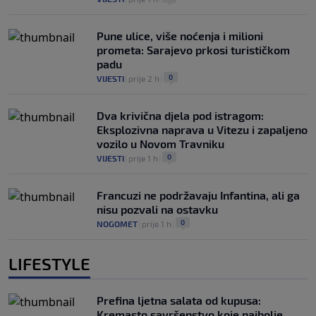
Pune ulice, više noćenja i milioni
prometa: Sarajevo prkosi turističkom
padu
0
VIJESTI
|
prije 2 h
|
Dva krivična djela pod istragom:
Eksplozivna naprava u Vitezu i zapaljeno
vozilo u Novom Travniku
0
VIJESTI
|
prije 1 h
|
Francuzi ne podržavaju Infantina, ali ga
nisu pozvali na ostavku
0
NOGOMET
|
prije 1 h
|
LIFESTYLE
Prefina ljetna salata od kupusa:
Kremasto savršenstvo koje najbolje