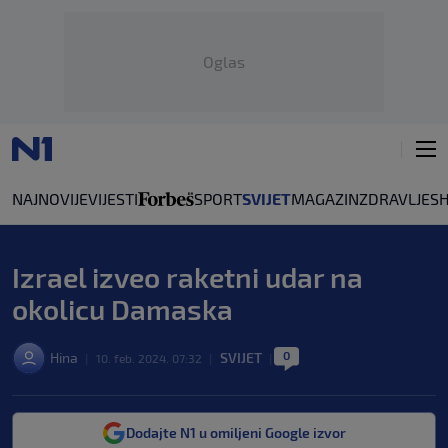
Oglas
NAJNOVIJE
VIJESTI
SPORT
SVIJET
MAGAZIN
ZDRAVLJE
S
Izrael izveo raketni udar na
okolicu Damaska
0
Hina
SVIJET
|
10. feb. 2024. 07:32
|
|
Dodajte N1 u omiljeni Google izvor