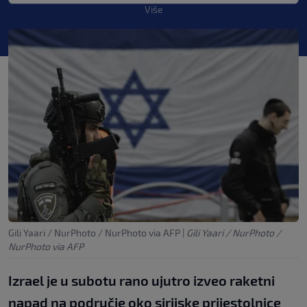
Više
Gili Yaari / NurPhoto / NurPhoto via AFP
|
Gili Yaari / NurPhoto /
NurPhoto via AFP
Izrael je u subotu rano ujutro izveo raketni
napad na područje oko sirijske prijestolnice