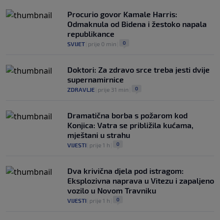
potpisao za Gironu
Procurio govor Kamale Harris:
0
KOŠARKA
|
prije 4 h
|
Odmaknula od Bidena i žestoko napala
republikance
0
SVIJET
|
prije 0 min
|
Doktori: Za zdravo srce treba jesti dvije
supernamirnice
0
ZDRAVLJE
|
prije 31 min
|
Dramatična borba s požarom kod
Konjica: Vatra se približila kućama,
mještani u strahu
0
VIJESTI
|
prije 1 h
|
Dva krivična djela pod istragom:
Eksplozivna naprava u Vitezu i zapaljeno
vozilo u Novom Travniku
0
VIJESTI
|
prije 1 h
|