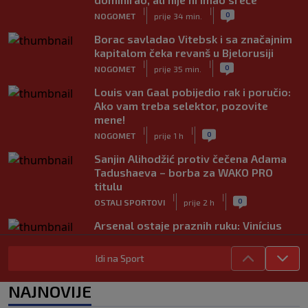
|
|
0
NOGOMET
prije 34 min.
Borac savladao Vitebsk i sa značajnim
kapitalom čeka revanš u Bjelorusiji
|
|
0
NOGOMET
prije 35 min.
Louis van Gaal pobijedio rak i poručio:
Ako vam treba selektor, pozovite
mene!
|
|
0
NOGOMET
prije 1 h
Sanjin Alihodžić protiv čečena Adama
Tadushaeva – borba za WAKO PRO
titulu
|
|
0
OSTALI SPORTOVI
prije 2 h
Arsenal ostaje praznih ruku: Vinícius
Júnior i Real Madrid postigli dogovor
|
|
0
NOGOMET
prije 2 h
Idi na Sport
Slavni klub potresa kriza: Kultni
NAJNOVIJE
stadion u Italiji bit će prazan na
početku sezone, navijači objavili rat