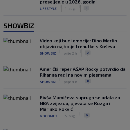
preseljenje u 2026. godini
|
|
0
LIFESTYLE
4. aug.
SHOWBIZ
Video koji budi emocije: Dino Merlin
objavio najbolje trenutke s Koševa
|
|
0
SHOWBIZ
prije 2 h
Američki reper A$AP Rocky potvrdio da
Rihanna radi na novim pjesmama
|
|
0
SHOWBIZ
prije 4 h
Bivša Mamićeva supruga se udala za
NBA zvijezdu, pjevala se Rozga i
Marinko Rokvić
|
|
0
NOGOMET
5. aug.