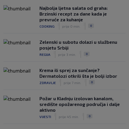
upravi
Najbolja ljetna salata od graha:
|
|
0
NOGOMET
prije 3 h
Brzinski recept za dane kada je
prevruće za kuhanje
Izvinjenje s elementima prijetnje i
|
|
0
COOKING
prije 0 min.
„gomila slabića“ u UEFA-i
|
|
0
NOGOMET
prije 3 h
Zelenski u subotu dolazi u službenu
posjetu Srbiji
|
|
0
REGIJA
prije 3 min.
Krema ili sprej za sunčanje?
Dermatolozi otkrili šta je bolji izbor
|
|
0
ZDRAVLJE
prije 7 min.
Požar u Kladnju izolovan kanalom,
središte opožarenog područja i dalje
aktivno
|
|
0
VIJESTI
prije 45 min.