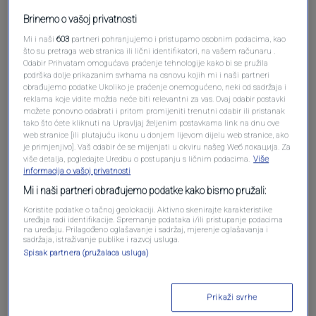
Brinemo o vašoj privatnosti
Mi i naši
603
partneri pohranjujemo i pristupamo osobnim podacima, kao
što su pretraga web stranica ili lični identifikatori, na vašem računaru .
Odabir Prihvatam omogućava praćenje tehnologije kako bi se pružila
podrška dolje prikazanim svrhama na osnovu kojih mi i naši partneri
obrađujemo podatke Ukoliko je praćenje onemogućeno, neki od sadržaja i
reklama koje vidite možda neće biti relevantni za vas. Ovaj odabir postavki
možete ponovno odabrati i pritom promijeniti trenutni odabir ili pristanak
Oglas
tako što ćete kliknuti na Upravljaj željenim postavkama link na dnu ove
web stranice [ili plutajuću ikonu u donjem lijevom dijelu web stranice, ako
je primjenjivo]. Vaš odabir će se mijenjati u okviru našeg Wеб локација. Za
više detalja, pogledajte Uredbu o postupanju s ličnim podacima.
Više
informacija o vašoj privatnosti
Mi i naši partneri obrađujemo podatke kako bismo pružali:
Koristite podatke o tačnoj geolokaciji. Aktivno skenirajte karakteristike
uređaja radi identifikacije. Spremanje podataka i/ili pristupanje podacima
na uređaju. Prilagođeno oglašavanje i sadržaj, mjerenje oglašavanja i
sadržaja, istraživanje publike i razvoj usluga.
Spisak partnera (pružalaca usluga)
Prikaži svrhe
Oglas