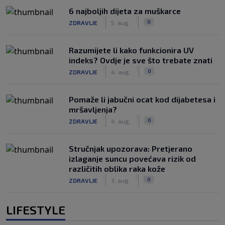
6 najboljih dijeta za muškarce
|
|
0
ZDRAVLJE
5. aug.
Razumijete li kako funkcionira UV
indeks? Ovdje je sve što trebate znati
|
|
0
ZDRAVLJE
4. aug.
Pomaže li jabučni ocat kod dijabetesa i
mršavljenja?
|
|
0
ZDRAVLJE
4. aug.
Stručnjak upozorava: Pretjerano
izlaganje suncu povećava rizik od
različitih oblika raka kože
|
|
0
ZDRAVLJE
3. aug.
LIFESTYLE