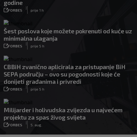
godine
|
FORBES
prije 1 h
Šest poslova koje možete pokrenuti od kuće uz
minimalna ulaganja
|
FORBES
prije 5 h
CBBiH zvanično aplicirala za pristupanje BiH
SEPA području – ovo su pogodnosti koje će
donijeti građanima i privredi
|
FORBES
prije 5 h
Milijarder i holivudska zvijezda u najvećem
projektu za spas živog svijeta
|
FORBES
5. aug.