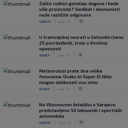
Zašto rudnici gomilaju dugove i kada
više proizvode? Sindikat i ekonomisti
nude različite odgovore
|
|
0
VIJESTI
prije 1 h
U tramvajskoj nesreći u Gelsenkirchenu
25 povrijeđenih, troje u životnoj
opasnosti
|
|
0
SVIJET
prije 1 h
Meteorolozi prate dva velika
fenomena: Ovako bi Super El Niño
mogao oblikovati ovu zimu
|
|
0
SVIJET
prije 1 h
Na Vilsonovom šetalištu u Sarajevu
predstavljeno 50 luksuznih i sportskih
automobila
|
|
0
VIJESTI
prije 1 h