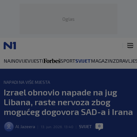
Oglas
NAJNOVIJE
VIJESTI
SPORT
SVIJET
MAGAZIN
ZDRAVLJE
NAPADI NA VIŠE MJESTA
Izrael obnovio napade na jug
Libana, raste nervoza zbog
mogućeg dogovora SAD-a i Irana
0
Al Jazeera
SVIJET
|
13. jun. 2026. 13:40
|
|