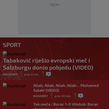
Oglas
SPORT
Tabaković riješio evropski meč i
Salzburgu donio pobjedu (VIDEO)
|
|
0
NOGOMET
prije 0 min.
Allah, Allah, Allah, Allah… Mohamed
Salah! (VIDEO)
|
|
0
NOGOMET
prije 20 min.
Tok meča | Borac 1-0 Vitebsk: Borac
dominirao, ali nije ni imao sreće