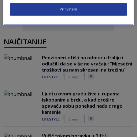
Prihvatam
NAJČITANIJE
Penzioneri otišli na odmor u Italiju i
odlučili da se više ne vraćaju: "Mjesečni
troškovi su nam skresani na trećinu"
|
|
0
LIFESTYLE
5. aug.
Ljudi u ovom gradu žive u rupama
iskopanim u brdu, a kad prošire
spavaću sobu ponekad nađu drago
kamenje
|
|
0
LIFESTYLE
2. aug.
Vučić tokom boravka u BiH: U