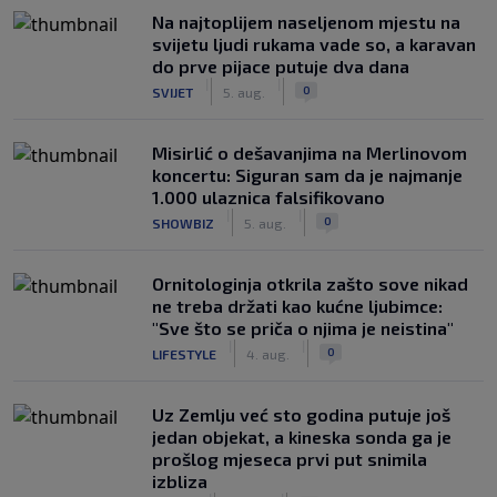
Na najtoplijem naseljenom mjestu na
svijetu ljudi rukama vade so, a karavan
do prve pijace putuje dva dana
|
|
0
SVIJET
5. aug.
Misirlić o dešavanjima na Merlinovom
koncertu: Siguran sam da je najmanje
1.000 ulaznica falsifikovano
|
|
0
SHOWBIZ
5. aug.
Ornitologinja otkrila zašto sove nikad
ne treba držati kao kućne ljubimce:
"Sve što se priča o njima je neistina"
|
|
0
LIFESTYLE
4. aug.
Uz Zemlju već sto godina putuje još
jedan objekat, a kineska sonda ga je
prošlog mjeseca prvi put snimila
izbliza