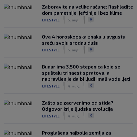
Zaboravite na velike račune: Rashladite
dom pametnije, jeftinije i bez klime
|
|
0
LIFESTYLE
5. aug.
Ova 4 horoskopska znaka u avgustu
sreću svoju srodnu dušu
|
|
0
LIFESTYLE
5. aug.
Bunar imа 3.500 stepenica koje se
spuštaju trinaest spratova, a
napravljen je da bi ljudi imali vode ljeti
|
|
0
LIFESTYLE
4. aug.
Zašto se zacrvenimo od stida?
Odgovor krije ljudska evolucija
|
|
0
LIFESTYLE
4. aug.
Proglašena najbolja zemlja za