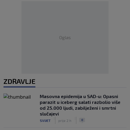
Oglas
ZDRAVLJE
Masovna epidemija u SAD-u: Opasni
parazit u iceberg salati razbolio više
od 25.000 ljudi, zabilježeni i smrtni
slučajevi
|
|
0
SVIJET
prije 2 h