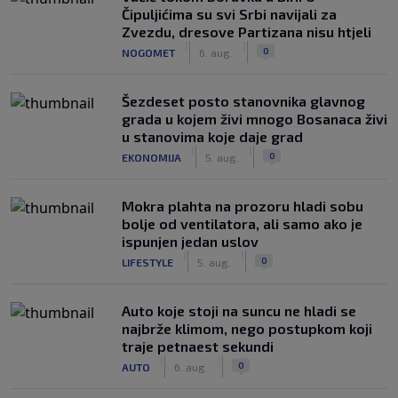
Čipuljićima su svi Srbi navijali za
Zvezdu, dresove Partizana nisu htjeli
|
|
0
NOGOMET
6. aug.
Šezdeset posto stanovnika glavnog
grada u kojem živi mnogo Bosanaca živi
u stanovima koje daje grad
|
|
0
EKONOMIJA
5. aug.
Mokra plahta na prozoru hladi sobu
bolje od ventilatora, ali samo ako je
ispunjen jedan uslov
|
|
0
LIFESTYLE
5. aug.
Auto koje stoji na suncu ne hladi se
najbrže klimom, nego postupkom koji
traje petnaest sekundi
|
|
0
AUTO
6. aug.