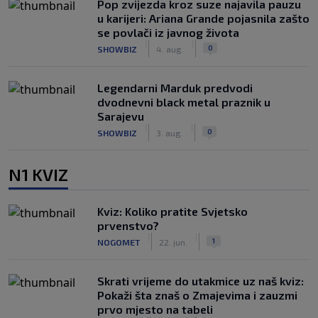
Pop zvijezda kroz suze najavila pauzu
u karijeri: Ariana Grande pojasnila zašto
se povlači iz javnog života
|
|
0
SHOWBIZ
4. aug.
Legendarni Marduk predvodi
dvodnevni black metal praznik u
Sarajevu
|
|
0
SHOWBIZ
3. aug.
N1 KVIZ
Kviz: Koliko pratite Svjetsko
prvenstvo?
|
|
1
NOGOMET
22. jun.
Skrati vrijeme do utakmice uz naš kviz:
Pokaži šta znaš o Zmajevima i zauzmi
prvo mjesto na tabeli