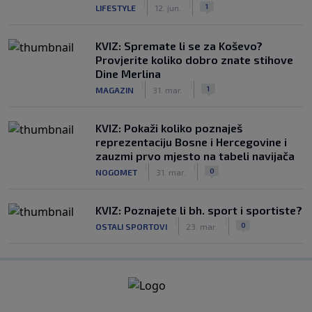
|
|
1
LIFESTYLE
12. jun.
KVIZ: Spremate li se za Koševo?
Provjerite koliko dobro znate stihove
Dine Merlina
|
|
1
MAGAZIN
31. mar.
KVIZ: Pokaži koliko poznaješ
reprezentaciju Bosne i Hercegovine i
zauzmi prvo mjesto na tabeli navijača
|
|
0
NOGOMET
31. mar.
KVIZ: Poznajete li bh. sport i sportiste?
|
|
0
OSTALI SPORTOVI
23. mar.