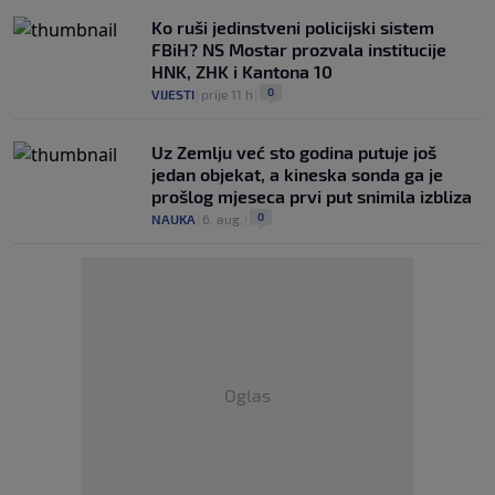
Ko ruši jedinstveni policijski sistem
FBiH? NS Mostar prozvala institucije
HNK, ZHK i Kantona 10
0
VIJESTI
|
prije 11 h
|
Uz Zemlju već sto godina putuje još
jedan objekat, a kineska sonda ga je
prošlog mjeseca prvi put snimila izbliza
0
NAUKA
|
6. aug.
|
Oglas