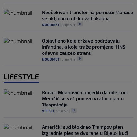
Neočekivan transfer na pomolu: Monaco
se uključio u utrku za Lukakua
0
NOGOMET
|
prije 3 h
|
Objavljeno koje države podržavaju
Infantina, a koje traže promjene: HNS
odavno zauzeo stranu
0
NOGOMET
|
prije 4 h
|
LIFESTYLE
Rudari Milanovića ubijedili da ode kući,
Memčić se već ponovo vratio u jamu
'Raspotočje'
0
VIJESTI
|
prije 5 h
|
Američki sud blokirao Trumpov plan
izgradnje plesne dvorane u Bijeloj kući