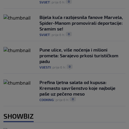
0
SVIJET
|
prije 6 h
|
Bijela kuća razbjesnila fanove Marvela,
Spider-Manom promovirali deportacije:
Sramim se!
0
SVIJET
|
prije 6 h
|
Pune ulice, više noćenja i milioni
prometa: Sarajevo prkosi turističkom
padu
0
VIJESTI
|
prije 6 h
|
Prefina ljetna salata od kupusa:
Kremasto savršenstvo koje najbolje
paše uz pečeno meso
0
COOKING
|
prije 6 h
|
SHOWBIZ