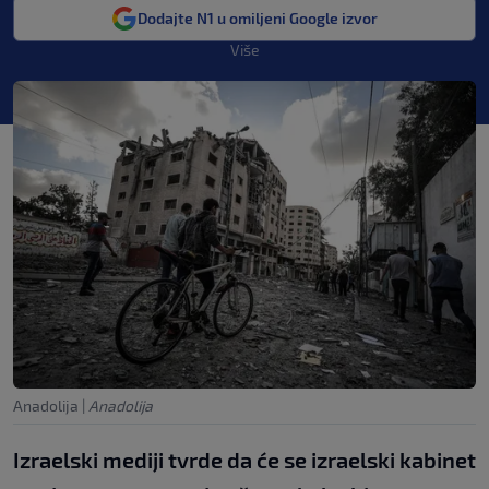
Dodajte N1 u omiljeni Google izvor
Više
Anadolija
|
Anadolija
Izraelski mediji tvrde da će se izraelski kabinet