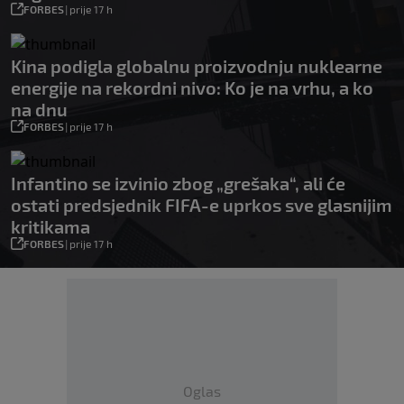
FORBES
|
prije 17 h
Kina podigla globalnu proizvodnju nuklearne
energije na rekordni nivo: Ko je na vrhu, a ko
na dnu
FORBES
|
prije 17 h
Infantino se izvinio zbog „grešaka“, ali će
ostati predsjednik FIFA-e uprkos sve glasnijim
kritikama
FORBES
|
prije 17 h
Oglas