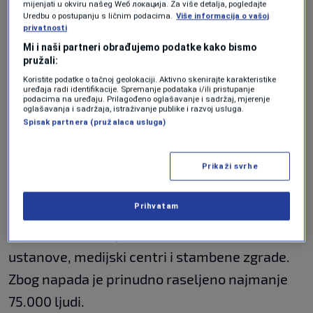
mijenjati u okviru našeg Wеб локација. Za više detalja, pogledajte
vlasti o deložacijama palestinskih porodica iz
Uredbu o postupanju s ličnim podacima.
Više informacija o vašoj
privatnosti
kvarta Sheikh Jarrah.
Mi i naši partneri obrađujemo podatke kako bismo
pružali:
Palestinsko Ministarstvo zdravstva u Gazi
Koristite podatke o tačnoj geolokaciji. Aktivno skenirajte karakteristike
uređaja radi identifikacije. Spremanje podataka i/ili pristupanje
saopćilo je da je u izraelskim napadima od 10.
podacima na uređaju. Prilagođeno oglašavanje i sadržaj, mjerenje
oglašavanja i sadržaja, istraživanje publike i razvoj usluga.
maja do sada život izgubilo najmanje 230
Spisak partnera (pružalaca usluga)
osoba, među kojima je i najmanje 65 djece i 39
žena.
Prikaži svrhe
Prihvatam
U tim napadima je ranjeno najmanje 1.620
osoba, a mete napada bile su zdravstvene
ustanove, medijski centri i stambene zgrade.
Zbog napada je prinudno raseljeno najmanje
75.000 ljudi.