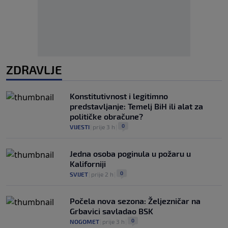
ZDRAVLJE
Konstitutivnost i legitimno
predstavljanje: Temelj BiH ili alat za
političke obračune?
0
VIJESTI
|
prije 3 h
|
Jedna osoba poginula u požaru u
Kaliforniji
0
SVIJET
|
prije 2 h
|
Počela nova sezona: Željezničar na
Grbavici savladao BSK
0
NOGOMET
|
prije 3 h
|