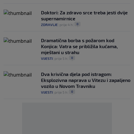
Doktori: Za zdravo srce treba jesti dvije
supernamirnice
0
ZDRAVLJE
|
prije 4 h
|
Dramatična borba s požarom kod
Konjica: Vatra se približila kućama,
mještani u strahu
0
VIJESTI
|
prije 5 h
|
Dva krivična djela pod istragom:
Eksplozivna naprava u Vitezu i zapaljeno
vozilo u Novom Travniku
0
VIJESTI
|
prije 5 h
|