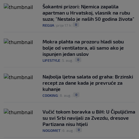
Šokantni prizori: Njemica zapalila
apartman u Hrvatskoj, vlasnik na rubu
suza; "Nestalo je naših 50 godina života"
0
REGIJA
|
prije 17 h
|
Mokra plahta na prozoru hladi sobu
bolje od ventilatora, ali samo ako je
ispunjen jedan uslov
0
LIFESTYLE
|
5. aug.
|
Najbolja ljetna salata od graha: Brzinski
recept za dane kada je prevruće za
kuhanje
0
COOKING
|
6. aug.
|
Vučić tokom boravka u BiH: U Čipuljićima
su svi Srbi navijali za Zvezdu, dresove
Partizana nisu htjeli
0
NOGOMET
|
6. aug.
|