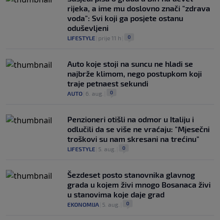
rijeka, a ime mu doslovno znači "zdrava
voda": Svi koji ga posjete ostanu
oduševljeni
0
LIFESTYLE
|
prije 11 h
|
Auto koje stoji na suncu ne hladi se
najbrže klimom, nego postupkom koji
traje petnaest sekundi
0
AUTO
|
6. aug.
|
Penzioneri otišli na odmor u Italiju i
odlučili da se više ne vraćaju: "Mjesečni
troškovi su nam skresani na trećinu"
0
LIFESTYLE
|
5. aug.
|
Šezdeset posto stanovnika glavnog
grada u kojem živi mnogo Bosanaca živi
u stanovima koje daje grad
0
EKONOMIJA
|
5. aug.
|