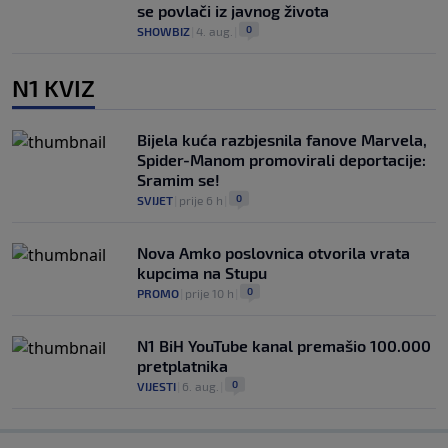
se povlači iz javnog života
0
SHOWBIZ
|
4. aug.
|
N1 KVIZ
Bijela kuća razbjesnila fanove Marvela,
Spider-Manom promovirali deportacije:
Sramim se!
0
SVIJET
|
prije 6 h
|
Nova Amko poslovnica otvorila vrata
kupcima na Stupu
0
PROMO
|
prije 10 h
|
N1 BiH YouTube kanal premašio 100.000
pretplatnika
0
VIJESTI
|
6. aug.
|