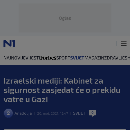
Oglas
NAJNOVIJE
VIJESTI
SPORT
SVIJET
MAGAZIN
ZDRAVLJE
S
Izraelski mediji: Kabinet za
sigurnost zasjedat će o prekidu
vatre u Gazi
0
Anadolija
SVIJET
|
20. maj. 2021. 15:47
|
|