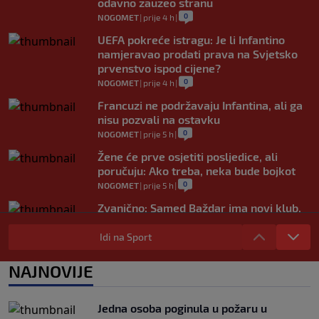
odavno zauzeo stranu
0
NOGOMET
|
prije 4 h
|
UEFA pokreće istragu: Je li Infantino
namjeravao prodati prava na Svjetsko
prvenstvo ispod cijene?
0
NOGOMET
|
prije 4 h
|
Francuzi ne podržavaju Infantina, ali ga
nisu pozvali na ostavku
0
NOGOMET
|
prije 5 h
|
Žene će prve osjetiti posljedice, ali
poručuju: Ako treba, neka bude bojkot
0
NOGOMET
|
prije 5 h
|
Zvanično: Samed Baždar ima novi klub,
zadužio broj sa velikom "težinom"
Idi na Sport
0
NOGOMET
|
prije 7 h
|
Prije nekoliko godina zaludjela je
NAJNOVIJE
internet, a onda nestala iz javnosti: Svi
se pitaju gdje je i šta radi (VIDEO)
0
OSTALI SPORTOVI
|
prije 8 h
|
Jedna osoba poginula u požaru u