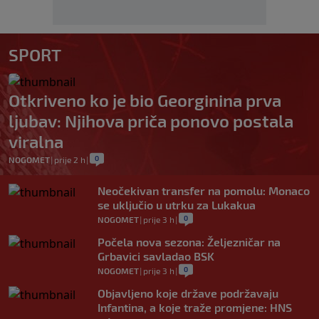
SPORT
Otkriveno ko je bio Georginina prva
ljubav: Njihova priča ponovo postala
viralna
0
NOGOMET
|
prije 2 h
|
Neočekivan transfer na pomolu: Monaco
se uključio u utrku za Lukakua
0
NOGOMET
|
prije 3 h
|
Počela nova sezona: Željezničar na
Grbavici savladao BSK
0
NOGOMET
|
prije 3 h
|
Objavljeno koje države podržavaju
Infantina, a koje traže promjene: HNS