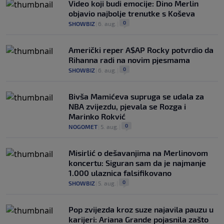
Video koji budi emocije: Dino Merlin
objavio najbolje trenutke s Koševa
0
SHOWBIZ
|
6. aug.
|
Američki reper A$AP Rocky potvrdio da
Rihanna radi na novim pjesmama
0
SHOWBIZ
|
6. aug.
|
Bivša Mamićeva supruga se udala za
NBA zvijezdu, pjevala se Rozga i
Marinko Rokvić
0
NOGOMET
|
5. aug.
|
Misirlić o dešavanjima na Merlinovom
koncertu: Siguran sam da je najmanje
1.000 ulaznica falsifikovano
0
SHOWBIZ
|
5. aug.
|
Pop zvijezda kroz suze najavila pauzu u
karijeri: Ariana Grande pojasnila zašto