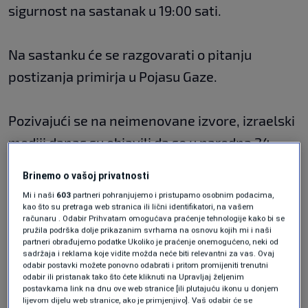
sigurnost na sastanak u 19:00 sati.
Na sastanku će se razgovarati o pitanju
postizanja primirja u Pojasu Gaze.
Pozivajući se na neimenovane izvore, izraelski
mediji danas su objavili da se u naredna 24
sata očekuje značajan napredak u
Brinemo o vašoj privatnosti
pregovorima za uspostavu primirja u Gazi.
Mi i naši
603
partneri pohranjujemo i pristupamo osobnim podacima,
kao što su pretraga web stranica ili lični identifikatori, na vašem
računaru . Odabir Prihvatam omogućava praćenje tehnologije kako bi se
Tenzije na Bliskom istoku izbile su tokom
pružila podrška dolje prikazanim svrhama na osnovu kojih mi i naši
partneri obrađujemo podatke Ukoliko je praćenje onemogućeno, neki od
ramazana nakon što su izraelske snage izvele
sadržaja i reklama koje vidite možda neće biti relevantni za vas. Ovaj
odabir postavki možete ponovno odabrati i pritom promijeniti trenutni
napade na vjernike u Al-Aksi. Dodatnu
odabir ili pristanak tako što ćete kliknuti na Upravljaj željenim
postavkama link na dnu ove web stranice [ili plutajuću ikonu u donjem
eskalaciju tenzija izazvala je i odluka izraelskih
lijevom dijelu web stranice, ako je primjenjivo]. Vaš odabir će se