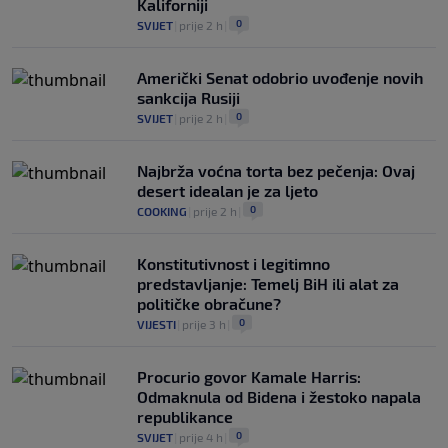
Kaliforniji
0
SVIJET
|
prije 2 h
|
Američki Senat odobrio uvođenje novih
sankcija Rusiji
0
SVIJET
|
prije 2 h
|
Najbrža voćna torta bez pečenja: Ovaj
desert idealan je za ljeto
0
COOKING
|
prije 2 h
|
Konstitutivnost i legitimno
predstavljanje: Temelj BiH ili alat za
političke obračune?
0
VIJESTI
|
prije 3 h
|
Procurio govor Kamale Harris:
Odmaknula od Bidena i žestoko napala
republikance
0
SVIJET
|
prije 4 h
|