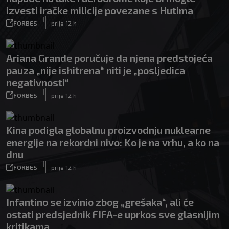
izvesti iračke milicije povezane s Hutima
|
FORBES
prije 12 h
Ariana Grande poručuje da njena predstojeća
pauza „nije ishitrena“ niti je „posljedica
negativnosti“
|
FORBES
prije 12 h
Kina podigla globalnu proizvodnju nuklearne
energije na rekordni nivo: Ko je na vrhu, a ko na
dnu
|
FORBES
prije 12 h
Infantino se izvinio zbog „grešaka“, ali će
ostati predsjednik FIFA-e uprkos sve glasnijim
kritikama