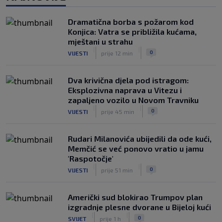
Utakmica Barcelone otkazana zbog
migrantske krize
Dramatična borba s požarom kod
|
|
0
NOGOMET
prije 4 h
Konjica: Vatra se približila kućama,
mještani u strahu
|
|
0
VIJESTI
prije 12 min
Dva krivična djela pod istragom:
Eksplozivna naprava u Vitezu i
zapaljeno vozilo u Novom Travniku
|
|
0
VIJESTI
prije 45 min
Rudari Milanovića ubijedili da ode kući,
Memčić se već ponovo vratio u jamu
'Raspotočje'
|
|
0
VIJESTI
prije 51 min
Američki sud blokirao Trumpov plan
izgradnje plesne dvorane u Bijeloj kući
|
|
0
SVIJET
prije 1 h