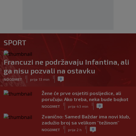
SPORT
Francuzi ne podržavaju Infantina, ali
ga nisu pozvali na ostavku
|
|
0
NOGOMET
prije 13 min
Žene će prve osjetiti posljedice, ali
poručuju: Ako treba, neka bude bojkot
|
|
0
NOGOMET
prije 43 min
Zvanično: Samed Baždar ima novi klub,
zadužio broj sa velikom "težinom"
|
|
0
NOGOMET
prije 2 h