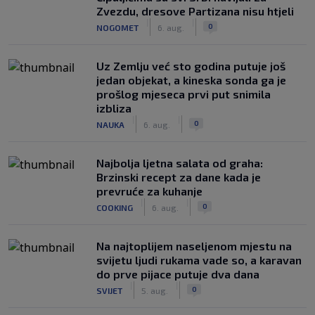
Zvezdu, dresove Partizana nisu htjeli
|
|
0
NOGOMET
6. aug.
Uz Zemlju već sto godina putuje još
jedan objekat, a kineska sonda ga je
prošlog mjeseca prvi put snimila
izbliza
|
|
0
NAUKA
6. aug.
Najbolja ljetna salata od graha:
Brzinski recept za dane kada je
prevruće za kuhanje
|
|
0
COOKING
6. aug.
Na najtoplijem naseljenom mjestu na
svijetu ljudi rukama vade so, a karavan
do prve pijace putuje dva dana
|
|
0
SVIJET
5. aug.