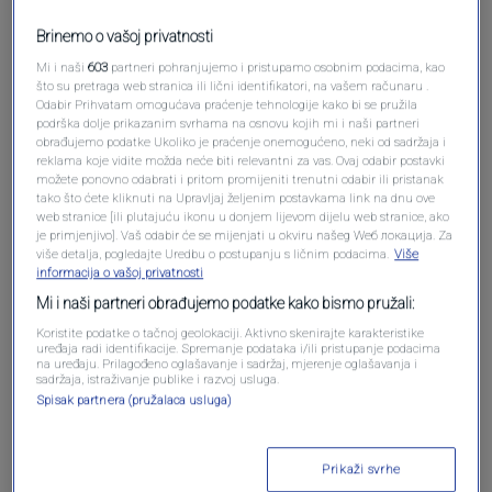
Brinemo o vašoj privatnosti
Mi i naši
603
partneri pohranjujemo i pristupamo osobnim podacima, kao
što su pretraga web stranica ili lični identifikatori, na vašem računaru .
Odabir Prihvatam omogućava praćenje tehnologije kako bi se pružila
Oglas
podrška dolje prikazanim svrhama na osnovu kojih mi i naši partneri
obrađujemo podatke Ukoliko je praćenje onemogućeno, neki od sadržaja i
reklama koje vidite možda neće biti relevantni za vas. Ovaj odabir postavki
možete ponovno odabrati i pritom promijeniti trenutni odabir ili pristanak
tako što ćete kliknuti na Upravljaj željenim postavkama link na dnu ove
web stranice [ili plutajuću ikonu u donjem lijevom dijelu web stranice, ako
je primjenjivo]. Vaš odabir će se mijenjati u okviru našeg Wеб локација. Za
više detalja, pogledajte Uredbu o postupanju s ličnim podacima.
Više
informacija o vašoj privatnosti
Mi i naši partneri obrađujemo podatke kako bismo pružali:
Koristite podatke o tačnoj geolokaciji. Aktivno skenirajte karakteristike
uređaja radi identifikacije. Spremanje podataka i/ili pristupanje podacima
na uređaju. Prilagođeno oglašavanje i sadržaj, mjerenje oglašavanja i
sadržaja, istraživanje publike i razvoj usluga.
Oglas
Spisak partnera (pružalaca usluga)
Prikaži svrhe