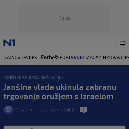
Oglas
NAJNOVIJE
VIJESTI
SPORT
SVIJET
MAGAZIN
ZDRAVLJE
PONIŠTENA ODLUKA BIVŠE VLADE
Janšina vlada ukinula zabranu
trgovanja oružjem s Izraelom
0
FENA
SVIJET
|
11. jun. 2026. 21:34
|
|