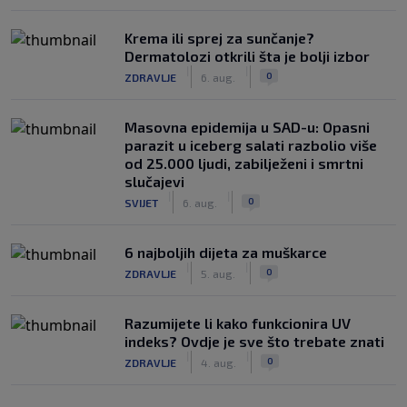
Krema ili sprej za sunčanje?
Dermatolozi otkrili šta je bolji izbor
|
|
0
ZDRAVLJE
6. aug.
Masovna epidemija u SAD-u: Opasni
parazit u iceberg salati razbolio više
od 25.000 ljudi, zabilježeni i smrtni
slučajevi
|
|
0
SVIJET
6. aug.
6 najboljih dijeta za muškarce
|
|
0
ZDRAVLJE
5. aug.
Razumijete li kako funkcionira UV
indeks? Ovdje je sve što trebate znati
|
|
0
ZDRAVLJE
4. aug.