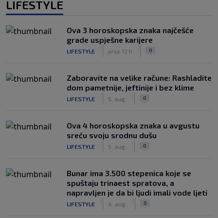
LIFESTYLE
Ova 3 horoskopska znaka najčešće
grade uspješne karijere
|
|
0
LIFESTYLE
prije 12 h
Zaboravite na velike račune: Rashladite
dom pametnije, jeftinije i bez klime
|
|
0
LIFESTYLE
5. aug.
Ova 4 horoskopska znaka u avgustu
sreću svoju srodnu dušu
|
|
0
LIFESTYLE
5. aug.
Bunar imа 3.500 stepenica koje se
spuštaju trinaest spratova, a
napravljen je da bi ljudi imali vode ljeti
|
|
0
LIFESTYLE
4. aug.