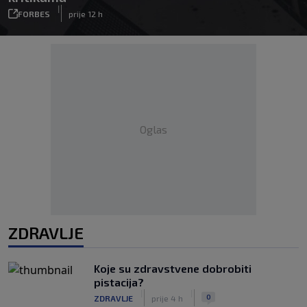
|
FORBES
prije 12 h
Oglas
ZDRAVLJE
Koje su zdravstvene dobrobiti
pistacija?
|
|
0
ZDRAVLJE
prije 4 h