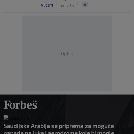
|
|
0
VIJESTI
prije 1 h
Oglas
Saudijska Arabija se priprema za moguće
napade na luke i aerodrome koje bi mogle