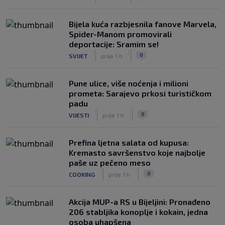
Bijela kuća razbjesnila fanove Marvela,
Spider-Manom promovirali
deportacije: Sramim se!
|
|
0
SVIJET
prije 1 h
Pune ulice, više noćenja i milioni
prometa: Sarajevo prkosi turističkom
padu
|
|
0
VIJESTI
prije 1 h
Prefina ljetna salata od kupusa:
Kremasto savršenstvo koje najbolje
paše uz pečeno meso
|
|
0
COOKING
prije 1 h
Akcija MUP-a RS u Bijeljini: Pronađeno
206 stabljika konoplje i kokain, jedna
osoba uhapšena