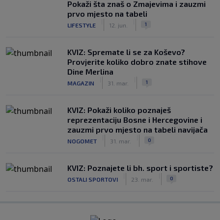
Pokaži šta znaš o Zmajevima i zauzmi
prvo mjesto na tabeli
|
|
1
LIFESTYLE
12. jun.
KVIZ: Spremate li se za Koševo?
Provjerite koliko dobro znate stihove
Dine Merlina
|
|
1
MAGAZIN
31. mar.
KVIZ: Pokaži koliko poznaješ
reprezentaciju Bosne i Hercegovine i
zauzmi prvo mjesto na tabeli navijača
|
|
0
NOGOMET
31. mar.
KVIZ: Poznajete li bh. sport i sportiste?
|
|
0
OSTALI SPORTOVI
23. mar.