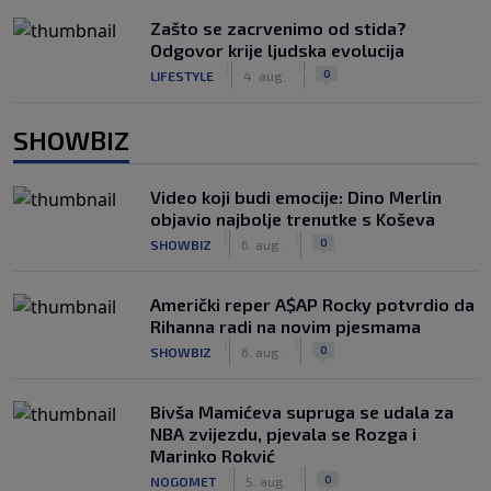
Zašto se zacrvenimo od stida?
Odgovor krije ljudska evolucija
|
|
0
LIFESTYLE
4. aug.
SHOWBIZ
Video koji budi emocije: Dino Merlin
objavio najbolje trenutke s Koševa
|
|
0
SHOWBIZ
6. aug.
Američki reper A$AP Rocky potvrdio da
Rihanna radi na novim pjesmama
|
|
0
SHOWBIZ
6. aug.
Bivša Mamićeva supruga se udala za
NBA zvijezdu, pjevala se Rozga i
Marinko Rokvić
|
|
0
NOGOMET
5. aug.