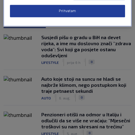
Prihvatam
NAJČITANIJE
Susjedi pišu o gradu u BiH na devet
rijeka, a ime mu doslovno znači "zdrava
voda": Svi koji ga posjete ostanu
oduševljeni
|
|
0
LIFESTYLE
prije 6 h
Auto koje stoji na suncu ne hladi se
najbrže klimom, nego postupkom koji
traje petnaest sekundi
|
|
0
AUTO
6. aug.
Penzioneri otišli na odmor u Italiju i
odlučili da se više ne vraćaju: "Mjesečni
troškovi su nam skresani na trećinu"
|
|
0
LIFESTYLE
5. aug.