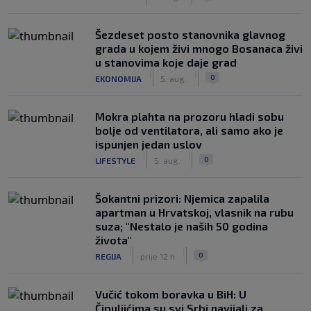
Šezdeset posto stanovnika glavnog
grada u kojem živi mnogo Bosanaca živi
u stanovima koje daje grad
|
|
0
EKONOMIJA
5. aug.
Mokra plahta na prozoru hladi sobu
bolje od ventilatora, ali samo ako je
ispunjen jedan uslov
|
|
0
LIFESTYLE
5. aug.
Šokantni prizori: Njemica zapalila
apartman u Hrvatskoj, vlasnik na rubu
suza; "Nestalo je naših 50 godina
života"
|
|
0
REGIJA
prije 12 h
Vučić tokom boravka u BiH: U
Čipuljićima su svi Srbi navijali za