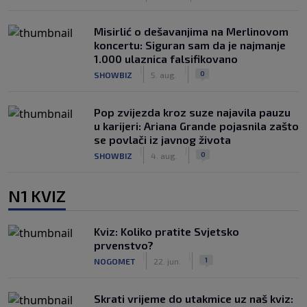
Misirlić o dešavanjima na Merlinovom
koncertu: Siguran sam da je najmanje
1.000 ulaznica falsifikovano
|
|
0
SHOWBIZ
5. aug.
Pop zvijezda kroz suze najavila pauzu
u karijeri: Ariana Grande pojasnila zašto
se povlači iz javnog života
|
|
0
SHOWBIZ
4. aug.
N1 KVIZ
Kviz: Koliko pratite Svjetsko
prvenstvo?
|
|
1
NOGOMET
22. jun.
Skrati vrijeme do utakmice uz naš kviz: