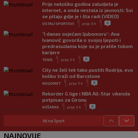
Prije nekoliko godina zaludjela je
internet, a onda nestala iz javnosti: Svi
se pitaju gdje je i šta radi (VIDEO)
|
|
0
OSTALI SPORTOVI
prije 3 h
"I danas osjećam ljubomoru": Ana
Ivanović govorila o svojoj ljepoti i
predrasudama koje su je pratile tokom
karijere
|
|
0
TENIS
prije 3 h
City ne želi tek tako pustiti Rodrija, evo
koliko traži od Barcelone
|
|
0
NOGOMET
prije 3 h
Rekorder G lige i NBA All-Star vikenda
potpisao za Gironu
|
|
0
KOŠARKA
prije 3 h
Ivan Toney optužen za napad u noćnom
Idi na Sport
klubu u Londonu
|
|
0
NOGOMET
prije 3 h
NAJNOVIJE