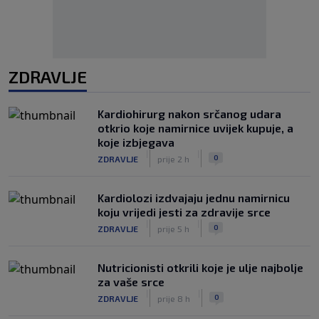
ZDRAVLJE
Kardiohirurg nakon srčanog udara
otkrio koje namirnice uvijek kupuje, a
koje izbjegava
|
|
0
ZDRAVLJE
prije 2 h
Kardiolozi izdvajaju jednu namirnicu
koju vrijedi jesti za zdravije srce
|
|
0
ZDRAVLJE
prije 5 h
Nutricionisti otkrili koje je ulje najbolje
za vaše srce
|
|
0
ZDRAVLJE
prije 8 h