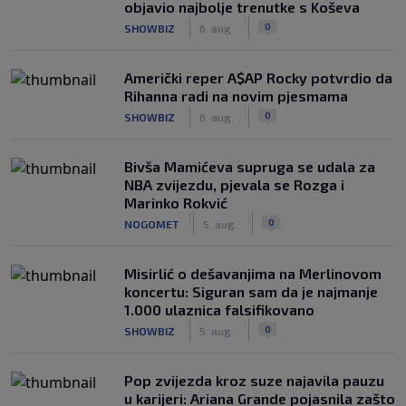
objavio najbolje trenutke s Koševa
|
|
0
SHOWBIZ
6. aug.
Američki reper A$AP Rocky potvrdio da
Rihanna radi na novim pjesmama
|
|
0
SHOWBIZ
6. aug.
Bivša Mamićeva supruga se udala za
NBA zvijezdu, pjevala se Rozga i
Marinko Rokvić
|
|
0
NOGOMET
5. aug.
Misirlić o dešavanjima na Merlinovom
koncertu: Siguran sam da je najmanje
1.000 ulaznica falsifikovano
|
|
0
SHOWBIZ
5. aug.
Pop zvijezda kroz suze najavila pauzu
u karijeri: Ariana Grande pojasnila zašto