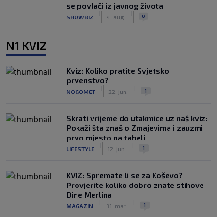
se povlači iz javnog života
|
|
0
SHOWBIZ
4. aug.
N1 KVIZ
Kviz: Koliko pratite Svjetsko
prvenstvo?
|
|
1
NOGOMET
22. jun.
Skrati vrijeme do utakmice uz naš kviz:
Pokaži šta znaš o Zmajevima i zauzmi
prvo mjesto na tabeli
|
|
1
LIFESTYLE
12. jun.
KVIZ: Spremate li se za Koševo?
Provjerite koliko dobro znate stihove
Dine Merlina
|
|
1
MAGAZIN
31. mar.