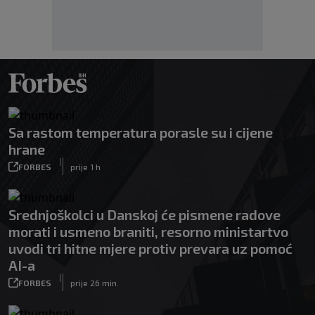
Sa rastom temperatura porasle su i cijene
hrane
|
FORBES
prije 1 h
Srednjoškolci u Danskoj će pismene radove
morati i usmeno braniti, resorno ministartvo
uvodi tri hitne mjere protiv prevara uz pomoć
AI-a
|
FORBES
prije 26 min.