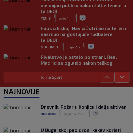
nasmijao publiku nakon žalbe tenisera
(VIDEO)
|
|
0
TENIS
prije 1 h
Haos u Irskoj: Navijač utrčao na teren i
nasrnuo na gostujuće fudbalere
(VIDEO)
|
|
0
NOGOMET
prije 2 h
Rivalstvo je ostalo po strani: Real
Madrid se oglasio nakon teškog
gubitka Lionela Messija
|
|
0
NOGOMET
prije 2 h
Idi na Sport
WNBA igračice odgovorile Kanteru
NAJNOVIJE
nakon provokacije: "Nećemo biti
politički pijuni"
|
|
0
KOŠARKA
prije 2 h
Dnevnik: Požar u Konjicu i dalje aktivan
|
|
0
DNEVNIK
prije 24 min.
Infantino nekada poručivao: "Novac
FIFA-e je vaš novac", danas se suočava
s najvećom krizom
U Bugarskoj pao dron "kakav koristi
|
|
0