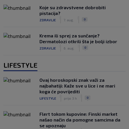
Koje su zdravstvene dobrobiti
pistacija?
|
|
0
ZDRAVLJE
7. aug.
Krema ili sprej za sunčanje?
Dermatolozi otkrili šta je bolji izbor
|
|
0
ZDRAVLJE
6. aug.
LIFESTYLE
Ovaj horoskopski znak važi za
najbahatiji: Kaže sve u lice i ne mari
koga će povrijediti
|
|
0
LIFESTYLE
prije 3 h
Flert tokom kupovine: Finski market
našao način da pomogne samcima da
se upoznaju