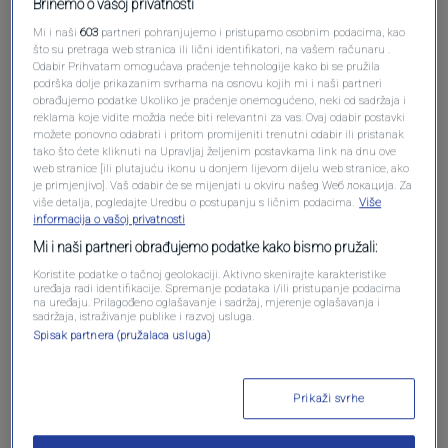
Brinemo o vašoj privatnosti
Mi i naši
603
partneri pohranjujemo i pristupamo osobnim podacima, kao
što su pretraga web stranica ili lični identifikatori, na vašem računaru .
Odabir Prihvatam omogućava praćenje tehnologije kako bi se pružila
Oglas
podrška dolje prikazanim svrhama na osnovu kojih mi i naši partneri
obrađujemo podatke Ukoliko je praćenje onemogućeno, neki od sadržaja i
reklama koje vidite možda neće biti relevantni za vas. Ovaj odabir postavki
možete ponovno odabrati i pritom promijeniti trenutni odabir ili pristanak
tako što ćete kliknuti na Upravljaj željenim postavkama link na dnu ove
web stranice [ili plutajuću ikonu u donjem lijevom dijelu web stranice, ako
je primjenjivo]. Vaš odabir će se mijenjati u okviru našeg Wеб локација. Za
više detalja, pogledajte Uredbu o postupanju s ličnim podacima.
Više
informacija o vašoj privatnosti
Mi i naši partneri obrađujemo podatke kako bismo pružali:
Koristite podatke o tačnoj geolokaciji. Aktivno skenirajte karakteristike
uređaja radi identifikacije. Spremanje podataka i/ili pristupanje podacima
na uređaju. Prilagođeno oglašavanje i sadržaj, mjerenje oglašavanja i
sadržaja, istraživanje publike i razvoj usluga.
Oglas
Spisak partnera (pružalaca usluga)
Prikaži svrhe