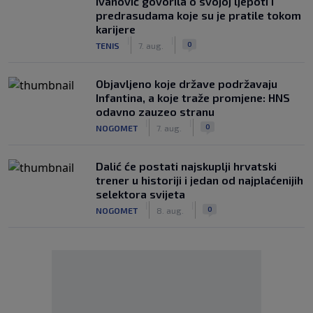
Ivanović govorila o svojoj ljepoti i
predrasudama koje su je pratile tokom
karijere
|
|
0
TENIS
7. aug.
Objavljeno koje države podržavaju
Infantina, a koje traže promjene: HNS
odavno zauzeo stranu
|
|
0
NOGOMET
7. aug.
Dalić će postati najskuplji hrvatski
trener u historiji i jedan od najplaćenijih
selektora svijeta
|
|
0
NOGOMET
8. aug.