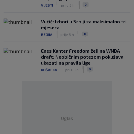
|
|
0
VIJESTI
prije 3 h
Vučić: Izbori u Srbiji za maksimalno tri
mjeseca
|
|
0
REGIJA
prije 3 h
Enes Kanter Freedom želi na WNBA
draft: Neobičnim potezom pokušava
ukazati na pravila lige
|
|
0
KOŠARKA
prije 3 h
Oglas