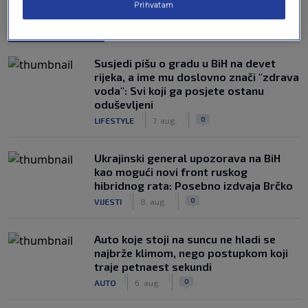
Prihvatam
NAJČITANIJE
Susjedi pišu o gradu u BiH na devet
rijeka, a ime mu doslovno znači "zdrava
voda": Svi koji ga posjete ostanu
oduševljeni
|
|
0
LIFESTYLE
7. aug.
Ukrajinski general upozorava na BiH
kao mogući novi front ruskog
hibridnog rata: Posebno izdvaja Brčko
|
|
0
VIJESTI
8. aug.
Auto koje stoji na suncu ne hladi se
najbrže klimom, nego postupkom koji
traje petnaest sekundi
|
|
0
AUTO
6. aug.