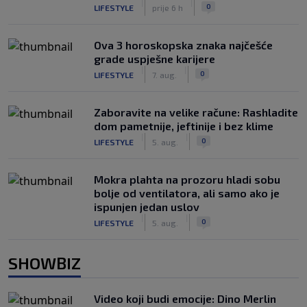
|
|
0
LIFESTYLE
prije 6 h
Ova 3 horoskopska znaka najčešće
grade uspješne karijere
|
|
0
LIFESTYLE
7. aug.
Zaboravite na velike račune: Rashladite
dom pametnije, jeftinije i bez klime
|
|
0
LIFESTYLE
5. aug.
Mokra plahta na prozoru hladi sobu
bolje od ventilatora, ali samo ako je
ispunjen jedan uslov
|
|
0
LIFESTYLE
5. aug.
SHOWBIZ
Video koji budi emocije: Dino Merlin