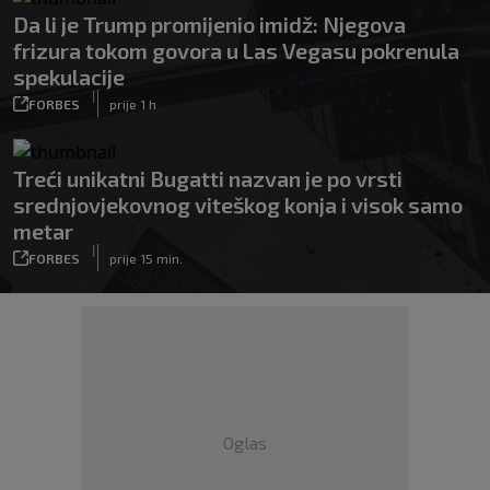
Da li je Trump promijenio imidž: Njegova
frizura tokom govora u Las Vegasu pokrenula
spekulacije
|
FORBES
prije 1 h
Treći unikatni Bugatti nazvan je po vrsti
srednjovjekovnog viteškog konja i visok samo
metar
|
FORBES
prije 15 min.
Oglas