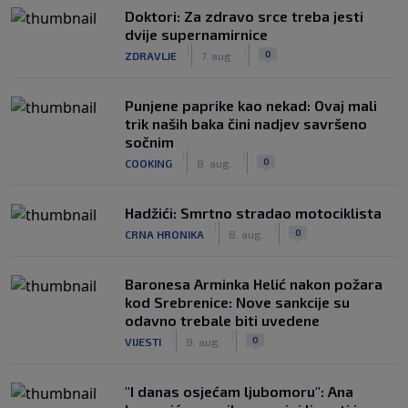
Doktori: Za zdravo srce treba jesti
dvije supernamirnice
|
|
0
ZDRAVLJE
7. aug.
Punjene paprike kao nekad: Ovaj mali
trik naših baka čini nadjev savršeno
sočnim
|
|
0
COOKING
8. aug.
Hadžići: Smrtno stradao motociklista
|
|
0
CRNA HRONIKA
8. aug.
Baronesa Arminka Helić nakon požara
kod Srebrenice: Nove sankcije su
odavno trebale biti uvedene
|
|
0
VIJESTI
8. aug.
"I danas osjećam ljubomoru": Ana