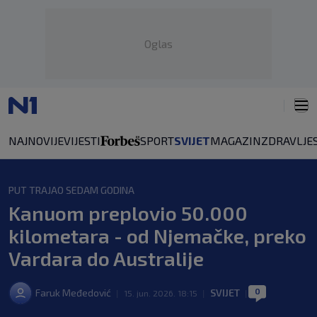
Oglas
NAJNOVIJE
VIJESTI
SPORT
SVIJET
MAGAZIN
ZDRAVLJE
PUT TRAJAO SEDAM GODINA
Kanuom preplovio 50.000
kilometara - od Njemačke, preko
Vardara do Australije
0
Faruk Međedović
SVIJET
|
15. jun. 2026. 18:15
|
|