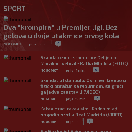
SPORT
Dva "krompira" u Premijer ligi: Bez
golova u dvije utakmice prvog kola
|
|
0
NOGOMET
prije 9 min.
Skandalozno i sramotno: Delije na
Marakani veličale Ratka Mladića (FOTO)
|
|
0
NOGOMET
prije 11 min.
Skandal u Istanbulu: Osimhen krenuo u
fizički obračun sa Mourinom, saigrači
ga jedva zaustavili (VIDEO)
|
|
0
NOGOMET
prije 25 min.
Kakav otac, takav sin: I Kodro mlađi
pogodio protiv Real Madrida (VIDEO)
|
|
0
NOGOMET
prije 1 h
Sudija dosjetljivim komentarom