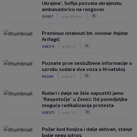
NOGOMET
prije 3 h
Ukrajina", Sofija pozvala ukrajinsku
ambasadoricu na razgovor
|
|
0
SVIJET
prije 59 min.
Preminuo istaknuti bh. novinar Hajdar
Arifagić
|
|
0
VIJESTI
prije 1 h
Poznate prve neslužbene informacije o
uzroku sudara dva voza u Hrvatskoj
|
|
0
REGIJA
prije 2 h
Rudari i dalje ne žele napustiti jamu
"Raspotočje" u Zenici: Od ponedjeljka
moguća radikalizacija protesta
|
|
0
VIJESTI
prije 3 h
Požar kod Konjica i dalje aktivan, stanje
bolje nego jutros