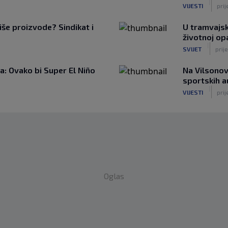
|
VIJESTI
prij
iše proizvode? Sindikat i
U tramvajsk
životnoj op
|
SVIJET
prije
: Ovako bi Super El Niño
Na Vilsonov
sportskih 
|
VIJESTI
prij
Oglas