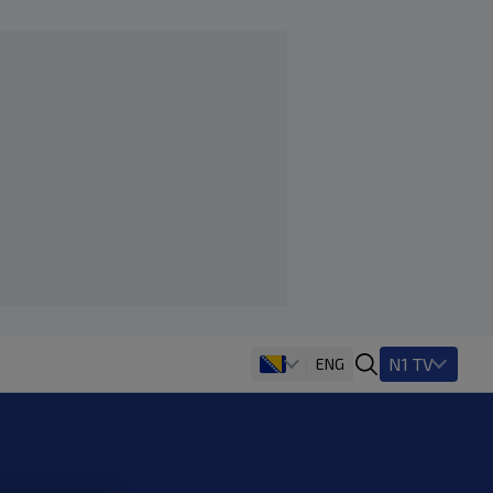
N1 TV
ENG