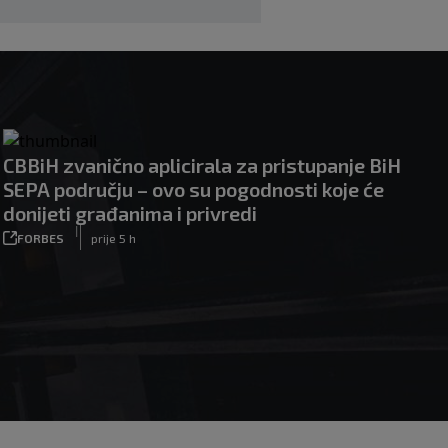
CBBiH zvanično aplicirala za pristupanje BiH
SEPA području – ovo su pogodnosti koje će
donijeti građanima i privredi
|
FORBES
prije 5 h