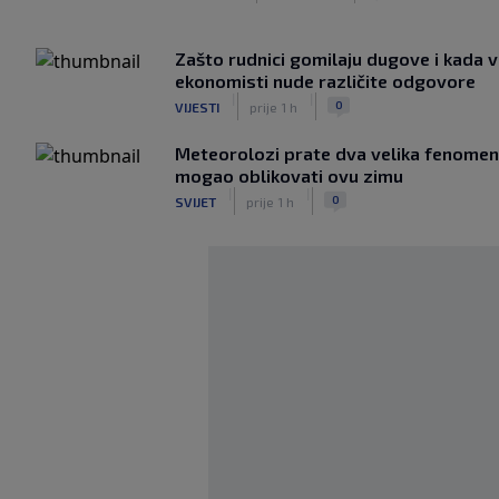
Zašto rudnici gomilaju dugove i kada v
ekonomisti nude različite odgovore
|
|
0
VIJESTI
prije 1 h
Meteorolozi prate dva velika fenomena
mogao oblikovati ovu zimu
|
|
0
SVIJET
prije 1 h