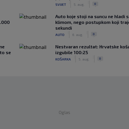
|
|
0
SVIJET
5. aug.
Auto koje stoji na suncu ne hladi 
1.000
klimom, nego postupkom koji traj
sekundi
|
|
0
AUTO
6. aug.
 ne
Nestvaran rezultat: Hrvatske koš
što se
izgubile 100:25
|
|
0
KOŠARKA
5. aug.
Oglas