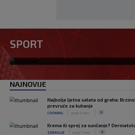
Tabaković riješio evropski m
SPORT
pobjedu (VIDEO)
|
|
0
NOGOMET
prije 0 min.
NAJNOVIJE
Najbolja ljetna salata od graha: Brzins
prevruće za kuhanje
|
|
0
COOKING
prije 0 min.
Krema ili sprej za sunčanje? Dermatolozi
|
|
0
ZDRAVLJE
prije 7 min.