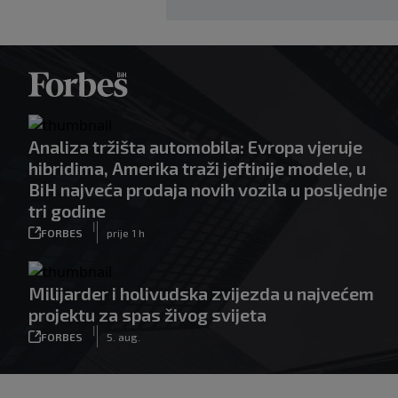
Analiza tržišta automobila: Evropa vjeruje
hibridima, Amerika traži jeftinije modele, u
BiH najveća prodaja novih vozila u posljednje
tri godine
|
FORBES
prije 1 h
Milijarder i holivudska zvijezda u najvećem
projektu za spas živog svijeta
|
FORBES
5. aug.