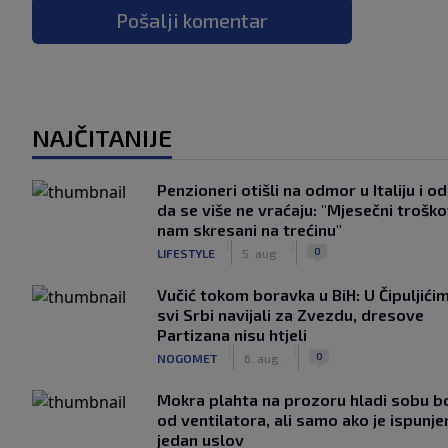
Pošalji komentar
NAJČITANIJE
Penzioneri otišli na odmor u Italiju i odl
da se više ne vraćaju: "Mjesečni troško
nam skresani na trećinu"
|
|
0
LIFESTYLE
5. aug.
Vučić tokom boravka u BiH: U Čipuljići
svi Srbi navijali za Zvezdu, dresove
Partizana nisu htjeli
|
|
0
NOGOMET
6. aug.
Mokra plahta na prozoru hladi sobu bo
od ventilatora, ali samo ako je ispunje
jedan uslov