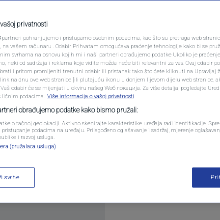
 blokirati američku
PODCAST
N1 SPECIJAL
vašoj privatnosti
3
partneri pohranjujemo i pristupamo osobnim podacima, kao što su pretraga web stranica 
FENOMENI
ri, na vašem računaru . Odabir Prihvatam omogućava praćenje tehnologije kako bi se pruž
tara
anim svrhama na osnovu kojih mi i naši partneri obrađujemo podatke Ukoliko je praćenj
 neki od sadržaja i reklama koje vidite možda neće biti relevantni za vas. Ovaj odabir p
NEISTRAŽENO
ati i pritom promijeniti trenutni odabir ili pristanak tako što ćete kliknuti na Upravljaj 
ink na dnu ove web stranice [ili plutajuću ikonu u donjem lijevom dijelu web stranice, a
VIRALNO
. Vaš odabir će se mijenjati u okviru našeg Wеб локација. Za više detalja, pogledajte Ure
s ličnim podacima.
Više informacija o vašoj privatnosti
FOTO
partneri obrađujemo podatke kako bismo pružali:
atke o tačnoj geolokaciji. Aktivno skenirajte karakteristike uređaja radi identifikacije. Sp
PROMO
li pristupanje podacima na uređaju. Prilagođeno oglašavanje i sadržaj, mjerenje oglašavanj
članice Ujedinjenih nacija da podrže rezoluciju ko
publike i razvoj usluga.
era (pružalaca usluga)
rmuškog moreuza, ali diplomate su za Reuters rekl
VIDEO
iše
ži svrhe
Pr