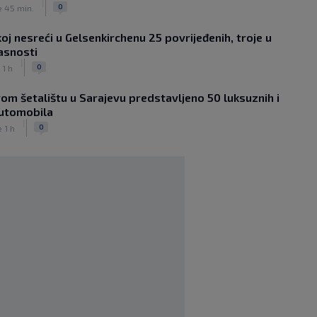
|
mene!
0
e 45 min.
|
|
0
NOGOMET
prije 1 h
oj nesreći u Gelsenkirchenu 25 povrijeđenih, troje u
Sanjin Alihodžić protiv čečena Adama
asnosti
Tadushaeva – borba za WAKO PRO
|
titulu
0
 1 h
|
|
0
OSTALI SPORTOVI
prije 2 h
om šetalištu u Sarajevu predstavljeno 50 luksuznih i
Arsenal ostaje praznih ruku: Vinícius
automobila
Júnior i Real Madrid postigli dogovor
|
|
|
0
0
e 1 h
NOGOMET
prije 2 h
Slavni klub potresa kriza: Kultni
stadion u Italiji bit će prazan na
početku sezone, navijači objavili rat
upravi
|
|
0
NOGOMET
prije 3 h
Izvinjenje s elementima prijetnje i
„gomila slabića“ u UEFA-i
|
|
0
NOGOMET
prije 3 h