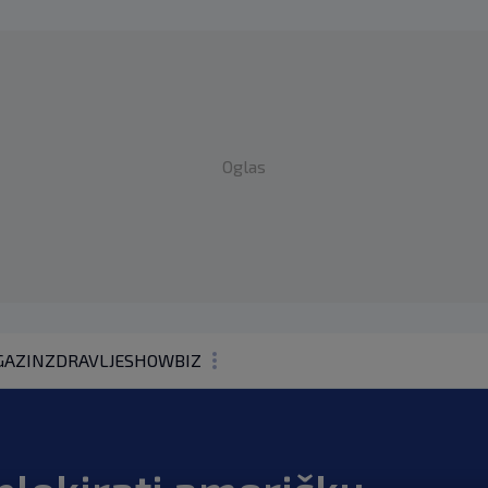
Oglas
AZIN
ZDRAVLJE
SHOWBIZ
KOLUMNE