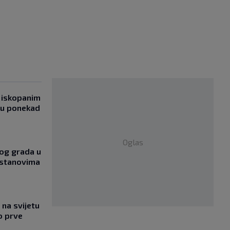
 iskopanim
bu ponekad
Oglas
og grada u
 stanovima
na svijetu
o prve