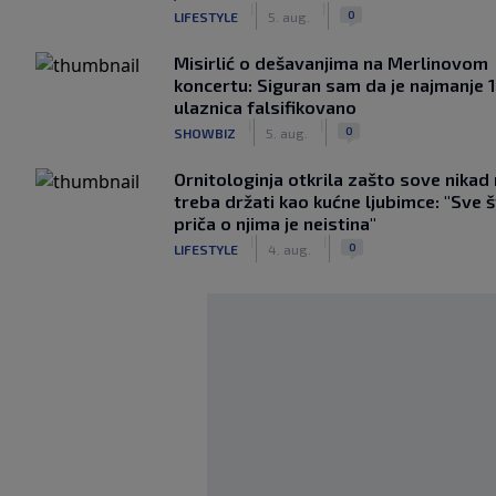
|
|
0
LIFESTYLE
5. aug.
Misirlić o dešavanjima na Merlinovom
koncertu: Siguran sam da je najmanje 
ulaznica falsifikovano
|
|
0
SHOWBIZ
5. aug.
Ornitologinja otkrila zašto sove nikad
treba držati kao kućne ljubimce: "Sve 
priča o njima je neistina"
|
|
0
LIFESTYLE
4. aug.