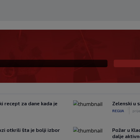
eč i Salzburgu donio
ki recept za dane kada je
Zelenski u 
|
REGIJA
prij
 otkrili šta je bolji izbor
Požar u Kla
dalje aktiv