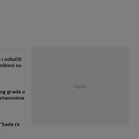
i odlučili
roškovi su
Oglas
og grada u
 stanovima
 "Sada će
"