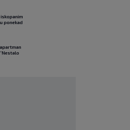
 iskopanim
bu ponekad
a apartman
 "Nestalo