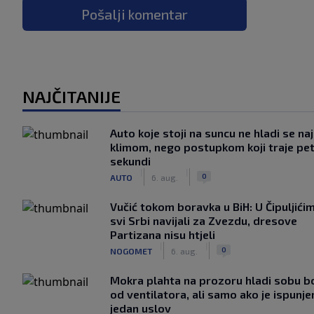
Pošalji komentar
NAJČITANIJE
Auto koje stoji na suncu ne hladi se na
klimom, nego postupkom koji traje pe
sekundi
|
|
0
AUTO
6. aug.
Vučić tokom boravka u BiH: U Čipuljići
svi Srbi navijali za Zvezdu, dresove
Partizana nisu htjeli
|
|
0
NOGOMET
6. aug.
Mokra plahta na prozoru hladi sobu bo
od ventilatora, ali samo ako je ispunje
jedan uslov