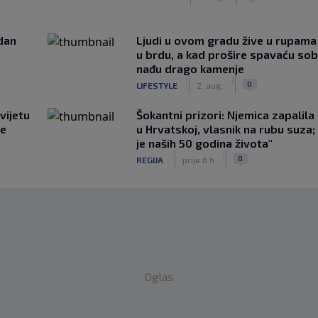
edan
Ljudi u ovom gradu žive u rupama
u brdu, a kad prošire spavaću so
nađu drago kamenje
|
|
0
LIFESTYLE
2. aug.
vijetu
Šokantni prizori: Njemica zapalil
ve
u Hrvatskoj, vlasnik na rubu suza;
je naših 50 godina života"
|
|
0
REGIJA
prije 6 h
Oglas