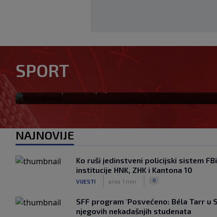
Zekić pred prvo kolo protiv 
SPORT
stroja, vrijedno smo radili i
|
|
0
NOGOMET
prije 1 h
NAJNOVIJE
Ko ruši jedinstveni policijski sistem 
institucije HNK, ZHK i Kantona 10
|
|
0
VIJESTI
prije 1 min
SFF program 'Posvećeno: Béla Tarr u S
njegovih nekadašnjih studenata