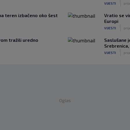
|
VIJESTI
prij
 na teren izbačeno oko šest
Vratio se v
Europi
|
VIJESTI
prij
om tražili uredno
Saslušane j
Srebrenica,
|
VIJESTI
prij
Oglas