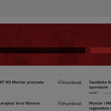
Radnika: Dva igrača van
 požrtvovano (VIDEO)
FBiH? NS Mostar prozvala
Saudijska A
sporazum
|
SVIJET
prij
arajevu' kroz filmove
Mostar i HN
regionalne 