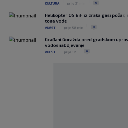
|
|
0
KULTURA
prije 31 min
Helikopter OS BiH iz zraka gasi požar,
tona vode
|
|
0
VIJESTI
prije 58 min
Građani Goražda pred gradskom uprav
vodosnabdjevanje
|
|
0
VIJESTI
prije 1 h