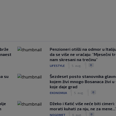
jbrže
Penzioneri otišli na odmor u Italiju 
tnaest
da se više ne vraćaju: "Mjesečni t
nam skresani na trećinu"
|
|
0
LIFESTYLE
5. aug.
ma su
Šezdeset posto stanovnika glavn
kojem živi mnogo Bosanaca živi u
koje daje grad
|
|
0
EKONOMIJA
5. aug.
lje
Džeko i Katić više neće biti cimeri:
n
morati kuhati za nju, ne za mene...
|
|
0
NOGOMET
6. aug.