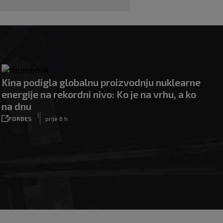
0
KOŠARKA
prije 5 h
Kina podigla globalnu proizvodnju nuklearne
energije na rekordni nivo: Ko je na vrhu, a ko
na dnu
|
FORBES
prije 6 h