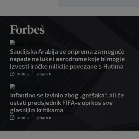
Saudijska Arabija se priprema za moguće
napade na luke i aerodrome koje bi mogle
izvesti iračke milicije povezane s Hutima
|
FORBES
prije 5 h
Infantino se izvinio zbog „grešaka“, ali će
ostati predsjednik FIFA-e uprkos sve
glasnijim kritikama
|
FORBES
prije 6 h