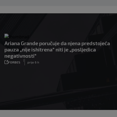
Ariana Grande poručuje da njena predstojeća
pauza „nije ishitrena“ niti je „posljedica
negativnosti“
|
FORBES
prije 6 h