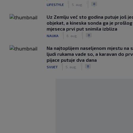
|
|
0
LIFESTYLE
5. aug.
Uz Zemlju već sto godina putuje još j
objekat, a kineska sonda ga je prošlog
mjeseca prvi put snimila izbliza
|
|
0
NAUKA
6. aug.
Na najtoplijem naseljenom mjestu na s
ljudi rukama vade so, a karavan do pr
pijace putuje dva dana
|
|
0
SVIJET
5. aug.