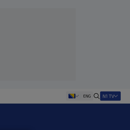
N1 TV
ENG