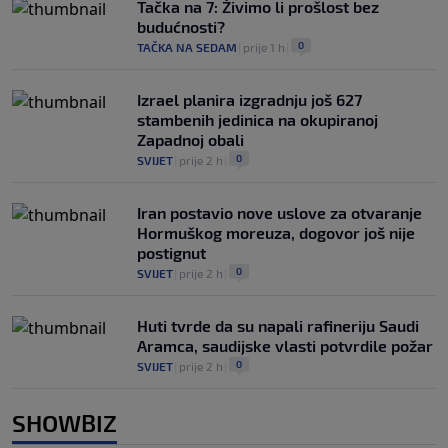
Tačka na 7: Živimo li prošlost bez
budućnosti?
0
TAČKA NA SEDAM
|
prije 1 h
|
Izrael planira izgradnju još 627
stambenih jedinica na okupiranoj
Zapadnoj obali
0
SVIJET
|
prije 2 h
|
Iran postavio nove uslove za otvaranje
Hormuškog moreuza, dogovor još nije
postignut
0
SVIJET
|
prije 2 h
|
Huti tvrde da su napali rafineriju Saudi
Aramca, saudijske vlasti potvrdile požar
0
SVIJET
|
prije 2 h
|
SHOWBIZ