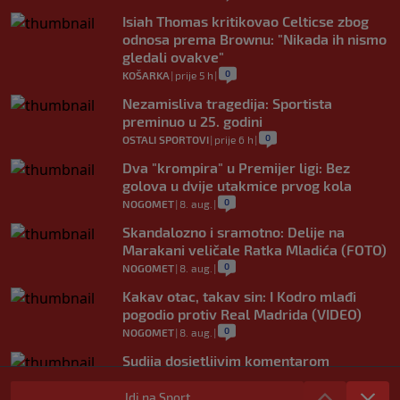
Isiah Thomas kritikovao Celticse zbog
odnosa prema Brownu: "Nikada ih nismo
gledali ovakve"
0
KOŠARKA
|
prije 5 h
|
Nezamisliva tragedija: Sportista
preminuo u 25. godini
0
OSTALI SPORTOVI
|
prije 6 h
|
Dva "krompira" u Premijer ligi: Bez
golova u dvije utakmice prvog kola
0
NOGOMET
|
8. aug.
|
Skandalozno i sramotno: Delije na
Marakani veličale Ratka Mladića (FOTO)
0
NOGOMET
|
8. aug.
|
Kakav otac, takav sin: I Kodro mlađi
pogodio protiv Real Madrida (VIDEO)
0
NOGOMET
|
8. aug.
|
Sudija dosjetljivim komentarom
nasmijao publiku nakon žalbe tenisera
(VIDEO)
Idi na Sport