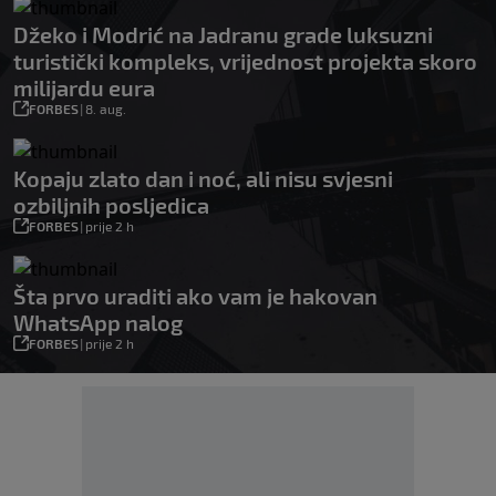
Džeko i Modrić na Jadranu grade luksuzni
turistički kompleks, vrijednost projekta skoro
milijardu eura
FORBES
|
8. aug.
Kopaju zlato dan i noć, ali nisu svjesni
ozbiljnih posljedica
FORBES
|
prije 2 h
Šta prvo uraditi ako vam je hakovan
WhatsApp nalog
FORBES
|
prije 2 h