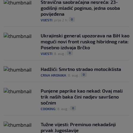
Stravična saobraćajna nesreća: 23-
godišnji mladić poginuo, jedna osoba
povijeđena
0
VIJESTI
|
prije 2 h
|
Ukrajinski general upozorava na BiH kao
mogući novi front ruskog hibridnog rata:
Posebno izdvaja Brčko
0
VIJESTI
|
8. aug.
|
Hadžići: Smrtno stradao motociklista
0
CRNA HRONIKA
|
8. aug.
|
Punjene paprike kao nekad: Ovaj mali
trik naših baka čini nadjev savršeno
sočnim
0
COOKING
|
8. aug.
|
Tužne vijesti: Preminuo nekadašnji
prvak Jugoslavije