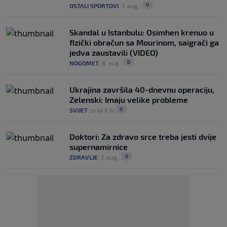
0
OSTALI SPORTOVI
|
7. aug.
|
Skandal u Istanbulu: Osimhen krenuo u
fizički obračun sa Mourinom, saigrači ga
jedva zaustavili (VIDEO)
0
NOGOMET
|
8. aug.
|
Ukrajina završila 40-dnevnu operaciju,
Zelenski: Imaju velike probleme
0
SVIJET
|
prije 6 h
|
Doktori: Za zdravo srce treba jesti dvije
supernamirnice
0
ZDRAVLJE
|
7. aug.
|