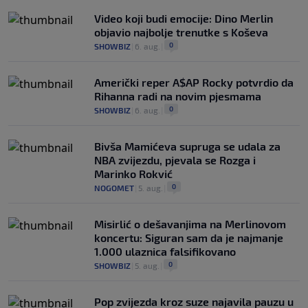
Video koji budi emocije: Dino Merlin
objavio najbolje trenutke s Koševa
0
SHOWBIZ
|
6. aug.
|
Američki reper A$AP Rocky potvrdio da
Rihanna radi na novim pjesmama
0
SHOWBIZ
|
6. aug.
|
Bivša Mamićeva supruga se udala za
NBA zvijezdu, pjevala se Rozga i
Marinko Rokvić
0
NOGOMET
|
5. aug.
|
Misirlić o dešavanjima na Merlinovom
koncertu: Siguran sam da je najmanje
1.000 ulaznica falsifikovano
0
SHOWBIZ
|
5. aug.
|
Pop zvijezda kroz suze najavila pauzu u