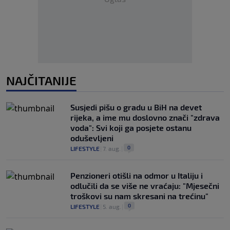
NAJČITANIJE
Susjedi pišu o gradu u BiH na devet
rijeka, a ime mu doslovno znači "zdrava
voda": Svi koji ga posjete ostanu
oduševljeni
0
LIFESTYLE
|
7. aug.
|
Penzioneri otišli na odmor u Italiju i
odlučili da se više ne vraćaju: "Mjesečni
troškovi su nam skresani na trećinu"
0
LIFESTYLE
|
5. aug.
|