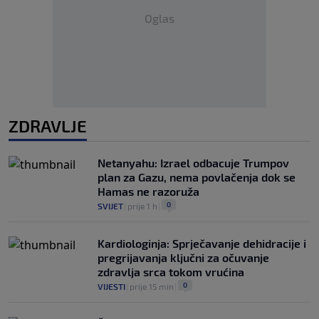
Oglas
ZDRAVLJE
Netanyahu: Izrael odbacuje Trumpov
plan za Gazu, nema povlačenja dok se
Hamas ne razoruža
0
SVIJET
|
prije 1 h
|
Kardiologinja: Sprječavanje dehidracije i
pregrijavanja ključni za očuvanje
zdravlja srca tokom vrućina
0
VIJESTI
|
prije 15 min
|