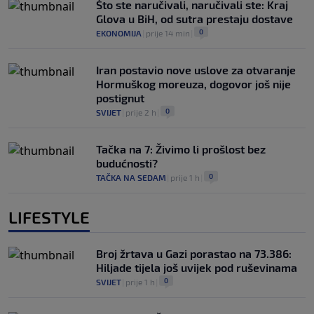
Što ste naručivali, naručivali ste: Kraj
Glova u BiH, od sutra prestaju dostave
0
EKONOMIJA
|
prije 14 min
|
Iran postavio nove uslove za otvaranje
Hormuškog moreuza, dogovor još nije
postignut
0
SVIJET
|
prije 2 h
|
Tačka na 7: Živimo li prošlost bez
budućnosti?
0
TAČKA NA SEDAM
|
prije 1 h
|
LIFESTYLE
Broj žrtava u Gazi porastao na 73.386:
Hiljade tijela još uvijek pod ruševinama
0
SVIJET
|
prije 1 h
|