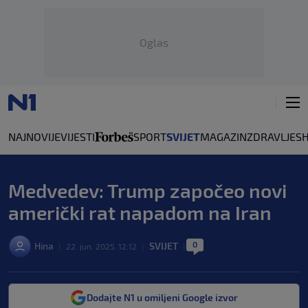
Oglas
NAJNOVIJE
VIJESTI
SPORT
SVIJET
MAGAZIN
ZDRAVLJE
S
Medvedev: Trump započeo novi
američki rat napadom na Iran
0
Hina
SVIJET
|
22. jun. 2025. 12:12
|
|
Dodajte N1 u omiljeni Google izvor