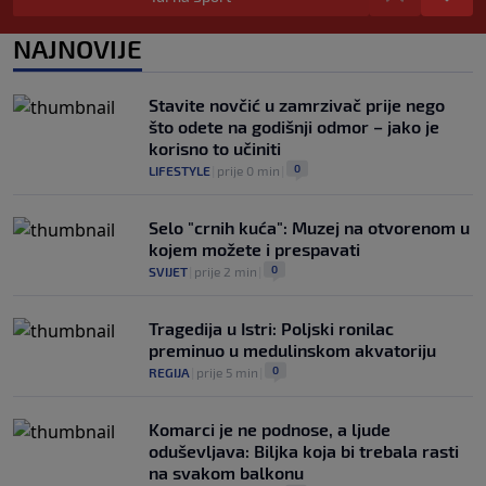
0
TENIS
|
8. aug.
|
NAJNOVIJE
Haos u Irskoj: Navijač utrčao na teren i
nasrnuo na gostujuće fudbalere (VIDEO)
0
NOGOMET
|
8. aug.
|
Stavite novčić u zamrzivač prije nego
što odete na godišnji odmor – jako je
korisno to učiniti
0
LIFESTYLE
|
prije 0 min
|
Selo "crnih kuća": Muzej na otvorenom u
kojem možete i prespavati
0
SVIJET
|
prije 2 min
|
Tragedija u Istri: Poljski ronilac
preminuo u medulinskom akvatoriju
0
REGIJA
|
prije 5 min
|
Komarci je ne podnose, a ljude
oduševljava: Biljka koja bi trebala rasti
na svakom balkonu