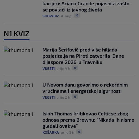
karijeri: Ariana Grande pojasnila zašto
se povlači iz javnog života
0
SHOWBIZ
|
4. aug.
|
N1 KVIZ
Marija Šerifović pred više hiljada
posjetitelja na Piroti zatvorila 'Dane
dijaspore 2026' u Travniku
0
VIJESTI
|
prije 4 h
|
U Novom danu govorimo o rekordnim
vrućinama i energetskoj sigurnosti
0
VIJESTI
|
prije 2 h
|
Isiah Thomas kritikovao Celticse zbog
odnosa prema Brownu: "Nikada ih nismo
gledali ovakve"
0
KOŠARKA
|
prije 5 h
|