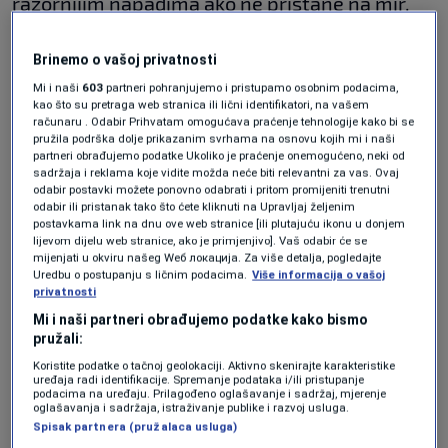
razornijim napadima ako ne pristane na mir.
"Trump, koji je došao kao predsjednik
Brinemo o vašoj privatnosti
mirotvorac, započeo je novi rat za SAD",
Mi i naši
603
partneri pohranjujemo i pristupamo osobnim podacima,
kao što su pretraga web stranica ili lični identifikatori, na vašem
napisao je Medvedev na svojem Telegram
računaru . Odabir Prihvatam omogućava praćenje tehnologije kako bi se
pružila podrška dolje prikazanim svrhama na osnovu kojih mi i naši
kanalu.
partneri obrađujemo podatke Ukoliko je praćenje onemogućeno, neki od
sadržaja i reklama koje vidite možda neće biti relevantni za vas. Ovaj
odabir postavki možete ponovno odabrati i pritom promijeniti trenutni
Dodao je da ovakvim "uspjesima" Trump neće
odabir ili pristanak tako što ćete kliknuti na Upravljaj željenim
uspjeti dobiti Nobelovu nagradu za mir.
postavkama link na dnu ove web stranice [ili plutajuću ikonu u donjem
lijevom dijelu web stranice, ako je primjenjivo]. Vaš odabir će se
mijenjati u okviru našeg Wеб локација. Za više detalja, pogledajte
Kremlj je rekao u nedjelju da ruski predsjednik
Uredbu o postupanju s ličnim podacima.
Više informacija o vašoj
privatnosti
Vladimir Putin nema planova o razgovoru s
Mi i naši partneri obrađujemo podatke kako bismo
Trumpom nakon američkih napada.
pružali:
Koristite podatke o tačnoj geolokaciji. Aktivno skenirajte karakteristike
uređaja radi identifikacije. Spremanje podataka i/ili pristupanje
No dodao je da se telefonski poziv može brzo
podacima na uređaju. Prilagođeno oglašavanje i sadržaj, mjerenje
oglašavanja i sadržaja, istraživanje publike i razvoj usluga.
organizirati, prenijela je agencija TASS.
Spisak partnera (pružalaca usluga)