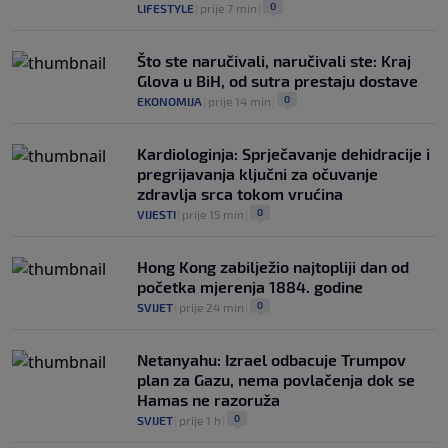
0
LIFESTYLE
|
prije 7 min
|
Što ste naručivali, naručivali ste: Kraj
Glova u BiH, od sutra prestaju dostave
0
EKONOMIJA
|
prije 14 min
|
Kardiologinja: Sprječavanje dehidracije i
pregrijavanja ključni za očuvanje
zdravlja srca tokom vrućina
0
VIJESTI
|
prije 15 min
|
Hong Kong zabilježio najtopliji dan od
početka mjerenja 1884. godine
0
SVIJET
|
prije 24 min
|
Netanyahu: Izrael odbacuje Trumpov
plan za Gazu, nema povlačenja dok se
Hamas ne razoruža
0
SVIJET
|
prije 1 h
|