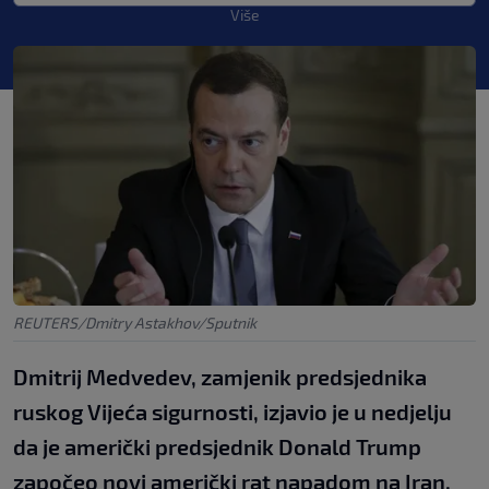
Više
REUTERS/Dmitry Astakhov/Sputnik
Dmitrij Medvedev, zamjenik predsjednika
ruskog Vijeća sigurnosti, izjavio je u nedjelju
da je američki predsjednik Donald Trump
započeo novi američki rat napadom na Iran.