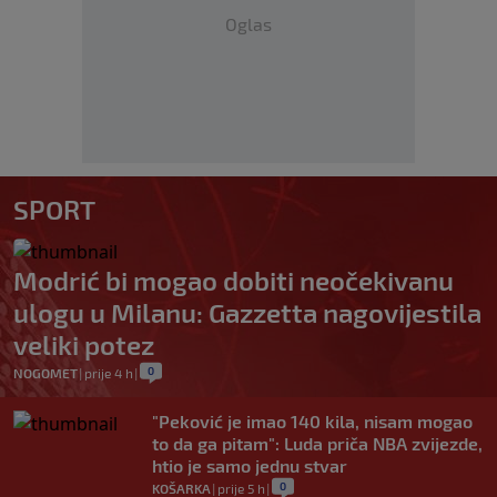
Oglas
SPORT
Modrić bi mogao dobiti neočekivanu
ulogu u Milanu: Gazzetta nagovijestila
veliki potez
0
NOGOMET
|
prije 4 h
|
"Peković je imao 140 kila, nisam mogao
to da ga pitam": Luda priča NBA zvijezde,
htio je samo jednu stvar
0
KOŠARKA
|
prije 5 h
|