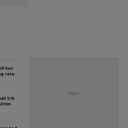
iH kao
g rata:
Oglas
li trik
očnim
žara kod