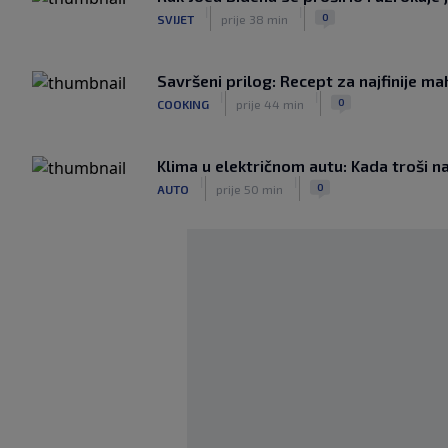
|
|
0
SVIJET
prije 38 min
Savršeni prilog: Recept za najfinije 
|
|
0
COOKING
prije 44 min
Klima u električnom autu: Kada troši na
|
|
0
AUTO
prije 50 min