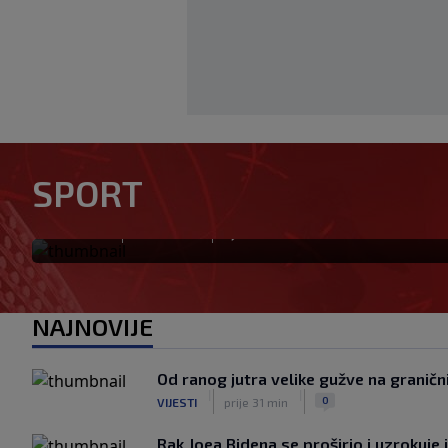
Isiah Thomas kritikovao Cel
SPORT
prema Brownu: "Nikada ih ni
|
|
0
KOŠARKA
prije 17 min
NAJNOVIJE
Od ranog jutra velike gužve na graničn
|
|
0
VIJESTI
prije 31 min
Rak Joea Bidena se proširio i uzrokuje 