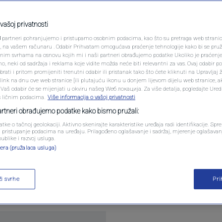
ljenje? U ovoj
PODCAST
ječna je mjesečna
N1 SPECIJAL
vašoj privatnosti
3
partneri pohranjujemo i pristupamo osobnim podacima, kao što su pretraga web stranica 
FENOMENI
ri, na vašem računaru . Odabir Prihvatam omogućava praćenje tehnologije kako bi se pruž
anim svrhama na osnovu kojih mi i naši partneri obrađujemo podatke Ukoliko je praćenj
 neki od sadržaja i reklama koje vidite možda neće biti relevantni za vas. Ovaj odabir p
NEISTRAŽENO
ati i pritom promijeniti trenutni odabir ili pristanak tako što ćete kliknuti na Upravljaj 
omentara
ink na dnu ove web stranice [ili plutajuću ikonu u donjem lijevom dijelu web stranice, a
VIRALNO
. Vaš odabir će se mijenjati u okviru našeg Wеб локација. Za više detalja, pogledajte Ure
s ličnim podacima.
Više informacija o vašoj privatnosti
FOTO
partneri obrađujemo podatke kako bismo pružali:
atke o tačnoj geolokaciji. Aktivno skenirajte karakteristike uređaja radi identifikacije. Sp
PROMO
li pristupanje podacima na uređaju. Prilagođeno oglašavanje i sadržaj, mjerenje oglašavanj
publike i razvoj usluga.
era (pružalaca usluga)
VIDEO
ocation Index je rang-lista tvrtke William Russel k
e uzimajući u obzir zemlje s niskom ili nultom stop
ži svrhe
Pr