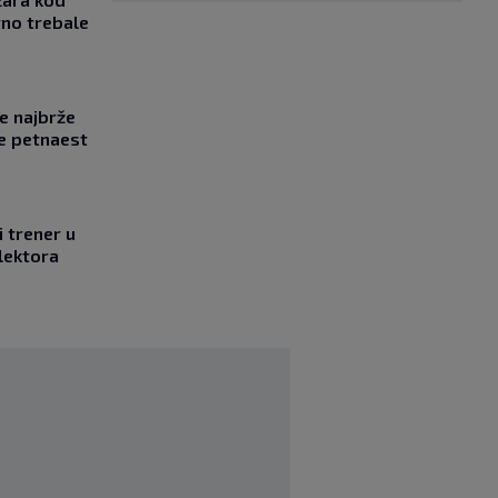
vno trebale
se najbrže
e petnaest
i trener u
elektora