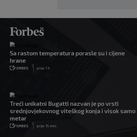
Sa rastom temperatura porasle su i cijene
hrane
|
FORBES
prije 1 h
Treći unikatni Bugatti nazvan je po vrsti
srednjovjekovnog viteškog konja i visok samo
metar
|
FORBES
prije 15 min.