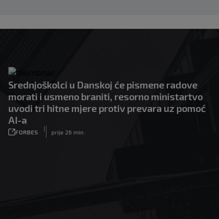
Srednjoškolci u Danskoj će pismene radove
morati i usmeno braniti, resorno ministartvo
uvodi tri hitne mjere protiv prevara uz pomoć
AI-a
|
FORBES
prije 26 min.