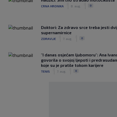
|
|
0
CRNA HRONIKA
8. aug.
Doktori: Za zdravo srce treba jesti dvi
supernamirnice
|
|
0
ZDRAVLJE
7. aug.
"I danas osjećam ljubomoru": Ana Ivan
govorila o svojoj ljepoti i predrasuda
koje su je pratile tokom karijere
|
|
0
TENIS
7. aug.