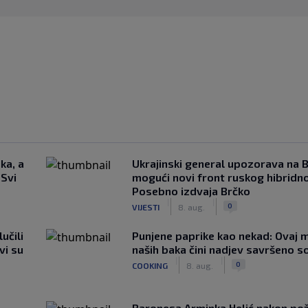
ka, a
Ukrajinski general upozorava na B
 Svi
mogući novi front ruskog hibridno
Posebno izdvaja Brčko
|
|
0
VIJESTI
8. aug.
učili
Punjene paprike kao nekad: Ovaj ma
vi su
naših baka čini nadjev savršeno s
|
|
0
COOKING
8. aug.
Baronesa Arminka Helić nakon po