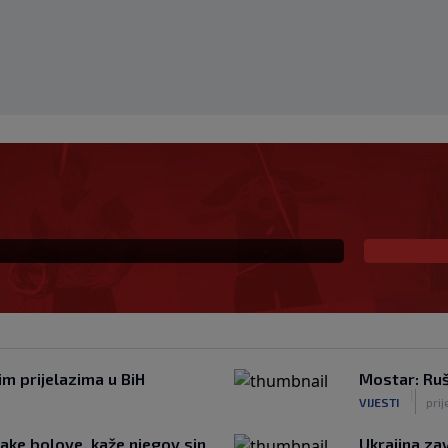
ticse zbog odnosa
smo gledali ovakve"
im prijelazima u BiH
Mostar: Ruš
|
VIJESTI
prij
jake bolove, kaže njegov sin
Ukrajina zav