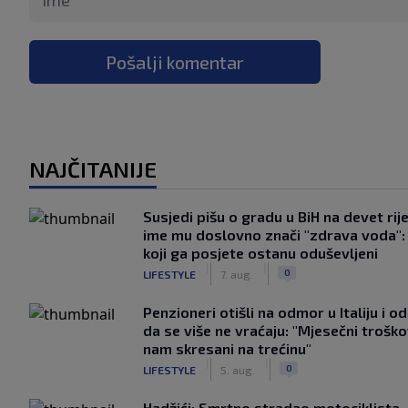
Pošalji komentar
NAJČITANIJE
Susjedi pišu o gradu u BiH na devet rije
ime mu doslovno znači "zdrava voda":
koji ga posjete ostanu oduševljeni
|
|
0
LIFESTYLE
7. aug.
Penzioneri otišli na odmor u Italiju i odl
da se više ne vraćaju: "Mjesečni troško
nam skresani na trećinu"
|
|
0
LIFESTYLE
5. aug.
Hadžići: Smrtno stradao motociklista