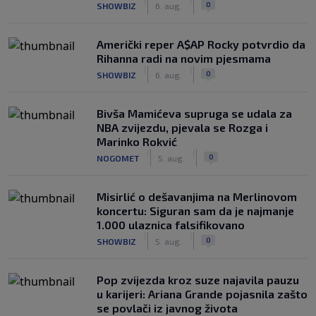
|
|
0
SHOWBIZ
6. aug.
Američki reper A$AP Rocky potvrdio da
Rihanna radi na novim pjesmama
|
|
0
SHOWBIZ
6. aug.
Bivša Mamićeva supruga se udala za
NBA zvijezdu, pjevala se Rozga i
Marinko Rokvić
|
|
0
NOGOMET
5. aug.
Misirlić o dešavanjima na Merlinovom
koncertu: Siguran sam da je najmanje
1.000 ulaznica falsifikovano
|
|
0
SHOWBIZ
5. aug.
Pop zvijezda kroz suze najavila pauzu
u karijeri: Ariana Grande pojasnila zašto
se povlači iz javnog života