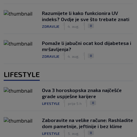
Razumijete li kako funkcionira UV
indeks? Ovdje je sve što trebate znati
|
|
0
ZDRAVLJE
4. aug.
Pomaže li jabučni ocat kod dijabetesa i
mršavljenja?
|
|
0
ZDRAVLJE
4. aug.
LIFESTYLE
Ova 3 horoskopska znaka najčešće
grade uspješne karijere
|
|
0
LIFESTYLE
prije 5 h
Zaboravite na velike račune: Rashladite
dom pametnije, jeftinije i bez klime
|
|
0
LIFESTYLE
5. aug.