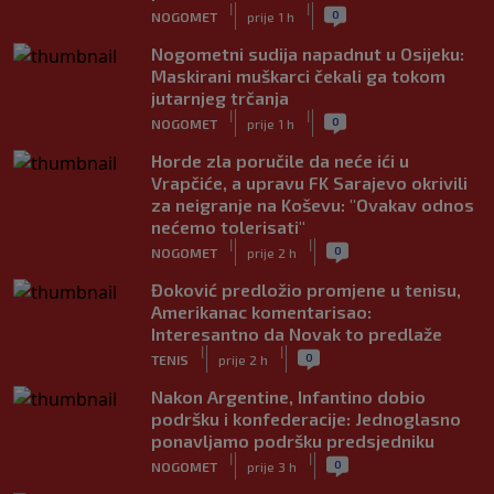
|
|
0
NOGOMET
prije 1 h
Nogometni sudija napadnut u Osijeku:
Maskirani muškarci čekali ga tokom
jutarnjeg trčanja
|
|
0
NOGOMET
prije 1 h
Horde zla poručile da neće ići u
Vrapčiće, a upravu FK Sarajevo okrivili
za neigranje na Koševu: "Ovakav odnos
nećemo tolerisati"
|
|
0
NOGOMET
prije 2 h
Đoković predložio promjene u tenisu,
Amerikanac komentarisao:
Interesantno da Novak to predlaže
|
|
0
TENIS
prije 2 h
Nakon Argentine, Infantino dobio
podršku i konfederacije: Jednoglasno
ponavljamo podršku predsjedniku
|
|
0
NOGOMET
prije 3 h