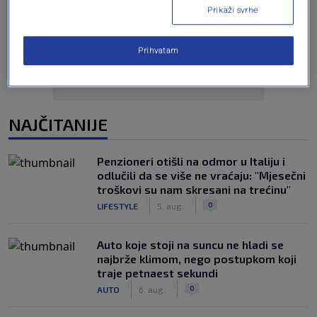
Oglas
Prikaži svrhe
Prihvatam
NAJČITANIJE
Penzioneri otišli na odmor u Italiju i
odlučili da se više ne vraćaju: "Mjesečni
troškovi su nam skresani na trećinu"
|
|
0
LIFESTYLE
5. aug.
Auto koje stoji na suncu ne hladi se
najbrže klimom, nego postupkom koji
traje petnaest sekundi
|
|
0
AUTO
6. aug.