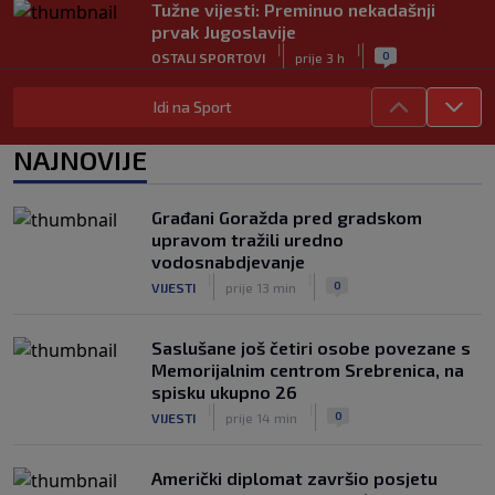
Tužne vijesti: Preminuo nekadašnji
prvak Jugoslavije
|
|
0
OSTALI SPORTOVI
prije 3 h
Pravna bitka Luke Dončića i Anamarije
Idi na Sport
Goltes seli se u Sloveniju: Spominje se
čak 50 miliona dolara
NAJNOVIJE
|
|
0
KOŠARKA
prije 4 h
Danas počinje nova sezona šampionata
Građani Goražda pred gradskom
BiH: Željezničar protiv novajlije na
upravom tražili uredno
Grbavici
vodosnabdjevanje
|
|
0
NOGOMET
prije 4 h
|
|
0
VIJESTI
prije 13 min
Saslušane još četiri osobe povezane s
Memorijalnim centrom Srebrenica, na
spisku ukupno 26
|
|
0
VIJESTI
prije 14 min
Američki diplomat završio posjetu