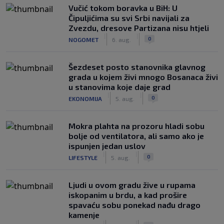
Vučić tokom boravka u BiH: U
Čipuljićima su svi Srbi navijali za
Zvezdu, dresove Partizana nisu htjeli
|
|
0
NOGOMET
6. aug.
Šezdeset posto stanovnika glavnog
grada u kojem živi mnogo Bosanaca živi
u stanovima koje daje grad
|
|
0
EKONOMIJA
5. aug.
Mokra plahta na prozoru hladi sobu
bolje od ventilatora, ali samo ako je
ispunjen jedan uslov
|
|
0
LIFESTYLE
5. aug.
Ljudi u ovom gradu žive u rupama
iskopanim u brdu, a kad prošire
spavaću sobu ponekad nađu drago
kamenje
|
|