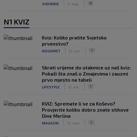
|
|
0
SHOWBIZ
4. aug.
N1 KVIZ
Kviz: Koliko pratite Svjetsko
prvenstvo?
|
|
1
NOGOMET
22. jun.
Skrati vrijeme do utakmice uz naš kviz:
Pokaži šta znaš o Zmajevima i zauzmi
prvo mjesto na tabeli
|
|
1
LIFESTYLE
12. jun.
KVIZ: Spremate li se za Koševo?
Provjerite koliko dobro znate stihove
Dine Merlina
|
|
1
MAGAZIN
31. mar.