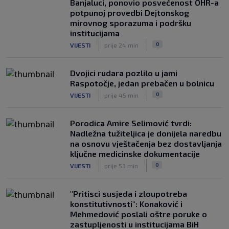
Banjaluci, ponovio posvećenost OHR-a
potpunoj provedbi Dejtonskog
mirovnog sporazuma i podršku
institucijama
|
|
0
VIJESTI
prije 24 min
Dvojici rudara pozlilo u jami
Raspotočje, jedan prebačen u bolnicu
|
|
0
VIJESTI
prije 45 min
Porodica Amire Selimović tvrdi:
Nadležna tužiteljica je donijela naredbu
na osnovu vještačenja bez dostavljanja
ključne medicinske dokumentacije
|
|
0
VIJESTI
prije 53 min
"Pritisci susjeda i zloupotreba
konstitutivnosti": Konaković i
Mehmedović poslali oštre poruke o
zastupljenosti u institucijama BiH