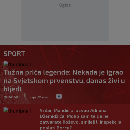
Oglas
SPORT
Tužna priča legende: Nekada je igrao
na Svjetskom prvenstvu, danas živi u
bijedi
|
|
0
NOGOMET
prije 20 min
Srđan Mandić prozvao Adnana
Džemidžića: Molio sam te da ne
zatvarate Koševo, smiješ li inspekciju
poslati Borcu?