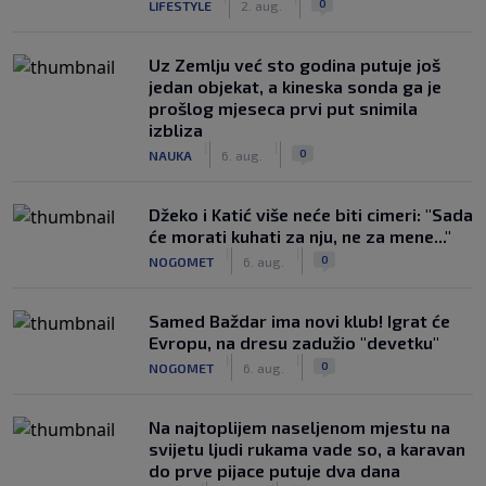
0
LIFESTYLE
2. aug.
Uz Zemlju već sto godina putuje još
jedan objekat, a kineska sonda ga je
prošlog mjeseca prvi put snimila
izbliza
|
|
0
NAUKA
6. aug.
Džeko i Katić više neće biti cimeri: "Sada
će morati kuhati za nju, ne za mene..."
|
|
0
NOGOMET
6. aug.
Samed Baždar ima novi klub! Igrat će
Evropu, na dresu zadužio "devetku"
|
|
0
NOGOMET
6. aug.
Na najtoplijem naseljenom mjestu na
svijetu ljudi rukama vade so, a karavan
do prve pijace putuje dva dana