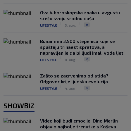
Ova 4 horoskopska znaka u avgustu
sreću svoju srodnu dušu
|
|
0
LIFESTYLE
5. aug.
Bunar imа 3.500 stepenica koje se
spuštaju trinaest spratova, a
napravljen je da bi ljudi imali vode ljeti
|
|
0
LIFESTYLE
4. aug.
Zašto se zacrvenimo od stida?
Odgovor krije ljudska evolucija
|
|
0
LIFESTYLE
4. aug.
SHOWBIZ
Video koji budi emocije: Dino Merlin
objavio najbolje trenutke s Koševa