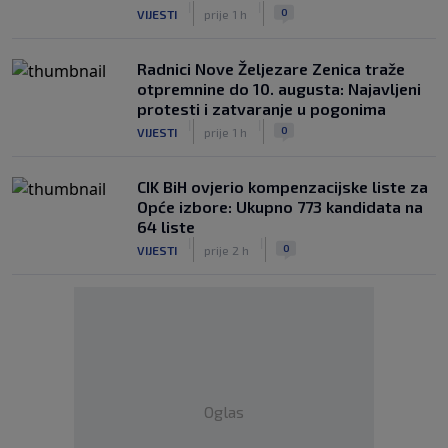
|
|
0
VIJESTI
prije 1 h
Radnici Nove Željezare Zenica traže
otpremnine do 10. augusta: Najavljeni
protesti i zatvaranje u pogonima
|
|
0
VIJESTI
prije 1 h
CIK BiH ovjerio kompenzacijske liste za
Opće izbore: Ukupno 773 kandidata na
64 liste
|
|
0
VIJESTI
prije 2 h
Oglas