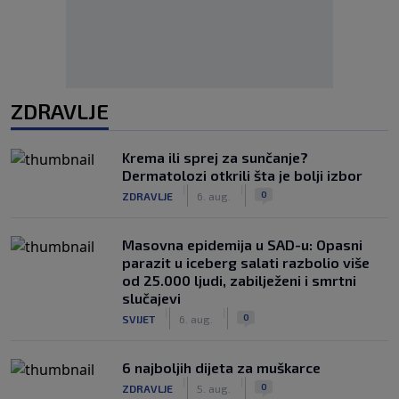
ZDRAVLJE
Krema ili sprej za sunčanje?
Dermatolozi otkrili šta je bolji izbor
|
|
0
ZDRAVLJE
6. aug.
Masovna epidemija u SAD-u: Opasni
parazit u iceberg salati razbolio više
od 25.000 ljudi, zabilježeni i smrtni
slučajevi
|
|
0
SVIJET
6. aug.
6 najboljih dijeta za muškarce
|
|
0
ZDRAVLJE
5. aug.