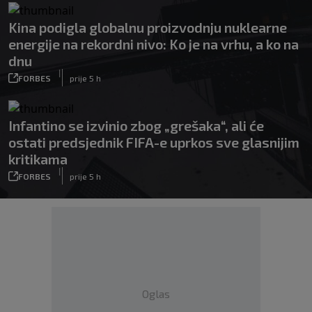
Kina podigla globalnu proizvodnju nuklearne
energije na rekordni nivo: Ko je na vrhu, a ko na
dnu
|
FORBES
prije 5 h
Infantino se izvinio zbog „grešaka“, ali će
ostati predsjednik FIFA-e uprkos sve glasnijim
kritikama
|
FORBES
prije 5 h
Oglas