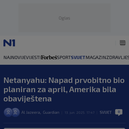
Oglas
NAJNOVIJE
VIJESTI
SPORT
SVIJET
MAGAZIN
ZDRAVLJE
Netanyahu: Napad prvobitno bio
planiran za april, Amerika bila
obaviještena
0
,
Al Jazeera
Guardian
SVIJET
|
13. jun. 2025. 17:47
|
|