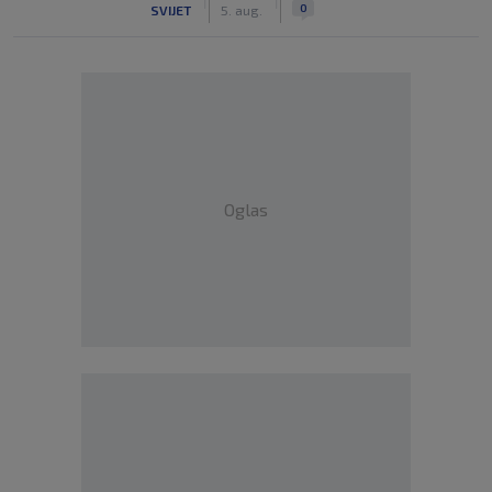
|
|
0
SVIJET
5. aug.
Oglas