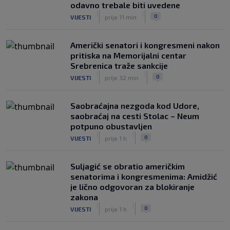
odavno trebale biti uvedene
|
|
0
VIJESTI
prije 11 min
Američki senatori i kongresmeni nakon
pritiska na Memorijalni centar
Srebrenica traže sankcije
|
|
0
VIJESTI
prije 32 min
Saobraćajna nezgoda kod Udore,
saobraćaj na cesti Stolac – Neum
potpuno obustavljen
|
|
0
VIJESTI
prije 1 h
Suljagić se obratio američkim
senatorima i kongresmenima: Amidžić
je lično odgovoran za blokiranje
zakona
|
|
0
VIJESTI
prije 1 h