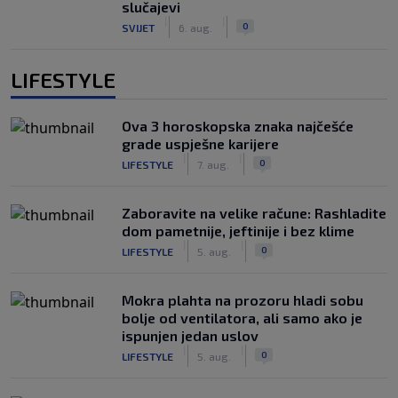
slučajevi
|
|
0
SVIJET
6. aug.
LIFESTYLE
Ova 3 horoskopska znaka najčešće
grade uspješne karijere
|
|
0
LIFESTYLE
7. aug.
Zaboravite na velike račune: Rashladite
dom pametnije, jeftinije i bez klime
|
|
0
LIFESTYLE
5. aug.
Mokra plahta na prozoru hladi sobu
bolje od ventilatora, ali samo ako je
ispunjen jedan uslov
|
|
0
LIFESTYLE
5. aug.