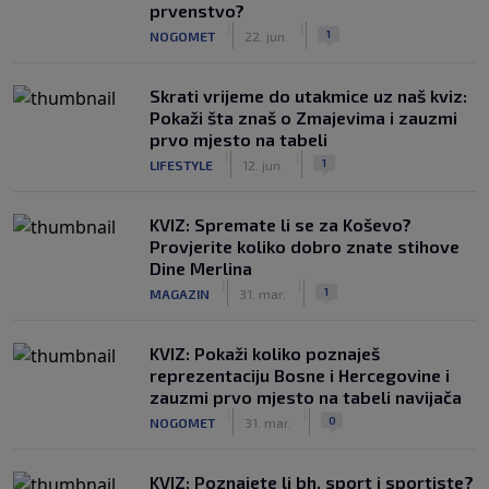
prvenstvo?
|
|
1
NOGOMET
22. jun.
Skrati vrijeme do utakmice uz naš kviz:
Pokaži šta znaš o Zmajevima i zauzmi
prvo mjesto na tabeli
|
|
1
LIFESTYLE
12. jun.
KVIZ: Spremate li se za Koševo?
Provjerite koliko dobro znate stihove
Dine Merlina
|
|
1
MAGAZIN
31. mar.
KVIZ: Pokaži koliko poznaješ
reprezentaciju Bosne i Hercegovine i
zauzmi prvo mjesto na tabeli navijača
|
|
0
NOGOMET
31. mar.
KVIZ: Poznajete li bh. sport i sportiste?