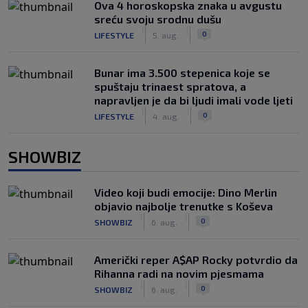
Ova 4 horoskopska znaka u avgustu
sreću svoju srodnu dušu
|
|
0
LIFESTYLE
5. aug.
Bunar imа 3.500 stepenica koje se
spuštaju trinaest spratova, a
napravljen je da bi ljudi imali vode ljeti
|
|
0
LIFESTYLE
4. aug.
SHOWBIZ
Video koji budi emocije: Dino Merlin
objavio najbolje trenutke s Koševa
|
|
0
SHOWBIZ
6. aug.
Američki reper A$AP Rocky potvrdio da
Rihanna radi na novim pjesmama
|
|
0
SHOWBIZ
6. aug.