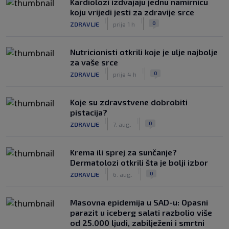
Kardiolozi izdvajaju jednu namirnicu
koju vrijedi jesti za zdravije srce
|
|
0
ZDRAVLJE
prije 1 h
Nutricionisti otkrili koje je ulje najbolje
za vaše srce
|
|
0
ZDRAVLJE
prije 4 h
Koje su zdravstvene dobrobiti
pistacija?
|
|
0
ZDRAVLJE
7. aug.
Krema ili sprej za sunčanje?
Dermatolozi otkrili šta je bolji izbor
|
|
0
ZDRAVLJE
6. aug.
Masovna epidemija u SAD-u: Opasni
parazit u iceberg salati razbolio više
od 25.000 ljudi, zabilježeni i smrtni