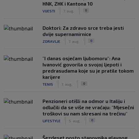
HNK, ZHK i Kantona 10
|
|
0
VIJESTI
7. aug.
Doktori: Za zdravo srce treba jesti
dvije supernamirnice
|
|
0
ZDRAVLJE
7. aug.
"I danas osjećam ljubomoru": Ana
Ivanović govorila o svojoj ljepoti i
predrasudama koje su je pratile tokom
karijere
|
|
0
TENIS
7. aug.
Penzioneri otišli na odmor u Italiju i
odlučili da se više ne vraćaju: "Mjesečni
troškovi su nam skresani na trećinu"
|
|
0
LIFESTYLE
5. aug.
Šezdeset posto stanovnika glavnog