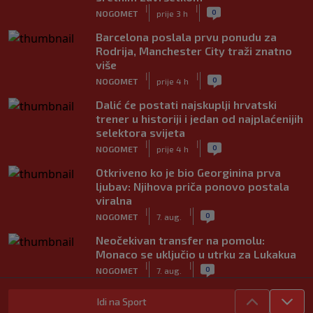
|
|
0
NOGOMET
prije 3 h
Barcelona poslala prvu ponudu za
Rodrija, Manchester City traži znatno
više
|
|
0
NOGOMET
prije 4 h
Dalić će postati najskuplji hrvatski
trener u historiji i jedan od najplaćenijih
selektora svijeta
|
|
0
NOGOMET
prije 4 h
Otkriveno ko je bio Georginina prva
ljubav: Njihova priča ponovo postala
viralna
|
|
0
NOGOMET
7. aug.
Neočekivan transfer na pomolu:
Monaco se uključio u utrku za Lukakua
|
|
0
NOGOMET
7. aug.
Počela nova sezona: Željezničar na
Idi na Sport
Grbavici savladao BSK