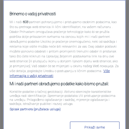
Brinemo o vašoj privatnosti
Mi i naši
603
partneri pohranjujemo i pristupamo osobnim podacima, kao
što su pretraga web stranica ili lični identifikatori, na vašem računaru .
Odabir Prihvatam omogućava praćenje tehnologije kako bi se pružila
podrška dolje prikazanim svrhama na osnovu kojih mi i naši partneri
obrađujemo podatke Ukoliko je praćenje onemogućeno, neki od sadržaja i
Oglas
reklama koje vidite možda neće biti relevantni za vas. Ovaj odabir postavki
možete ponovno odabrati i pritom promijeniti trenutni odabir ili pristanak
tako što ćete kliknuti na Upravljaj željenim postavkama link na dnu ove
web stranice [ili plutajuću ikonu u donjem lijevom dijelu web stranice, ako
je primjenjivo]. Vaš odabir će se mijenjati u okviru našeg Wеб локација. Za
više detalja, pogledajte Uredbu o postupanju s ličnim podacima.
Više
informacija o vašoj privatnosti
Mi i naši partneri obrađujemo podatke kako bismo pružali:
Koristite podatke o tačnoj geolokaciji. Aktivno skenirajte karakteristike
uređaja radi identifikacije. Spremanje podataka i/ili pristupanje podacima
na uređaju. Prilagođeno oglašavanje i sadržaj, mjerenje oglašavanja i
sadržaja, istraživanje publike i razvoj usluga.
Spisak partnera (pružalaca usluga)
Oglas
Prikaži svrhe