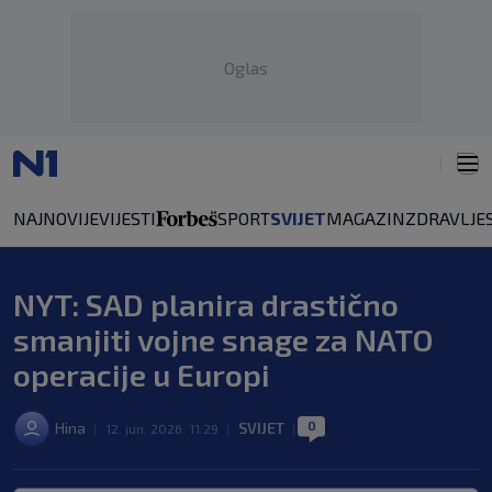
Oglas
NAJNOVIJE
VIJESTI
SPORT
SVIJET
MAGAZIN
ZDRAVLJE
NYT: SAD planira drastično
smanjiti vojne snage za NATO
operacije u Europi
0
Hina
SVIJET
|
12. jun. 2026. 11:29
|
|