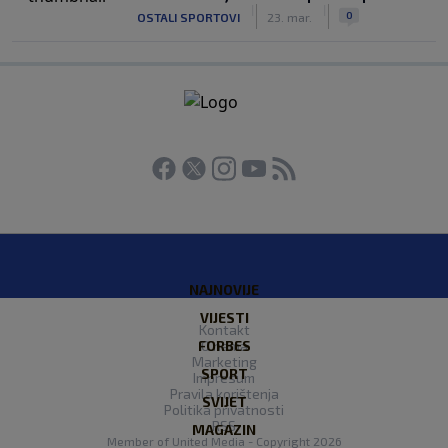
|
|
0
OSTALI SPORTOVI
23. mar.
NAJNOVIJE
VIJESTI
Kontakt
FORBES
O nama
Marketing
SPORT
Impresum
Pravila korištenja
SVIJET
Politika privatnosti
RSS
MAGAZIN
Member of
United Media
- Copyright 2026