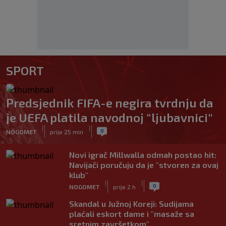
SPORT
Predsjednik FIFA-e negira tvrdnju da
je UEFA platila navodnoj "ljubavnici"
|
|
0
NOGOMET
prije 25 min
Novi igrač Millwalla odmah postao hit:
Navijači poručuju da je "stvoren za ovaj
klub"
|
|
0
NOGOMET
prije 2 h
Skandal u Južnoj Koreji: Sudijama
plaćali eskort dame i "masaže sa
sretnim završetkom"