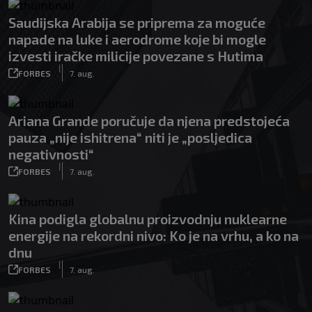
Saudijska Arabija se priprema za moguće
napade na luke i aerodrome koje bi mogle
izvesti iračke milicije povezane s Hutima
|
FORBES
7. aug.
Ariana Grande poručuje da njena predstojeća
pauza „nije ishitrena“ niti je „posljedica
negativnosti“
|
FORBES
7. aug.
Kina podigla globalnu proizvodnju nuklearne
energije na rekordni nivo: Ko je na vrhu, a ko na
dnu
|
FORBES
7. aug.