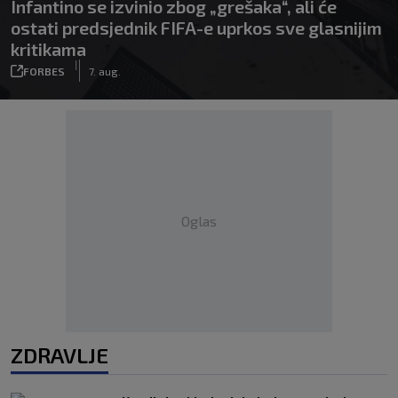
Infantino se izvinio zbog „grešaka“, ali će
ostati predsjednik FIFA-e uprkos sve glasnijim
kritikama
|
FORBES
7. aug.
Oglas
ZDRAVLJE