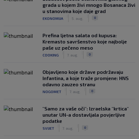
grada u kojem živi mnogo Bosanaca živi
u stanovima koje daje grad
|
|
0
EKONOMIJA
5. aug.
Prefina ljetna salata od kupusa:
Kremasto savršenstvo koje najbolje
paše uz pečeno meso
|
|
0
COOKING
7. aug.
Objavljeno koje države podržavaju
Infantina, a koje traže promjene: HNS
odavno zauzeo stranu
|
|
0
NOGOMET
7. aug.
"Samo za vaše oči": Izraelska "krtica"
unutar UN-a dostavljala povjerljive
podatke
|
|
0
SVIJET
7. aug.