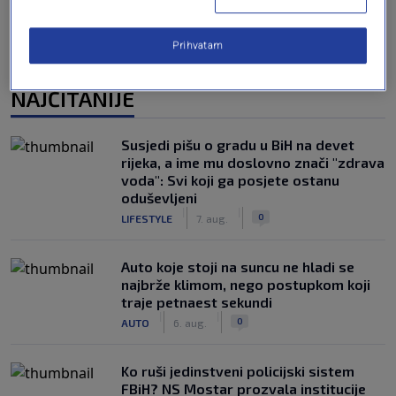
Prihvatam
NAJČITANIJE
Susjedi pišu o gradu u BiH na devet
rijeka, a ime mu doslovno znači "zdrava
voda": Svi koji ga posjete ostanu
oduševljeni
|
|
0
LIFESTYLE
7. aug.
Auto koje stoji na suncu ne hladi se
najbrže klimom, nego postupkom koji
traje petnaest sekundi
|
|
0
AUTO
6. aug.
Ko ruši jedinstveni policijski sistem
FBiH? NS Mostar prozvala institucije