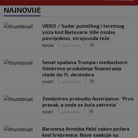
|
|
0
NOGOMET
7. aug.
NAJNOVIJE
UEFA pokreće istragu: Je li Infantino
namjeravao prodati prava na Svjetsko
VIDEO / Sudar putničkog i teretnog
prvenstvo ispod cijene?
voza kod Bjelovara: Više osoba
|
|
0
NOGOMET
7. aug.
povrijeđeno, strojovođa teže
|
|
0
REGIJA
prije 2 min
Senat spašava Trumpa i međuizbore:
Odobreno produženje finansiranja
vlade do 11. decembra
|
|
0
SVIJET
prije 4 min
Zemljotres probudio Austrijance: "Prvo
prasak, a onda se kuća zatresla"
|
|
0
SVIJET
prije 7 min
Baronesa Arminka Helić nakon požara
kod Srebrenice: Nove sankcije su