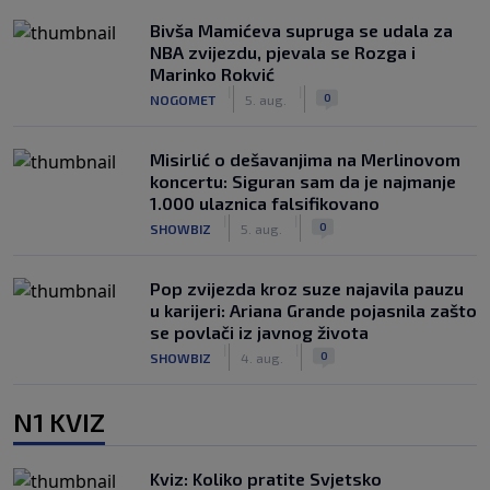
Bivša Mamićeva supruga se udala za
NBA zvijezdu, pjevala se Rozga i
Marinko Rokvić
|
|
0
NOGOMET
5. aug.
Misirlić o dešavanjima na Merlinovom
koncertu: Siguran sam da je najmanje
1.000 ulaznica falsifikovano
|
|
0
SHOWBIZ
5. aug.
Pop zvijezda kroz suze najavila pauzu
u karijeri: Ariana Grande pojasnila zašto
se povlači iz javnog života
|
|
0
SHOWBIZ
4. aug.
N1 KVIZ
Kviz: Koliko pratite Svjetsko