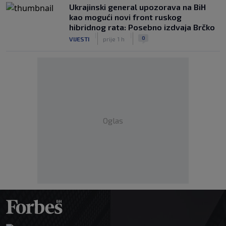
Ukrajinski general upozorava na BiH
kao mogući novi front ruskog
hibridnog rata: Posebno izdvaja Brčko
|
|
0
VIJESTI
prije 1 h
Oglas