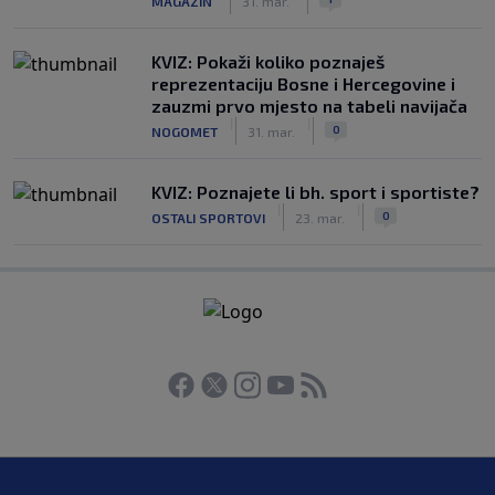
MAGAZIN
31. mar.
KVIZ: Pokaži koliko poznaješ
reprezentaciju Bosne i Hercegovine i
zauzmi prvo mjesto na tabeli navijača
|
|
0
NOGOMET
31. mar.
KVIZ: Poznajete li bh. sport i sportiste?
|
|
0
OSTALI SPORTOVI
23. mar.