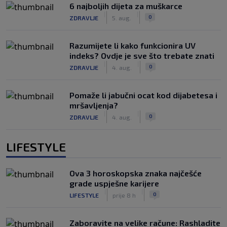
6 najboljih dijeta za muškarce
|
|
0
ZDRAVLJE
5. aug.
Razumijete li kako funkcionira UV
indeks? Ovdje je sve što trebate znati
|
|
0
ZDRAVLJE
4. aug.
Pomaže li jabučni ocat kod dijabetesa i
mršavljenja?
|
|
0
ZDRAVLJE
4. aug.
LIFESTYLE
Ova 3 horoskopska znaka najčešće
grade uspješne karijere
|
|
0
LIFESTYLE
prije 8 h
Zaboravite na velike račune: Rashladite