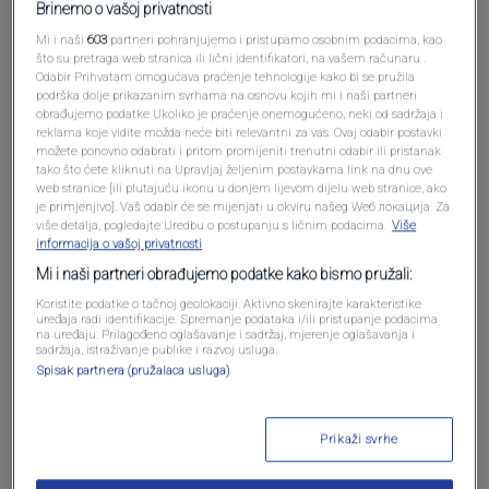
Brinemo o vašoj privatnosti
Oglas
Mi i naši
603
partneri pohranjujemo i pristupamo osobnim podacima, kao
što su pretraga web stranica ili lični identifikatori, na vašem računaru .
Odabir Prihvatam omogućava praćenje tehnologije kako bi se pružila
podrška dolje prikazanim svrhama na osnovu kojih mi i naši partneri
obrađujemo podatke Ukoliko je praćenje onemogućeno, neki od sadržaja i
reklama koje vidite možda neće biti relevantni za vas. Ovaj odabir postavki
možete ponovno odabrati i pritom promijeniti trenutni odabir ili pristanak
tako što ćete kliknuti na Upravljaj željenim postavkama link na dnu ove
web stranice [ili plutajuću ikonu u donjem lijevom dijelu web stranice, ako
je primjenjivo]. Vaš odabir će se mijenjati u okviru našeg Wеб локација. Za
više detalja, pogledajte Uredbu o postupanju s ličnim podacima.
Više
informacija o vašoj privatnosti
Mi i naši partneri obrađujemo podatke kako bismo pružali:
Oglas
Koristite podatke o tačnoj geolokaciji. Aktivno skenirajte karakteristike
uređaja radi identifikacije. Spremanje podataka i/ili pristupanje podacima
na uređaju. Prilagođeno oglašavanje i sadržaj, mjerenje oglašavanja i
sadržaja, istraživanje publike i razvoj usluga.
Spisak partnera (pružalaca usluga)
Prikaži svrhe
NAJČITANIJE