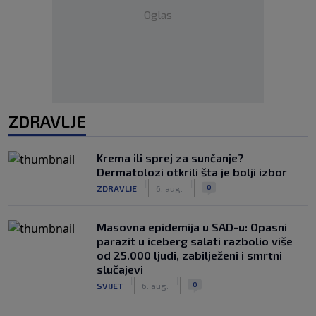
Oglas
ZDRAVLJE
Krema ili sprej za sunčanje?
Dermatolozi otkrili šta je bolji izbor
|
|
0
ZDRAVLJE
6. aug.
Masovna epidemija u SAD-u: Opasni
parazit u iceberg salati razbolio više
od 25.000 ljudi, zabilježeni i smrtni
slučajevi
|
|
0
SVIJET
6. aug.