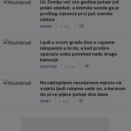
Uz Zemlju već sto godina putuje još
jedan objekat, a kineska sonda ga je
prošlog mjeseca prvi put snimila
izbliza
|
|
0
NAUKA
6. aug.
Ljudi u ovom gradu žive u rupama
iskopanim u brdu, a kad prošire
spavaću sobu ponekad nađu drago
kamenje
|
|
0
LIFESTYLE
2. aug.
Na najtoplijem naseljenom mjestu na
svijetu ljudi rukama vade so, a karavan
do prve pijace putuje dva dana
|
|
0
SVIJET
5. aug.