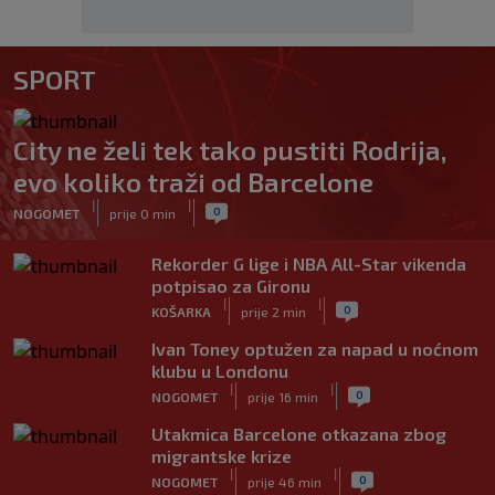
SPORT
City ne želi tek tako pustiti Rodrija,
evo koliko traži od Barcelone
|
|
0
NOGOMET
prije 0 min
Rekorder G lige i NBA All-Star vikenda
potpisao za Gironu
|
|
0
KOŠARKA
prije 2 min
Ivan Toney optužen za napad u noćnom
klubu u Londonu
|
|
0
NOGOMET
prije 16 min
Utakmica Barcelone otkazana zbog
migrantske krize
|
|
0
NOGOMET
prije 46 min