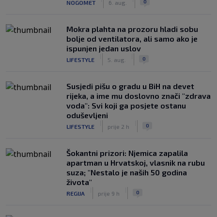
0
NOGOMET
6. aug.
Mokra plahta na prozoru hladi sobu
bolje od ventilatora, ali samo ako je
ispunjen jedan uslov
|
|
0
LIFESTYLE
5. aug.
Susjedi pišu o gradu u BiH na devet
rijeka, a ime mu doslovno znači "zdrava
voda": Svi koji ga posjete ostanu
oduševljeni
|
|
0
LIFESTYLE
prije 2 h
Šokantni prizori: Njemica zapalila
apartman u Hrvatskoj, vlasnik na rubu
suza; "Nestalo je naših 50 godina
života"
|
|
0
REGIJA
prije 9 h