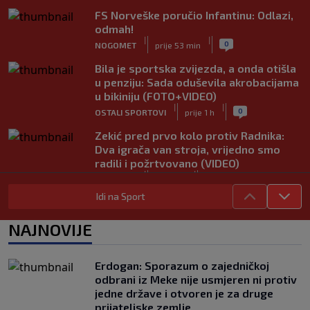
FS Norveške poručio Infantinu: Odlazi,
odmah!
|
|
0
NOGOMET
prije 53 min
Bila je sportska zvijezda, a onda otišla
u penziju: Sada oduševila akrobacijama
u bikiniju (FOTO+VIDEO)
|
|
0
OSTALI SPORTOVI
prije 1 h
Zekić pred prvo kolo protiv Radnika:
Dva igrača van stroja, vrijedno smo
radili i požrtvovano (VIDEO)
|
|
0
NOGOMET
prije 3 h
Idi na Sport
Tužna priča legende: Nekada je igrao na
Svjetskom prvenstvu, danas živi u
NAJNOVIJE
bijedi
|
|
0
NOGOMET
prije 3 h
Erdogan: Sporazum o zajedničkoj
Srđan Mandić prozvao Adnana
odbrani iz Meke nije usmjeren ni protiv
Džemidžića: Molio sam te da ne
jedne države i otvoren je za druge
zatvarate Koševo, smiješ li inspekciju
prijateljske zemlje