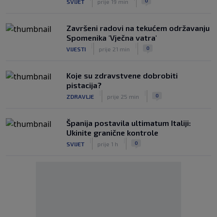
0
SVIJET
prije 19 min
Završeni radovi na tekućem održavanju
Spomenika 'Vječna vatra'
|
|
0
VIJESTI
prije 21 min
Koje su zdravstvene dobrobiti
pistacija?
|
|
0
ZDRAVLJE
prije 25 min
Španija postavila ultimatum Italiji:
Ukinite granične kontrole
|
|
0
SVIJET
prije 1 h