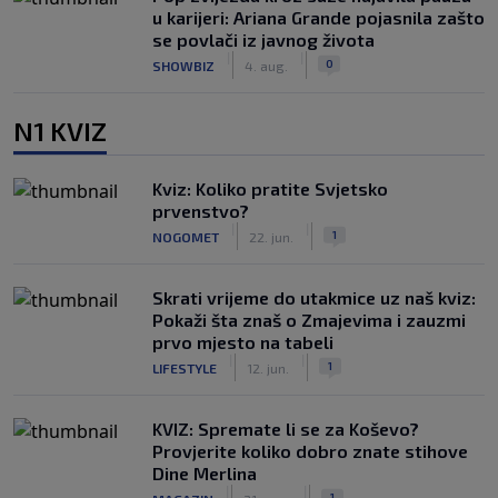
u karijeri: Ariana Grande pojasnila zašto
se povlači iz javnog života
|
|
0
SHOWBIZ
4. aug.
N1 KVIZ
Kviz: Koliko pratite Svjetsko
prvenstvo?
|
|
1
NOGOMET
22. jun.
Skrati vrijeme do utakmice uz naš kviz:
Pokaži šta znaš o Zmajevima i zauzmi
prvo mjesto na tabeli
|
|
1
LIFESTYLE
12. jun.
KVIZ: Spremate li se za Koševo?
Provjerite koliko dobro znate stihove
Dine Merlina
|
|
1