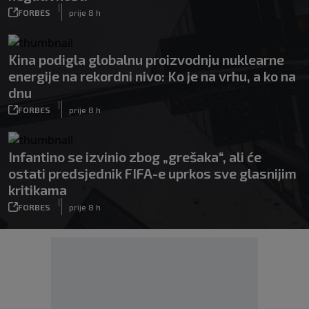
|
FORBES
prije 8 h
Kina podigla globalnu proizvodnju nuklearne
energije na rekordni nivo: Ko je na vrhu, a ko na
dnu
|
FORBES
prije 8 h
Infantino se izvinio zbog „grešaka“, ali će
ostati predsjednik FIFA-e uprkos sve glasnijim
kritikama
|
FORBES
prije 8 h