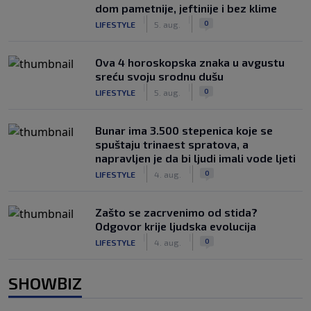
dom pametnije, jeftinije i bez klime
|
|
0
LIFESTYLE
5. aug.
Ova 4 horoskopska znaka u avgustu
sreću svoju srodnu dušu
|
|
0
LIFESTYLE
5. aug.
Bunar imа 3.500 stepenica koje se
spuštaju trinaest spratova, a
napravljen je da bi ljudi imali vode ljeti
|
|
0
LIFESTYLE
4. aug.
Zašto se zacrvenimo od stida?
Odgovor krije ljudska evolucija
|
|
0
LIFESTYLE
4. aug.
SHOWBIZ