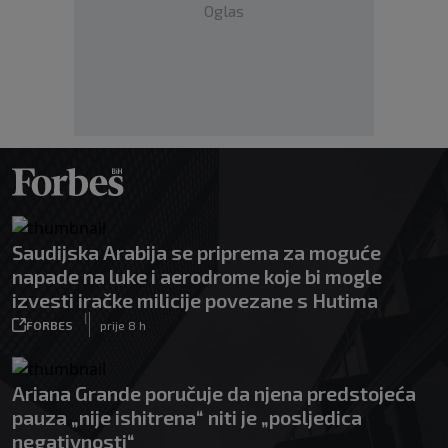
Oglas
Saudijska Arabija se priprema za moguće
napade na luke i aerodrome koje bi mogle
izvesti iračke milicije povezane s Hutima
|
FORBES
prije 8 h
Ariana Grande poručuje da njena predstojeća
pauza „nije ishitrena“ niti je „posljedica
negativnosti“