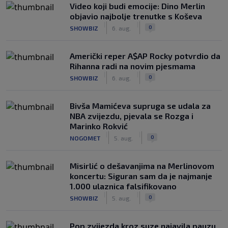
Video koji budi emocije: Dino Merlin
objavio najbolje trenutke s Koševa
|
|
0
SHOWBIZ
6. aug.
Američki reper A$AP Rocky potvrdio da
Rihanna radi na novim pjesmama
|
|
0
SHOWBIZ
6. aug.
Bivša Mamićeva supruga se udala za
NBA zvijezdu, pjevala se Rozga i
Marinko Rokvić
|
|
0
NOGOMET
5. aug.
Misirlić o dešavanjima na Merlinovom
koncertu: Siguran sam da je najmanje
1.000 ulaznica falsifikovano
|
|
0
SHOWBIZ
5. aug.
Pop zvijezda kroz suze najavila pauzu