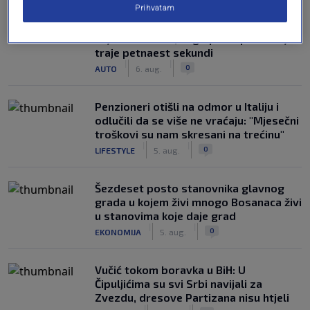
Prihvatam
Auto koje stoji na suncu ne hladi se
najbrže klimom, nego postupkom koji
traje petnaest sekundi
|
|
0
AUTO
6. aug.
Penzioneri otišli na odmor u Italiju i
odlučili da se više ne vraćaju: "Mjesečni
troškovi su nam skresani na trećinu"
|
|
0
LIFESTYLE
5. aug.
Šezdeset posto stanovnika glavnog
grada u kojem živi mnogo Bosanaca živi
u stanovima koje daje grad
|
|
0
EKONOMIJA
5. aug.
Vučić tokom boravka u BiH: U
Čipuljićima su svi Srbi navijali za
Zvezdu, dresove Partizana nisu htjeli
|
|