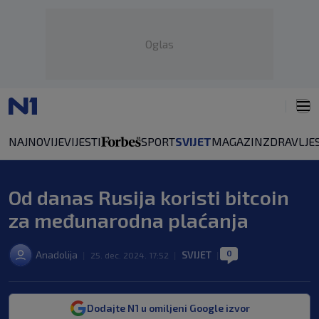
Oglas
NAJNOVIJE
VIJESTI
SPORT
SVIJET
MAGAZIN
ZDRAVLJE
Od danas Rusija koristi bitcoin
za međunarodna plaćanja
0
Anadolija
SVIJET
|
25. dec. 2024. 17:52
|
|
Dodajte N1 u omiljeni Google izvor