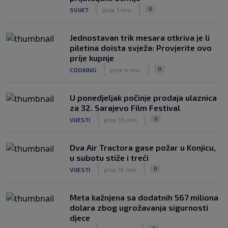
poslati Borcu?
|
|
|
|
0
SVIJET
prije 1 min
0
NOGOMET
prije 5 h
Jednostavan trik mesara otkriva je li
piletina doista svježa: Provjerite ovo
prije kupnje
|
|
0
COOKING
prije 4 min
U ponedjeljak počinje prodaja ulaznica
za 32. Sarajevo Film Festival
|
|
0
VIJESTI
prije 10 min
Dva Air Tractora gase požar u Konjicu,
u subotu stiže i treći
|
|
0
VIJESTI
prije 16 min
Meta kažnjena sa dodatnih 567 miliona
dolara zbog ugrožavanja sigurnosti
djece
|
|