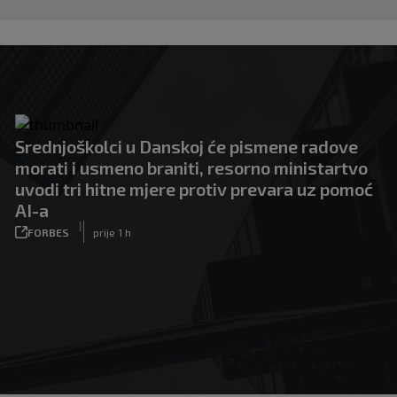
Srednjoškolci u Danskoj će pismene radove
morati i usmeno braniti, resorno ministartvo
uvodi tri hitne mjere protiv prevara uz pomoć
AI-a
|
FORBES
prije 1 h