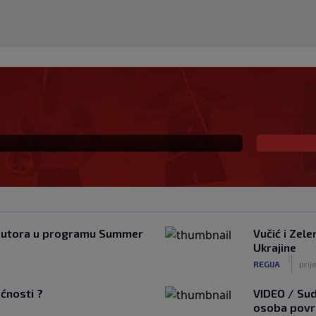
ja
h autora u programu Summer
Vučić i Zele
Ukrajine
|
REGIJA
prij
ućnosti ?
VIDEO / Sud
osoba povri