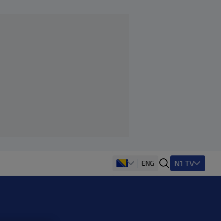
N1 TV
ENG