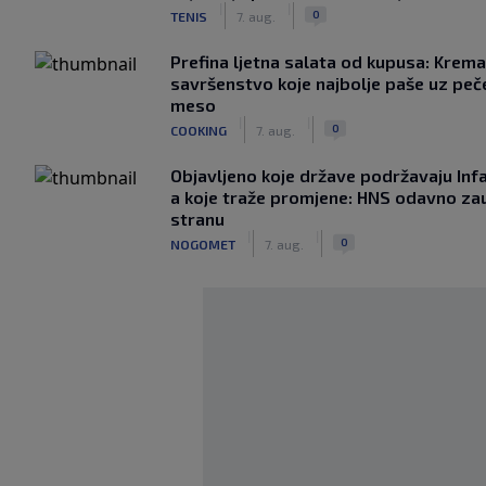
|
|
0
TENIS
7. aug.
Prefina ljetna salata od kupusa: Krem
savršenstvo koje najbolje paše uz pe
meso
|
|
0
COOKING
7. aug.
Objavljeno koje države podržavaju Infa
a koje traže promjene: HNS odavno za
stranu
|
|
0
NOGOMET
7. aug.