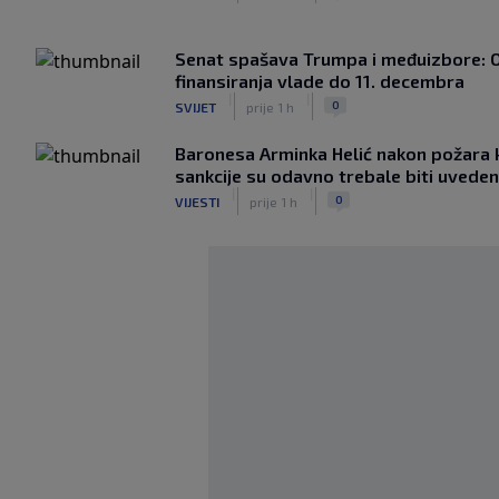
Senat spašava Trumpa i međuizbore: 
finansiranja vlade do 11. decembra
|
|
0
SVIJET
prije 1 h
Baronesa Arminka Helić nakon požara 
sankcije su odavno trebale biti uvede
|
|
0
VIJESTI
prije 1 h