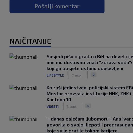
Pošalji komentar
NAJČITANIJE
Susjedi pišu o gradu u BiH na devet rije
ime mu doslovno znači "zdrava voda":
koji ga posjete ostanu oduševljeni
|
|
0
LIFESTYLE
7. aug.
Ko ruši jedinstveni policijski sistem F
Mostar prozvala institucije HNK, ZHK i
Kantona 10
|
|
0
VIJESTI
7. aug.
"I danas osjećam ljubomoru": Ana Ivan
govorila o svojoj ljepoti i predrasuda
koje su je pratile tokom karijere