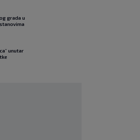
og grada u
 stanovima
ica" unutar
tke