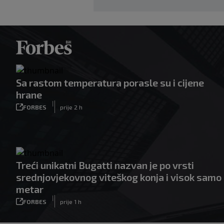
Sa rastom temperatura porasle su i cijene
hrane
|
FORBES
prije 2 h
Treći unikatni Bugatti nazvan je po vrsti
srednjovjekovnog viteškog konja i visok samo
metar
|
FORBES
prije 1 h