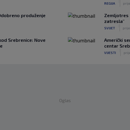
|
REGIJA
prije
Odobreno produženje
Zemljotres 
zatresla"
|
SVIJET
prije
kod Srebrenice: Nove
Američki se
ne
centar Sreb
|
VIJESTI
prij
Oglas