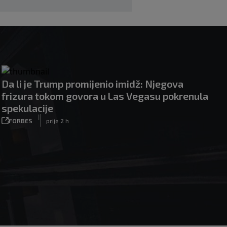
Da li je Trump promijenio imidž: Njegova
frizura tokom govora u Las Vegasu pokrenula
spekulacije
|
FORBES
prije 2 h