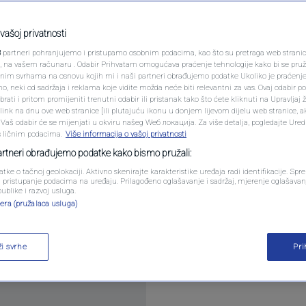
m koji je Trump srušio:
PODCAST
ji?
N1 SPECIJAL
vašoj privatnosti
3
partneri pohranjujemo i pristupamo osobnim podacima, kao što su pretraga web stranica 
FENOMENI
ri, na vašem računaru . Odabir Prihvatam omogućava praćenje tehnologije kako bi se pruž
entara
anim svrhama na osnovu kojih mi i naši partneri obrađujemo podatke Ukoliko je praćenj
 neki od sadržaja i reklama koje vidite možda neće biti relevantni za vas. Ovaj odabir p
NEISTRAŽENO
ati i pritom promijeniti trenutni odabir ili pristanak tako što ćete kliknuti na Upravljaj 
ink na dnu ove web stranice [ili plutajuću ikonu u donjem lijevom dijelu web stranice, a
VIRALNO
. Vaš odabir će se mijenjati u okviru našeg Wеб локација. Za više detalja, pogledajte Ure
s ličnim podacima.
Više informacija o vašoj privatnosti
FOTO
partneri obrađujemo podatke kako bismo pružali:
atke o tačnoj geolokaciji. Aktivno skenirajte karakteristike uređaja radi identifikacije. Sp
PROMO
li pristupanje podacima na uređaju. Prilagođeno oglašavanje i sadržaj, mjerenje oglašavanj
novog sporazuma koji bi okončao tromjesečni rat s
publike i razvoj usluga.
era (pružalaca usluga)
eć visi nad cijelim procesom: hoće li Donald Trump s
VIDEO
o 2018. godine?
Pročitaj više
ži svrhe
Pr