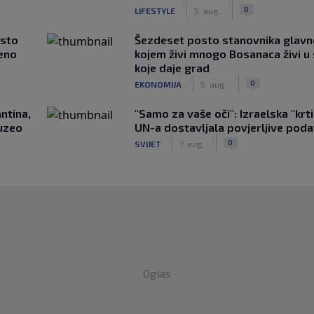
|
|
0
LIFESTYLE
5. aug.
asto
Šezdeset posto stanovnika glavn
čeno
kojem živi mnogo Bosanaca živi u
koje daje grad
|
|
0
EKONOMIJA
5. aug.
ntina,
"Samo za vaše oči": Izraelska "krt
uzeo
UN-a dostavljala povjerljive poda
|
|
0
SVIJET
7. aug.
Oglas