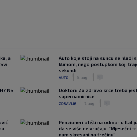
ka, a
Auto koje stoji na suncu ne hladi 
 Svi
klimom, nego postupkom koji traj
sekundi
|
|
0
AUTO
6. aug.
BiH? NS
Doktori: Za zdravo srce treba jest
supernamirnice
|
|
0
ZDRAVLJE
7. aug.
ović
Penzioneri otišli na odmor u Italiju 
ma
da se više ne vraćaju: "Mjesečni t
nam skresani na trećinu"