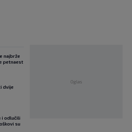
se najbrže
e petnaest
Oglas
i dvije
i odlučili
roškovi su