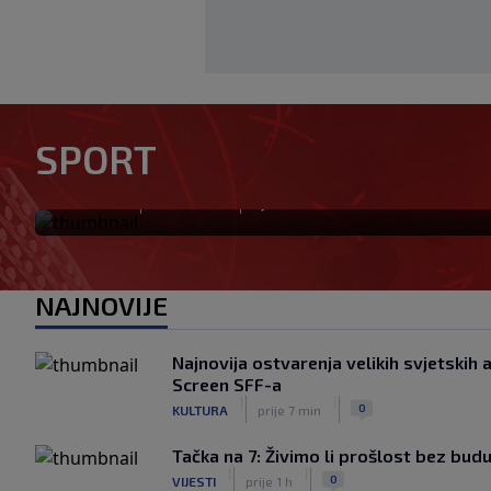
SPORT
Preminuo otac Lionela Messi
|
|
0
NOGOMET
prije 21 min
NAJNOVIJE
Najnovija ostvarenja velikih svjetski
Screen SFF-a
|
|
0
KULTURA
prije 7 min
Tačka na 7: Živimo li prošlost bez bud
|
|
0
VIJESTI
prije 1 h