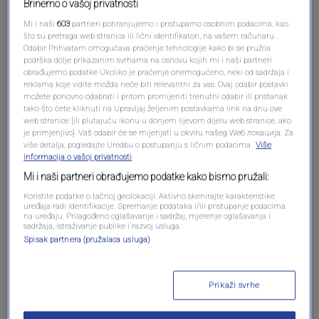
Brinemo o vašoj privatnosti
Mi i naši
603
partneri pohranjujemo i pristupamo osobnim podacima, kao
što su pretraga web stranica ili lični identifikatori, na vašem računaru .
Odabir Prihvatam omogućava praćenje tehnologije kako bi se pružila
podrška dolje prikazanim svrhama na osnovu kojih mi i naši partneri
obrađujemo podatke Ukoliko je praćenje onemogućeno, neki od sadržaja i
Oglas
reklama koje vidite možda neće biti relevantni za vas. Ovaj odabir postavki
možete ponovno odabrati i pritom promijeniti trenutni odabir ili pristanak
tako što ćete kliknuti na Upravljaj željenim postavkama link na dnu ove
web stranice [ili plutajuću ikonu u donjem lijevom dijelu web stranice, ako
je primjenjivo]. Vaš odabir će se mijenjati u okviru našeg Wеб локација. Za
više detalja, pogledajte Uredbu o postupanju s ličnim podacima.
Više
informacija o vašoj privatnosti
Mi i naši partneri obrađujemo podatke kako bismo pružali:
Koristite podatke o tačnoj geolokaciji. Aktivno skenirajte karakteristike
uređaja radi identifikacije. Spremanje podataka i/ili pristupanje podacima
na uređaju. Prilagođeno oglašavanje i sadržaj, mjerenje oglašavanja i
sadržaja, istraživanje publike i razvoj usluga.
Spisak partnera (pružalaca usluga)
Oglas
Prikaži svrhe