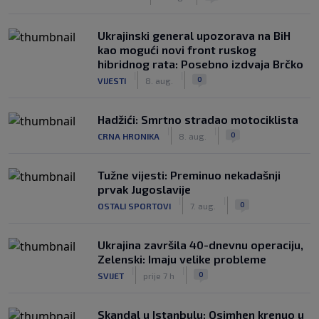
Ukrajinski general upozorava na BiH
kao mogući novi front ruskog
hibridnog rata: Posebno izdvaja Brčko
|
|
0
VIJESTI
8. aug.
Hadžići: Smrtno stradao motociklista
|
|
0
CRNA HRONIKA
8. aug.
Tužne vijesti: Preminuo nekadašnji
prvak Jugoslavije
|
|
0
OSTALI SPORTOVI
7. aug.
Ukrajina završila 40-dnevnu operaciju,
Zelenski: Imaju velike probleme
|
|
0
SVIJET
prije 7 h
Skandal u Istanbulu: Osimhen krenuo u