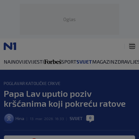
Oglas
NAJNOVIJE
VIJESTI
SPORT
SVIJET
MAGAZIN
ZDRAVLJE
POGLAVAR KATOLIČKE CRKVE
Papa Lav uputio poziv
kršćanima koji pokreću ratove
0
Hina
SVIJET
|
13. mar. 2026. 16:33
|
|