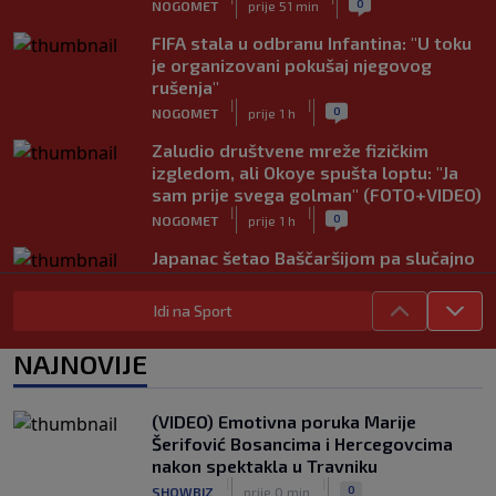
0
NOGOMET
prije 51 min
FIFA stala u odbranu Infantina: "U toku
je organizovani pokušaj njegovog
rušenja"
|
|
0
NOGOMET
prije 1 h
Zaludio društvene mreže fizičkim
izgledom, ali Okoye spušta loptu: "Ja
sam prije svega golman" (FOTO+VIDEO)
|
|
0
NOGOMET
prije 1 h
Japanac šetao Baščaršijom pa slučajno
sreo legendu Galatasaraya: Nije znao
ko je čovjek ispred njega
Idi na Sport
|
|
0
VIRALNO
prije 1 h
NAJNOVIJE
Modrić bi mogao dobiti neočekivanu
ulogu u Milanu: Gazzetta nagovijestila
veliki potez
(VIDEO) Emotivna poruka Marije
|
|
0
NOGOMET
prije 6 h
Šerifović Bosancima i Hercegovcima
nakon spektakla u Travniku
"Peković je imao 140 kila, nisam mogao
|
|
0
SHOWBIZ
prije 0 min
to da ga pitam": Luda priča NBA