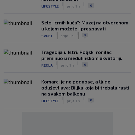
|
|
0
LIFESTYLE
prije 1 h
Selo "crnih kuća": Muzej na otvorenom
u kojem možete i prespavati
|
|
0
SVIJET
prije 1 h
Tragedija u Istri: Poljski ronilac
preminuo u medulinskom akvatoriju
|
|
0
REGIJA
prije 1 h
Komarci je ne podnose, a ljude
oduševljava: Biljka koja bi trebala rasti
na svakom balkonu
|
|
0
LIFESTYLE
prije 1 h