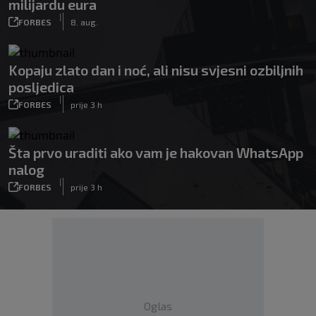
milijardu eura
|
FORBES
8. aug.
Kopaju zlato dan i noć, ali nisu svjesni ozbiljnih
posljedica
|
FORBES
prije 3 h
Šta prvo uraditi ako vam je hakovan WhatsApp
nalog
|
FORBES
prije 3 h
Oglas