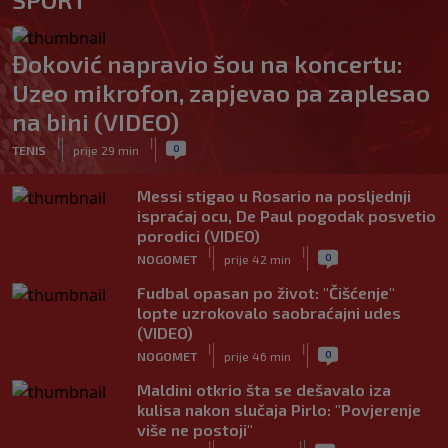
Đoković napravio šou na koncertu:
Uzeo mikrofon, zapjevao pa zaplesao
na bini (VIDEO)
|
|
0
TENIS
prije 29 min
Messi stigao u Rosario na posljednji
ispraćaj ocu, De Paul pogodak posvetio
porodici (VIDEO)
|
|
0
NOGOMET
prije 42 min
Fudbal opasan po život: "Čišćenje"
lopte uzrokovalo saobraćajni udes
(VIDEO)
|
|
0
NOGOMET
prije 46 min
Maldini otkrio šta se dešavalo iza
kulisa nakon slučaja Pirlo: "Povjerenje
više ne postoji"
|
|