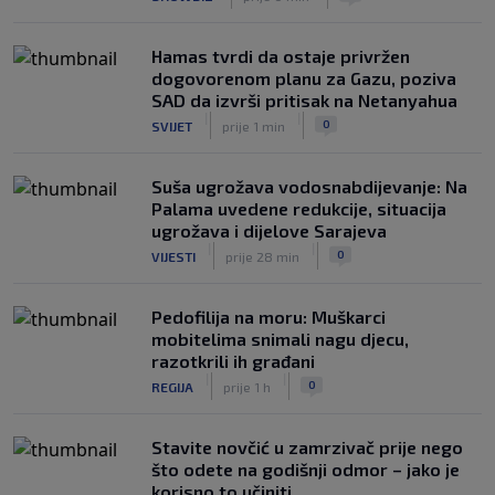
zvijezde, htio je samo jednu stvar
|
|
0
KOŠARKA
prije 6 h
Hamas tvrdi da ostaje privržen
dogovorenom planu za Gazu, poziva
SAD da izvrši pritisak na Netanyahua
|
|
0
SVIJET
prije 1 min
Suša ugrožava vodosnabdijevanje: Na
Palama uvedene redukcije, situacija
ugrožava i dijelove Sarajeva
|
|
0
VIJESTI
prije 28 min
Pedofilija na moru: Muškarci
mobitelima snimali nagu djecu,
razotkrili ih građani
|
|
0
REGIJA
prije 1 h
Stavite novčić u zamrzivač prije nego
što odete na godišnji odmor – jako je
korisno to učiniti