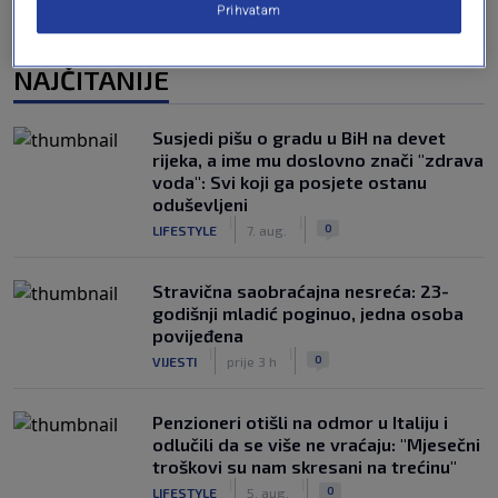
Prihvatam
NAJČITANIJE
Susjedi pišu o gradu u BiH na devet
rijeka, a ime mu doslovno znači "zdrava
voda": Svi koji ga posjete ostanu
oduševljeni
|
|
0
LIFESTYLE
7. aug.
Stravična saobraćajna nesreća: 23-
godišnji mladić poginuo, jedna osoba
povijeđena
|
|
0
VIJESTI
prije 3 h
Penzioneri otišli na odmor u Italiju i
odlučili da se više ne vraćaju: "Mjesečni
troškovi su nam skresani na trećinu"
|
|
0
LIFESTYLE
5. aug.