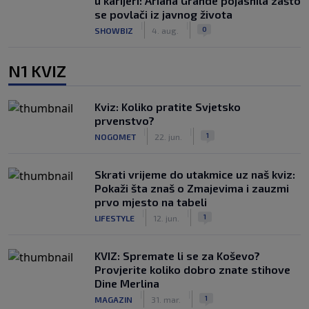
u karijeri: Ariana Grande pojasnila zašto
se povlači iz javnog života
|
|
0
SHOWBIZ
4. aug.
N1 KVIZ
Kviz: Koliko pratite Svjetsko
prvenstvo?
|
|
1
NOGOMET
22. jun.
Skrati vrijeme do utakmice uz naš kviz:
Pokaži šta znaš o Zmajevima i zauzmi
prvo mjesto na tabeli
|
|
1
LIFESTYLE
12. jun.
KVIZ: Spremate li se za Koševo?
Provjerite koliko dobro znate stihove
Dine Merlina
|
|
1
MAGAZIN
31. mar.