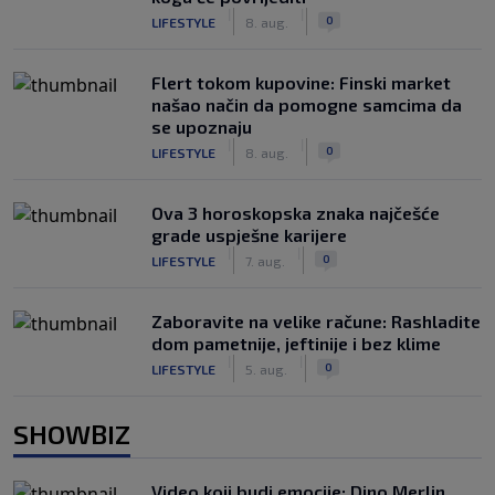
|
|
0
LIFESTYLE
8. aug.
Flert tokom kupovine: Finski market
našao način da pomogne samcima da
se upoznaju
|
|
0
LIFESTYLE
8. aug.
Ova 3 horoskopska znaka najčešće
grade uspješne karijere
|
|
0
LIFESTYLE
7. aug.
Zaboravite na velike račune: Rashladite
dom pametnije, jeftinije i bez klime
|
|
0
LIFESTYLE
5. aug.
SHOWBIZ
Video koji budi emocije: Dino Merlin