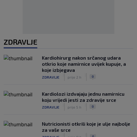
ZDRAVLJE
Kardiohirurg nakon srčanog udara
otkrio koje namirnice uvijek kupuje, a
koje izbjegava
|
|
0
ZDRAVLJE
prije 2 h
Kardiolozi izdvajaju jednu namirnicu
koju vrijedi jesti za zdravije srce
|
|
0
ZDRAVLJE
prije 5 h
Nutricionisti otkrili koje je ulje najbolje
za vaše srce
|
|
0
ZDRAVLJE
prije 8 h