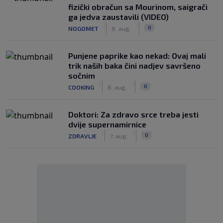
fizički obračun sa Mourinom, saigrači
ga jedva zaustavili (VIDEO)
|
|
0
NOGOMET
8. aug.
Punjene paprike kao nekad: Ovaj mali
trik naših baka čini nadjev savršeno
sočnim
|
|
0
COOKING
8. aug.
Doktori: Za zdravo srce treba jesti
dvije supernamirnice
|
|
0
ZDRAVLJE
7. aug.