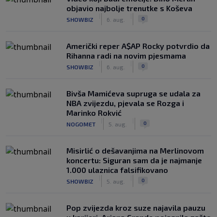
objavio najbolje trenutke s Koševa
|
|
0
SHOWBIZ
6. aug.
Američki reper A$AP Rocky potvrdio da
Rihanna radi na novim pjesmama
|
|
0
SHOWBIZ
6. aug.
Bivša Mamićeva supruga se udala za
NBA zvijezdu, pjevala se Rozga i
Marinko Rokvić
|
|
0
NOGOMET
5. aug.
Misirlić o dešavanjima na Merlinovom
koncertu: Siguran sam da je najmanje
1.000 ulaznica falsifikovano
|
|
0
SHOWBIZ
5. aug.
Pop zvijezda kroz suze najavila pauzu