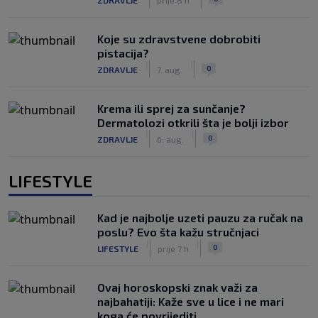
Koje su zdravstvene dobrobiti
pistacija?
|
|
0
ZDRAVLJE
7. aug.
Krema ili sprej za sunčanje?
Dermatolozi otkrili šta je bolji izbor
|
|
0
ZDRAVLJE
6. aug.
LIFESTYLE
Kad je najbolje uzeti pauzu za ručak na
poslu? Evo šta kažu stručnjaci
|
|
0
LIFESTYLE
prije 7 h
Ovaj horoskopski znak važi za
najbahatiji: Kaže sve u lice i ne mari
koga će povrijediti