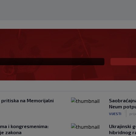
dnju da je UEFA platila
 pritiska na Memorijalni
Saobraćajna
Neum potpu
|
VIJESTI
pri
rima i kongresmenima:
Ukrajinski 
nje zakona
hibridnog r