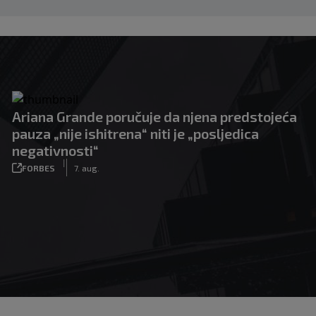
Ariana Grande poručuje da njena predstojeća
pauza „nije ishitrena“ niti je „posljedica
negativnosti“
|
FORBES
7. aug.