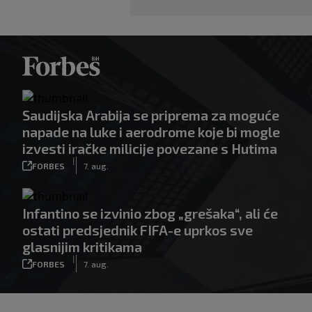
Saudijska Arabija se priprema za moguće
napade na luke i aerodrome koje bi mogle
izvesti iračke milicije povezane s Hutima
|
FORBES
7. aug.
Infantino se izvinio zbog „grešaka“, ali će
ostati predsjednik FIFA-e uprkos sve
glasnijim kritikama
|
FORBES
7. aug.