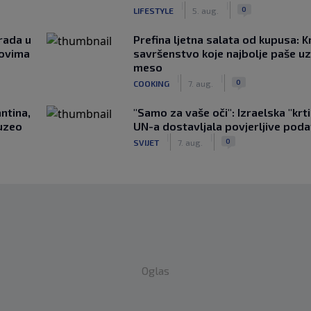
|
|
0
LIFESTYLE
5. aug.
rada u
Prefina ljetna salata od kupusa: 
novima
savršenstvo koje najbolje paše u
meso
|
|
0
COOKING
7. aug.
ntina,
"Samo za vaše oči": Izraelska "krt
uzeo
UN-a dostavljala povjerljive poda
|
|
0
SVIJET
7. aug.
Oglas