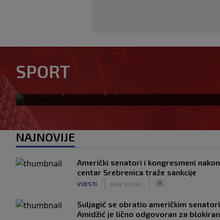
Predsjednik FIFA-e negira tvr
SPORT
navodnoj "ljubavnici"
|
|
0
NOGOMET
prije 6 min
NAJNOVIJE
Američki senatori i kongresmeni nakon
centar Srebrenica traže sankcije
|
|
0
VIJESTI
prije 13 min
Suljagić se obratio američkim senato
Amidžić je lično odgovoran za blokira