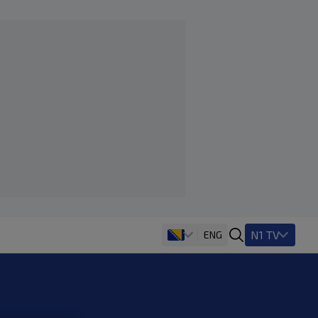
N1 TV
ENG