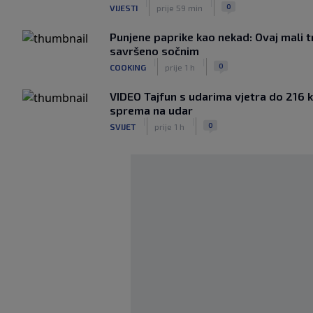
|
|
0
VIJESTI
prije 59 min
Punjene paprike kao nekad: Ovaj mali tr
savršeno sočnim
|
|
0
COOKING
prije 1 h
VIDEO Tajfun s udarima vjetra do 216 
sprema na udar
|
|
0
SVIJET
prije 1 h