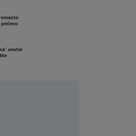
Kremasto
z pečeno
ica" unutar
tke