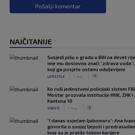
Pošalji komentar
NAJČITANIJE
Susjedi pišu o gradu u BiH na devet rije
ime mu doslovno znači "zdrava voda":
koji ga posjete ostanu oduševljeni
|
|
0
LIFESTYLE
7. aug.
Ko ruši jedinstveni policijski sistem F
Mostar prozvala institucije HNK, ZHK i
Kantona 10
|
|
0
VIJESTI
7. aug.
"I danas osjećam ljubomoru": Ana Ivan
govorila o svojoj ljepoti i predrasuda
koje su je pratile tokom karijere