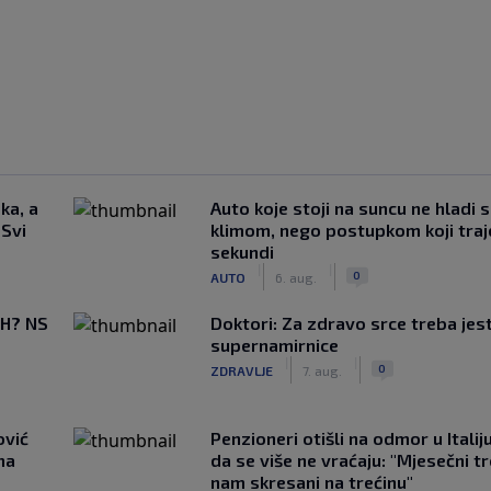
ka, a
Auto koje stoji na suncu ne hladi 
 Svi
klimom, nego postupkom koji traj
sekundi
|
|
0
AUTO
6. aug.
BiH? NS
Doktori: Za zdravo srce treba jest
supernamirnice
|
|
0
ZDRAVLJE
7. aug.
ović
Penzioneri otišli na odmor u Italiju 
ma
da se više ne vraćaju: "Mjesečni t
nam skresani na trećinu"