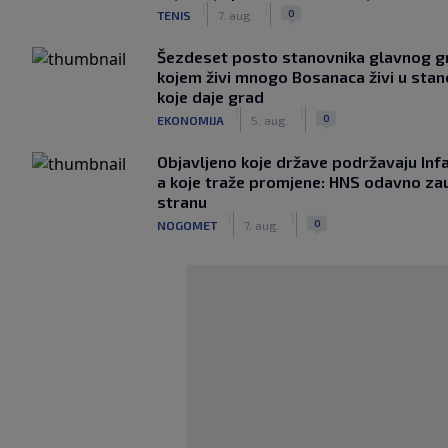
|
|
0
TENIS
7. aug.
Šezdeset posto stanovnika glavnog g
kojem živi mnogo Bosanaca živi u sta
koje daje grad
|
|
0
EKONOMIJA
5. aug.
Objavljeno koje države podržavaju Infa
a koje traže promjene: HNS odavno za
stranu
|
|
0
NOGOMET
7. aug.