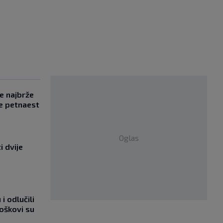
se najbrže
e petnaest
Oglas
i dvije
i odlučili
roškovi su