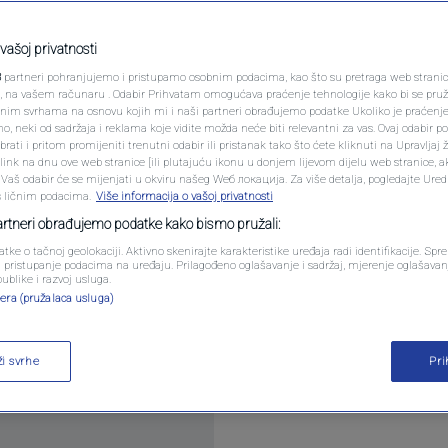
na zbog pokušaja
PODCAST
 saveznika
N1 SPECIJAL
vašoj privatnosti
3
partneri pohranjujemo i pristupamo osobnim podacima, kao što su pretraga web stranica 
FENOMENI
ri, na vašem računaru . Odabir Prihvatam omogućava praćenje tehnologije kako bi se pruž
tara
anim svrhama na osnovu kojih mi i naši partneri obrađujemo podatke Ukoliko je praćenj
 neki od sadržaja i reklama koje vidite možda neće biti relevantni za vas. Ovaj odabir p
NEISTRAŽENO
ati i pritom promijeniti trenutni odabir ili pristanak tako što ćete kliknuti na Upravljaj 
ink na dnu ove web stranice [ili plutajuću ikonu u donjem lijevom dijelu web stranice, a
VIRALNO
. Vaš odabir će se mijenjati u okviru našeg Wеб локација. Za više detalja, pogledajte Ure
s ličnim podacima.
Više informacija o vašoj privatnosti
FOTO
partneri obrađujemo podatke kako bismo pružali:
atke o tačnoj geolokaciji. Aktivno skenirajte karakteristike uređaja radi identifikacije. Sp
PROMO
li pristupanje podacima na uređaju. Prilagođeno oglašavanje i sadržaj, mjerenje oglašavanj
dok su rasle napetosti zbog mogućeg pokušaja hapš
publike i razvoj usluga.
era (pružalaca usluga)
je i bliskog saveznika Rodriga Dutertea, kojeg tra
VIDEO
itaj više
ži svrhe
Pr