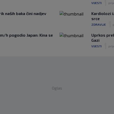
|
VIJESTI
prij
ik naših baka čini nadjev
Kardiolozi i
srce
|
ZDRAVLJE
p
km/h pogodio Japan: Kina se
Uprkos preki
Gazi
|
VIJESTI
prij
Oglas