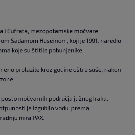
isa i Eufrata, mezopotamske močvare
orom Sadamom Huseinom, koji je 1991. naredio
ama koje su štitile pobunjenike.
meno prolazile kroz godine oštre suše, nakon
ezone.
 posto močvarnih područja južnog Iraka,
 potpunosti je izgubilo vodu, prema
gradnju mira PAX.