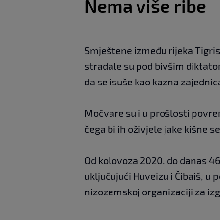
Nema više ribe
Smještene između rijeka Tigr
stradale su pod bivšim diktat
da se isuše kao kazna zajednic
Močvare su i u prošlosti povre
čega bi ih oživjele jake kišne s
Od kolovoza 2020. do danas 46
uključujući Huveizu i Čibaiš, u
nizozemskoj organizaciji za iz