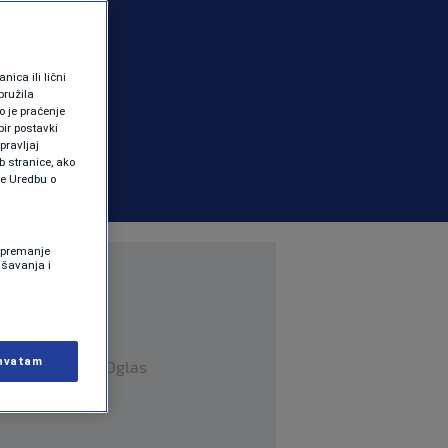
ica ili lični
pružila
 je praćenje
ir postavki
pravljaj
b stranice, ako
te Uredbu o
 Spremanje
ašavanja i
hvatam
Oglas