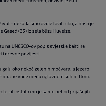
ularan među turistima, doživio je istu
vot - nekada smo ovdje lovili ribu, a naša je
 je Gased (35) iz sela blizu Huveize.
su na UNESCO-ov popis svjetske baštine
 i drevne povijesti.
jugaju oko nekoć zelenih močvara, a jezero
ve mutne vode među uglavnom suhim tlom.
ole, ali ostalo mu je samo pet od prijašnjih