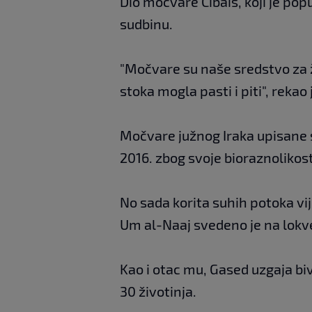
Dio močvare Čibaiš, koji je pop
sudbinu.
"Močvare su naše sredstvo za ži
stoka mogla pasti i piti", rekao
Močvare južnog Iraka upisane 
2016. zbog svoje bioraznolikosti
No sada korita suhih potoka vi
Um al-Naaj svedeno je na lok
Kao i otac mu, Gased uzgaja biv
30 životinja.