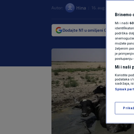
Hina
Autor:
16. aug. 2022. 08:46
|
>
Brinemo o
Mi i naši
60
identifikat
Dodajte N1 u omiljeni Google izvor
podrška dol
onemogućeno,
možete ponov
željenim pos
je primjenji
postupanju 
Mi i naši
Koristite po
podataka i/
sadržaja, is
Spisak par
Prika