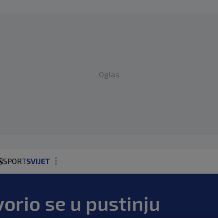
Oglas
SPORT
SVIJET
MAGAZIN
vorio se u pustinju
ZDRAVLJE