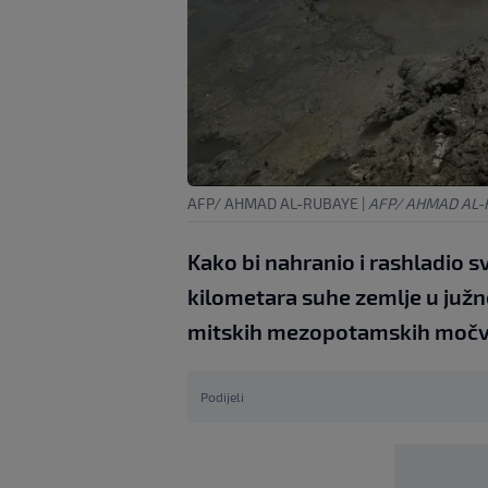
AFP/ AHMAD AL-RUBAYE
|
AFP/ AHMAD AL-
Kako bi nahranio i rashladio s
kilometara suhe zemlje u južn
mitskih mezopotamskih močv
Podijeli