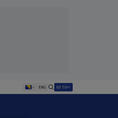
N1 TV
ENG