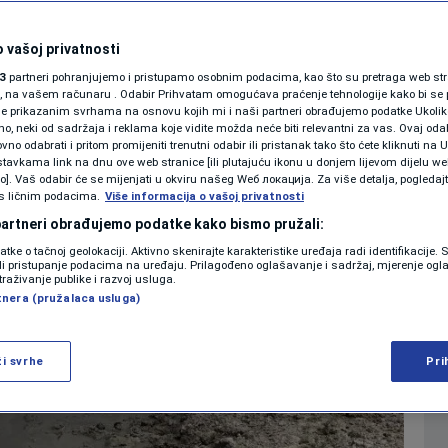
SHOWBIZ
0
08:48
SVIJET
komentara
|
|
KOLUMNE
 vašoj privatnosti
3
partneri pohranjujemo i pristupamo osobnim podacima, kao što su pretraga web stran
ori, na vašem računaru . Odabir Prihvatam omogućava praćenje tehnologije kako bi se 
Više
je prikazanim svrhama na osnovu kojih mi i naši partneri obrađujemo podatke Ukoliko
 neki od sadržaja i reklama koje vidite možda neće biti relevantni za vas. Ovaj odab
PODCAST
no odabrati i pritom promijeniti trenutni odabir ili pristanak tako što ćete kliknuti na U
tavkama link na dnu ove web stranice [ili plutajuću ikonu u donjem lijevom dijelu we
N1 SPECIJAL
vo]. Vaš odabir će se mijenjati u okviru našeg Wеб локација. Za više detalja, pogledaj
s ličnim podacima.
Više informacija o vašoj privatnosti
FENOMENI
 partneri obrađujemo podatke kako bismo pružali:
datke o tačnoj geolokaciji. Aktivno skenirajte karakteristike uređaja radi identifikacije.
NEISTRAŽENO
ili pristupanje podacima na uređaju. Prilagođeno oglašavanje i sadržaj, mjerenje ogl
traživanje publike i razvoj usluga.
tnera (pružalaca usluga)
VIRALNO
FOTO
ži svrhe
Pri
PROMO
VIDEO