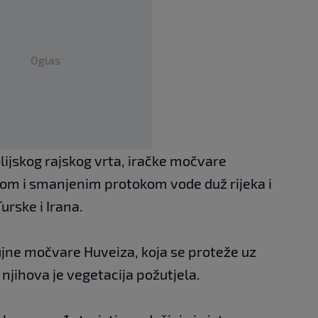
Oglas
blijskog rajskog vrta, iračke močvare
om i smanjenim protokom vode duž rijeka i
urske i Irana.
ne močvare Huveiza, koja se proteže uz
 njihova je vegetacija požutjela.