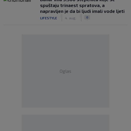
spuštaju trinaest spratova, a
napravljen je da bi ljudi imali vode ljeti
|
|
0
LIFESTYLE
4. aug.
Oglas