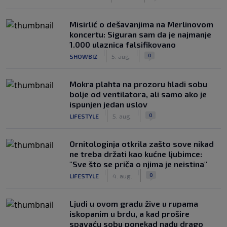
Misirlić o dešavanjima na Merlinovom
koncertu: Siguran sam da je najmanje
1.000 ulaznica falsifikovano
|
|
0
SHOWBIZ
5. aug.
Mokra plahta na prozoru hladi sobu
bolje od ventilatora, ali samo ako je
ispunjen jedan uslov
|
|
0
LIFESTYLE
5. aug.
Ornitologinja otkrila zašto sove nikad
ne treba držati kao kućne ljubimce:
"Sve što se priča o njima je neistina"
|
|
0
LIFESTYLE
4. aug.
Ljudi u ovom gradu žive u rupama
iskopanim u brdu, a kad prošire
spavaću sobu ponekad nađu drago