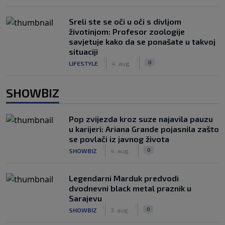
Sreli ste se oči u oči s divljom
životinjom: Profesor zoologije
savjetuje kako da se ponašate u takvoj
situaciji
|
|
0
LIFESTYLE
4. aug.
SHOWBIZ
Pop zvijezda kroz suze najavila pauzu
u karijeri: Ariana Grande pojasnila zašto
se povlači iz javnog života
|
|
0
SHOWBIZ
4. aug.
Legendarni Marduk predvodi
dvodnevni black metal praznik u
Sarajevu
|
|
0
SHOWBIZ
3. aug.