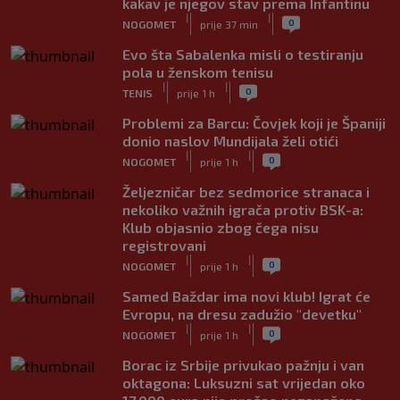
kakav je njegov stav prema Infantinu
|
|
0
NOGOMET
prije 37 min
Evo šta Sabalenka misli o testiranju
pola u ženskom tenisu
|
|
0
TENIS
prije 1 h
Problemi za Barcu: Čovjek koji je Španiji
donio naslov Mundijala želi otići
|
|
0
NOGOMET
prije 1 h
Željezničar bez sedmorice stranaca i
nekoliko važnih igrača protiv BSK-a:
Klub objasnio zbog čega nisu
registrovani
|
|
0
NOGOMET
prije 1 h
Samed Baždar ima novi klub! Igrat će
Evropu, na dresu zadužio "devetku"
|
|
0
NOGOMET
prije 1 h
Borac iz Srbije privukao pažnju i van
oktagona: Luksuzni sat vrijedan oko