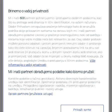
Pošalji komentar
Brinemo o vašoj privatnosti
Mi i naši
603
partneri pohranjujemo i pristupamo osobnim podacima, kao
što su pretraga web stranica ili lični identifikatori, na vašem računaru .
Odabir Prihvatam omogućava praćenje tehnologije kako bi se pružila
podrška dolje prikazanim svrhama na osnovu kojih mi i naši partneri
obrađujemo podatke Ukoliko je praćenje onemogućeno, neki od sadržaja i
reklama koje vidite možda neće biti relevantni za vas. Ovaj odabir postavki
možete ponovno odabrati i pritom promijeniti trenutni odabir ili pristanak
tako što ćete kliknuti na Upravljaj željenim postavkama link na dnu ove
web stranice [ili plutajuću ikonu u donjem lijevom dijelu web stranice, ako
je primjenjivo]. Vaš odabir će se mijenjati u okviru našeg Wеб локација. Za
više detalja, pogledajte Uredbu o postupanju s ličnim podacima.
Više
Oglas
informacija o vašoj privatnosti
Mi i naši partneri obrađujemo podatke kako bismo pružali:
Koristite podatke o tačnoj geolokaciji. Aktivno skenirajte karakteristike
uređaja radi identifikacije. Spremanje podataka i/ili pristupanje podacima
na uređaju. Prilagođeno oglašavanje i sadržaj, mjerenje oglašavanja i
sadržaja, istraživanje publike i razvoj usluga.
Spisak partnera (pružalaca usluga)
Prikaži svrhe