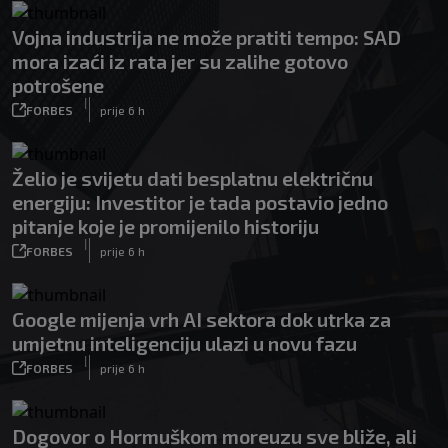
Vojna industrija ne može pratiti tempo: SAD
mora izaći iz rata jer su zalihe gotovo
potrošene
|
FORBES
prije 6 h
Želio je svijetu dati besplatnu električnu
energiju: Investitor je tada postavio jedno
pitanje koje je promijenilo historiju
|
FORBES
prije 6 h
Google mijenja vrh AI sektora dok utrka za
umjetnu inteligenciju ulazi u novu fazu
|
FORBES
prije 6 h
Dogovor o Hormuškom moreuzu sve bliže, ali