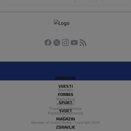
NAJNOVIJE
VIJESTI
Kontakt
FORBES
O nama
Marketing
SPORT
Impresum
Pravila korištenja
SVIJET
Politika privatnosti
RSS
MAGAZIN
Member of
United Media
- Copyright 2026
ZDRAVLJE