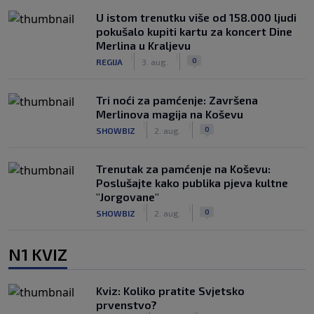
U istom trenutku više od 158.000 ljudi
pokušalo kupiti kartu za koncert Dine
Merlina u Kraljevu
|
|
0
REGIJA
3. aug.
Tri noći za pamćenje: Završena
Merlinova magija na Koševu
|
|
0
SHOWBIZ
2. aug.
Trenutak za pamćenje na Koševu:
Poslušajte kako publika pjeva kultne
"Jorgovane"
|
|
0
SHOWBIZ
2. aug.
N1 KVIZ
Kviz: Koliko pratite Svjetsko
prvenstvo?