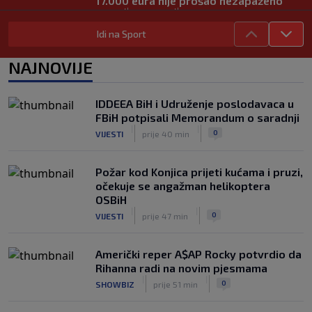
17.000 eura nije prošao nezapaženo
|
|
0
MMA
prije 2 h
Idi na Sport
Novi detalji slučaja Dončić: Slovenski
mediji tvrde da bivša zaručnica nije
NAJNOVIJE
povukla tužbu bez razloga
|
|
0
KOŠARKA
prije 2 h
IDDEEA BiH i Udruženje poslodavaca u
Mario Hezonja se oprostio od Reala:
FBiH potpisali Memorandum o saradnji
"Odlazim iz svog doma, ali vas nikada
|
|
0
VIJESTI
prije 40 min
neću zaboraviti"
|
|
0
KOŠARKA
prije 2 h
Požar kod Konjica prijeti kućama i pruzi,
očekuje se angažman helikoptera
OSBiH
|
|
0
VIJESTI
prije 47 min
Američki reper A$AP Rocky potvrdio da
Rihanna radi na novim pjesmama
|
|
0
SHOWBIZ
prije 51 min