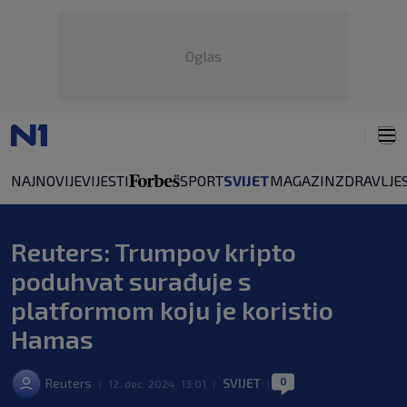
Oglas
NAJNOVIJE
VIJESTI
SPORT
SVIJET
MAGAZIN
ZDRAVLJE
Reuters: Trumpov kripto
poduhvat surađuje s
platformom koju je koristio
Hamas
0
Reuters
SVIJET
|
12. dec. 2024. 13:01
|
|