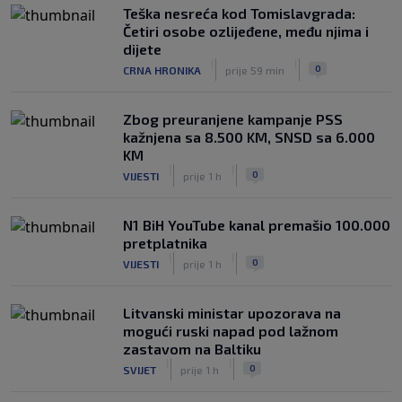
Teška nesreća kod Tomislavgrada:
Četiri osobe ozlijeđene, među njima i
dijete
|
|
0
CRNA HRONIKA
prije 59 min
Zbog preuranjene kampanje PSS
kažnjena sa 8.500 KM, SNSD sa 6.000
KM
|
|
0
VIJESTI
prije 1 h
N1 BiH YouTube kanal premašio 100.000
pretplatnika
|
|
0
VIJESTI
prije 1 h
Litvanski ministar upozorava na
mogući ruski napad pod lažnom
zastavom na Baltiku
|
|
0
SVIJET
prije 1 h