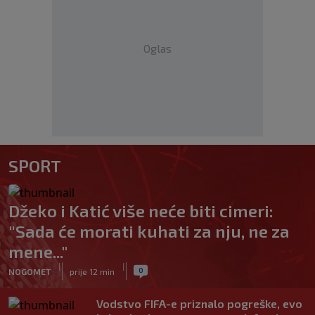
Oglas
SPORT
Džeko i Katić više neće biti cimeri:
"Sada će morati kuhati za nju, ne za
mene..."
|
|
0
NOGOMET
prije 12 min
Vodstvo FIFA-e priznalo pogreške, evo