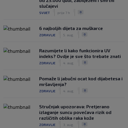
od 25.000 ljudi, zabilježeni i smrtni
slučajevi
|
|
0
SVIJET
prije 7 h
6 najboljih dijeta za muškarce
|
|
0
ZDRAVLJE
5. aug.
Razumijete li kako funkcionira UV
indeks? Ovdje je sve što trebate znati
|
|
0
ZDRAVLJE
4. aug.
Pomaže li jabučni ocat kod dijabetesa i
mršavljenja?
|
|
0
ZDRAVLJE
4. aug.
Stručnjak upozorava: Pretjerano
izlaganje suncu povećava rizik od
različitih oblika raka kože
|
|
0
ZDRAVLJE
3. aug.