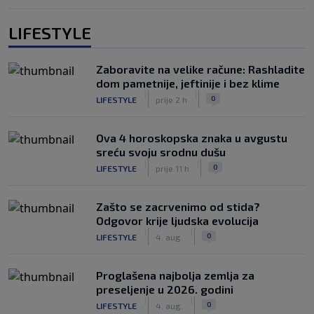
LIFESTYLE
Zaboravite na velike račune: Rashladite
dom pametnije, jeftinije i bez klime
|
|
0
LIFESTYLE
prije 2 h
Ova 4 horoskopska znaka u avgustu
sreću svoju srodnu dušu
|
|
0
LIFESTYLE
prije 11 h
Zašto se zacrvenimo od stida?
Odgovor krije ljudska evolucija
|
|
0
LIFESTYLE
4. aug.
Proglašena najbolja zemlja za
preseljenje u 2026. godini
|
|
0
LIFESTYLE
4. aug.