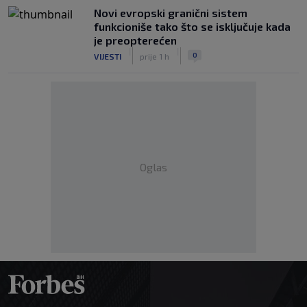
Novi evropski granični sistem
funkcioniše tako što se isključuje kada
je preopterećen
|
|
0
VIJESTI
prije 1 h
Oglas