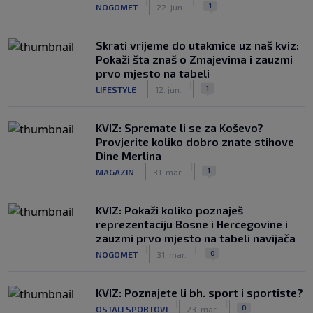
|
|
1
NOGOMET
22. jun.
Skrati vrijeme do utakmice uz naš kviz:
Pokaži šta znaš o Zmajevima i zauzmi
prvo mjesto na tabeli
|
|
1
LIFESTYLE
12. jun.
KVIZ: Spremate li se za Koševo?
Provjerite koliko dobro znate stihove
Dine Merlina
|
|
1
MAGAZIN
31. mar.
KVIZ: Pokaži koliko poznaješ
reprezentaciju Bosne i Hercegovine i
zauzmi prvo mjesto na tabeli navijača
|
|
0
NOGOMET
31. mar.
KVIZ: Poznajete li bh. sport i sportiste?
|
|
0
OSTALI SPORTOVI
23. mar.