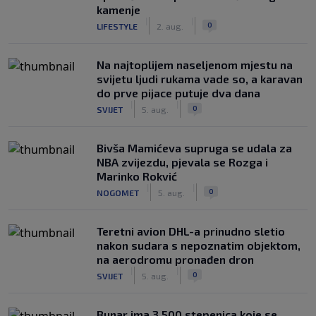
kamenje
|
|
0
LIFESTYLE
2. aug.
Na najtoplijem naseljenom mjestu na
svijetu ljudi rukama vade so, a karavan
do prve pijace putuje dva dana
|
|
0
SVIJET
5. aug.
Bivša Mamićeva supruga se udala za
NBA zvijezdu, pjevala se Rozga i
Marinko Rokvić
|
|
0
NOGOMET
5. aug.
Teretni avion DHL-a prinudno sletio
nakon sudara s nepoznatim objektom,
na aerodromu pronađen dron
|
|
0
SVIJET
5. aug.
Bunar imа 3.500 stepenica koje se