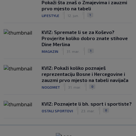
Pokaži šta znaš o Zmajevima i zauzmi
prvo mjesto na tabeli
|
|
1
LIFESTYLE
12. jun.
KVIZ: Spremate li se za Koševo?
Provjerite koliko dobro znate stihove
Dine Merlina
|
|
1
MAGAZIN
31. mar.
KVIZ: Pokaži koliko poznaješ
reprezentaciju Bosne i Hercegovine i
zauzmi prvo mjesto na tabeli navijača
|
|
0
NOGOMET
31. mar.
KVIZ: Poznajete li bh. sport i sportiste?
|
|
0
OSTALI SPORTOVI
23. mar.