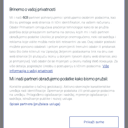
Brinemo o vašoj privatnosti
Mi i naši
603
partneri pohranjujemo i pristupamo osobnim podacima, kao
što su pretraga web stranica ili lični identifikatori, na vašem računaru .
Odabir Prihvatam omogućava praćenje tehnologije kako bi se pružila
podrška dolje prikazanim svrhama na osnovu kojih mi i naši partneri
obrađujemo podatke Ukoliko je praćenje onemogućeno, neki od sadržaja i
reklama koje vidite možda neće biti relevantni za vas. Ovaj odabir postavki
možete ponovno odabrati i pritom promijeniti trenutni odabir ili pristanak
tako što ćete kliknuti na Upravljaj željenim postavkama link na dnu ove
web stranice [ili plutajuću ikonu u donjem lijevom dijelu web stranice, ako
Oglas
je primjenjivo]. Vaš odabir će se mijenjati u okviru našeg Wеб локација. Za
više detalja, pogledajte Uredbu o postupanju s ličnim podacima.
Više
informacija o vašoj privatnosti
Mi i naši partneri obrađujemo podatke kako bismo pružali:
Koristite podatke o tačnoj geolokaciji. Aktivno skenirajte karakteristike
uređaja radi identifikacije. Spremanje podataka i/ili pristupanje podacima
na uređaju. Prilagođeno oglašavanje i sadržaj, mjerenje oglašavanja i
sadržaja, istraživanje publike i razvoj usluga.
Spisak partnera (pružalaca usluga)
Prikaži svrhe