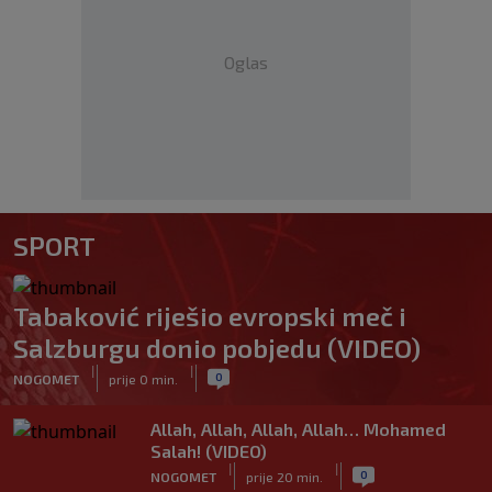
Oglas
SPORT
Tabaković riješio evropski meč i
Salzburgu donio pobjedu (VIDEO)
|
|
0
NOGOMET
prije 0 min.
Allah, Allah, Allah, Allah… Mohamed
Salah! (VIDEO)
|
|
0
NOGOMET
prije 20 min.