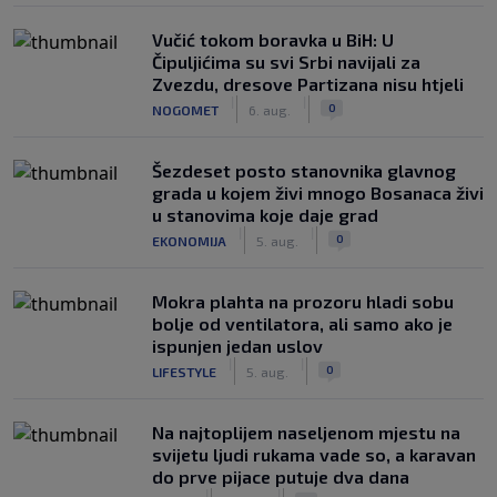
Vučić tokom boravka u BiH: U
Čipuljićima su svi Srbi navijali za
Zvezdu, dresove Partizana nisu htjeli
|
|
0
NOGOMET
6. aug.
Šezdeset posto stanovnika glavnog
grada u kojem živi mnogo Bosanaca živi
u stanovima koje daje grad
|
|
0
EKONOMIJA
5. aug.
Mokra plahta na prozoru hladi sobu
bolje od ventilatora, ali samo ako je
ispunjen jedan uslov
|
|
0
LIFESTYLE
5. aug.
Na najtoplijem naseljenom mjestu na
svijetu ljudi rukama vade so, a karavan
do prve pijace putuje dva dana
|
|