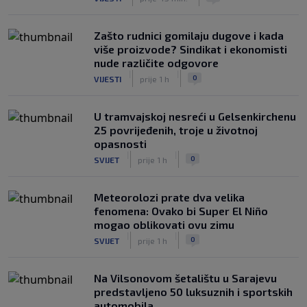
Zašto rudnici gomilaju dugove i kada
više proizvode? Sindikat i ekonomisti
nude različite odgovore
|
|
0
VIJESTI
prije 1 h
U tramvajskoj nesreći u Gelsenkirchenu
25 povrijeđenih, troje u životnoj
opasnosti
|
|
0
SVIJET
prije 1 h
Meteorolozi prate dva velika
fenomena: Ovako bi Super El Niño
mogao oblikovati ovu zimu
|
|
0
SVIJET
prije 1 h
Na Vilsonovom šetalištu u Sarajevu
predstavljeno 50 luksuznih i sportskih
automobila