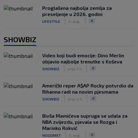
Proglašena najbolja zemlja za
preseljenje u 2026. godini
|
|
0
LIFESTYLE
4. aug.
SHOWBIZ
Video koji budi emocije: Dino Merlin
objavio najbolje trenutke s Koševa
|
|
0
SHOWBIZ
prije 2 h
Američki reper A$AP Rocky potvrdio da
Rihanna radi na novim pjesmama
|
|
0
SHOWBIZ
prije 4 h
Bivša Mamićeva supruga se udala za
NBA zvijezdu, pjevala se Rozga i
Marinko Rokvić
|
|
0
NOGOMET
5. aug.