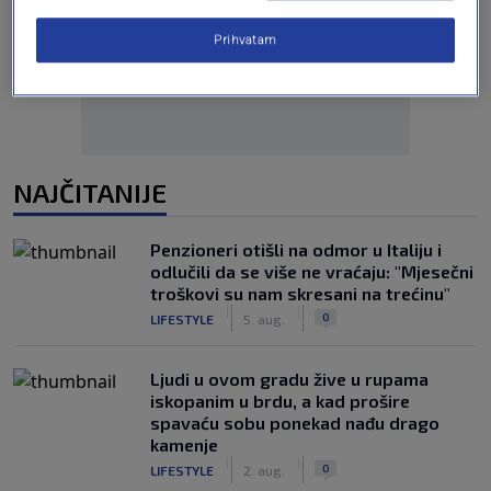
Oglas
Prihvatam
NAJČITANIJE
Penzioneri otišli na odmor u Italiju i
odlučili da se više ne vraćaju: "Mjesečni
troškovi su nam skresani na trećinu"
|
|
0
LIFESTYLE
5. aug.
Ljudi u ovom gradu žive u rupama
iskopanim u brdu, a kad prošire
spavaću sobu ponekad nađu drago
kamenje
|
|
0
LIFESTYLE
2. aug.