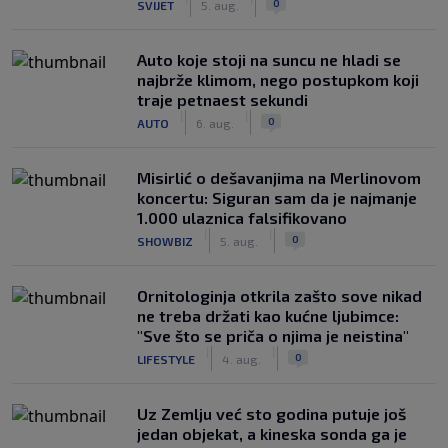
0
SVIJET
5. aug.
Auto koje stoji na suncu ne hladi se
najbrže klimom, nego postupkom koji
traje petnaest sekundi
|
|
0
AUTO
6. aug.
Misirlić o dešavanjima na Merlinovom
koncertu: Siguran sam da je najmanje
1.000 ulaznica falsifikovano
|
|
0
SHOWBIZ
5. aug.
Ornitologinja otkrila zašto sove nikad
ne treba držati kao kućne ljubimce:
"Sve što se priča o njima je neistina"
|
|
0
LIFESTYLE
4. aug.
Uz Zemlju već sto godina putuje još
jedan objekat, a kineska sonda ga je