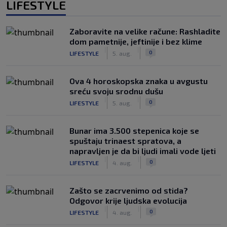
LIFESTYLE
Zaboravite na velike račune: Rashladite
dom pametnije, jeftinije i bez klime
|
|
0
LIFESTYLE
5. aug.
Ova 4 horoskopska znaka u avgustu
sreću svoju srodnu dušu
|
|
0
LIFESTYLE
5. aug.
Bunar imа 3.500 stepenica koje se
spuštaju trinaest spratova, a
napravljen je da bi ljudi imali vode ljeti
|
|
0
LIFESTYLE
4. aug.
Zašto se zacrvenimo od stida?
Odgovor krije ljudska evolucija
|
|
0
LIFESTYLE
4. aug.