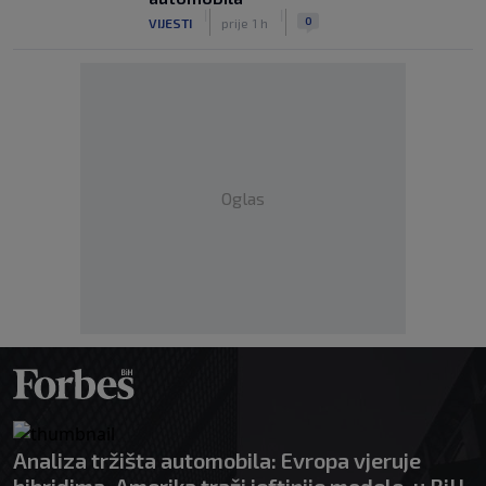
|
|
0
VIJESTI
prije 1 h
Oglas
Analiza tržišta automobila: Evropa vjeruje