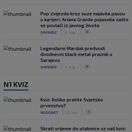
Pop zvijezda kroz suze najavila pauzu
u karijeri: Ariana Grande pojasnila zašto
se povlači iz javnog života
|
|
0
SHOWBIZ
4. aug.
Legendarni Marduk predvodi
dvodnevni black metal praznik u
Sarajevu
|
|
0
SHOWBIZ
3. aug.
N1 KVIZ
Kviz: Koliko pratite Svjetsko
prvenstvo?
|
|
1
NOGOMET
22. jun.
Skrati vrijeme do utakmice uz naš kviz: