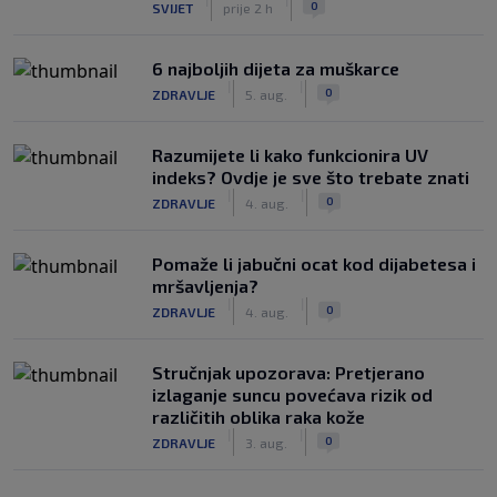
0
SVIJET
prije 2 h
6 najboljih dijeta za muškarce
|
|
0
ZDRAVLJE
5. aug.
Razumijete li kako funkcionira UV
indeks? Ovdje je sve što trebate znati
|
|
0
ZDRAVLJE
4. aug.
Pomaže li jabučni ocat kod dijabetesa i
mršavljenja?
|
|
0
ZDRAVLJE
4. aug.
Stručnjak upozorava: Pretjerano
izlaganje suncu povećava rizik od
različitih oblika raka kože
|
|
0
ZDRAVLJE
3. aug.