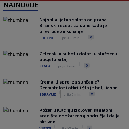
NAJNOVIJE
stadion u Italiji bit će prazan na
početku sezone, navijači objavili rat
upravi
Najbolja ljetna salata od graha:
|
|
0
NOGOMET
prije 3 h
Brzinski recept za dane kada je
prevruće za kuhanje
Izvinjenje s elementima prijetnje i
|
|
0
COOKING
prije 0 min.
„gomila slabića“ u UEFA-i
|
|
0
NOGOMET
prije 3 h
Zelenski u subotu dolazi u službenu
posjetu Srbiji
|
|
0
REGIJA
prije 3 min.
Krema ili sprej za sunčanje?
Dermatolozi otkrili šta je bolji izbor
|
|
0
ZDRAVLJE
prije 7 min.
Požar u Kladnju izolovan kanalom,
središte opožarenog područja i dalje
aktivno
|
|
0
VIJESTI
prije 45 min.