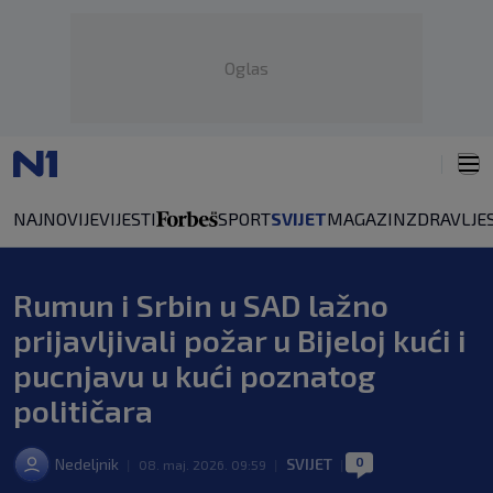
Oglas
NAJNOVIJE
VIJESTI
SPORT
SVIJET
MAGAZIN
ZDRAVLJE
Rumun i Srbin u SAD lažno
prijavljivali požar u Bijeloj kući i
pucnjavu u kući poznatog
političara
0
Nedeljnik
SVIJET
|
08. maj. 2026. 09:59
|
|