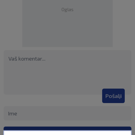
Oglas
Pošalji
Pošalji komentar