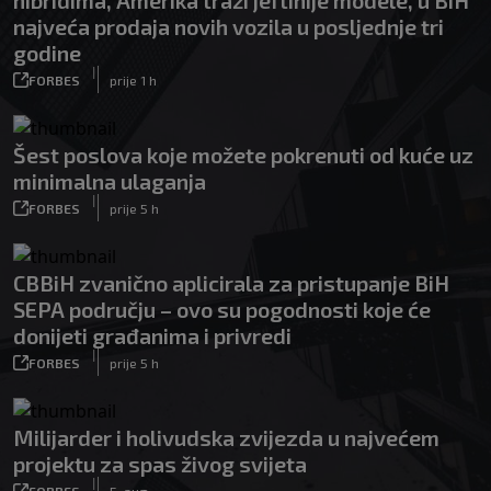
hibridima, Amerika traži jeftinije modele, u BiH
najveća prodaja novih vozila u posljednje tri
godine
|
FORBES
prije 1 h
Šest poslova koje možete pokrenuti od kuće uz
minimalna ulaganja
|
FORBES
prije 5 h
CBBiH zvanično aplicirala za pristupanje BiH
SEPA području – ovo su pogodnosti koje će
donijeti građanima i privredi
|
FORBES
prije 5 h
Milijarder i holivudska zvijezda u najvećem
projektu za spas živog svijeta
|
FORBES
5. aug.