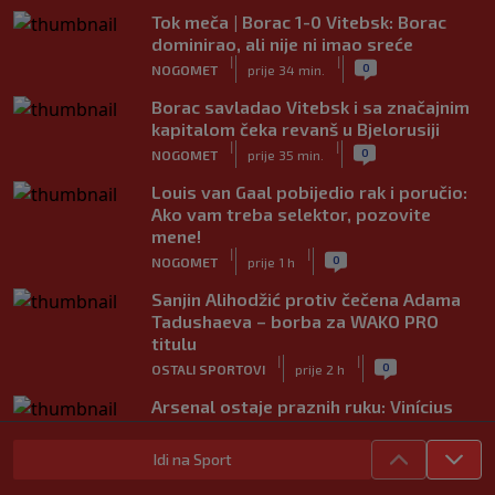
Tok meča | Borac 1-0 Vitebsk: Borac
dominirao, ali nije ni imao sreće
|
|
0
NOGOMET
prije 34 min.
Borac savladao Vitebsk i sa značajnim
kapitalom čeka revanš u Bjelorusiji
|
|
0
NOGOMET
prije 35 min.
Louis van Gaal pobijedio rak i poručio:
Ako vam treba selektor, pozovite
mene!
|
|
0
NOGOMET
prije 1 h
Sanjin Alihodžić protiv čečena Adama
Tadushaeva – borba za WAKO PRO
titulu
|
|
0
OSTALI SPORTOVI
prije 2 h
Arsenal ostaje praznih ruku: Vinícius
Júnior i Real Madrid postigli dogovor
|
|
0
NOGOMET
prije 2 h
Idi na Sport
Slavni klub potresa kriza: Kultni