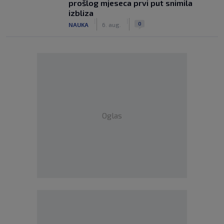
prošlog mjeseca prvi put snimila
izbliza
|
|
0
NAUKA
6. aug.
Oglas