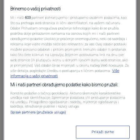
Pošalji komentar
Brinemo o vašoj privatnosti
Mi i naši
603
partneri pohranjujemo i pristupamo osobnim podacima, kao
što su pretraga web stranica ili lični identifikatori, na vašem računaru .
Odabir Prihvatam omogućava praćenje tehnologije kako bi se pružila
podrška dolje prikazanim svrhama na osnovu kojih mi i naši partneri
obrađujemo podatke Ukoliko je praćenje onemogućeno, neki od sadržaja i
reklama koje vidite možda neće biti relevantni za vas. Ovaj odabir postavki
možete ponovno odabrati i pritom promijeniti trenutni odabir ili pristanak
tako što ćete kliknuti na Upravljaj željenim postavkama link na dnu ove
web stranice [ili plutajuću ikonu u donjem lijevom dijelu web stranice, ako
je primjenjivo]. Vaš odabir će se mijenjati u okviru našeg Wеб локација. Za
više detalja, pogledajte Uredbu o postupanju s ličnim podacima.
Više
Oglas
informacija o vašoj privatnosti
Mi i naši partneri obrađujemo podatke kako bismo pružali:
Koristite podatke o tačnoj geolokaciji. Aktivno skenirajte karakteristike
uređaja radi identifikacije. Spremanje podataka i/ili pristupanje podacima
na uređaju. Prilagođeno oglašavanje i sadržaj, mjerenje oglašavanja i
sadržaja, istraživanje publike i razvoj usluga.
Spisak partnera (pružalaca usluga)
Prikaži svrhe