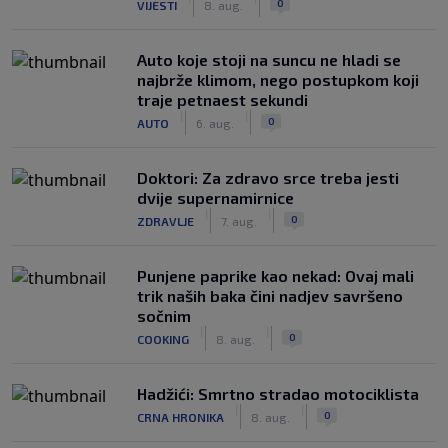
0
VIJESTI
8. aug.
Auto koje stoji na suncu ne hladi se
najbrže klimom, nego postupkom koji
traje petnaest sekundi
|
|
0
AUTO
6. aug.
Doktori: Za zdravo srce treba jesti
dvije supernamirnice
|
|
0
ZDRAVLJE
7. aug.
Punjene paprike kao nekad: Ovaj mali
trik naših baka čini nadjev savršeno
sočnim
|
|
0
COOKING
8. aug.
Hadžići: Smrtno stradao motociklista
|
|
0
CRNA HRONIKA
8. aug.