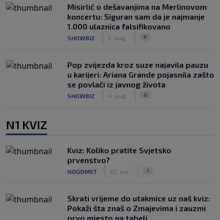
Misirlić o dešavanjima na Merlinovom
koncertu: Siguran sam da je najmanje
1.000 ulaznica falsifikovano
|
|
0
SHOWBIZ
5. aug.
Pop zvijezda kroz suze najavila pauzu
u karijeri: Ariana Grande pojasnila zašto
se povlači iz javnog života
|
|
0
SHOWBIZ
4. aug.
N1 KVIZ
Kviz: Koliko pratite Svjetsko
prvenstvo?
|
|
1
NOGOMET
22. jun.
Skrati vrijeme do utakmice uz naš kviz:
Pokaži šta znaš o Zmajevima i zauzmi
prvo mjesto na tabeli