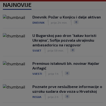
WNBA igračice odgovorile Kanteru
NAJNOVIJE
nakon provokacije: "Nećemo biti
politički pijuni"
|
|
0
KOŠARKA
prije 2 h
Dnevnik: Požar u Konjicu i dalje aktivan
|
|
0
DNEVNIK
prije 24 min.
Infantino nekada poručivao: "Novac
FIFA-e je vaš novac", danas se suočava
s najvećom krizom
U Bugarskoj pao dron "kakav koristi
|
|
0
NOGOMET
prije 3 h
Ukrajina", Sofija pozvala ukrajinsku
ambasadoricu na razgovor
|
|
0
SVIJET
prije 59 min.
Preminuo istaknuti bh. novinar Hajdar
Arifagić
|
|
0
VIJESTI
prije 1 h
Poznate prve neslužbene informacije o
uzroku sudara dva voza u Hrvatskoj
|
|
0
REGIJA
prije 2 h