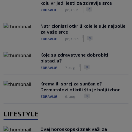
koju vrijedi jesti za zdravije srce
|
|
0
ZDRAVLJE
prije 5 h
Nutricionisti otkrili koje je ulje najbolje
za vaše srce
|
|
0
ZDRAVLJE
prije 8 h
Koje su zdravstvene dobrobiti
pistacija?
|
|
0
ZDRAVLJE
7. aug.
Krema ili sprej za sunčanje?
Dermatolozi otkrili šta je bolji izbor
|
|
0
ZDRAVLJE
6. aug.
LIFESTYLE
Ovaj horoskopski znak važi za