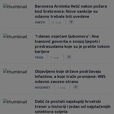
Baronesa Arminka Helić nakon požara
kod Srebrenice: Nove sankcije su
odavno trebale biti uvedene
|
|
0
VIJESTI
8. aug.
"I danas osjećam ljubomoru": Ana
Ivanović govorila o svojoj ljepoti i
predrasudama koje su je pratile tokom
karijere
|
|
0
TENIS
7. aug.
Objavljeno koje države podržavaju
Infantina, a koje traže promjene: HNS
odavno zauzeo stranu
|
|
0
NOGOMET
7. aug.
Dalić će postati najskuplji hrvatski
trener u historiji i jedan od najplaćenijih
selektora svijeta