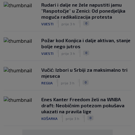
Rudari i dalje ne žele napustiti jamu
"Raspotočje" u Zenici: Od ponedjeljka
moguća radikalizacija protesta
|
|
0
VIJESTI
prije 3 h
Požar kod Konjica i dalje aktivan, stanje
bolje nego jutros
|
|
0
VIJESTI
prije 3 h
Vučić: Izbori u Srbiji za maksimalno tri
mjeseca
|
|
0
REGIJA
prije 3 h
Enes Kanter Freedom želi na WNBA
draft: Neobičnim potezom pokušava
ukazati na pravila lige
|
|
0
KOŠARKA
prije 3 h