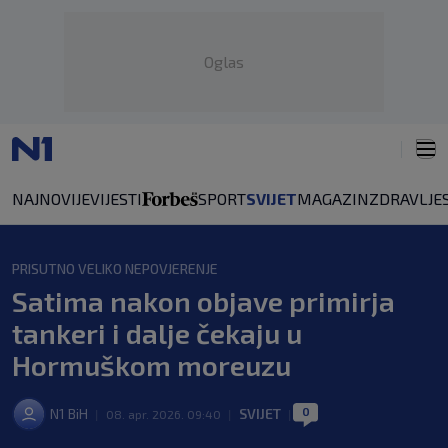
Oglas
NAJNOVIJE
VIJESTI
SPORT
SVIJET
MAGAZIN
ZDRAVLJE
PRISUTNO VELIKO NEPOVJERENJE
Satima nakon objave primirja
tankeri i dalje čekaju u
Hormuškom moreuzu
0
N1 BiH
SVIJET
|
08. apr. 2026. 09:40
|
|