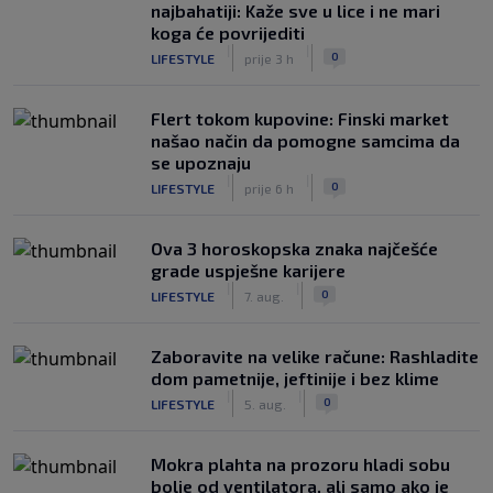
najbahatiji: Kaže sve u lice i ne mari
koga će povrijediti
|
|
0
LIFESTYLE
prije 3 h
Flert tokom kupovine: Finski market
našao način da pomogne samcima da
se upoznaju
|
|
0
LIFESTYLE
prije 6 h
Ova 3 horoskopska znaka najčešće
grade uspješne karijere
|
|
0
LIFESTYLE
7. aug.
Zaboravite na velike račune: Rashladite
dom pametnije, jeftinije i bez klime
|
|
0
LIFESTYLE
5. aug.
Mokra plahta na prozoru hladi sobu
bolje od ventilatora, ali samo ako je