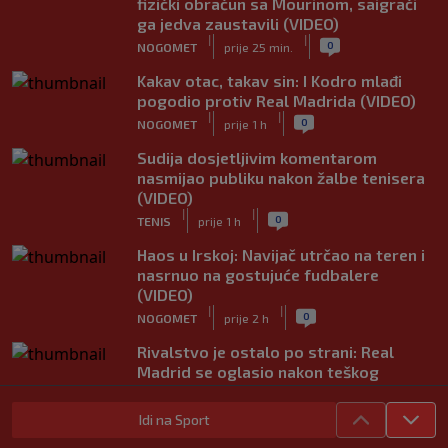
fizički obračun sa Mourinom, saigrači
ga jedva zaustavili (VIDEO)
|
|
0
NOGOMET
prije 25 min.
Kakav otac, takav sin: I Kodro mlađi
pogodio protiv Real Madrida (VIDEO)
|
|
0
NOGOMET
prije 1 h
Sudija dosjetljivim komentarom
nasmijao publiku nakon žalbe tenisera
(VIDEO)
|
|
0
TENIS
prije 1 h
Haos u Irskoj: Navijač utrčao na teren i
nasrnuo na gostujuće fudbalere
(VIDEO)
|
|
0
NOGOMET
prije 2 h
Rivalstvo je ostalo po strani: Real
Madrid se oglasio nakon teškog
gubitka Lionela Messija
|
|
0
NOGOMET
prije 2 h
Idi na Sport