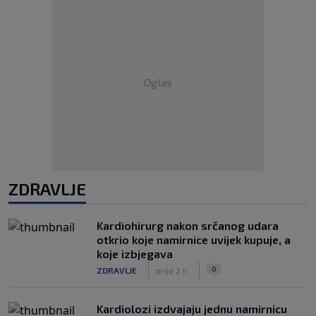
Oglas
ZDRAVLJE
Kardiohirurg nakon srčanog udara
otkrio koje namirnice uvijek kupuje, a
koje izbjegava
|
|
0
ZDRAVLJE
prije 2 h
Kardiolozi izdvajaju jednu namirnicu