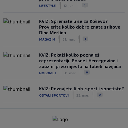
|
|
1
LIFESTYLE
12. jun.
KVIZ: Spremate li se za Koševo?
Provjerite koliko dobro znate stihove
Dine Merlina
|
|
1
MAGAZIN
31. mar.
KVIZ: Pokaži koliko poznaješ
reprezentaciju Bosne i Hercegovine i
zauzmi prvo mjesto na tabeli navijača
|
|
0
NOGOMET
31. mar.
KVIZ: Poznajete li bh. sport i sportiste?
|
|
0
OSTALI SPORTOVI
23. mar.