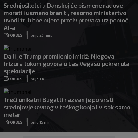
Srednjoškolci u Danskoj će pismene radove
morati i usmeno braniti, resorno ministartvo
uvodi tri hitne mjere protiv prevara uz pomoć
AI-a
|
FORBES
prije 26 min.
Da li je Trump promijenio imidž: Njegova
frizura tokom govora u Las Vegasu pokrenula
spekulacije
|
FORBES
prije 1 h
Treći unikatni Bugatti nazvan je po vrsti
srednjovjekovnog viteškog konja i visok samo
metar
|
FORBES
prije 15 min.