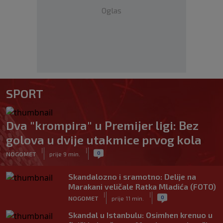
Oglas
SPORT
Dva "krompira" u Premijer ligi: Bez
golova u dvije utakmice prvog kola
|
|
0
NOGOMET
prije 9 min.
Skandalozno i sramotno: Delije na
Marakani veličale Ratka Mladića (FOTO)
|
|
0
NOGOMET
prije 11 min.
Skandal u Istanbulu: Osimhen krenuo u