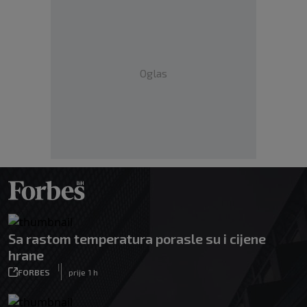
Oglas
Sa rastom temperatura porasle su i cijene
hrane
|
FORBES
prije 1 h