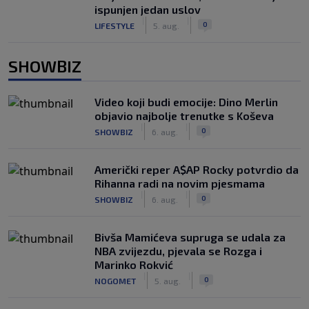
ispunjen jedan uslov
|
|
0
LIFESTYLE
5. aug.
SHOWBIZ
Video koji budi emocije: Dino Merlin
objavio najbolje trenutke s Koševa
|
|
0
SHOWBIZ
6. aug.
Američki reper A$AP Rocky potvrdio da
Rihanna radi na novim pjesmama
|
|
0
SHOWBIZ
6. aug.
Bivša Mamićeva supruga se udala za
NBA zvijezdu, pjevala se Rozga i
Marinko Rokvić
|
|
0
NOGOMET
5. aug.