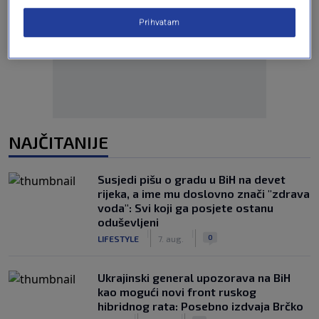
Prihvatam
Oglas
NAJČITANIJE
Susjedi pišu o gradu u BiH na devet
rijeka, a ime mu doslovno znači "zdrava
voda": Svi koji ga posjete ostanu
oduševljeni
|
|
0
LIFESTYLE
7. aug.
Ukrajinski general upozorava na BiH
kao mogući novi front ruskog
hibridnog rata: Posebno izdvaja Brčko
|
|