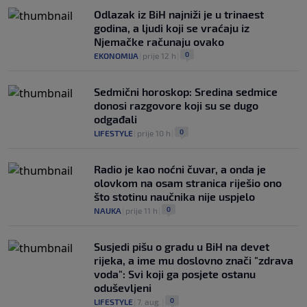
Odlazak iz BiH najniži je u trinaest
godina, a ljudi koji se vraćaju iz
Njemačke računaju ovako
0
EKONOMIJA
|
prije 12 h
|
Sedmični horoskop: Sredina sedmice
donosi razgovore koji su se dugo
odgađali
0
LIFESTYLE
|
prije 10 h
|
Radio je kao noćni čuvar, a onda je
olovkom na osam stranica riješio ono
što stotinu naučnika nije uspjelo
0
NAUKA
|
prije 11 h
|
Susjedi pišu o gradu u BiH na devet
rijeka, a ime mu doslovno znači "zdrava
voda": Svi koji ga posjete ostanu
oduševljeni
0
LIFESTYLE
|
7. aug.
|