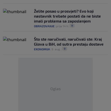
Želite posao u prosvjeti? Evo koji
nastavnik trebate postati da ne biste
imali problema sa zaposlenjem
0
OBRAZOVANJE
|
prije 14 h
|
Što ste naručivali, naručivali ste: Kraj
Glova u BiH, od sutra prestaju dostave
0
EKONOMIJA
|
9. aug.
|
Oglas