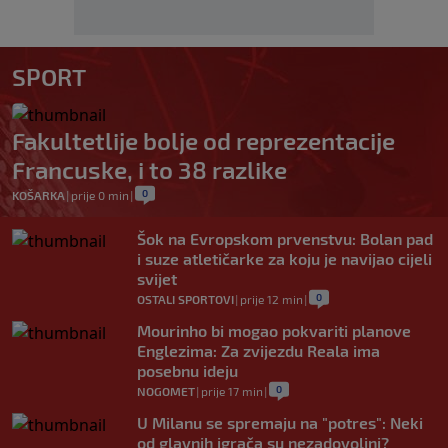
SPORT
Fakultetlije bolje od reprezentacije
Francuske, i to 38 razlike
0
KOŠARKA
|
prije 0 min
|
Šok na Evropskom prvenstvu: Bolan pad
i suze atletičarke za koju je navijao cijeli
svijet
0
OSTALI SPORTOVI
|
prije 12 min
|
Mourinho bi mogao pokvariti planove
Englezima: Za zvijezdu Reala ima
posebnu ideju
0
NOGOMET
|
prije 17 min
|
U Milanu se spremaju na "potres": Neki
od glavnih igrača su nezadovoljni?