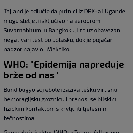
Tajland je odlučio da putnici iz DRK-a i Ugande
mogu sletjeti isključivo na aerodrom
Suvarnabhumi u Bangkoku, i to uz obavezan
negativan test po dolasku, dok je pojačan
nadzor najavio i Meksiko.
WHO: "Epidemija napreduje
brže od nas"
Bundibugyo soj ebole izaziva tešku virusnu
hemoragijsku groznicu i prenosi se bliskim
fizičkim kontaktom s krvlju ili tjelesnim
tečnostima.
Generalni direktor WHO-a Tedros Adhanom