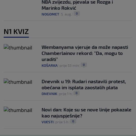
NBA zvijezdu, pjevala se Rozga i
Marinko Rokvić
0
NOGOMET
|
5. aug.
|
N1 KVIZ
Wembanyama vjeruje da može napasti
Chamberlainov rekord: "Da, mogu to
uraditi"
0
KOŠARKA
|
prije 53 min
|
Dnevnik u 19: Rudari nastavili protest,
obećana im isplata zaostalih plata
0
DNEVNIK
|
prije 1 h
|
Novi dan: Koje su se nove linije pokazale
kao najuspješnije?
0
VIJESTI
|
prije 5 h
|