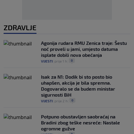
ZDRAVLJE
Agonija rudara RMU Zenica traje: Šestu
noć proveli u jami, umjesto datuma
isplate dobili nova obećanja
0
VIJESTI
|
prije 1 h
|
Isak za N1: Dodik bi sto posto bio
uhapšen, akcija je bila spremna.
Dogovaralo se da budem ministar
sigurnosti BiH
0
VIJESTI
|
prije 2 h
|
Potpuno obustavljen saobraćaj na
Bradini zbog teške nesreće: Nastale
ogromne gužve
0