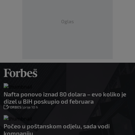
Oglas
Nafta ponovo iznad 80 dolara – evo koliko je
dizel u BiH poskupio od februara
FORBES
|
prije 10 h
Počeo u poštanskom odjelu, sada vodi
kompaniju