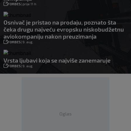
FORBES
|
prije 11 h
Osnivač je pristao na prodaju, poznato šta
čeka drugu najveću evropsku niskobudžetnu
aviokompaniju nakon preuzimanja
FORBES
|
9. aug.
Vrsta ljubavi koja se najviše zanemaruje
FORBES
|
9. aug.
Oglas