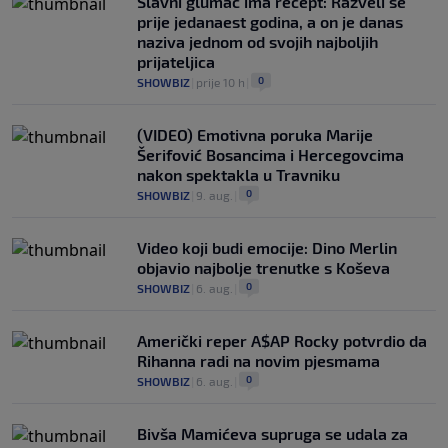
Slavni glumac ima recept: Razveli se
prije jedanaest godina, a on je danas
naziva jednom od svojih najboljih
prijateljica
0
SHOWBIZ
|
prije 10 h
|
(VIDEO) Emotivna poruka Marije
Šerifović Bosancima i Hercegovcima
nakon spektakla u Travniku
0
SHOWBIZ
|
9. aug.
|
Video koji budi emocije: Dino Merlin
objavio najbolje trenutke s Koševa
0
SHOWBIZ
|
6. aug.
|
Američki reper A$AP Rocky potvrdio da
Rihanna radi na novim pjesmama
0
SHOWBIZ
|
6. aug.
|
Bivša Mamićeva supruga se udala za