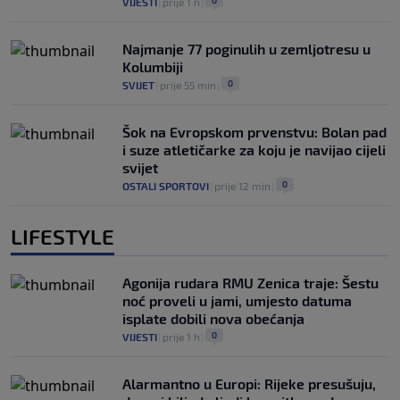
VIJESTI
|
prije 1 h
|
Najmanje 77 poginulih u zemljotresu u
Kolumbiji
0
SVIJET
|
prije 55 min
|
Šok na Evropskom prvenstvu: Bolan pad
i suze atletičarke za koju je navijao cijeli
svijet
0
OSTALI SPORTOVI
|
prije 12 min
|
LIFESTYLE
Agonija rudara RMU Zenica traje: Šestu
noć proveli u jami, umjesto datuma
isplate dobili nova obećanja
0
VIJESTI
|
prije 1 h
|
Alarmantno u Europi: Rijeke presušuju,