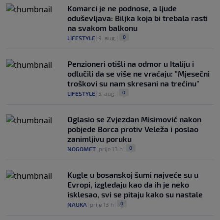
Komarci je ne podnose, a ljude
oduševljava: Biljka koja bi trebala rasti
na svakom balkonu
0
LIFESTYLE
|
9. aug.
|
Penzioneri otišli na odmor u Italiju i
odlučili da se više ne vraćaju: "Mjesečni
troškovi su nam skresani na trećinu"
0
LIFESTYLE
|
5. aug.
|
Oglasio se Zvjezdan Misimović nakon
pobjede Borca protiv Veleža i poslao
zanimljivu poruku
0
NOGOMET
|
prije 13 h
|
Kugle u bosanskoj šumi najveće su u
Evropi, izgledaju kao da ih je neko
isklesao, svi se pitaju kako su nastale
0
NAUKA
|
prije 13 h
|