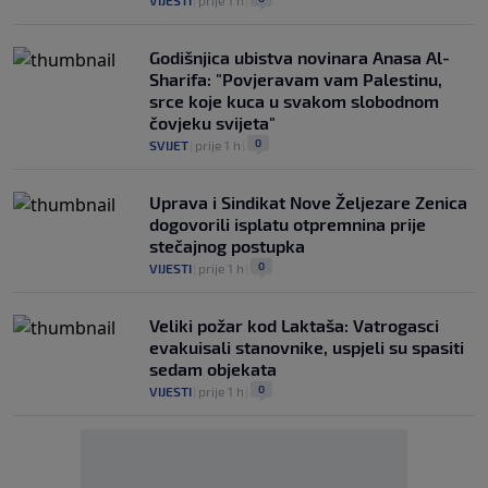
Godišnjica ubistva novinara Anasa Al-
Sharifa: "Povjeravam vam Palestinu,
srce koje kuca u svakom slobodnom
čovjeku svijeta"
0
SVIJET
|
prije 1 h
|
Uprava i Sindikat Nove Željezare Zenica
dogovorili isplatu otpremnina prije
stečajnog postupka
0
VIJESTI
|
prije 1 h
|
Veliki požar kod Laktaša: Vatrogasci
evakuisali stanovnike, uspjeli su spasiti
sedam objekata
0
VIJESTI
|
prije 1 h
|