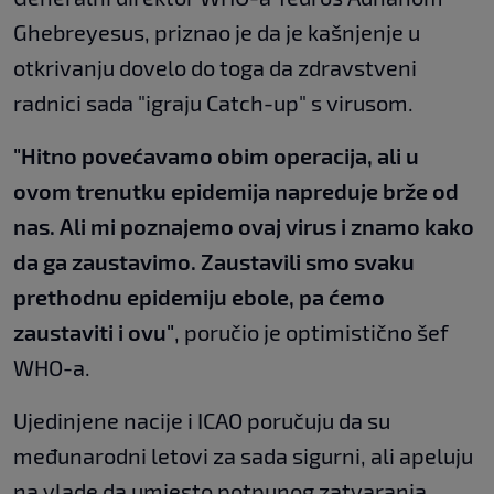
Ghebreyesus, priznao je da je kašnjenje u
otkrivanju dovelo do toga da zdravstveni
radnici sada "igraju Catch-up" s virusom.
"Hitno povećavamo obim operacija, ali u
ovom trenutku epidemija napreduje brže od
nas. Ali mi poznajemo ovaj virus i znamo kako
da ga zaustavimo. Zaustavili smo svaku
prethodnu epidemiju ebole, pa ćemo
zaustaviti i ovu"
, poručio je optimistično šef
WHO-a.
Ujedinjene nacije i ICAO poručuju da su
međunarodni letovi za sada sigurni, ali apeluju
na vlade da umjesto potpunog zatvaranja