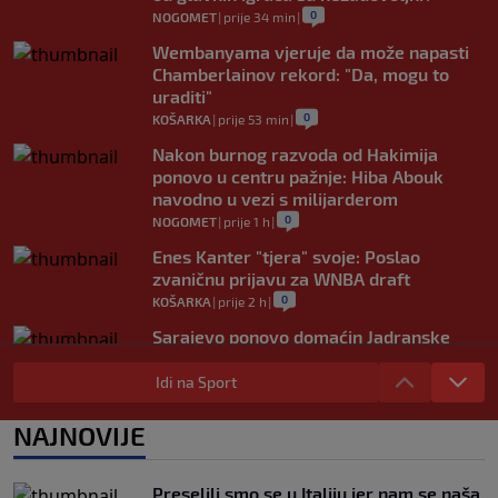
0
NOGOMET
|
prije 34 min
|
Wembanyama vjeruje da može napasti
Chamberlainov rekord: "Da, mogu to
uraditi"
0
KOŠARKA
|
prije 53 min
|
Nakon burnog razvoda od Hakimija
ponovo u centru pažnje: Hiba Abouk
navodno u vezi s milijarderom
0
NOGOMET
|
prije 1 h
|
Enes Kanter "tjera" svoje: Poslao
zvaničnu prijavu za WNBA draft
0
KOŠARKA
|
prije 2 h
|
Sarajevo ponovo domaćin Jadranske
Teqball lige - U borbi za titulu 80 ekipa
Idi na Sport
0
OSTALI SPORTOVI
|
prije 3 h
|
Barcelona odbila prvu ponudu PSG-a za
NAJNOVIJE
Ferrana Torresa: Pregovori se
nastavljaju
0
NOGOMET
|
prije 4 h
|
Preselili smo se u Italiju jer nam se naša