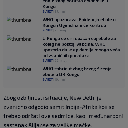
ebole zbog porasta epidemije u
Kongu
SVIJET
|
27. maj.
WHO upozorava: Epidemija ebole u
Kongu i Ugandi izmiče kontroli
SVIJET
|
25. maj.
U Kongu se širi opasan soj ebole za
kojeg ne postoji vakcina: WHO
upozorio da je epidemija mnogo veća
od zvaničnih podataka
SVIJET
|
22. maj.
WHO zabrinut zbog brzog širenja
ebole u DR Kongu
SVIJET
|
19. maj.
Zbog ozbiljnosti situacije, New Delhi je
zvanično odgodio samit Indija-Afrika koji se
trebao održati ove sedmice, kao i međunarodni
sastanak Alijanse za velike mačke.