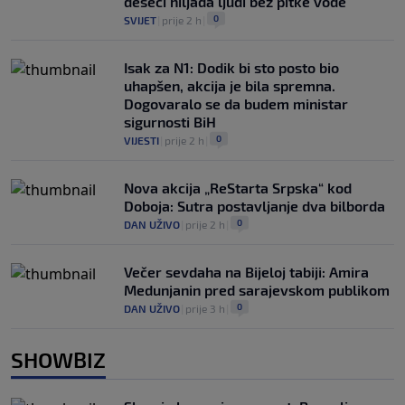
deseci hiljada ljudi bez pitke vode
0
SVIJET
|
prije 2 h
|
Isak za N1: Dodik bi sto posto bio
uhapšen, akcija je bila spremna.
Dogovaralo se da budem ministar
sigurnosti BiH
0
VIJESTI
|
prije 2 h
|
Nova akcija „ReStarta Srpska“ kod
Doboja: Sutra postavljanje dva bilborda
0
DAN UŽIVO
|
prije 2 h
|
Večer sevdaha na Bijeloj tabiji: Amira
Medunjanin pred sarajevskom publikom
0
DAN UŽIVO
|
prije 3 h
|
SHOWBIZ