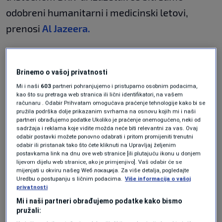
odobreni humanitarni i medicinski letovi,
prenosi
Al Jazeera.
Uganda je povukla još radikalnije poteze:
obustavljeni su svi direktni letovi iz DRK-a, na
Brinemo o vašoj privatnosti
četiri sedmice su potpuno zaustavljeni
Mi i naši
603
partneri pohranjujemo i pristupamo osobnim podacima,
kao što su pretraga web stranica ili lični identifikatori, na vašem
autobuski i brodski granični prijelazi, a
računaru . Odabir Prihvatam omogućava praćenje tehnologije kako bi se
pružila podrška dolje prikazanim svrhama na osnovu kojih mi i naši
otkazane su i sedmične pijace u pograničnim
partneri obrađujemo podatke Ukoliko je praćenje onemogućeno, neki od
sadržaja i reklama koje vidite možda neće biti relevantni za vas. Ovaj
distriktima.
odabir postavki možete ponovno odabrati i pritom promijeniti trenutni
odabir ili pristanak tako što ćete kliknuti na Upravljaj željenim
Preko granice za sada može prolaziti samo
postavkama link na dnu ove web stranice [ili plutajuću ikonu u donjem
lijevom dijelu web stranice, ako je primjenjivo]. Vaš odabir će se
teretni saobraćaj s esencijalnom robom i
mijenjati u okviru našeg Wеб локација. Za više detalja, pogledajte
Uredbu o postupanju s ličnim podacima.
Više informacija o vašoj
hranom.
privatnosti
Mi i naši partneri obrađujemo podatke kako bismo
Zapad podiže bedeme:
pružali: