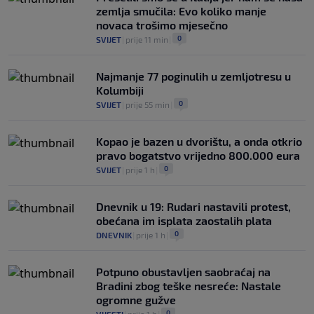
zemlja smučila: Evo koliko manje
novaca trošimo mjesečno
0
SVIJET
|
prije 11 min
|
Najmanje 77 poginulih u zemljotresu u
Kolumbiji
0
SVIJET
|
prije 55 min
|
Kopao je bazen u dvorištu, a onda otkrio
pravo bogatstvo vrijedno 800.000 eura
0
SVIJET
|
prije 1 h
|
Dnevnik u 19: Rudari nastavili protest,
obećana im isplata zaostalih plata
0
DNEVNIK
|
prije 1 h
|
Potpuno obustavljen saobraćaj na
Bradini zbog teške nesreće: Nastale
ogromne gužve
0
VIJESTI
|
prije 1 h
|