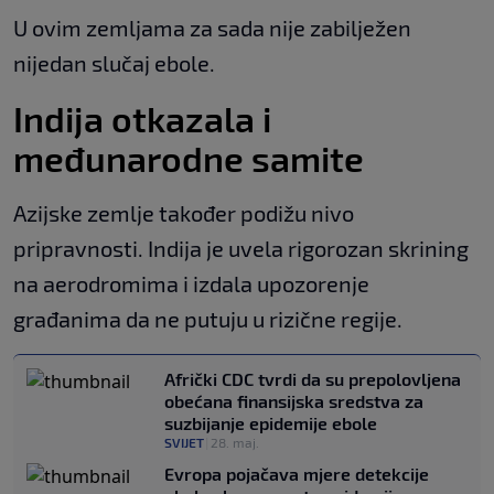
U ovim zemljama za sada nije zabilježen
nijedan slučaj ebole.
Indija otkazala i
međunarodne samite
Azijske zemlje također podižu nivo
pripravnosti. Indija je uvela rigorozan skrining
na aerodromima i izdala upozorenje
građanima da ne putuju u rizične regije.
Afrički CDC tvrdi da su prepolovljena
obećana finansijska sredstva za
suzbijanje epidemije ebole
SVIJET
|
28. maj.
Evropa pojačava mjere detekcije