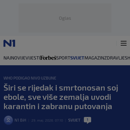
Oglas
NAJNOVIJE
VIJESTI
SPORT
SVIJET
MAGAZIN
ZDRAVLJE
S
WHO PODIGAO NIVO UZBUNE
Širi se rijedak i smrtonosan soj
ebole, sve više zemalja uvodi
karantin i zabranu putovanja
1
N1 BiH
SVIJET
|
29. maj. 2026. 07:10
|
|