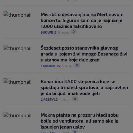
Misirlić o dešavanjima na Merlinovom
koncertu: Siguran sam da je najmanje
1.000 ulaznica falsifikovano
0
SHOWBIZ
|
5. aug.
|
Šezdeset posto stanovnika glavnog
grada u kojem živi mnogo Bosanaca živi
u stanovima koje daje grad
0
EKONOMIJA
|
5. aug.
|
Bunar imа 3.500 stepenica koje se
spuštaju trinaest spratova, a napravljen
je da bi ljudi imali vode ljeti
0
LIFESTYLE
|
4. aug.
|
Mokra plahta na prozoru hladi sobu
bolje od ventilatora, ali samo ako je
ispunjen jedan uslov
0
LIFESTYLE
|
5. aug.
|