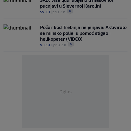
pucnjavi u Sjevernoj Karolini
0
SVIJET
|
prije 2 h
|
Požar kod Trebinja ne jenjava: Aktiviralo
se minsko polje, u pomoć stigao i
helikopeter (VIDEO)
0
VIJESTI
|
prije 2 h
|
Oglas