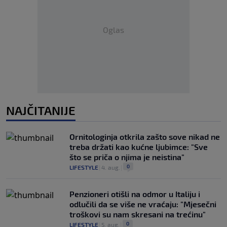
Oglas
NAJČITANIJE
Ornitologinja otkrila zašto sove nikad ne
treba držati kao kućne ljubimce: "Sve
što se priča o njima je neistina"
0
LIFESTYLE
|
4. aug.
|
Penzioneri otišli na odmor u Italiju i
odlučili da se više ne vraćaju: "Mjesečni
troškovi su nam skresani na trećinu"
0
LIFESTYLE
|
5. aug.
|