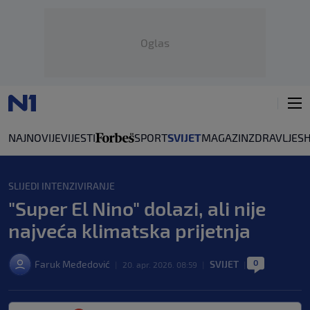
Oglas
NAJNOVIJE
VIJESTI
SPORT
SVIJET
MAGAZIN
ZDRAVLJE
S
SLIJEDI INTENZIVIRANJE
"Super El Nino" dolazi, ali nije
najveća klimatska prijetnja
0
Faruk Međedović
SVIJET
|
20. apr. 2026. 08:59
|
|