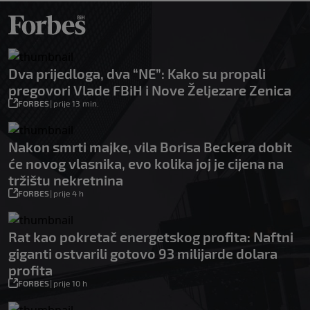
Dva prijedloga, dva “NE”: Kako su propali
pregovori Vlade FBiH i Nove Željezare Zenica
FORBES
|
prije 13 min.
Nakon smrti majke, vila Borisa Beckera dobit
će novog vlasnika, evo kolika joj je cijena na
tržištu nekretnina
FORBES
|
prije 4 h
Rat kao pokretač energetskog profita: Naftni
giganti ostvarili gotovo 93 milijarde dolara
profita
FORBES
|
prije 10 h