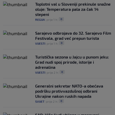
Toplotni val u Sloveniji prekinule snažne
oluje: Temperatura pala za čak 14
stepeni
0
REGIJA
|
prije 1 h
|
Sarajevo odbrojava do 32. Sarajevo Film
Festivala, grad već prepun turista
0
VIJESTI
|
prije 1 h
|
Turistička sezona u Jajcu u punom jeku:
Grad nudi spoj prirode, istorije i
adrenalina
0
VIJESTI
|
prije 2 h
|
Generalni sekretar NATO-a obećava
podršku protivvazdušnoj odbrani
Ukrajine nakon ruskih napada
0
SVIJET
|
prije 2 h
|
SAD: Više ljudi ubijeno u masovnoj