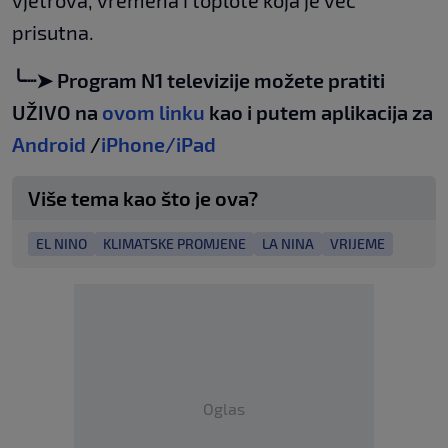
prisutna.
╰┈➤ Program N1 televizije možete pratiti
UŽIVO na
ovom linku
kao i putem aplikacija za
Android
/
iPhone/iPad
Više tema kao što je ova?
EL NINO
KLIMATSKE PROMJENE
LA NINA
VRIJEME
Oglas