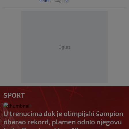
0
SVIJET
|
5. aug.
|
Oglas
SPORT
U trenucima dok je olimpijski šampion
obarao rekord, plamen odnio njegovu