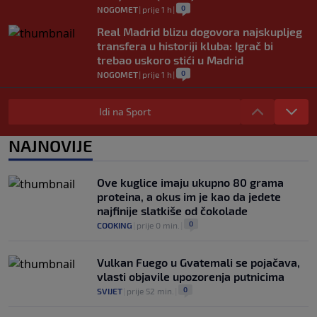
0
NOGOMET
|
prije 1 h
|
Real Madrid blizu dogovora najskupljeg
transfera u historiji kluba: Igrač bi
trebao uskoro stići u Madrid
0
NOGOMET
|
prije 1 h
|
Lara Gut-Behrami završila karijeru:
Jedna od najvećih skijašica svih
Idi na Sport
vremena rekla "zbogom"
0
OSTALI SPORTOVI
|
prije 1 h
|
NAJNOVIJE
Predsjednik FIFA-e ne odustaje od svojih
planova: Otkriveno šta je ponudio
Ove kuglice imaju ukupno 80 grama
Marokancima za podršku
proteina, a okus im je kao da jedete
0
NOGOMET
|
prije 2 h
|
najfinije slatkiše od čokolade
0
COOKING
|
prije 0 min.
|
Vulkan Fuego u Gvatemali se pojačava,
vlasti objavile upozorenja putnicima
0
SVIJET
|
prije 52 min.
|