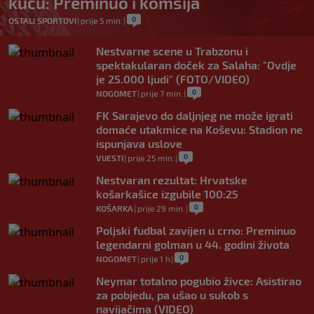
kuću: Preminuo i komšija
0
OSTALI SPORTOVI
|
prije 5 min.
|
Nestvarne scene u Trabzonu i
spektakularan doček za Salaha: "Ovdje
je 25.000 ljudi" (FOTO/VIDEO)
0
NOGOMET
|
prije 7 min.
|
FK Sarajevo do daljnjeg ne može igrati
domaće utakmice na Koševu: Stadion ne
ispunjava uslove
0
VIJESTI
|
prije 25 min.
|
Nestvaran rezultat: Hrvatske
košarkašice izgubile 100:25
0
KOŠARKA
|
prije 29 min.
|
Poljski fudbal zavijen u crno: Preminuo
legendarni golman u 44. godini života
0
NOGOMET
|
prije 1 h
|
Neymar totalno pogubio živce: Asistirao
za pobjedu, pa ušao u sukob s
navijačima (VIDEO)