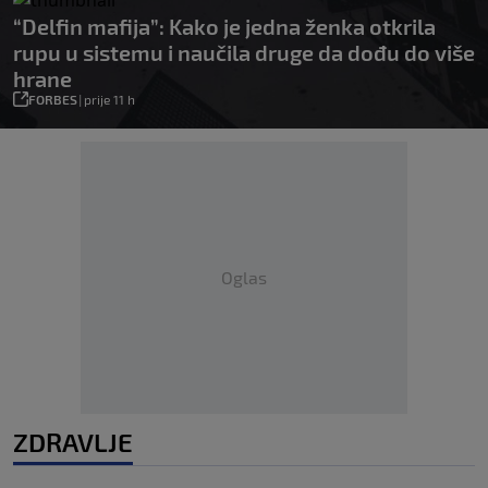
“Delfin mafija”: Kako je jedna ženka otkrila
rupu u sistemu i naučila druge da dođu do više
hrane
FORBES
|
prije 11 h
Oglas
ZDRAVLJE