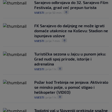
Sarajevo odbrojava do 32. Sarajevo Film
Festivala, grad već prepun turista
0
VIJESTI
|
prije 50 min.
|
FK Sarajevo do daljnjeg ne može igrati
domaće utakmice na Koševu: Stadion ne
ispunjava uslove
0
VIJESTI
|
prije 7 min.
|
Turistička sezona u Jajcu u punom jeku:
Grad nudi spoj prirode, istorije i
adrenalina
0
VIJESTI
|
prije 1 h
|
Požar kod Trebinja ne jenjava: Aktiviralo
se minsko polje, u pomoć stigao i
helikopeter (VIDEO)
0
VIJESTI
|
prije 1 h
|
Toplotni val u Sloveniji prekinule snažne