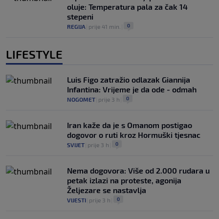
oluje: Temperatura pala za čak 14
stepeni
0
REGIJA
|
prije 41 min.
|
LIFESTYLE
Luis Figo zatražio odlazak Giannija
Infantina: Vrijeme je da ode - odmah
0
NOGOMET
|
prije 3 h
|
Iran kaže da je s Omanom postigao
dogovor o ruti kroz Hormuški tjesnac
0
SVIJET
|
prije 3 h
|
Nema dogovora: Više od 2.000 rudara u
petak izlazi na proteste, agonija
Željezare se nastavlja
0
VIJESTI
|
prije 3 h
|