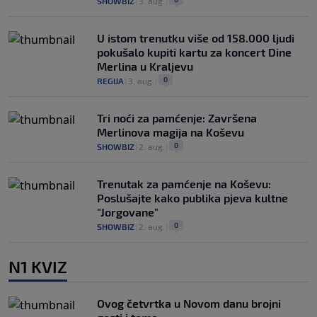
SHOWBIZ
|
3. aug.
|
U istom trenutku više od 158.000 ljudi
pokušalo kupiti kartu za koncert Dine
Merlina u Kraljevu
0
REGIJA
|
3. aug.
|
Tri noći za pamćenje: Završena
Merlinova magija na Koševu
0
SHOWBIZ
|
2. aug.
|
Trenutak za pamćenje na Koševu:
Poslušajte kako publika pjeva kultne
"Jorgovane"
0
SHOWBIZ
|
2. aug.
|
N1 KVIZ
Ovog četvrtka u Novom danu brojni