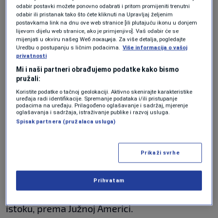
odabir postavki možete ponovno odabrati i pritom promijeniti trenutni
promjenama površine, prognostičari je
odabir ili pristanak tako što ćete kliknuti na Upravljaj željenim
postavkama link na dnu ove web stranice [ili plutajuću ikonu u donjem
tretiraju kao rani pokazatelj da bi se sistem
lijevom dijelu web stranice, ako je primjenjivo]. Vaš odabir će se
mijenjati u okviru našeg Wеб локација. Za više detalja, pogledajte
mogao intenzivirati u narednim mjesecima.
Uredbu o postupanju s ličnim podacima.
Više informacija o vašoj
privatnosti
Mi i naši partneri obrađujemo podatke kako bismo
Često se serviralo u radničkim
pružali:
kantinama u Jugoslaviji, a sada je
dostupno i u "finim" restoranima
Koristite podatke o tačnoj geolokaciji. Aktivno skenirajte karakteristike
uređaja radi identifikacije. Spremanje podataka i/ili pristupanje
LIFESTYLE
|
20. apr.
podacima na uređaju. Prilagođeno oglašavanje i sadržaj, mjerenje
oglašavanja i sadržaja, istraživanje publike i razvoj usluga.
Spisak partnera (pružalaca usluga)
Vjetrovi prenose toplinu
Prikaži svrhe
Kada pacifički pasati, stalni vjetrovi koji obično
guraju toplu vodu prema zapadu, oslabe,
Prihvatam
površinska toplina može se pomicati prema
istoku, prema Južnoj Americi.