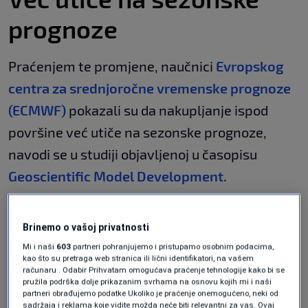
prognoze
Praćenjem te promjene, naučnici
Evropskog
centra za srednjoročne vremenske prognoze
(ECMWF)
pokazali su da nakupljanje ispod
površine već utiče na sezonske prognoze,
navodi se u studiji objavljenoj u časopisu
Geoscientific Model Development.
Ta podzemna toplina nastavila je rasti čak i
Brinemo o vašoj privatnosti
dok površinske temperature zaostaju,
Mi i naši
603
partneri pohranjujemo i pristupamo osobnim podacima,
učvršćujući vezu između ranih signala i
kao što su pretraga web stranica ili lični identifikatori, na vašem
računaru . Odabir Prihvatam omogućava praćenje tehnologije kako bi se
kasnijeg zagrijavanja.
pružila podrška dolje prikazanim svrhama na osnovu kojih mi i naši
partneri obrađujemo podatke Ukoliko je praćenje onemogućeno, neki od
Budući da ta neravnoteža često prethodi brzim
sadržaja i reklama koje vidite možda neće biti relevantni za vas. Ovaj