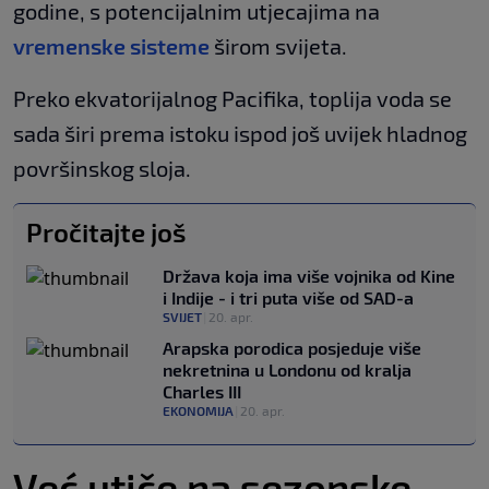
godine, s potencijalnim utjecajima na
vremenske sisteme
širom svijeta.
Preko ekvatorijalnog Pacifika, toplija voda se
sada širi prema istoku ispod još uvijek hladnog
površinskog sloja.
Pročitajte još
Država koja ima više vojnika od Kine
i Indije - i tri puta više od SAD-a
SVIJET
|
20. apr.
Arapska porodica posjeduje više
nekretnina u Londonu od kralja
Charles III
EKONOMIJA
|
20. apr.
Već utiče na sezonske