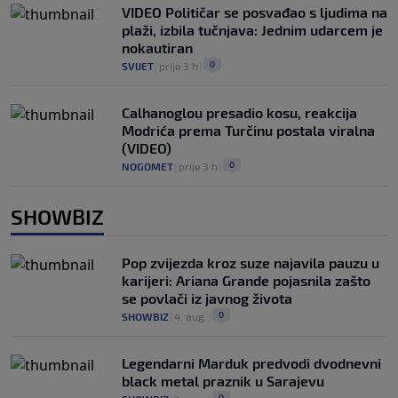
VIDEO Političar se posvađao s ljudima na
plaži, izbila tučnjava: Jednim udarcem je
nokautiran
0
SVIJET
|
prije 3 h
|
Calhanoglou presadio kosu, reakcija
Modrića prema Turčinu postala viralna
(VIDEO)
0
NOGOMET
|
prije 3 h
|
SHOWBIZ
Pop zvijezda kroz suze najavila pauzu u
karijeri: Ariana Grande pojasnila zašto
se povlači iz javnog života
0
SHOWBIZ
|
4. aug.
|
Legendarni Marduk predvodi dvodnevni
black metal praznik u Sarajevu
0