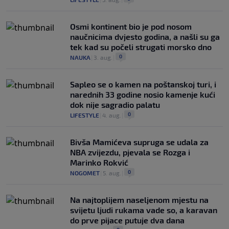
Osmi kontinent bio je pod nosom
naučnicima dvjesto godina, a našli su ga
tek kad su počeli strugati morsko dno
0
NAUKA
|
3. aug.
|
Saplео se o kamen na poštanskoj turi, i
narednih 33 godine nosio kamenje kući
dok nije sagradio palatu
0
LIFESTYLE
|
4. aug.
|
Bivša Mamićeva supruga se udala za
NBA zvijezdu, pjevala se Rozga i
Marinko Rokvić
0
NOGOMET
|
5. aug.
|
Na najtoplijem naseljenom mjestu na
svijetu ljudi rukama vade so, a karavan
do prve pijace putuje dva dana