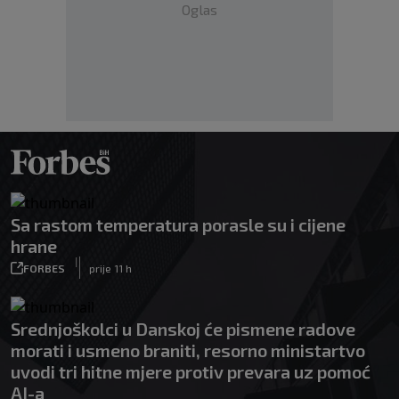
Oglas
Sa rastom temperatura porasle su i cijene
hrane
|
FORBES
prije 11 h
Srednjoškolci u Danskoj će pismene radove
morati i usmeno braniti, resorno ministartvo
uvodi tri hitne mjere protiv prevara uz pomoć
AI-a