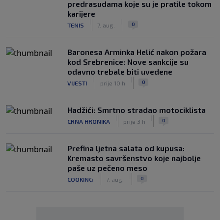
predrasudama koje su je pratile tokom
karijere
|
|
0
TENIS
7. aug.
Baronesa Arminka Helić nakon požara
kod Srebrenice: Nove sankcije su
odavno trebale biti uvedene
|
|
0
VIJESTI
prije 10 h
Hadžići: Smrtno stradao motociklista
|
|
0
CRNA HRONIKA
prije 3 h
Prefina ljetna salata od kupusa:
Kremasto savršenstvo koje najbolje
paše uz pečeno meso
|
|
0
COOKING
7. aug.