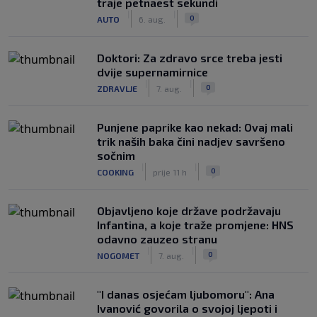
traje petnaest sekundi
|
|
0
AUTO
6. aug.
Doktori: Za zdravo srce treba jesti
dvije supernamirnice
|
|
0
ZDRAVLJE
7. aug.
Punjene paprike kao nekad: Ovaj mali
trik naših baka čini nadjev savršeno
sočnim
|
|
0
COOKING
prije 11 h
Objavljeno koje države podržavaju
Infantina, a koje traže promjene: HNS
odavno zauzeo stranu
|
|
0
NOGOMET
7. aug.
"I danas osjećam ljubomoru": Ana
Ivanović govorila o svojoj ljepoti i