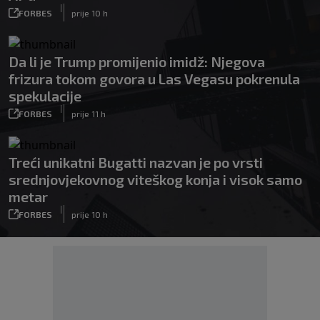
|
FORBES
prije 10 h
Da li je Trump promijenio imidž: Njegova
frizura tokom govora u Las Vegasu pokrenula
spekulacije
|
FORBES
prije 11 h
Treći unikatni Bugatti nazvan je po vrsti
srednjovjekovnog viteškog konja i visok samo
metar
|
FORBES
prije 10 h