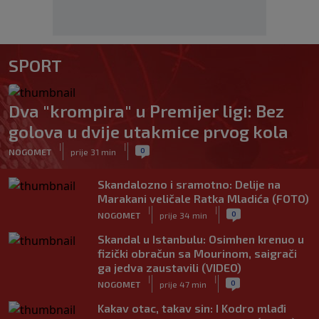
SPORT
Dva "krompira" u Premijer ligi: Bez
golova u dvije utakmice prvog kola
|
|
0
NOGOMET
prije 31 min
Skandalozno i sramotno: Delije na
Marakani veličale Ratka Mladića (FOTO)
|
|
0
NOGOMET
prije 34 min
Skandal u Istanbulu: Osimhen krenuo u
fizički obračun sa Mourinom, saigrači
ga jedva zaustavili (VIDEO)
|
|
0
NOGOMET
prije 47 min
Kakav otac, takav sin: I Kodro mlađi