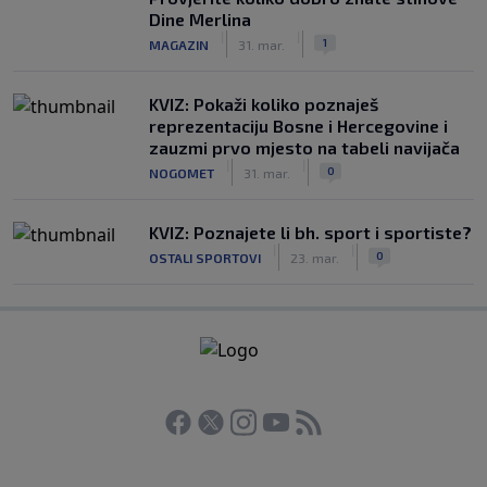
Dine Merlina
|
|
1
MAGAZIN
31. mar.
KVIZ: Pokaži koliko poznaješ
reprezentaciju Bosne i Hercegovine i
zauzmi prvo mjesto na tabeli navijača
|
|
0
NOGOMET
31. mar.
KVIZ: Poznajete li bh. sport i sportiste?
|
|
0
OSTALI SPORTOVI
23. mar.