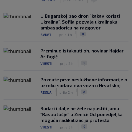
Infantino nekada poručivao: "Novac
FIFA-e je vaš novac", danas se suočava
s najvećom krizom
U Bugarskoj pao dron "kakav koristi
|
|
0
NOGOMET
prije 4 h
Ukrajina", Sofija pozvala ukrajinsku
ambasadoricu na razgovor
|
|
0
SVIJET
prije 1 h
Preminuo istaknuti bh. novinar Hajdar
Arifagić
|
|
0
VIJESTI
prije 2 h
Poznate prve neslužbene informacije o
uzroku sudara dva voza u Hrvatskoj
|
|
0
REGIJA
prije 2 h
Rudari i dalje ne žele napustiti jamu
"Raspotočje" u Zenici: Od ponedjeljka
moguća radikalizacija protesta
|
|
0
VIJESTI
prije 3 h