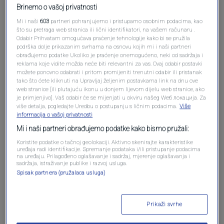
Brinemo o vašoj privatnosti
Mi i naši
603
partneri pohranjujemo i pristupamo osobnim podacima, kao
što su pretraga web stranica ili lični identifikatori, na vašem računaru .
Odabir Prihvatam omogućava praćenje tehnologije kako bi se pružila
podrška dolje prikazanim svrhama na osnovu kojih mi i naši partneri
obrađujemo podatke Ukoliko je praćenje onemogućeno, neki od sadržaja i
reklama koje vidite možda neće biti relevantni za vas. Ovaj odabir postavki
Oglas
možete ponovno odabrati i pritom promijeniti trenutni odabir ili pristanak
tako što ćete kliknuti na Upravljaj željenim postavkama link na dnu ove
web stranice [ili plutajuću ikonu u donjem lijevom dijelu web stranice, ako
je primjenjivo]. Vaš odabir će se mijenjati u okviru našeg Wеб локација. Za
više detalja, pogledajte Uredbu o postupanju s ličnim podacima.
Više
informacija o vašoj privatnosti
Mi i naši partneri obrađujemo podatke kako bismo pružali:
Koristite podatke o tačnoj geolokaciji. Aktivno skenirajte karakteristike
uređaja radi identifikacije. Spremanje podataka i/ili pristupanje podacima
na uređaju. Prilagođeno oglašavanje i sadržaj, mjerenje oglašavanja i
sadržaja, istraživanje publike i razvoj usluga.
Spisak partnera (pružalaca usluga)
Oglas
Prikaži svrhe