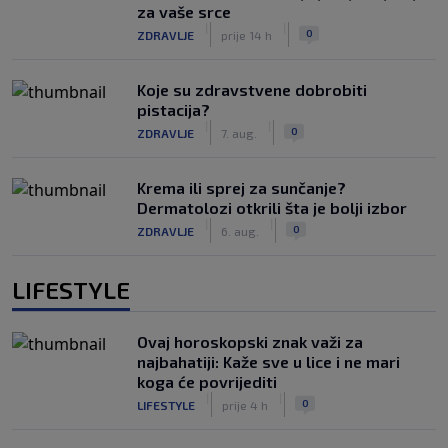
za vaše srce
|
|
0
ZDRAVLJE
prije 14 h
Koje su zdravstvene dobrobiti
pistacija?
|
|
0
ZDRAVLJE
7. aug.
Krema ili sprej za sunčanje?
Dermatolozi otkrili šta je bolji izbor
|
|
0
ZDRAVLJE
6. aug.
LIFESTYLE
Ovaj horoskopski znak važi za
najbahatiji: Kaže sve u lice i ne mari
koga će povrijediti
|
|
0
LIFESTYLE
prije 4 h