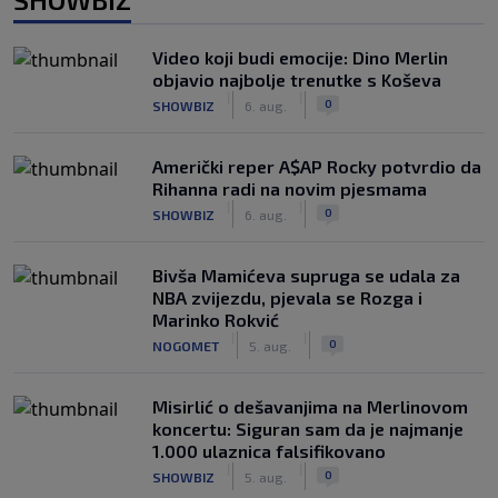
Video koji budi emocije: Dino Merlin
objavio najbolje trenutke s Koševa
|
|
0
SHOWBIZ
6. aug.
Američki reper A$AP Rocky potvrdio da
Rihanna radi na novim pjesmama
|
|
0
SHOWBIZ
6. aug.
Bivša Mamićeva supruga se udala za
NBA zvijezdu, pjevala se Rozga i
Marinko Rokvić
|
|
0
NOGOMET
5. aug.
Misirlić o dešavanjima na Merlinovom
koncertu: Siguran sam da je najmanje
1.000 ulaznica falsifikovano
|
|
0
SHOWBIZ
5. aug.