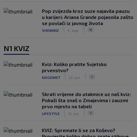
Pop zvijezda kroz suze najavila pauzu
u karijeri: Ariana Grande pojasnila zašto
se povlači iz javnog života
|
|
0
SHOWBIZ
4. aug.
N1 KVIZ
Kviz: Koliko pratite Svjetsko
prvenstvo?
|
|
1
NOGOMET
22. jun.
Skrati vrijeme do utakmice uz naš kviz:
Pokaži šta znaš o Zmajevima i zauzmi
prvo mjesto na tabeli
|
|
1
LIFESTYLE
12. jun.
KVIZ: Spremate li se za Koševo?
Provjerite koliko dobro znate stihove