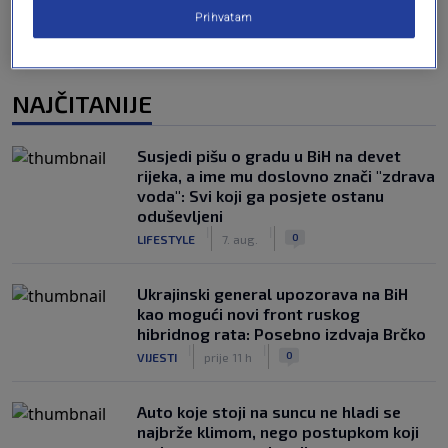
Prihvatam
NAJČITANIJE
Susjedi pišu o gradu u BiH na devet
rijeka, a ime mu doslovno znači "zdrava
voda": Svi koji ga posjete ostanu
oduševljeni
|
|
0
LIFESTYLE
7. aug.
Ukrajinski general upozorava na BiH
kao mogući novi front ruskog
hibridnog rata: Posebno izdvaja Brčko
|
|
0
VIJESTI
prije 11 h
Auto koje stoji na suncu ne hladi se
najbrže klimom, nego postupkom koji