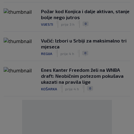
Požar kod Konjica i dalje aktivan, stanje
bolje nego jutros
|
|
0
VIJESTI
prije 3 h
Vučić: Izbori u Srbiji za maksimalno tri
mjeseca
|
|
0
REGIJA
prije 4 h
Enes Kanter Freedom želi na WNBA
draft: Neobičnim potezom pokušava
ukazati na pravila lige
|
|
0
KOŠARKA
prije 4 h