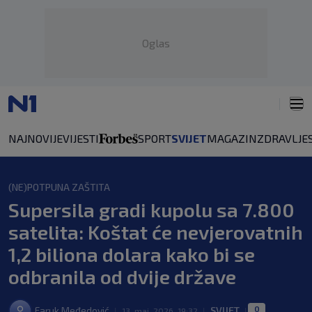
Oglas
NAJNOVIJE
VIJESTI
SPORT
SVIJET
MAGAZIN
ZDRAVLJE
(NE)POTPUNA ZAŠTITA
Supersila gradi kupolu sa 7.800
satelita: Koštat će nevjerovatnih
1,2 biliona dolara kako bi se
odbranila od dvije države
0
Faruk Međedović
SVIJET
|
13. maj. 2026. 19:32
|
|