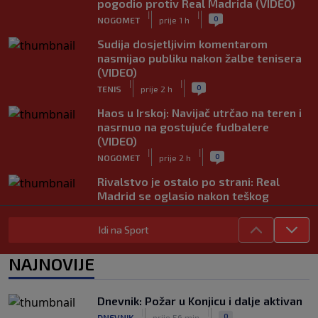
pogodio protiv Real Madrida (VIDEO)
|
|
0
NOGOMET
prije 1 h
Sudija dosjetljivim komentarom
nasmijao publiku nakon žalbe tenisera
(VIDEO)
|
|
0
TENIS
prije 2 h
Haos u Irskoj: Navijač utrčao na teren i
nasrnuo na gostujuće fudbalere
(VIDEO)
|
|
0
NOGOMET
prije 2 h
Rivalstvo je ostalo po strani: Real
Madrid se oglasio nakon teškog
gubitka Lionela Messija
|
|
0
NOGOMET
prije 2 h
Idi na Sport
WNBA igračice odgovorile Kanteru
NAJNOVIJE
nakon provokacije: "Nećemo biti
politički pijuni"
|
|
0
KOŠARKA
prije 3 h
Dnevnik: Požar u Konjicu i dalje aktivan
|
|
0
DNEVNIK
prije 56 min