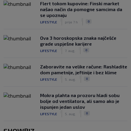
Flert tokom kupovine: Finski market
našao način da pomogne samcima da
se upoznaju
|
|
0
LIFESTYLE
prije 7 h
Ova 3 horoskopska znaka najčešće
grade uspješne karijere
|
|
0
LIFESTYLE
7. aug.
Zaboravite na velike račune: Rashladite
dom pametnije, jeftinije i bez klime
|
|
0
LIFESTYLE
5. aug.
Mokra plahta na prozoru hladi sobu
bolje od ventilatora, ali samo ako je
ispunjen jedan uslov
|
|
0
LIFESTYLE
5. aug.
SHOWBIZ