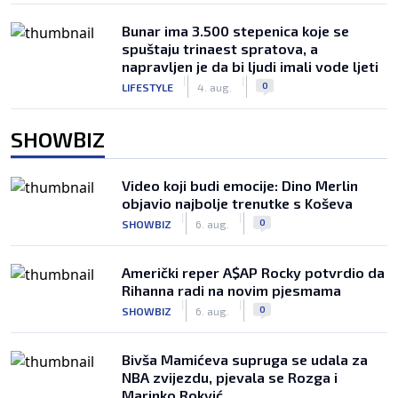
Bunar imа 3.500 stepenica koje se
spuštaju trinaest spratova, a
napravljen je da bi ljudi imali vode ljeti
|
|
0
LIFESTYLE
4. aug.
SHOWBIZ
Video koji budi emocije: Dino Merlin
objavio najbolje trenutke s Koševa
|
|
0
SHOWBIZ
6. aug.
Američki reper A$AP Rocky potvrdio da
Rihanna radi na novim pjesmama
|
|
0
SHOWBIZ
6. aug.
Bivša Mamićeva supruga se udala za
NBA zvijezdu, pjevala se Rozga i
Marinko Rokvić