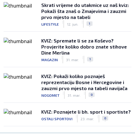
Skrati vrijeme do utakmice uz naš kviz:
Pokaži šta znaš o Zmajevima i zauzmi
prvo mjesto na tabeli
|
|
1
LIFESTYLE
12. jun.
KVIZ: Spremate li se za Koševo?
Provjerite koliko dobro znate stihove
Dine Merlina
|
|
1
MAGAZIN
31. mar.
KVIZ: Pokaži koliko poznaješ
reprezentaciju Bosne i Hercegovine i
zauzmi prvo mjesto na tabeli navijača
|
|
0
NOGOMET
31. mar.
KVIZ: Poznajete li bh. sport i sportiste?
|
|
0
OSTALI SPORTOVI
23. mar.