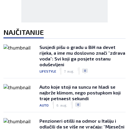
NAJČITANIJE
Susjedi pišu o gradu u BiH na devet
rijeka, a ime mu doslovno znači "zdrava
voda": Svi koji ga posjete ostanu
oduševljeni
|
|
0
LIFESTYLE
7. aug.
Auto koje stoji na suncu ne hladi se
najbrže klimom, nego postupkom koji
traje petnaest sekundi
|
|
0
AUTO
6. aug.
Penzioneri otišli na odmor u Italiju i
odlučili da se više ne vraćaju: "Mjesečni