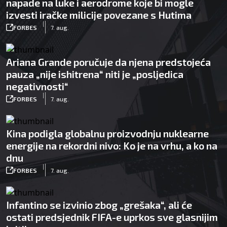
napade na luke i aerodrome koje bi mogle
izvesti iračke milicije povezane s Hutima
|
FORBES
7. aug.
Ariana Grande poručuje da njena predstojeća
pauza „nije ishitrena“ niti je „posljedica
negativnosti“
|
FORBES
7. aug.
Kina podigla globalnu proizvodnju nuklearne
energije na rekordni nivo: Ko je na vrhu, a ko na
dnu
|
FORBES
7. aug.
Infantino se izvinio zbog „grešaka“, ali će
ostati predsjednik FIFA-e uprkos sve glasnijim