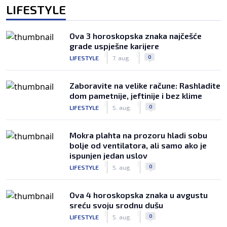
LIFESTYLE
Ova 3 horoskopska znaka najčešće
grade uspješne karijere
|
|
0
LIFESTYLE
7. aug.
Zaboravite na velike račune: Rashladite
dom pametnije, jeftinije i bez klime
|
|
0
LIFESTYLE
5. aug.
Mokra plahta na prozoru hladi sobu
bolje od ventilatora, ali samo ako je
ispunjen jedan uslov
|
|
0
LIFESTYLE
5. aug.
Ova 4 horoskopska znaka u avgustu
sreću svoju srodnu dušu
|
|
0
LIFESTYLE
5. aug.