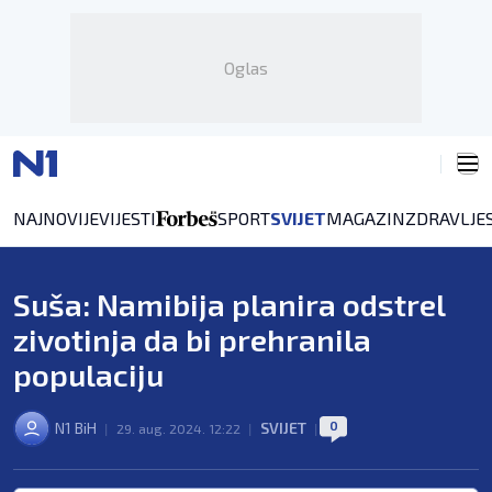
Oglas
NAJNOVIJE
VIJESTI
SPORT
SVIJET
MAGAZIN
ZDRAVLJE
Suša: Namibija planira odstrel
zivotinja da bi prehranila
populaciju
0
N1 BiH
SVIJET
|
29. aug. 2024. 12:22
|
|