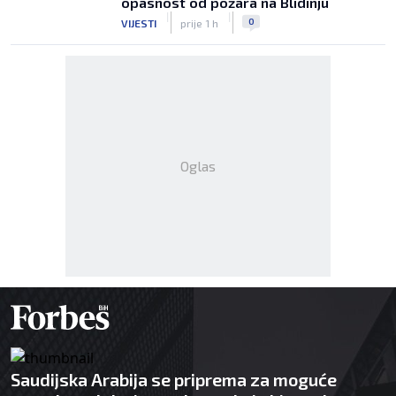
opasnost od požara na Blidinju
|
|
0
VIJESTI
prije 1 h
Oglas
Saudijska Arabija se priprema za moguće