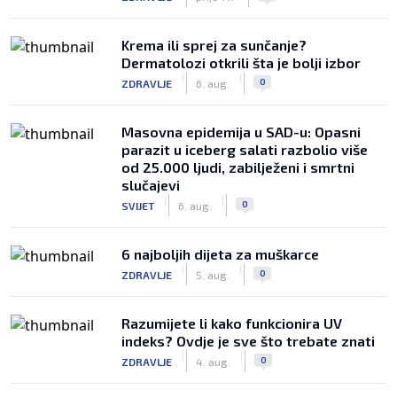
Krema ili sprej za sunčanje?
Dermatolozi otkrili šta je bolji izbor
|
|
0
ZDRAVLJE
6. aug.
Masovna epidemija u SAD-u: Opasni
parazit u iceberg salati razbolio više
od 25.000 ljudi, zabilježeni i smrtni
slučajevi
|
|
0
SVIJET
6. aug.
6 najboljih dijeta za muškarce
|
|
0
ZDRAVLJE
5. aug.
Razumijete li kako funkcionira UV
indeks? Ovdje je sve što trebate znati
|
|
0
ZDRAVLJE
4. aug.