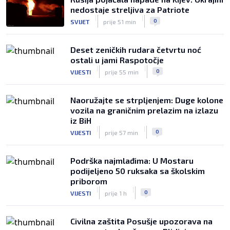
nedostaje streljiva za Patriote
|
|
0
SVIJET
prije 51 min
Deset zeničkih rudara četvrtu noć
ostali u jami Raspotočje
|
|
0
VIJESTI
prije 55 min
Naoružajte se strpljenjem: Duge kolone
vozila na graničnim prelazim na izlazu
iz BiH
|
|
0
VIJESTI
prije 57 min
Podrška najmlađima: U Mostaru
podijeljeno 50 ruksaka sa školskim
priborom
|
|
0
VIJESTI
prije 1 h
Civilna zaštita Posušje upozorava na