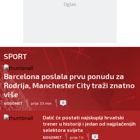
Oglas
SPORT
Barcelona poslala prvu ponudu za
Rodrija, Manchester City traži znatno
više
|
|
0
NOGOMET
prije 33 min
Dalić će postati najskuplji hrvatski
trener u historiji i jedan od najplaćenijih
selektora svijeta
|
|
0
NOGOMET
prije 1 h