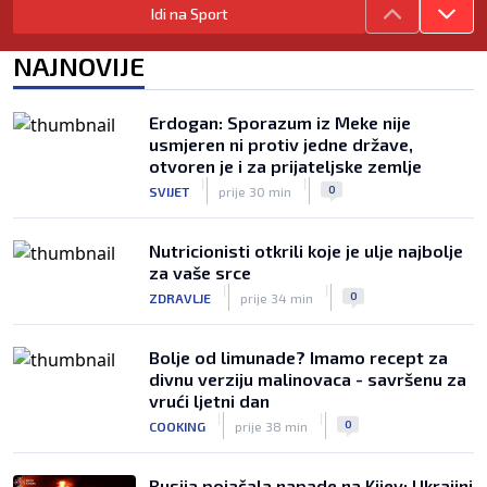
Idi na Sport
Francuzi ne podržavaju Infantina, ali ga
nisu pozvali na ostavku
NAJNOVIJE
|
|
0
NOGOMET
7. aug.
Žene će prve osjetiti posljedice, ali
Erdogan: Sporazum iz Meke nije
poručuju: Ako treba, neka bude bojkot
usmjeren ni protiv jedne države,
|
|
0
NOGOMET
7. aug.
otvoren je i za prijateljske zemlje
|
|
0
SVIJET
prije 30 min
Nutricionisti otkrili koje je ulje najbolje
za vaše srce
|
|
0
ZDRAVLJE
prije 34 min
Bolje od limunade? Imamo recept za
divnu verziju malinovaca - savršenu za
vrući ljetni dan
|
|
0
COOKING
prije 38 min
Rusija pojačala napade na Kijev: Ukrajini