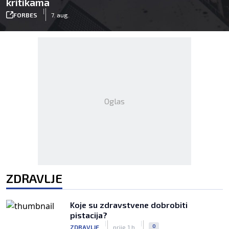
kritikama
|
FORBES
7. aug.
Oglas
ZDRAVLJE
Koje su zdravstvene dobrobiti
pistacija?
|
|
0
ZDRAVLJE
prije 1 h