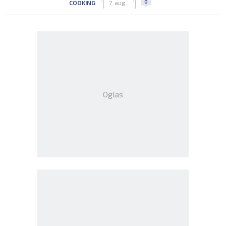
0
COOKING
7. aug.
Oglas