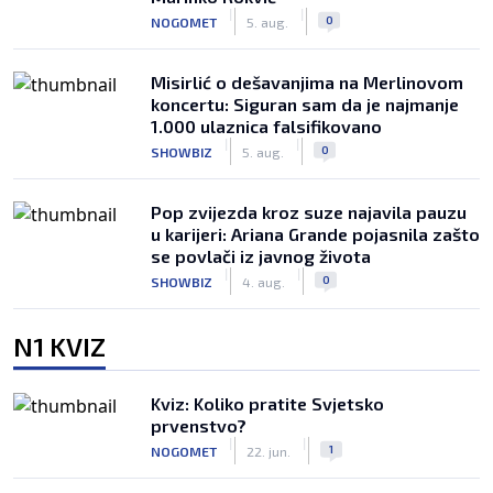
|
|
0
NOGOMET
5. aug.
Misirlić o dešavanjima na Merlinovom
koncertu: Siguran sam da je najmanje
1.000 ulaznica falsifikovano
|
|
0
SHOWBIZ
5. aug.
Pop zvijezda kroz suze najavila pauzu
u karijeri: Ariana Grande pojasnila zašto
se povlači iz javnog života
|
|
0
SHOWBIZ
4. aug.
N1 KVIZ
Kviz: Koliko pratite Svjetsko
prvenstvo?
|
|
1
NOGOMET
22. jun.