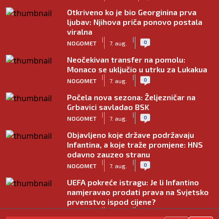
Otkriveno ko je bio Georginina prva
ljubav: Njihova priča ponovo postala
viralna
|
|
0
NOGOMET
7. aug.
Neočekivan transfer na pomolu:
Monaco se uključio u utrku za Lukakua
|
|
0
NOGOMET
7. aug.
Počela nova sezona: Željezničar na
Grbavici savladao BSK
|
|
0
NOGOMET
7. aug.
Objavljeno koje države podržavaju
Infantina, a koje traže promjene: HNS
odavno zauzeo stranu
|
|
0
NOGOMET
7. aug.
UEFA pokreće istragu: Je li Infantino
namjeravao prodati prava na Svjetsko
prvenstvo ispod cijene?
|
|
0
NOGOMET
7. aug.