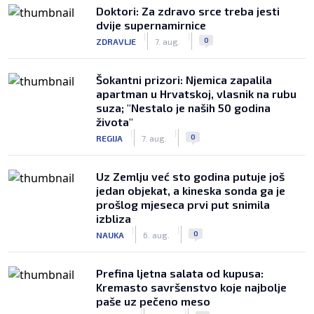
Doktori: Za zdravo srce treba jesti
dvije supernamirnice
|
|
0
ZDRAVLJE
7. aug.
Šokantni prizori: Njemica zapalila
apartman u Hrvatskoj, vlasnik na rubu
suza; "Nestalo je naših 50 godina
života"
|
|
0
REGIJA
7. aug.
Uz Zemlju već sto godina putuje još
jedan objekat, a kineska sonda ga je
prošlog mjeseca prvi put snimila
izbliza
|
|
0
NAUKA
6. aug.
Prefina ljetna salata od kupusa:
Kremasto savršenstvo koje najbolje
paše uz pečeno meso
|
|