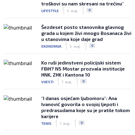
troškovi su nam skresani na trećinu"
|
|
0
LIFESTYLE
5. aug.
Šezdeset posto stanovnika glavnog
grada u kojem živi mnogo Bosanaca živi
u stanovima koje daje grad
|
|
0
EKONOMIJA
5. aug.
Ko ruši jedinstveni policijski sistem
FBiH? NS Mostar prozvala institucije
HNK, ZHK i Kantona 10
|
|
0
VIJESTI
7. aug.
"I danas osjećam ljubomoru": Ana
Ivanović govorila o svojoj ljepoti i
predrasudama koje su je pratile tokom
karijere
|
|
0
TENIS
7. aug.