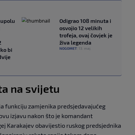
kupolu
Odigrao 108 minuta i
:
osvojio 12 velikih
trofeja, ovaj čovjek je
2
živa legenda
NOGOMET
|
13. maj.
ako bi
dvije
a na svijetu
ja funkciju zamjenika predsjedavajućeg
e ovu izjavu nakon što je komandant
ej Karakajev obavijestio ruskog predsjednika
ansiranju rakete ranije tokom dana.