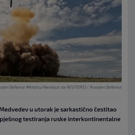
ssian Defence Ministry/Handout via REUTERS)
/
Russian Defence
i Medvedev u utorak je sarkastično čestitao
ešnog testiranja ruske interkontinentalne