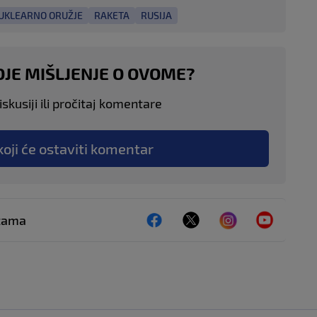
UKLEARNO ORUŽJE
RAKETA
RUSIJA
OJE MIŠLJENJE O OVOME?
skusiji ili pročitaj komentare
koji će ostaviti komentar
ežama