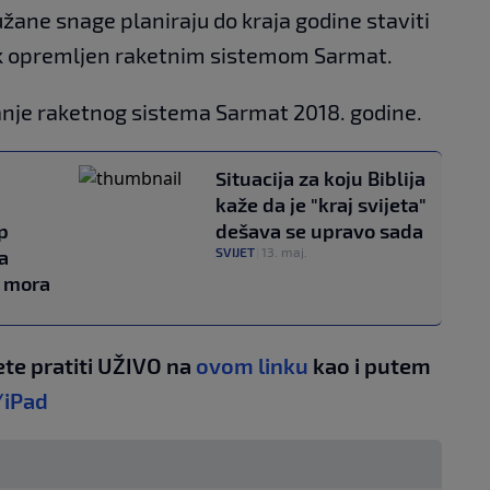
užane snage planiraju do kraja godine staviti
uk opremljen raketnim sistemom Sarmat.
iranje raketnog sistema Sarmat 2018. godine.
Situacija za koju Biblija
kaže da je "kraj svijeta"
p
dešava se upravo sada
SVIJET
|
13. maj.
a
a mora
te pratiti UŽIVO na
ovom linku
kao i putem
/iPad