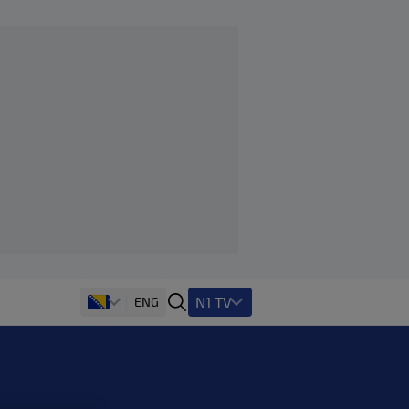
N1 TV
ENG