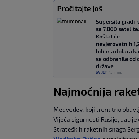
Pročitajte još
Supersila gradi 
sa 7.800 satelita
Koštat će
nevjerovatnih 1,
biliona dolara k
se odbranila od 
države
SVIJET
|
13. maj.
Najmoćnija raket
Medvedev, koji trenutno obavl
Vijeća sigurnosti Rusije, dao j
Strateških raketnih snaga Serg
Vladimira Putina
o uspješnom l