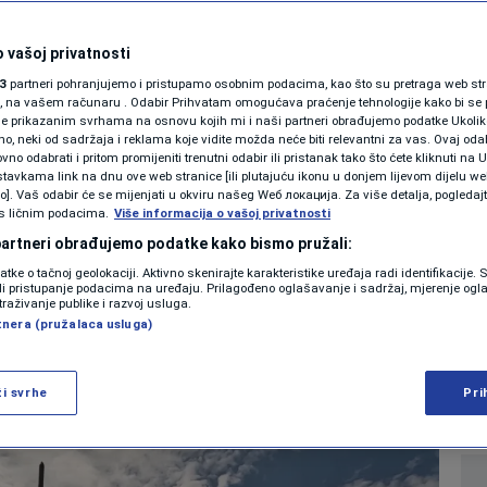
oćnija raketa na
SHOWBIZ
a 35.000 km:
KOLUMNE
 vašoj privatnosti
3
partneri pohranjujemo i pristupamo osobnim podacima, kao što su pretraga web stran
: "Sad nam je Zapad
ori, na vašem računaru . Odabir Prihvatam omogućava praćenje tehnologije kako bi se 
je prikazanim svrhama na osnovu kojih mi i naši partneri obrađujemo podatke Ukoliko
 neki od sadržaja i reklama koje vidite možda neće biti relevantni za vas. Ovaj odab
PODCAST
no odabrati i pritom promijeniti trenutni odabir ili pristanak tako što ćete kliknuti na U
tavkama link na dnu ove web stranice [ili plutajuću ikonu u donjem lijevom dijelu we
N1 SPECIJAL
vo]. Vaš odabir će se mijenjati u okviru našeg Wеб локација. Za više detalja, pogledaj
s ličnim podacima.
Više informacija o vašoj privatnosti
0
:20
SVIJET
komentara
|
|
FENOMENI
 partneri obrađujemo podatke kako bismo pružali:
datke o tačnoj geolokaciji. Aktivno skenirajte karakteristike uređaja radi identifikacije.
NEISTRAŽENO
ili pristupanje podacima na uređaju. Prilagođeno oglašavanje i sadržaj, mjerenje ogl
Više
traživanje publike i razvoj usluga.
tnera (pružalaca usluga)
VIRALNO
FOTO
ži svrhe
Pri
PROMO
VIDEO