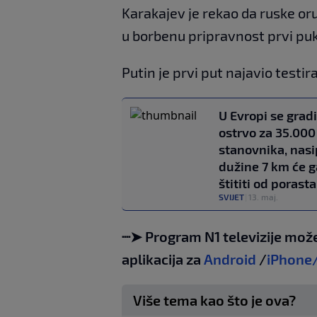
Karakajev je rekao da ruske or
u borbenu pripravnost prvi p
Putin je prvi put najavio test
U Evropi se gradi
ostrvo za 35.000
stanovnika, nasi
dužine 7 km će g
štititi od porast
SVIJET
|
13. maj.
┈➤ Program N1 televizije može
aplikacija za
Android
/
iPhone
Više tema kao što je ova?