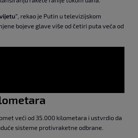
vijetu"
, rekao je Putin u televizijskom
njene bojeve glave više od četiri puta veća od
ilometara
omet veći od 35.000 kilometara i ustvrdio da
buduće sisteme protivraketne odbrane.