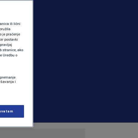
ica ili lični
pružila
 je praćenje
ir postavki
pravljaj
b stranice, ako
te Uredbu o
 Spremanje
ašavanja i
hvatam