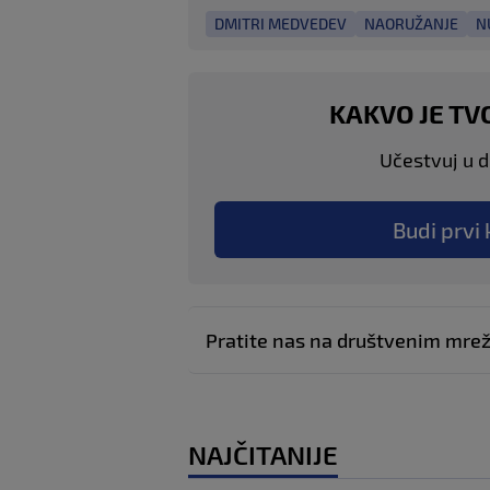
DMITRI MEDVEDEV
NAORUŽANJE
N
KAKVO JE TV
Učestvuj u di
Budi prvi 
Pratite nas na društvenim mr
NAJČITANIJE