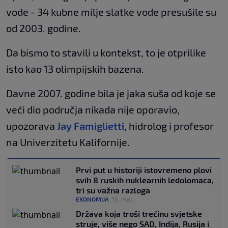
vode - 34 kubne milje slatke vode presušile su
od 2003. godine.
Da bismo to stavili u kontekst, to je otprilike
isto kao 13 olimpijskih bazena.
Davne 2007. godine bila je jaka suša od koje se
veći dio područja nikada nije oporavio,
upozorava
Jay Famiglietti
, hidrolog i profesor
na Univerzitetu Kalifornije.
Prvi put u historiji istovremeno plovi
svih 8 ruskih nuklearnih ledolomaca,
tri su važna razloga
EKONOMIJA
|
13. maj.
Država koja troši trećinu svjetske
struje, više nego SAD, Indija, Rusija i