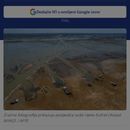
Dodajte N1 u omiljeni Google izvor
Više
Zračna fotografija prikazuju posljedice suše rijeke Eufrat (Assad
NIYAZI / AFP)