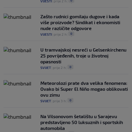
0
VIJESTI
|
prije 2 h
|
Zašto rudnici gomilaju dugove i kada
više proizvode? Sindikat i ekonomisti
nude različite odgovore
0
VIJESTI
|
prije 2 h
|
U tramvajskoj nesreći u Gelsenkirchenu
25 povrijeđenih, troje u životnoj
opasnosti
0
SVIJET
|
prije 2 h
|
Meteorolozi prate dva velika fenomena:
Ovako bi Super El Niño mogao oblikovati
ovu zimu
0
SVIJET
|
prije 3 h
|
Na Vilsonovom šetalištu u Sarajevu
predstavljeno 50 luksuznih i sportskih
automobila