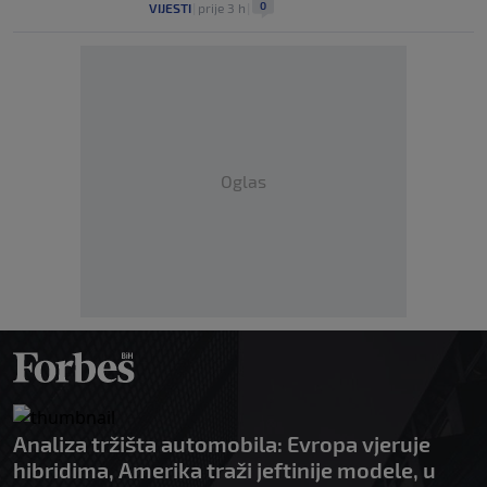
0
VIJESTI
|
prije 3 h
|
Oglas
Analiza tržišta automobila: Evropa vjeruje
hibridima, Amerika traži jeftinije modele, u