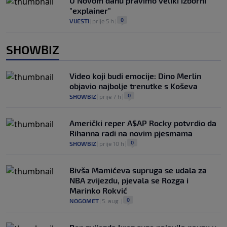
U Novom danu pravimo veliki izborni
"explainer"
0
VIJESTI
|
prije 5 h
|
SHOWBIZ
Video koji budi emocije: Dino Merlin
objavio najbolje trenutke s Koševa
0
SHOWBIZ
|
prije 7 h
|
Američki reper A$AP Rocky potvrdio da
Rihanna radi na novim pjesmama
0
SHOWBIZ
|
prije 10 h
|
Bivša Mamićeva supruga se udala za
NBA zvijezdu, pjevala se Rozga i
Marinko Rokvić
0
NOGOMET
|
5. aug.
|