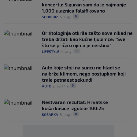
koncertu: Siguran sam da je najmanje
1.000 ulaznica falsifikovano
0
SHOWBIZ
|
5. aug.
|
Ornitologinja otkrila zašto sove nikad ne
treba držati kao kućne ljubimce: "Sve
što se priča o njima je neistina"
0
LIFESTYLE
|
4. aug.
|
Auto koje stoji na suncu ne hladi se
najbrže klimom, nego postupkom koji
traje petnaest sekundi
0
AUTO
|
prije 17 h
|
Nestvaran rezultat: Hrvatske
košarkašice izgubile 100:25
0
KOŠARKA
|
5. aug.
|