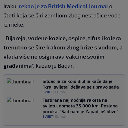
Iraku,
rekao je za British Medical Journal
o
šteti koja se širi zemljom zbog nestašice vode
iz rijeke.
"Dijareja, vodene kozice, ospice, tifus i kolera
trenutno se šire Irakom zbog krize s vodom, a
vlada više ne osigurava vakcine svojim
građanima",
kazao je Baqar.
Situacija za koju Biblija kaže da je
"kraj svijeta" dešava se upravo sada
SVIJET
|
13. maj.
Testirana najmoćnija raketa na
svijetu, dometa 35.000 km: Poslana
poruka: "Sad nam je Zapad još bliže"
SVIJET
|
13. maj.