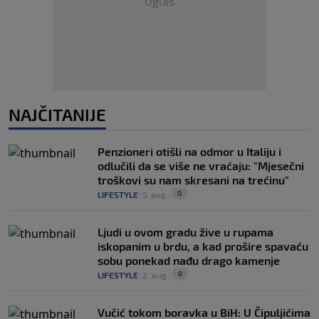
Oglas
NAJČITANIJE
Penzioneri otišli na odmor u Italiju i
odlučili da se više ne vraćaju: "Mjesečni
troškovi su nam skresani na trećinu"
0
LIFESTYLE
|
5. aug.
|
Ljudi u ovom gradu žive u rupama
iskopanim u brdu, a kad prošire spavaću
sobu ponekad nađu drago kamenje
0
LIFESTYLE
|
2. aug.
|
Vučić tokom boravka u BiH: U Čipuljićima