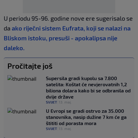
U periodu 95-96. godine nove ere sugerisalo se
da
ako riječni sistem Eufrata, koji se nalazi na
Bliskom istoku, presuši - apokalipsa nije
daleko.
Pročitajte još
Supersila gradi kupolu sa 7.800
satelita: Koštat će nevjerovatnih 1,2
biliona dolara kako bi se odbranila od
dvije države
SVIJET
|
13. maj.
U Evropi se gradi ostrvo za 35.000
stanovnika, nasip dužine 7 km će ga
štititi od porasta mora
SVIJET
|
13. maj.