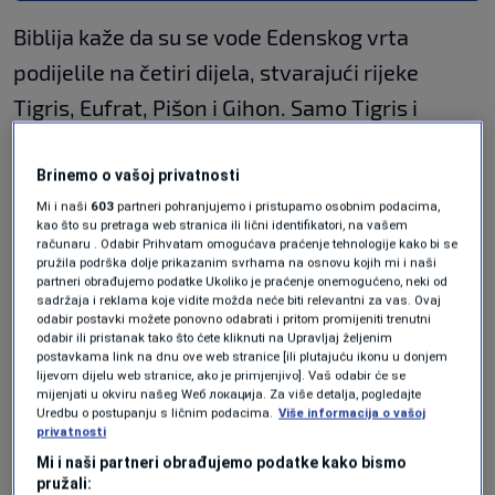
Biblija kaže da su se vode Edenskog vrta
podijelile na četiri dijela, stvarajući rijeke
Tigris, Eufrat, Pišon i Gihon. Samo Tigris i
Eufrat još uvijek postoje, ali naučnici su
zabrinuti jer se ta ogromna rijeka stalno
Brinemo o vašoj privatnosti
Mi i naši
603
partneri pohranjujemo i pristupamo osobnim podacima,
smanjuje.
kao što su pretraga web stranica ili lični identifikatori, na vašem
računaru . Odabir Prihvatam omogućava praćenje tehnologije kako bi se
To je najduža rijeka na Bliskom istoku
i teče
pružila podrška dolje prikazanim svrhama na osnovu kojih mi i naši
partneri obrađujemo podatke Ukoliko je praćenje onemogućeno, neki od
gotovo 2.900 kilometara od istočne Turske
sadržaja i reklama koje vidite možda neće biti relevantni za vas. Ovaj
odabir postavki možete ponovno odabrati i pritom promijeniti trenutni
kroz Siriju i Irak, prije nego što se pridruži rijeci
odabir ili pristanak tako što ćete kliknuti na Upravljaj željenim
postavkama link na dnu ove web stranice [ili plutajuću ikonu u donjem
Tigris i ulije u Perzijski zaljev.
lijevom dijelu web stranice, ako je primjenjivo]. Vaš odabir će se
mijenjati u okviru našeg Wеб локација. Za više detalja, pogledajte
Uredbu o postupanju s ličnim podacima.
Više informacija o vašoj
Kroz historiju, čovječanstvo je postavljalo
privatnosti
logore oko rijeke i koristilo je za piće.
Mi i naši partneri obrađujemo podatke kako bismo
pružali: