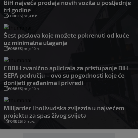
BiH najveća prodaja novih vozila u posljednje
tri godine
FORBES
|
prije 6 h
Šest poslova koje možete pokrenuti od kuće
uz minimalna ulaganja
FORBES
|
prije 10 h
CBBiH zvanično aplicirala za pristupanje BiH
SEPA području – ovo su pogodnosti koje će
donijeti građanima i privredi
FORBES
|
prije 10 h
Milijarder i holivudska zvijezda u najvećem
projektu za spas živog svijeta
FORBES
|
5. aug.