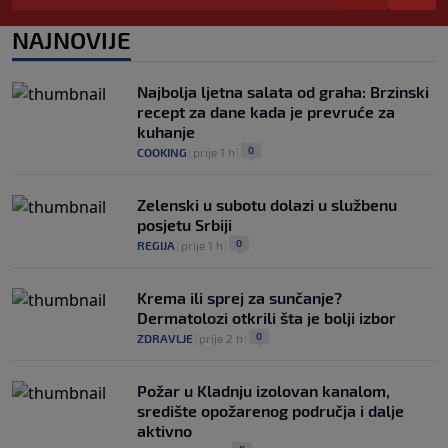
0
NOGOMET
|
prije 4 h
|
NAJNOVIJE
Izvinjenje s elementima prijetnje i
„gomila slabića“ u UEFA-i
0
NOGOMET
|
prije 5 h
|
Najbolja ljetna salata od graha: Brzinski
recept za dane kada je prevruće za
kuhanje
0
COOKING
|
prije 1 h
|
Zelenski u subotu dolazi u službenu
posjetu Srbiji
0
REGIJA
|
prije 1 h
|
Krema ili sprej za sunčanje?
Dermatolozi otkrili šta je bolji izbor
0
ZDRAVLJE
|
prije 2 h
|
Požar u Kladnju izolovan kanalom,
središte opožarenog područja i dalje
aktivno