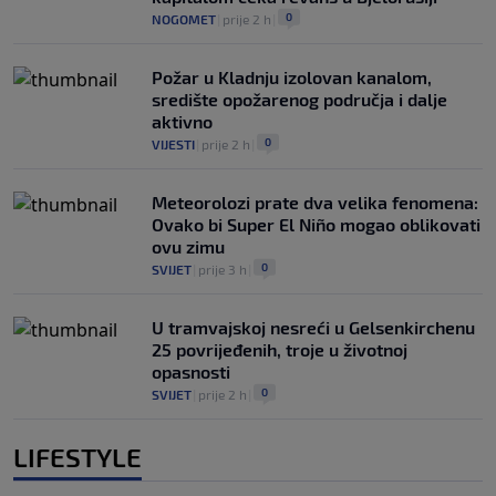
0
NOGOMET
|
prije 2 h
|
Požar u Kladnju izolovan kanalom,
središte opožarenog područja i dalje
aktivno
0
VIJESTI
|
prije 2 h
|
Meteorolozi prate dva velika fenomena:
Ovako bi Super El Niño mogao oblikovati
ovu zimu
0
SVIJET
|
prije 3 h
|
U tramvajskoj nesreći u Gelsenkirchenu
25 povrijeđenih, troje u životnoj
opasnosti
0
SVIJET
|
prije 2 h
|
LIFESTYLE