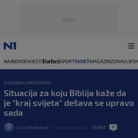
Oglas
NAJNOVIJE
VIJESTI
SPORT
SVIJET
MAGAZIN
ZDRAVLJE
S
ZLOKOBNO UPOZORENJE
Situacija za koju Biblija kaže da
je "kraj svijeta" dešava se upravo
sada
0
Faruk Međedović
SVIJET
|
13. maj. 2026. 15:27
|
|