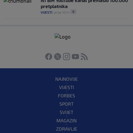
N1 BiH YouTube kanal premašio 100.000
pretplatnika
0
VIJESTI
|
prije 10 h
|
NAJNOVIJE
VIJESTI
FORBES
SPORT
SVIJET
MAGAZIN
ZDRAVLJE