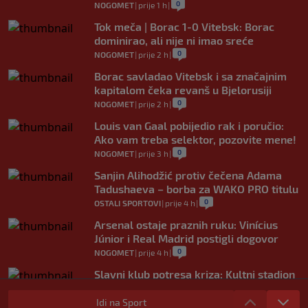
0
NOGOMET
|
prije 1 h
|
Tok meča | Borac 1-0 Vitebsk: Borac
dominirao, ali nije ni imao sreće
0
NOGOMET
|
prije 2 h
|
Borac savladao Vitebsk i sa značajnim
kapitalom čeka revanš u Bjelorusiji
0
NOGOMET
|
prije 2 h
|
Louis van Gaal pobijedio rak i poručio:
Ako vam treba selektor, pozovite mene!
0
NOGOMET
|
prije 3 h
|
Sanjin Alihodžić protiv čečena Adama
Tadushaeva – borba za WAKO PRO titulu
0
OSTALI SPORTOVI
|
prije 4 h
|
Arsenal ostaje praznih ruku: Vinícius
Júnior i Real Madrid postigli dogovor
0
NOGOMET
|
prije 4 h
|
Slavni klub potresa kriza: Kultni stadion
u Italiji bit će prazan na početku sezone,
navijači objavili rat upravi
Idi na Sport