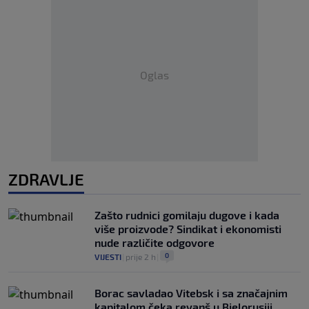
Oglas
ZDRAVLJE
Zašto rudnici gomilaju dugove i kada
više proizvode? Sindikat i ekonomisti
nude različite odgovore
0
VIJESTI
|
prije 2 h
|
Borac savladao Vitebsk i sa značajnim
kapitalom čeka revanš u Bjelorusiji