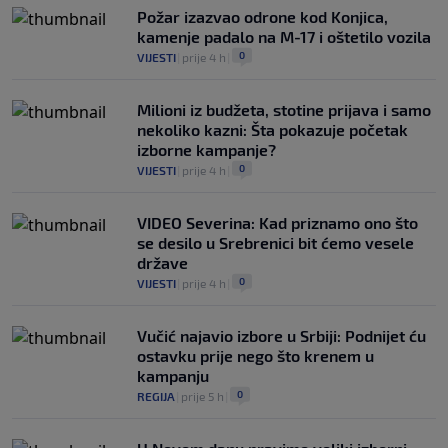
Požar izazvao odrone kod Konjica,
kamenje padalo na M-17 i oštetilo vozila
0
VIJESTI
|
prije 4 h
|
Milioni iz budžeta, stotine prijava i samo
nekoliko kazni: Šta pokazuje početak
izborne kampanje?
0
VIJESTI
|
prije 4 h
|
VIDEO Severina: Kad priznamo ono što
se desilo u Srebrenici bit ćemo vesele
države
0
VIJESTI
|
prije 4 h
|
Vučić najavio izbore u Srbiji: Podnijet ću
ostavku prije nego što krenem u
kampanju
0
REGIJA
|
prije 5 h
|