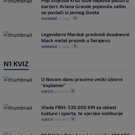
Pop zvijezda kroz suze najavila pauzu u
karijeri: Ariana Grande pojasnila zašto
se povlači iz javnog života
0
SHOWBIZ
|
4. aug.
|
Legendarni Marduk predvodi dvodnevni
black metal praznik u Sarajevu
0
SHOWBIZ
|
3. aug.
|
N1 KVIZ
U Novom danu pravimo veliki izborni
"explainer"
0
VIJESTI
|
prije 5 h
|
Vlada FBiH: 530.000 KM za oblast
kulture i sporta, te vjerske institucije
0
VIJESTI
|
prije 8 h
|