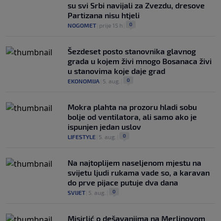
su svi Srbi navijali za Zvezdu, dresove
Partizana nisu htjeli
0
NOGOMET
|
prije 15 h
|
Šezdeset posto stanovnika glavnog
grada u kojem živi mnogo Bosanaca živi
u stanovima koje daje grad
0
EKONOMIJA
|
5. aug.
|
Mokra plahta na prozoru hladi sobu
bolje od ventilatora, ali samo ako je
ispunjen jedan uslov
0
LIFESTYLE
|
5. aug.
|
Na najtoplijem naseljenom mjestu na
svijetu ljudi rukama vade so, a karavan
do prve pijace putuje dva dana
0
SVIJET
|
5. aug.
|
Misirlić o dešavanjima na Merlinovom