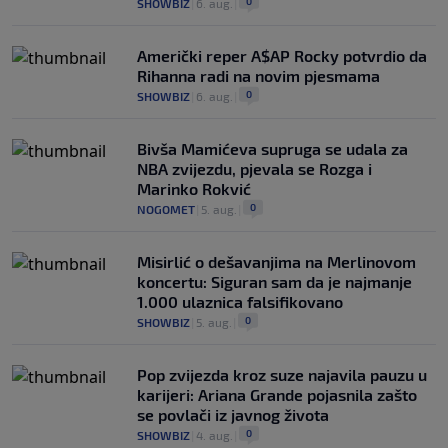
0
SHOWBIZ
|
6. aug.
|
Američki reper A$AP Rocky potvrdio da
Rihanna radi na novim pjesmama
0
SHOWBIZ
|
6. aug.
|
Bivša Mamićeva supruga se udala za
NBA zvijezdu, pjevala se Rozga i
Marinko Rokvić
0
NOGOMET
|
5. aug.
|
Misirlić o dešavanjima na Merlinovom
koncertu: Siguran sam da je najmanje
1.000 ulaznica falsifikovano
0
SHOWBIZ
|
5. aug.
|
Pop zvijezda kroz suze najavila pauzu u
karijeri: Ariana Grande pojasnila zašto
se povlači iz javnog života
0
SHOWBIZ
|
4. aug.
|