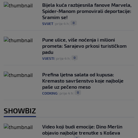
Bijela kuća razbjesnila fanove Marvela,
Spider-Manom promovirali deportacije:
Sramim se!
0
SVIJET
|
prije 4 h
|
Pune ulice, više noćenja i milioni
prometa: Sarajevo prkosi turističkom
padu
0
VIJESTI
|
prije 4 h
|
Prefina ljetna salata od kupusa:
Kremasto savršenstvo koje najbolje
paše uz pečeno meso
0
COOKING
|
prije 4 h
|
SHOWBIZ
Video koji budi emocije: Dino Merlin
objavio najbolje trenutke s Koševa