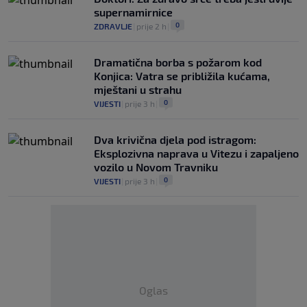
supernamirnice
0
ZDRAVLJE
|
prije 2 h
|
Dramatična borba s požarom kod
Konjica: Vatra se približila kućama,
mještani u strahu
0
VIJESTI
|
prije 3 h
|
Dva krivična djela pod istragom:
Eksplozivna naprava u Vitezu i zapaljeno
vozilo u Novom Travniku
0
VIJESTI
|
prije 3 h
|
Oglas