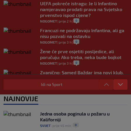
UEFA pokreće istragu: Je li Infantino
namjeravao prodati prava na Svjetsko
prvenstvo ispod cijene?
0
NOGOMET
|
prije 2 h
|
Francuzi ne podržavaju Infantina, ali ga
nisu pozvali na ostavku
0
NOGOMET
|
prije 3 h
|
Žene će prve osjetiti posljedice, ali
poručuju: Ako treba, neka bude bojkot
0
NOGOMET
|
prije 3 h
|
Zvanično: Samed Baždar ima novi klub,
zadužio broj sa velikom "težinom"
Idi na Sport
0
NOGOMET
|
prije 5 h
|
Prije nekoliko godina zaludjela je
NAJNOVIJE
internet, a onda nestala iz javnosti: Svi
se pitaju gdje je i šta radi (VIDEO)
0
OSTALI SPORTOVI
|
prije 6 h
|
Jedna osoba poginula u požaru u
Kaliforniji
0
SVIJET
|
prije 45 min
|