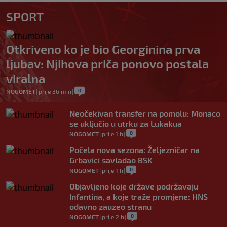
SPORT
Otkriveno ko je bio Georginina prva
ljubav: Njihova priča ponovo postala
viralna
0
NOGOMET
|
prije 36 min
|
Neočekivan transfer na pomolu: Monaco
se uključio u utrku za Lukakua
0
NOGOMET
|
prije 1 h
|
Počela nova sezona: Željezničar na
Grbavici savladao BSK
0
NOGOMET
|
prije 1 h
|
Objavljeno koje države podržavaju
Infantina, a koje traže promjene: HNS
odavno zauzeo stranu
0
NOGOMET
|
prije 2 h
|