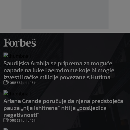
Saudijska Arabija se priprema za moguće
napade na luke i aerodrome koje bi mogle
izvesti iračke milicije povezane s Hutima
FORBES
|
prije 15 h
Ariana Grande poručuje da njena predstojeća
pauza „nije ishitrena“ niti je „posljedica
negativnosti“
FORBES
|
prije 15 h