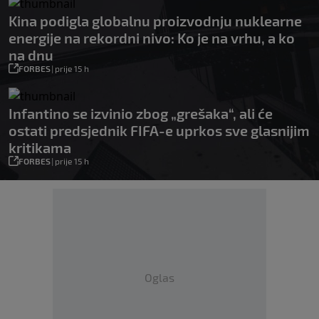
Kina podigla globalnu proizvodnju nuklearne
energije na rekordni nivo: Ko je na vrhu, a ko
na dnu
FORBES
|
prije 15 h
Infantino se izvinio zbog „grešaka“, ali će
ostati predsjednik FIFA-e uprkos sve glasnijim
kritikama
FORBES
|
prije 15 h
Oglas