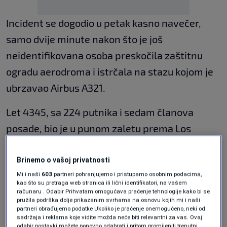
Incident se dogodio u petak kasno navečer,
samo dvije minute nakon što je još
neidentifikovana osoba preskočila zaštitnu
ogradu aerodroma i istrčala na stazu kojom je
ubrzavao Airbus A321.
Let 4345, sa 224 putnika i sedam članova
posade, bio je u punom zaletu prema Los
Angelesu kada je došlo do udara pri brzini od
oko 235 km/h, što je prisililo pilote na naglo
Brinemo o vašoj privatnosti
Mi i naši
603
partneri pohranjujemo i pristupamo osobnim podacima,
prekidanje polijetanja, prenosi
CNN.
kao što su pretraga web stranica ili lični identifikatori, na vašem
računaru . Odabir Prihvatam omogućava praćenje tehnologije kako bi se
Putnici su opisali trenutke čistog užasa nakon
pružila podrška dolje prikazanim svrhama na osnovu kojih mi i naši
partneri obrađujemo podatke Ukoliko je praćenje onemogućeno, neki od
što se začuo snažan udarac, a desni motor
sadržaja i reklama koje vidite možda neće biti relevantni za vas. Ovaj
odabir postavki možete ponovno odabrati i pritom promijeniti trenutni