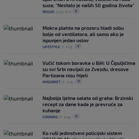
suza; "Nestalo je naših 50 godina života"
0
REGIJA
|
prije 15 h
|
Mokra plahta na prozoru hladi sobu
bolje od ventilatora, ali samo ako je
ispunjen jedan uslov
0
LIFESTYLE
|
5. aug.
|
Vučić tokom boravka u BiH: U Čipuljićima
su svi Srbi navijali za Zvezdu, dresove
Partizana nisu htjeli
0
NOGOMET
|
6. aug.
|
Najbolja ljetna salata od graha: Brzinski
recept za dane kada je prevruće za
kuhanje
0
COOKING
|
6. aug.
|
Ko ruši jedinstveni policijski sistem