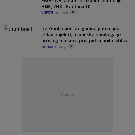
FBiH? NS Mostar prozvala institucije
HNK, ZHK i Kantona 10
0
VIJESTI
|
prije 9 h
|
Uz Zemlju već sto godina putuje još
jedan objekat, a kineska sonda ga je
prošlog mjeseca prvi put snimila izbliza
0
NAUKA
|
6. aug.
|
Oglas