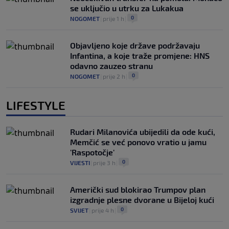
se uključio u utrku za Lukakua
0
NOGOMET
|
prije 1 h
|
Objavljeno koje države podržavaju
Infantina, a koje traže promjene: HNS
odavno zauzeo stranu
0
NOGOMET
|
prije 2 h
|
LIFESTYLE
Rudari Milanovića ubijedili da ode kući,
Memčić se već ponovo vratio u jamu
'Raspotočje'
0
VIJESTI
|
prije 3 h
|
Američki sud blokirao Trumpov plan
izgradnje plesne dvorane u Bijeloj kući
0
SVIJET
|
prije 4 h
|