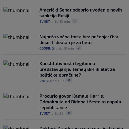
Američki Senat odobrio uvođenje novih
sankcija Rusiji
0
SVIJET
|
prije 53 min
|
Najbrža voćna torta bez pečenja: Ovaj
desert idealan je za ljeto
0
COOKING
|
prije 58 min
|
Konstitutivnost i legitimno
predstavljanje: Temelj BiH ili alat za
političke obračune?
0
VIJESTI
|
prije 1 h
|
Procurio govor Kamale Harris:
Odmaknula od Bidena i žestoko napala
republikance
0
SVIJET
|
prije 2 h
|
Doktori: Za zdravo srce treba jesti dvije