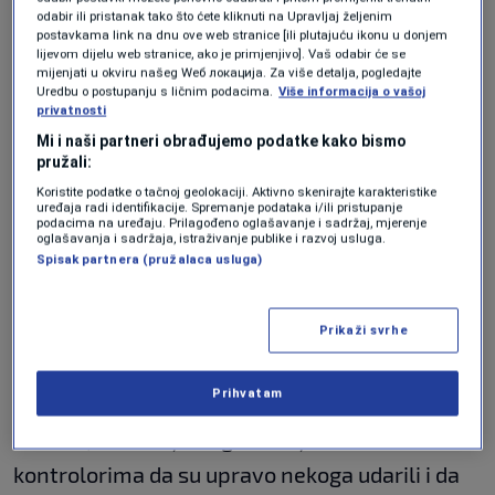
letjelice planuo.
odabir ili pristanak tako što ćete kliknuti na Upravljaj željenim
postavkama link na dnu ove web stranice [ili plutajuću ikonu u donjem
lijevom dijelu web stranice, ako je primjenjivo]. Vaš odabir će se
Jose Cervantes, jedan od putnika, ispričao je
mijenjati u okviru našeg Wеб локација. Za više detalja, pogledajte
Uredbu o postupanju s ličnim podacima.
Više informacija o vašoj
kako je vidio krilo u plamenu dok je avion
privatnosti
zanosio po pisti, nakon čega se kabina počela
Mi i naši partneri obrađujemo podatke kako bismo
pružali:
puniti gustim dimom. Zbog opasnosti od
Koristite podatke o tačnoj geolokaciji. Aktivno skenirajte karakteristike
požara, aktivirani su sigurnosni tobogani
uređaja radi identifikacije. Spremanje podataka i/ili pristupanje
podacima na uređaju. Prilagođeno oglašavanje i sadržaj, mjerenje
oglašavanja i sadržaja, istraživanje publike i razvoj usluga.
putem kojih je izvršena hitna evakuacija, pri
Spisak partnera (pružalaca usluga)
čemu je 12 osoba zadobilo lakše povrede, a pet
ih je transportovano u lokalne bolnice.
Prikaži svrhe
Audiosnimak komunikacije s kontrolom leta
Prihvatam
otkrio je dramatične trenutke u kokpitu. Pilot je
mirnim, ali ozbiljnim glasom javio
kontrolorima da su upravo nekoga udarili i da