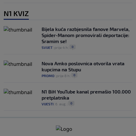
N1 KVIZ
Bijela kuća razbjesnila fanove Marvela,
Spider-Manom promovirali deportacije:
Sramim se!
0
SVIJET
|
prije 4 h
|
Nova Amko poslovnica otvorila vrata
kupcima na Stupu
0
PROMO
|
prije 8 h
|
N1 BiH YouTube kanal premašio 100.000
pretplatnika
0
VIJESTI
|
6. aug.
|