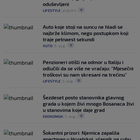
oduševljeni
0
LIFESTYLE
|
prije 8 h
|
Auto koje stoji na suncu ne hladi se
najbrže klimom, nego postupkom koji
traje petnaest sekundi
0
AUTO
|
6. aug.
|
Penzioneri otišli na odmor u Italiju i
odlučili da se više ne vraćaju: "Mjesečni
troškovi su nam skresani na trećinu"
0
LIFESTYLE
|
5. aug.
|
Šezdeset posto stanovnika glavnog
grada u kojem živi mnogo Bosanaca živi
u stanovima koje daje grad
0
EKONOMIJA
|
5. aug.
|
Šokantni prizori: Njemica zapalila
apartman u Hrvatskoj, vlasnik na rubu