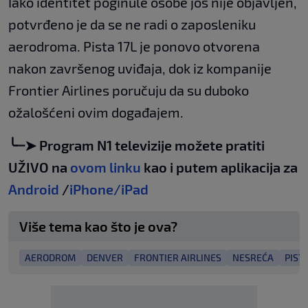
Iako identitet poginule osobe još nije objavljen,
potvrđeno je da se ne radi o zaposleniku
aerodroma. Pista 17L je ponovo otvorena
nakon završenog uviđaja, dok iz kompanije
Frontier Airlines poručuju da su duboko
ožalošćeni ovim događajem.
╰┈➤ Program N1 televizije možete pratiti
UŽIVO na
ovom linku
kao i putem aplikacija za
Android
/
iPhone/iPad
Više tema kao što je ova?
AERODROM
DENVER
FRONTIER AIRLINES
NESREĆA
PIST