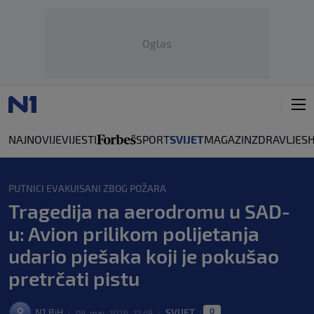
Oglas
NAJNOVIJE
VIJESTI
SPORT
SVIJET
MAGAZIN
ZDRAVLJE
S
PUTNICI EVAKUISANI ZBOG POŽARA
Tragedija na aerodromu u SAD-
u: Avion prilikom polijetanja
udario pješaka koji je pokušao
pretrčati pistu
0
N1 BiH
SVIJET
|
09. maj. 2026. 21:49
|
|