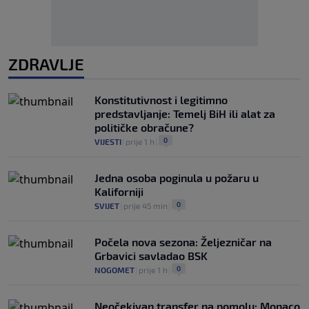
ZDRAVLJE
Konstitutivnost i legitimno
predstavljanje: Temelj BiH ili alat za
političke obračune?
0
VIJESTI
|
prije 1 h
|
Jedna osoba poginula u požaru u
Kaliforniji
0
SVIJET
|
prije 45 min
|
Počela nova sezona: Željezničar na
Grbavici savladao BSK
0
NOGOMET
|
prije 1 h
|
Neočekivan transfer na pomolu: Monaco