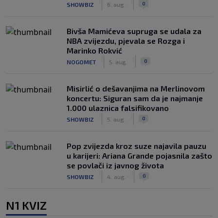
|
|
0
SHOWBIZ
6. aug.
Bivša Mamićeva supruga se udala za
NBA zvijezdu, pjevala se Rozga i
Marinko Rokvić
|
|
0
NOGOMET
5. aug.
Misirlić o dešavanjima na Merlinovom
koncertu: Siguran sam da je najmanje
1.000 ulaznica falsifikovano
|
|
0
SHOWBIZ
5. aug.
Pop zvijezda kroz suze najavila pauzu
u karijeri: Ariana Grande pojasnila zašto
se povlači iz javnog života
|
|
0
SHOWBIZ
4. aug.
N1 KVIZ