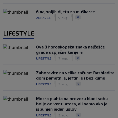
6 najboljih dijeta za muškarce
|
|
0
ZDRAVLJE
5. aug.
LIFESTYLE
Ova 3 horoskopska znaka najčešće
grade uspješne karijere
|
|
0
LIFESTYLE
7. aug.
Zaboravite na velike račune: Rashladite
dom pametnije, jeftinije i bez klime
|
|
0
LIFESTYLE
5. aug.
Mokra plahta na prozoru hladi sobu
bolje od ventilatora, ali samo ako je
ispunjen jedan uslov
|
|
0
LIFESTYLE
5. aug.