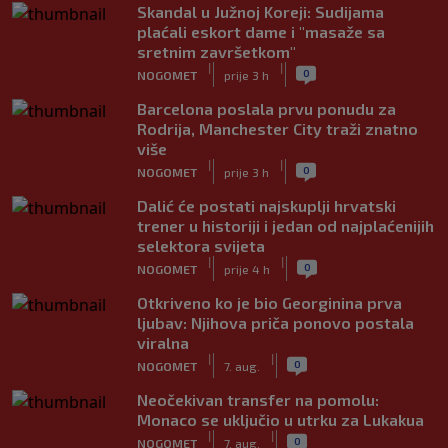
Skandal u Južnoj Koreji: Sudijama
plaćali eskort dame i "masaže sa
sretnim završetkom"
|
|
0
NOGOMET
prije 3 h
Barcelona poslala prvu ponudu za
Rodrija, Manchester City traži znatno
više
|
|
0
NOGOMET
prije 3 h
Dalić će postati najskuplji hrvatski
trener u historiji i jedan od najplaćenijih
selektora svijeta
|
|
0
NOGOMET
prije 4 h
Otkriveno ko je bio Georginina prva
ljubav: Njihova priča ponovo postala
viralna
|
|
0
NOGOMET
7. aug.
Neočekivan transfer na pomolu:
Monaco se uključio u utrku za Lukakua
|
|
0
NOGOMET
7. aug.