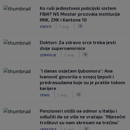
Ko ruši jedinstveni policijski sistem
FBiH? NS Mostar prozvala institucije
HNK, ZHK i Kantona 10
|
|
0
VIJESTI
7. aug.
Doktori: Za zdravo srce treba jesti
dvije supernamirnice
|
|
0
ZDRAVLJE
7. aug.
"I danas osjećam ljubomoru": Ana
Ivanović govorila o svojoj ljepoti i
predrasudama koje su je pratile tokom
karijere
|
|
0
TENIS
7. aug.
Penzioneri otišli na odmor u Italiju i
odlučili da se više ne vraćaju: "Mjesečni
troškovi su nam skresani na trećinu"
|
|
0
LIFESTYLE
5. aug.