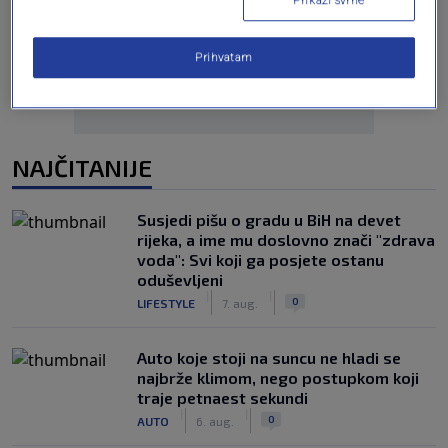
Oglas
Prihvatam
NAJČITANIJE
Susjedi pišu o gradu u BiH na devet
rijeka, a ime mu doslovno znači "zdrava
voda": Svi koji ga posjete ostanu
oduševljeni
|
|
0
LIFESTYLE
7. aug.
Auto koje stoji na suncu ne hladi se
najbrže klimom, nego postupkom koji
traje petnaest sekundi
|
|
0
AUTO
6. aug.