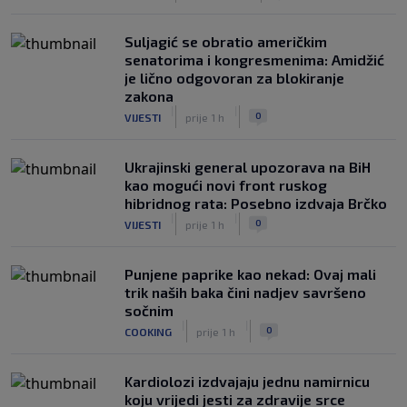
Suljagić se obratio američkim
senatorima i kongresmenima: Amidžić
je lično odgovoran za blokiranje
zakona
|
|
0
VIJESTI
prije 1 h
Ukrajinski general upozorava na BiH
kao mogući novi front ruskog
hibridnog rata: Posebno izdvaja Brčko
|
|
0
VIJESTI
prije 1 h
Punjene paprike kao nekad: Ovaj mali
trik naših baka čini nadjev savršeno
sočnim
|
|
0
COOKING
prije 1 h
Kardiolozi izdvajaju jednu namirnicu
koju vrijedi jesti za zdravije srce