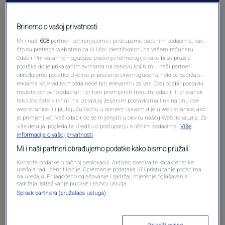
Brinemo o vašoj privatnosti
Mi i naši
603
partneri pohranjujemo i pristupamo osobnim podacima, kao
što su pretraga web stranica ili lični identifikatori, na vašem računaru .
Odabir Prihvatam omogućava praćenje tehnologije kako bi se pružila
podrška dolje prikazanim svrhama na osnovu kojih mi i naši partneri
obrađujemo podatke Ukoliko je praćenje onemogućeno, neki od sadržaja i
reklama koje vidite možda neće biti relevantni za vas. Ovaj odabir postavki
možete ponovno odabrati i pritom promijeniti trenutni odabir ili pristanak
tako što ćete kliknuti na Upravljaj željenim postavkama link na dnu ove
Oglas
web stranice [ili plutajuću ikonu u donjem lijevom dijelu web stranice, ako
je primjenjivo]. Vaš odabir će se mijenjati u okviru našeg Wеб локација. Za
više detalja, pogledajte Uredbu o postupanju s ličnim podacima.
Više
informacija o vašoj privatnosti
Mi i naši partneri obrađujemo podatke kako bismo pružali:
Koristite podatke o tačnoj geolokaciji. Aktivno skenirajte karakteristike
uređaja radi identifikacije. Spremanje podataka i/ili pristupanje podacima
na uređaju. Prilagođeno oglašavanje i sadržaj, mjerenje oglašavanja i
sadržaja, istraživanje publike i razvoj usluga.
Spisak partnera (pružalaca usluga)
Prikaži svrhe