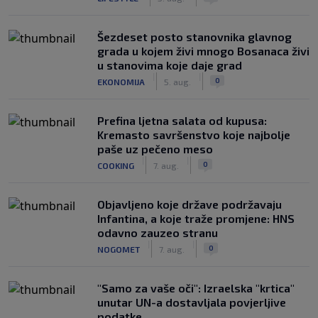
Šezdeset posto stanovnika glavnog
grada u kojem živi mnogo Bosanaca živi
u stanovima koje daje grad
|
|
0
EKONOMIJA
5. aug.
Prefina ljetna salata od kupusa:
Kremasto savršenstvo koje najbolje
paše uz pečeno meso
|
|
0
COOKING
7. aug.
Objavljeno koje države podržavaju
Infantina, a koje traže promjene: HNS
odavno zauzeo stranu
|
|
0
NOGOMET
7. aug.
"Samo za vaše oči": Izraelska "krtica"
unutar UN-a dostavljala povjerljive
podatke