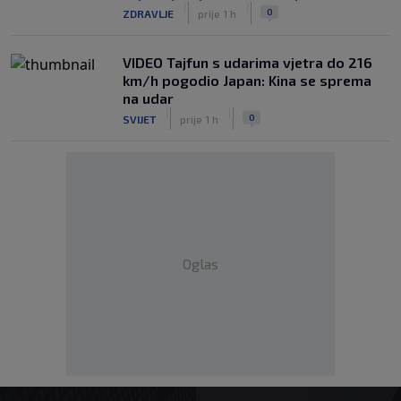
|
|
0
ZDRAVLJE
prije 1 h
VIDEO Tajfun s udarima vjetra do 216
km/h pogodio Japan: Kina se sprema
na udar
|
|
0
SVIJET
prije 1 h
Oglas