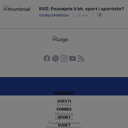
KVIZ: Poznajete li bh. sport i sportiste?
|
|
0
OSTALI SPORTOVI
23. mar.
NAJNOVIJE
VIJESTI
Kontakt
FORBES
O nama
Marketing
SPORT
Impresum
Pravila korištenja
SVIJET
Politika privatnosti