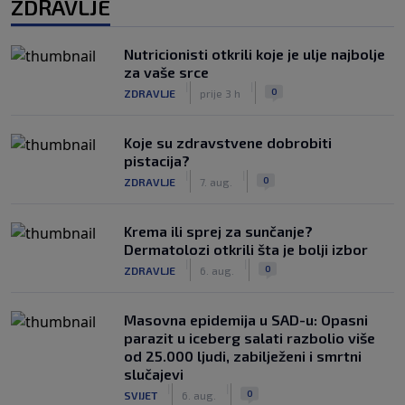
ZDRAVLJE
Nutricionisti otkrili koje je ulje najbolje
za vaše srce
|
|
0
ZDRAVLJE
prije 3 h
Koje su zdravstvene dobrobiti
pistacija?
|
|
0
ZDRAVLJE
7. aug.
Krema ili sprej za sunčanje?
Dermatolozi otkrili šta je bolji izbor
|
|
0
ZDRAVLJE
6. aug.
Masovna epidemija u SAD-u: Opasni
parazit u iceberg salati razbolio više
od 25.000 ljudi, zabilježeni i smrtni
slučajevi
|
|
0
SVIJET
6. aug.