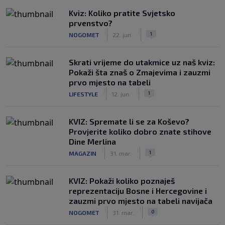
Kviz: Koliko pratite Svjetsko
prvenstvo?
|
|
1
NOGOMET
22. jun.
Skrati vrijeme do utakmice uz naš kviz:
Pokaži šta znaš o Zmajevima i zauzmi
prvo mjesto na tabeli
|
|
1
LIFESTYLE
12. jun.
KVIZ: Spremate li se za Koševo?
Provjerite koliko dobro znate stihove
Dine Merlina
|
|
1
MAGAZIN
31. mar.
KVIZ: Pokaži koliko poznaješ
reprezentaciju Bosne i Hercegovine i
zauzmi prvo mjesto na tabeli navijača
|
|
0
NOGOMET
31. mar.