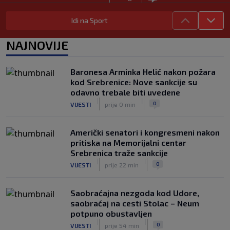
Počela nova sezona: Željezničar na
Idi na Sport
Grbavici savladao BSK
|
|
0
NOGOMET
7. aug.
NAJNOVIJE
UEFA pokreće istragu: Je li Infantino
namjeravao prodati prava na Svjetsko
Baronesa Arminka Helić nakon požara
prvenstvo ispod cijene?
kod Srebrenice: Nove sankcije su
|
|
0
NOGOMET
7. aug.
odavno trebale biti uvedene
|
|
0
VIJESTI
prije 0 min
Američki senatori i kongresmeni nakon
pritiska na Memorijalni centar
Srebrenica traže sankcije
|
|
0
VIJESTI
prije 22 min
Saobraćajna nezgoda kod Udore,
saobraćaj na cesti Stolac – Neum
potpuno obustavljen
|
|
0
VIJESTI
prije 54 min