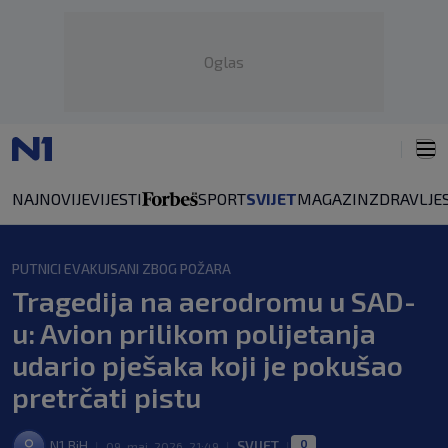
Oglas
NAJNOVIJE
VIJESTI
SPORT
SVIJET
MAGAZIN
ZDRAVLJE
PUTNICI EVAKUISANI ZBOG POŽARA
Tragedija na aerodromu u SAD-
u: Avion prilikom polijetanja
udario pješaka koji je pokušao
pretrčati pistu
0
N1 BiH
SVIJET
|
09. maj. 2026. 21:49
|
|