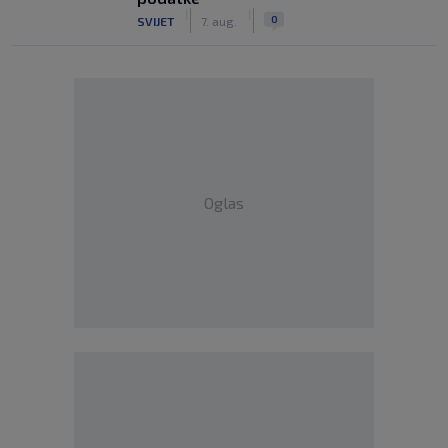
|
|
0
SVIJET
7. aug.
Oglas