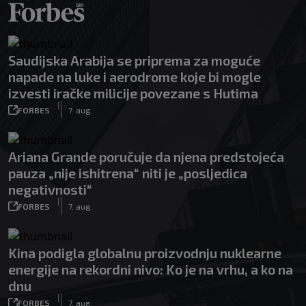
Saudijska Arabija se priprema za moguće
napade na luke i aerodrome koje bi mogle
izvesti iračke milicije povezane s Hutima
|
FORBES
7. aug.
Ariana Grande poručuje da njena predstojeća
pauza „nije ishitrena“ niti je „posljedica
negativnosti“
|
FORBES
7. aug.
Kina podigla globalnu proizvodnju nuklearne
energije na rekordni nivo: Ko je na vrhu, a ko na
dnu
|
FORBES
7. aug.