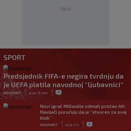
Oglas
SPORT
Predsjednik FIFA-e negira tvrdnju da
je UEFA platila navodnoj "ljubavnici"
|
|
0
NOGOMET
prije 15 min
Novi igrač Millwalla odmah postao hit:
Navijači poručuju da je "stvoren za ovaj
klub"
|
|
0
NOGOMET
prije 2 h