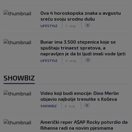
Ova 4 horoskopska znaka u avgustu
sreću svoju srodnu dušu
|
|
0
LIFESTYLE
5. aug.
Bunar imа 3.500 stepenica koje se
spuštaju trinaest spratova, a
napravljen je da bi ljudi imali vode ljeti
|
|
0
LIFESTYLE
4. aug.
SHOWBIZ
Video koji budi emocije: Dino Merlin
objavio najbolje trenutke s Koševa
|
|
0
SHOWBIZ
6. aug.
Američki reper A$AP Rocky potvrdio da
Rihanna radi na novim pjesmama