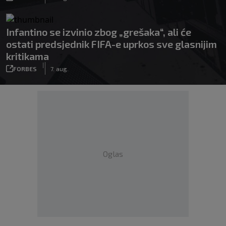
Infantino se izvinio zbog „grešaka“, ali će
ostati predsjednik FIFA-e uprkos sve glasnijim
kritikama
|
FORBES
7. aug.
Oglas