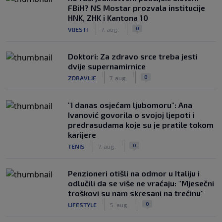
FBiH? NS Mostar prozvala institucije
HNK, ZHK i Kantona 10
|
|
0
VIJESTI
7. aug.
Doktori: Za zdravo srce treba jesti
dvije supernamirnice
|
|
0
ZDRAVLJE
7. aug.
"I danas osjećam ljubomoru": Ana
Ivanović govorila o svojoj ljepoti i
predrasudama koje su je pratile tokom
karijere
|
|
0
TENIS
7. aug.
Penzioneri otišli na odmor u Italiju i
odlučili da se više ne vraćaju: "Mjesečni
troškovi su nam skresani na trećinu"
|
|
0
LIFESTYLE
5. aug.