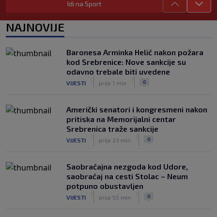
Idi na Sport
Grbavici savladao BSK
|
|
0
NOGOMET
7. aug.
NAJNOVIJE
UEFA pokreće istragu: Je li Infantino
namjeravao prodati prava na Svjetsko
Baronesa Arminka Helić nakon požara
prvenstvo ispod cijene?
kod Srebrenice: Nove sankcije su
|
|
0
NOGOMET
7. aug.
odavno trebale biti uvedene
|
|
0
VIJESTI
prije 1 min
Američki senatori i kongresmeni nakon
pritiska na Memorijalni centar
Srebrenica traže sankcije
|
|
0
VIJESTI
prije 23 min
Saobraćajna nezgoda kod Udore,
saobraćaj na cesti Stolac – Neum
potpuno obustavljen
|
|
0
VIJESTI
prije 55 min