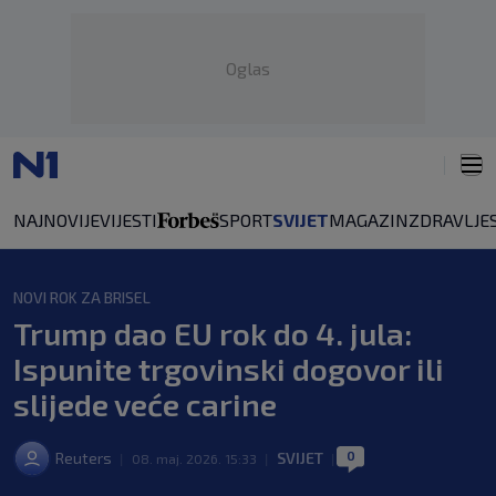
Oglas
NAJNOVIJE
VIJESTI
SPORT
SVIJET
MAGAZIN
ZDRAVLJE
NOVI ROK ZA BRISEL
Trump dao EU rok do 4. jula:
Ispunite trgovinski dogovor ili
slijede veće carine
0
Reuters
SVIJET
|
08. maj. 2026. 15:33
|
|