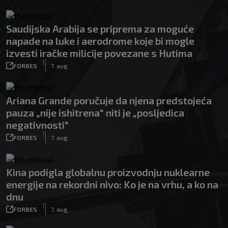
Saudijska Arabija se priprema za moguće
napade na luke i aerodrome koje bi mogle
izvesti iračke milicije povezane s Hutima
|
FORBES
7. aug.
Ariana Grande poručuje da njena predstojeća
pauza „nije ishitrena“ niti je „posljedica
negativnosti“
|
FORBES
7. aug.
Kina podigla globalnu proizvodnju nuklearne
energije na rekordni nivo: Ko je na vrhu, a ko na
dnu
|
FORBES
7. aug.