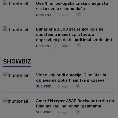
Ova 4 horoskopska znaka u avgustu
sreću svoju srodnu dušu
|
|
0
LIFESTYLE
5. aug.
Bunar imа 3.500 stepenica koje se
spuštaju trinaest spratova, a
napravljen je da bi ljudi imali vode ljeti
|
|
0
LIFESTYLE
4. aug.
SHOWBIZ
Video koji budi emocije: Dino Merlin
objavio najbolje trenutke s Koševa
|
|
0
SHOWBIZ
6. aug.
Američki reper A$AP Rocky potvrdio da
Rihanna radi na novim pjesmama
|
|
0
SHOWBIZ
6. aug.