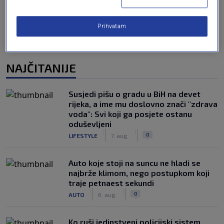
Prihvatam
NAJČITANIJE
Susjedi pišu o gradu u BiH na devet
rijeka, a ime mu doslovno znači "zdrava
voda": Svi koji ga posjete ostanu
oduševljeni
|
|
0
LIFESTYLE
7. aug.
Auto koje stoji na suncu ne hladi se
najbrže klimom, nego postupkom koji
traje petnaest sekundi
|
|
0
AUTO
6. aug.
Ko ruši jedinstveni policijski sistem