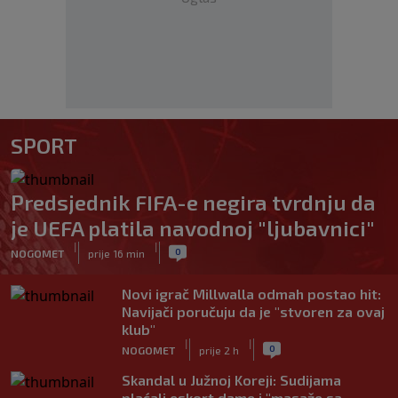
SPORT
Predsjednik FIFA-e negira tvrdnju da
je UEFA platila navodnoj "ljubavnici"
|
|
0
NOGOMET
prije 16 min
Novi igrač Millwalla odmah postao hit:
Navijači poručuju da je "stvoren za ovaj
klub"
|
|
0
NOGOMET
prije 2 h
Skandal u Južnoj Koreji: Sudijama
plaćali eskort dame i "masaže sa