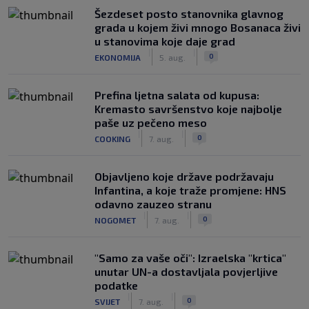
Šezdeset posto stanovnika glavnog
grada u kojem živi mnogo Bosanaca živi
u stanovima koje daje grad
|
|
0
EKONOMIJA
5. aug.
Prefina ljetna salata od kupusa:
Kremasto savršenstvo koje najbolje
paše uz pečeno meso
|
|
0
COOKING
7. aug.
Objavljeno koje države podržavaju
Infantina, a koje traže promjene: HNS
odavno zauzeo stranu
|
|
0
NOGOMET
7. aug.
"Samo za vaše oči": Izraelska "krtica"
unutar UN-a dostavljala povjerljive
podatke
|
|
0
SVIJET
7. aug.