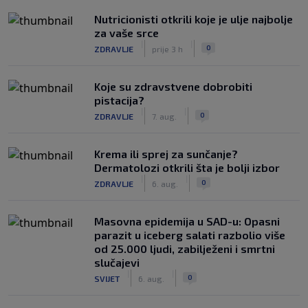
Nutricionisti otkrili koje je ulje najbolje
za vaše srce
|
|
0
ZDRAVLJE
prije 3 h
Koje su zdravstvene dobrobiti
pistacija?
|
|
0
ZDRAVLJE
7. aug.
Krema ili sprej za sunčanje?
Dermatolozi otkrili šta je bolji izbor
|
|
0
ZDRAVLJE
6. aug.
Masovna epidemija u SAD-u: Opasni
parazit u iceberg salati razbolio više
od 25.000 ljudi, zabilježeni i smrtni
slučajevi
|
|
0
SVIJET
6. aug.