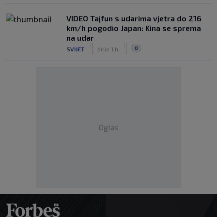
VIDEO Tajfun s udarima vjetra do 216
km/h pogodio Japan: Kina se sprema
na udar
|
|
0
SVIJET
prije 1 h
Oglas