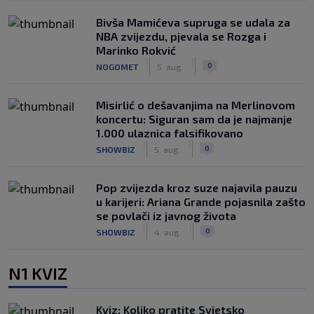
Bivša Mamićeva supruga se udala za
NBA zvijezdu, pjevala se Rozga i
Marinko Rokvić
|
|
0
NOGOMET
5. aug.
Misirlić o dešavanjima na Merlinovom
koncertu: Siguran sam da je najmanje
1.000 ulaznica falsifikovano
|
|
0
SHOWBIZ
5. aug.
Pop zvijezda kroz suze najavila pauzu
u karijeri: Ariana Grande pojasnila zašto
se povlači iz javnog života
|
|
0
SHOWBIZ
4. aug.
N1 KVIZ
Kviz: Koliko pratite Svjetsko