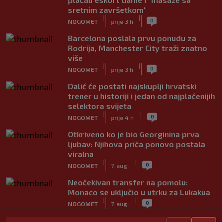
sretnim završetkom"
|
|
0
NOGOMET
prije 3 h
Barcelona poslala prvu ponudu za
Rodrija, Manchester City traži znatno
više
|
|
0
NOGOMET
prije 3 h
Dalić će postati najskuplji hrvatski
trener u historiji i jedan od najplaćenijih
selektora svijeta
|
|
0
NOGOMET
prije 4 h
Otkriveno ko je bio Georginina prva
ljubav: Njihova priča ponovo postala
viralna
|
|
0
NOGOMET
7. aug.
Neočekivan transfer na pomolu:
Monaco se uključio u utrku za Lukakua
|
|
0
NOGOMET
7. aug.
Počela nova sezona: Željezničar na