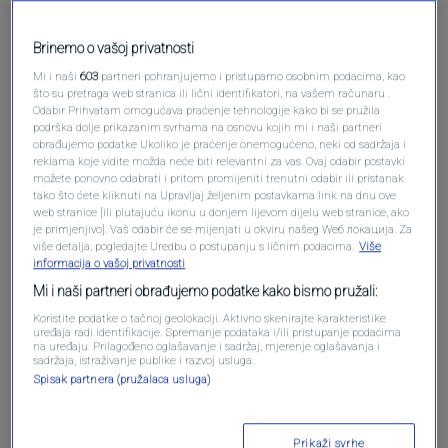
Brinemo o vašoj privatnosti
Mi i naši
603
partneri pohranjujemo i pristupamo osobnim podacima, kao
što su pretraga web stranica ili lični identifikatori, na vašem računaru .
Odabir Prihvatam omogućava praćenje tehnologije kako bi se pružila
podrška dolje prikazanim svrhama na osnovu kojih mi i naši partneri
obrađujemo podatke Ukoliko je praćenje onemogućeno, neki od sadržaja i
reklama koje vidite možda neće biti relevantni za vas. Ovaj odabir postavki
Oglas
možete ponovno odabrati i pritom promijeniti trenutni odabir ili pristanak
tako što ćete kliknuti na Upravljaj željenim postavkama link na dnu ove
web stranice [ili plutajuću ikonu u donjem lijevom dijelu web stranice, ako
je primjenjivo]. Vaš odabir će se mijenjati u okviru našeg Wеб локација. Za
više detalja, pogledajte Uredbu o postupanju s ličnim podacima.
Više
informacija o vašoj privatnosti
Mi i naši partneri obrađujemo podatke kako bismo pružali:
Koristite podatke o tačnoj geolokaciji. Aktivno skenirajte karakteristike
uređaja radi identifikacije. Spremanje podataka i/ili pristupanje podacima
na uređaju. Prilagođeno oglašavanje i sadržaj, mjerenje oglašavanja i
sadržaja, istraživanje publike i razvoj usluga.
Spisak partnera (pružalaca usluga)
Oglas
Prikaži svrhe