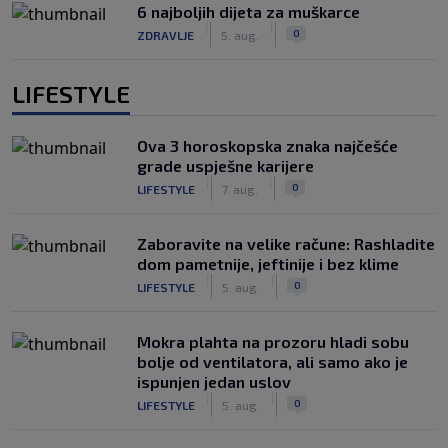
6 najboljih dijeta za muškarce
|
|
0
ZDRAVLJE
5. aug.
LIFESTYLE
Ova 3 horoskopska znaka najčešće
grade uspješne karijere
|
|
0
LIFESTYLE
7. aug.
Zaboravite na velike račune: Rashladite
dom pametnije, jeftinije i bez klime
|
|
0
LIFESTYLE
5. aug.
Mokra plahta na prozoru hladi sobu
bolje od ventilatora, ali samo ako je
ispunjen jedan uslov
|
|
0
LIFESTYLE
5. aug.