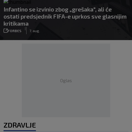
Infantino se izvinio zbog „grešaka“, ali će
ostati predsjednik FIFA-e uprkos sve glasnijim
kritikama
|
FORBES
7. aug.
Oglas
ZDRAVLJE