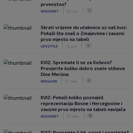
prvenstvo?
|
|
1
NOGOMET
22. jun.
Skrati vrijeme do utakmice uz naš kviz:
Pokaži šta znaš o Zmajevima i zauzmi
prvo mjesto na tabeli
|
|
1
LIFESTYLE
12. jun.
KVIZ: Spremate li se za Koševo?
Provjerite koliko dobro znate stihove
Dine Merlina
|
|
1
MAGAZIN
31. mar.
KVIZ: Pokaži koliko poznaješ
reprezentaciju Bosne i Hercegovine i
zauzmi prvo mjesto na tabeli navijača
|
|
0
NOGOMET
31. mar.
KVIZ: Poznajete li bh. sport i sportiste?