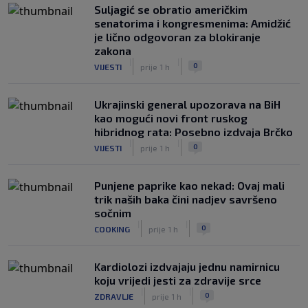
Suljagić se obratio američkim
senatorima i kongresmenima: Amidžić
je lično odgovoran za blokiranje
zakona
|
|
0
VIJESTI
prije 1 h
Ukrajinski general upozorava na BiH
kao mogući novi front ruskog
hibridnog rata: Posebno izdvaja Brčko
|
|
0
VIJESTI
prije 1 h
Punjene paprike kao nekad: Ovaj mali
trik naših baka čini nadjev savršeno
sočnim
|
|
0
COOKING
prije 1 h
Kardiolozi izdvajaju jednu namirnicu
koju vrijedi jesti za zdravije srce
|
|
0
ZDRAVLJE
prije 1 h