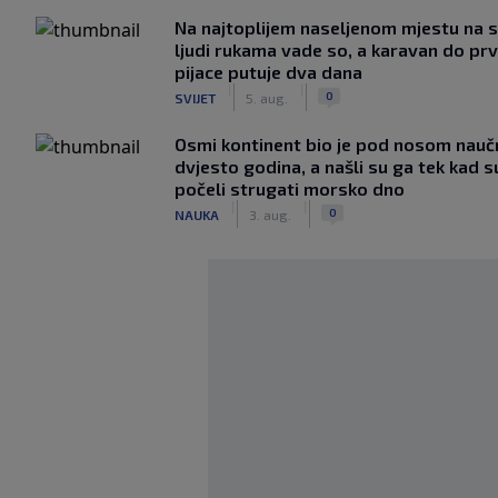
Na najtoplijem naseljenom mjestu na s
ljudi rukama vade so, a karavan do pr
pijace putuje dva dana
|
|
0
SVIJET
5. aug.
Osmi kontinent bio je pod nosom nauč
dvjesto godina, a našli su ga tek kad s
počeli strugati morsko dno
|
|
0
NAUKA
3. aug.