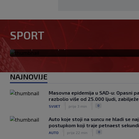
Novak Đoković predlaže veli
SPORT
mečevi, brži setovi i nova p
|
|
0
TENIS
prije 3 min
NAJNOVIJE
Masovna epidemija u SAD-u: Opasni par
razbolio više od 25.000 ljudi, zabilježe
|
|
0
SVIJET
prije 3 min
Auto koje stoji na suncu ne hladi se n
postupkom koji traje petnaest sekund
|
|
0
AUTO
prije 22 min