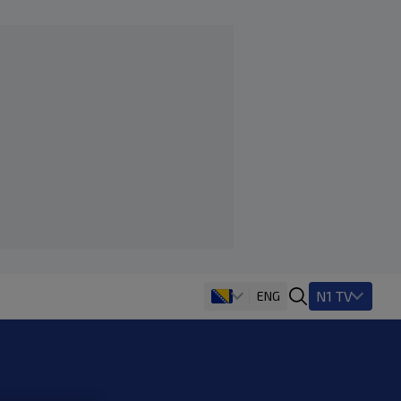
N1 TV
ENG