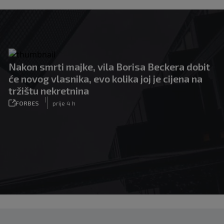
Nakon smrti majke, vila Borisa Beckera dobit
će novog vlasnika, evo kolika joj je cijena na
tržištu nekretnina
|
FORBES
prije 4 h