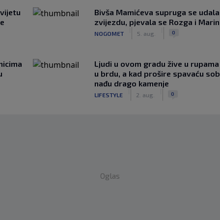
vijetu
Bivša Mamićeva supruga se udala
ve
zvijezdu, pjevala se Rozga i Mari
|
|
0
NOGOMET
5. aug.
nicima
Ljudi u ovom gradu žive u rupama
u
u brdu, a kad prošire spavaću so
nađu drago kamenje
|
|
0
LIFESTYLE
2. aug.
Oglas