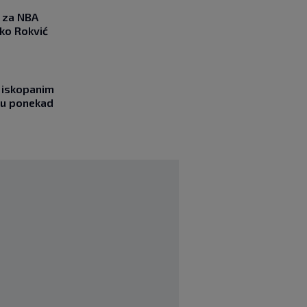
 za NBA
nko Rokvić
 iskopanim
bu ponekad