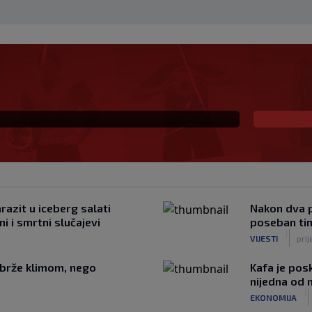
ke promjene: Kraći
ravila bodovanja
azit u iceberg salati
Nakon dva p
ni i smrtni slučajevi
poseban tim
|
VIJESTI
prij
ajbrže klimom, nego
Kafa je posk
i
nijedna od n
|
EKONOMIJA