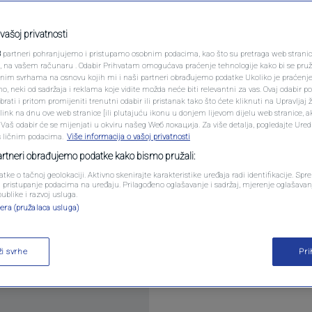
: Njegov razgovor s
PODCAST
 prati čitav svijet
N1 SPECIJAL
vašoj privatnosti
3
partneri pohranjujemo i pristupamo osobnim podacima, kao što su pretraga web stranica 
FENOMENI
ri, na vašem računaru . Odabir Prihvatam omogućava praćenje tehnologije kako bi se pruž
ara
anim svrhama na osnovu kojih mi i naši partneri obrađujemo podatke Ukoliko je praćenj
 neki od sadržaja i reklama koje vidite možda neće biti relevantni za vas. Ovaj odabir p
NEISTRAŽENO
ati i pritom promijeniti trenutni odabir ili pristanak tako što ćete kliknuti na Upravljaj 
ink na dnu ove web stranice [ili plutajuću ikonu u donjem lijevom dijelu web stranice, a
VIRALNO
. Vaš odabir će se mijenjati u okviru našeg Wеб локација. Za više detalja, pogledajte Ure
s ličnim podacima.
Više informacija o vašoj privatnosti
FOTO
partneri obrađujemo podatke kako bismo pružali:
atke o tačnoj geolokaciji. Aktivno skenirajte karakteristike uređaja radi identifikacije. Sp
PROMO
li pristupanje podacima na uređaju. Prilagođeno oglašavanje i sadržaj, mjerenje oglašavanj
 Peking, gdje će tokom naredna dva dana voditi v
publike i razvoj usluga.
era (pružalaca usluga)
ngom.
Pročitaj više
VIDEO
ži svrhe
Pr