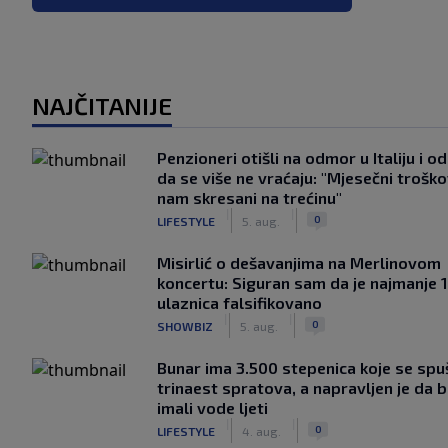
NAJČITANIJE
Penzioneri otišli na odmor u Italiju i odl
da se više ne vraćaju: "Mjesečni troško
nam skresani na trećinu"
|
|
0
LIFESTYLE
5. aug.
Misirlić o dešavanjima na Merlinovom
koncertu: Siguran sam da je najmanje 
ulaznica falsifikovano
|
|
0
SHOWBIZ
5. aug.
Bunar imа 3.500 stepenica koje se spu
trinaest spratova, a napravljen je da bi
imali vode ljeti
|
|
0
LIFESTYLE
4. aug.