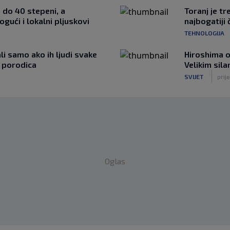
i do 40 stepeni, a
Toranj je tr
gući i lokalni pljuskovi
najbogatiji 
TEHNOLOGIJA
li samo ako ih ljudi svake
Hiroshima o
t porodica
Velikim sil
|
SVIJET
prij
Oglas