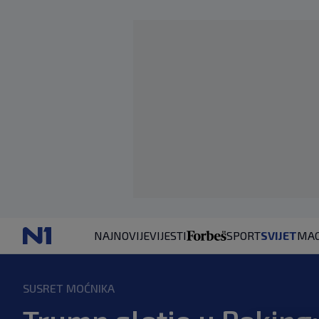
NAJNOVIJE
VIJESTI
SPORT
SVIJET
MAG
SUSRET MOĆNIKA