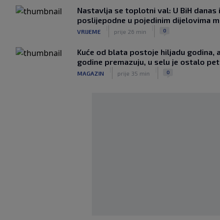
Nastavlja se toplotni val: U BiH danas 
poslijepodne u pojedinim dijelovima mo
|
|
0
VRIJEME
prije 26 min
Kuće od blata postoje hiljadu godina, a
godine premazuju, u selu je ostalo pe
|
|
0
MAGAZIN
prije 35 min