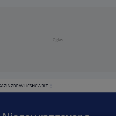
Oglas
AZIN
ZDRAVLJE
SHOWBIZ
KOLUMNE