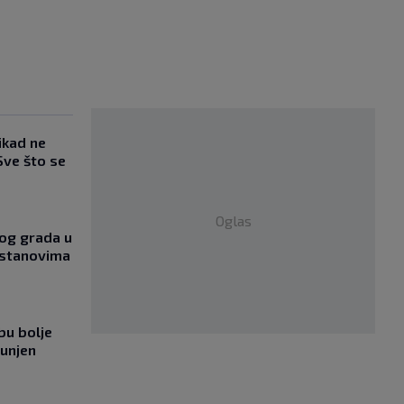
ikad ne
Sve što se
Oglas
og grada u
 stanovima
bu bolje
punjen