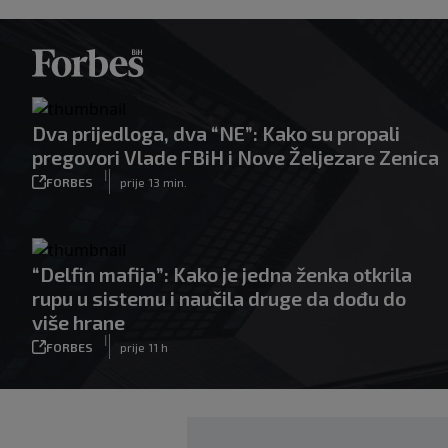
Dva prijedloga, dva “NE”: Kako su propali
pregovori Vlade FBiH i Nove Željezare Zenica
|
FORBES
prije 13 min.
“Delfin mafija”: Kako je jedna ženka otkrila
rupu u sistemu i naučila druge da dođu do
više hrane
|
FORBES
prije 11 h