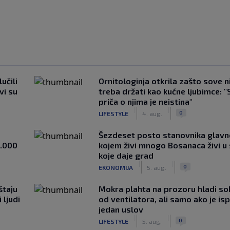
učili
Ornitologinja otkrila zašto sove n
vi su
treba držati kao kućne ljubimce: "
priča o njima je neistina"
|
|
0
LIFESTYLE
4. aug.
Šezdeset posto stanovnika glavn
1.000
kojem živi mnogo Bosanaca živi u
koje daje grad
|
|
0
EKONOMIJA
5. aug.
štaju
Mokra plahta na prozoru hladi so
 ljudi
od ventilatora, ali samo ako je is
jedan uslov
|
|
0
LIFESTYLE
5. aug.