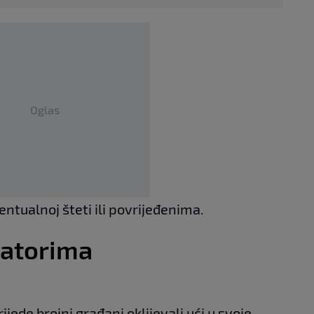
Oglas
ntualnoj šteti ili povrijeđenima.
šatorima
rijede brojni građani oklijevali ući u svoje