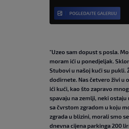
POGLEDAJTE GALERIJU
"Uzeo sam dopust s posla. Moja 
moram ići u ponedjeljak. Sklo
Stubovi u našoj kući su pukli. 
dodirnete. Nas četvero živi u
ići kući, kao što zapravo mnogi
spavaju na zemlji, neki osta
sa čvrstom zgradom u koju mo
zgrada u blizini, morali smo se 
dnevna cijena parkinga 200 lira