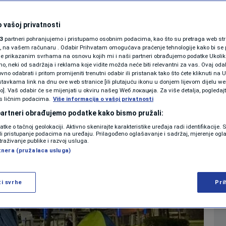
nzi postali naselja
SHOWBIZ
KOLUMNE
 vašoj privatnosti
0
21:21
SVIJET
komentara
|
|
3
partneri pohranjujemo i pristupamo osobnim podacima, kao što su pretraga web stran
ori, na vašem računaru . Odabir Prihvatam omogućava praćenje tehnologije kako bi se 
je prikazanim svrhama na osnovu kojih mi i naši partneri obrađujemo podatke Ukoliko
 neki od sadržaja i reklama koje vidite možda neće biti relevantni za vas. Ovaj odab
PODCAST
no odabrati i pritom promijeniti trenutni odabir ili pristanak tako što ćete kliknuti na U
Više
tavkama link na dnu ove web stranice [ili plutajuću ikonu u donjem lijevom dijelu we
N1 SPECIJAL
vo]. Vaš odabir će se mijenjati u okviru našeg Wеб локација. Za više detalja, pogledaj
s ličnim podacima.
Više informacija o vašoj privatnosti
FENOMENI
 partneri obrađujemo podatke kako bismo pružali:
datke o tačnoj geolokaciji. Aktivno skenirajte karakteristike uređaja radi identifikacije.
NEISTRAŽENO
ili pristupanje podacima na uređaju. Prilagođeno oglašavanje i sadržaj, mjerenje ogl
traživanje publike i razvoj usluga.
tnera (pružalaca usluga)
VIRALNO
FOTO
ži svrhe
Pri
PROMO
VIDEO