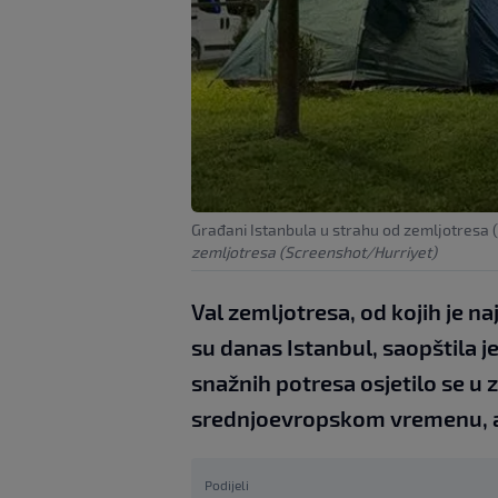
Građani Istanbula u strahu od zemljotresa 
zemljotresa (Screenshot/Hurriyet)
Val zemljotresa, od kojih je na
su danas Istanbul, saopštila je
snažnih potresa osjetilo se u 
srednjoevropskom vremenu, ali 
Podijeli