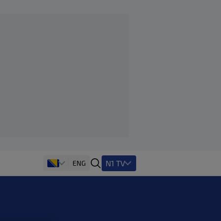
N1 TV
ENG