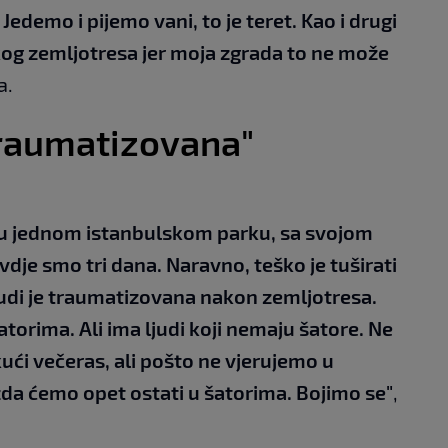
 Jedemo i pijemo vani, to je teret. Kao i drugi
likog zemljotresa jer moja zgrada to ne može
a.
 traumatizovana"
 u jednom istanbulskom parku, sa svojom
je smo tri dana. Naravno, teško je tuširati
 ljudi je traumatizovana nakon zemljotresa.
atorima. Ali ima ljudi koji nemaju šatore. Ne
ći večeras, ali pošto ne vjerujemo u
a ćemo opet ostati u šatorima. Bojimo se"
,