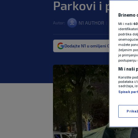
Parkovi i parki
Brinemo o
N1 AUTHOR
Autor:
25. apr. 2025. 
|
Mi i naši
60
identifikat
podrška dol
onemogućeno,
možete ponov
Dodajte N1 u omiljeni Google izvor
željenim pos
je primjenji
postupanju 
Mi i naši
Koristite po
podataka i/
sadržaja, is
Spisak par
Prika