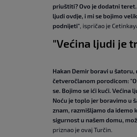
priuštiti? Ovo je dodatni teret.
ljudi ovdje, i mi se bojimo ve
podnijeti"
, ispričao je Cetinkay
"Većina ljudi je
Hakan Demir boravi u šatoru,
četveročlanom porodicom: "Ovd
se. Bojimo se ići kući. Većina
Noću je toplo jer boravimo u š
znam, razmišljamo da idemo ku
sigurnost u našem domu, možd
priznao je ovaj Turčin.