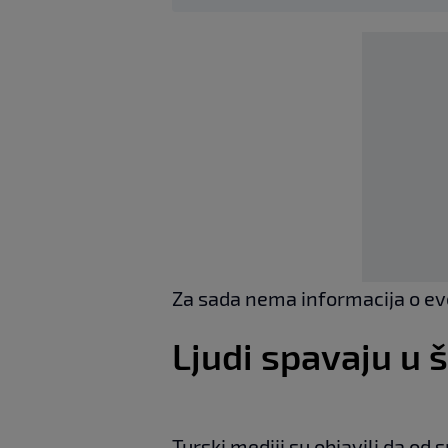
Za sada nema informacija o eve
Ljudi spavaju u 
Turski mediji su objavili da od s