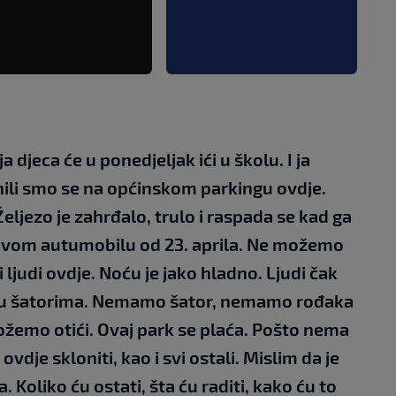
djeca će u ponedjeljak ići u školu. I ja
nili smo se na općinskom parkingu ovdje.
Željezo je zahrđalo, trulo i raspada se kad ga
 ovom autumobilu od 23. aprila. Ne možemo
 ljudi ovdje. Noću je jako hladno. Ljudi čak
ju u šatorima. Nemamo šator, nemamo rođaka
žemo otići. Ovaj park se plaća. Pošto nema
ovdje skloniti, kao i svi ostali. Mislim da je
. Koliko ću ostati, šta ću raditi, kako ću to