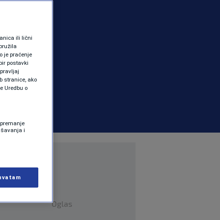
ica ili lični
pružila
 je praćenje
ir postavki
pravljaj
b stranice, ako
te Uredbu o
 Spremanje
ašavanja i
hvatam
Oglas