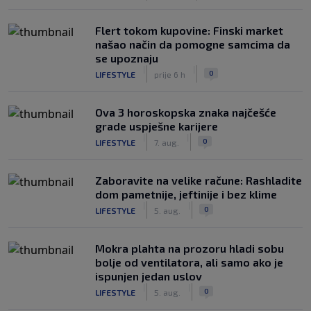
Flert tokom kupovine: Finski market
našao način da pomogne samcima da
se upoznaju
|
|
0
LIFESTYLE
prije 6 h
Ova 3 horoskopska znaka najčešće
grade uspješne karijere
|
|
0
LIFESTYLE
7. aug.
Zaboravite na velike račune: Rashladite
dom pametnije, jeftinije i bez klime
|
|
0
LIFESTYLE
5. aug.
Mokra plahta na prozoru hladi sobu
bolje od ventilatora, ali samo ako je
ispunjen jedan uslov
|
|
0
LIFESTYLE
5. aug.