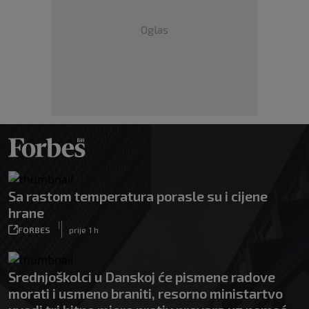
Oglas
Sa rastom temperatura porasle su i cijene
hrane
|
FORBES
prije 1 h
Srednjoškolci u Danskoj će pismene radove
morati i usmeno braniti, resorno ministartvo