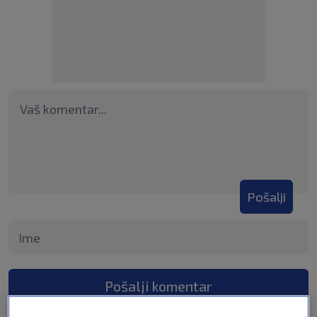
Pošalji
Pošalji komentar