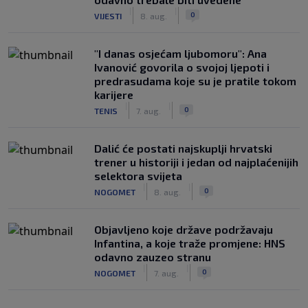
|
|
0
VIJESTI
8. aug.
"I danas osjećam ljubomoru": Ana
Ivanović govorila o svojoj ljepoti i
predrasudama koje su je pratile tokom
karijere
|
|
0
TENIS
7. aug.
Dalić će postati najskuplji hrvatski
trener u historiji i jedan od najplaćenijih
selektora svijeta
|
|
0
NOGOMET
8. aug.
Objavljeno koje države podržavaju
Infantina, a koje traže promjene: HNS
odavno zauzeo stranu
|
|
0
NOGOMET
7. aug.