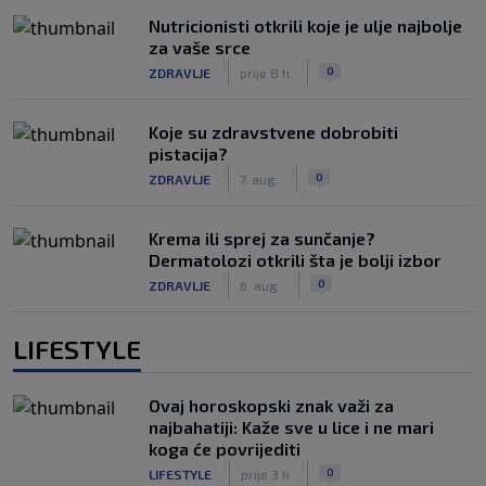
Nutricionisti otkrili koje je ulje najbolje
za vaše srce
|
|
0
ZDRAVLJE
prije 8 h
Koje su zdravstvene dobrobiti
pistacija?
|
|
0
ZDRAVLJE
7. aug.
Krema ili sprej za sunčanje?
Dermatolozi otkrili šta je bolji izbor
|
|
0
ZDRAVLJE
6. aug.
LIFESTYLE
Ovaj horoskopski znak važi za
najbahatiji: Kaže sve u lice i ne mari
koga će povrijediti
|
|
0
LIFESTYLE
prije 3 h