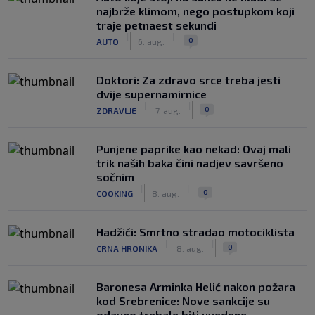
najbrže klimom, nego postupkom koji
traje petnaest sekundi
|
|
0
AUTO
6. aug.
Doktori: Za zdravo srce treba jesti
dvije supernamirnice
|
|
0
ZDRAVLJE
7. aug.
Punjene paprike kao nekad: Ovaj mali
trik naših baka čini nadjev savršeno
sočnim
|
|
0
COOKING
8. aug.
Hadžići: Smrtno stradao motociklista
|
|
0
CRNA HRONIKA
8. aug.
Baronesa Arminka Helić nakon požara
kod Srebrenice: Nove sankcije su
odavno trebale biti uvedene