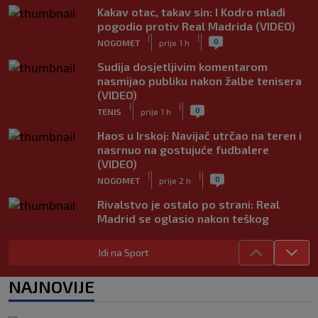
Kakav otac, takav sin: I Kodro mlađi
pogodio protiv Real Madrida (VIDEO)
|
|
0
NOGOMET
prije 1 h
Sudija dosjetljivim komentarom
nasmijao publiku nakon žalbe tenisera
(VIDEO)
|
|
0
TENIS
prije 1 h
Haos u Irskoj: Navijač utrčao na teren i
nasrnuo na gostujuće fudbalere
(VIDEO)
|
|
0
NOGOMET
prije 2 h
Rivalstvo je ostalo po strani: Real
Madrid se oglasio nakon teškog
gubitka Lionela Messija
|
|
0
NOGOMET
prije 2 h
Idi na Sport
WNBA igračice odgovorile Kanteru
NAJNOVIJE
nakon provokacije: "Nećemo biti
politički pijuni"
|
|
0
KOŠARKA
prije 2 h