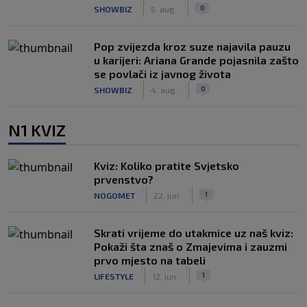
|
|
0
SHOWBIZ
5. aug.
Pop zvijezda kroz suze najavila pauzu
u karijeri: Ariana Grande pojasnila zašto
se povlači iz javnog života
|
|
0
SHOWBIZ
4. aug.
N1 KVIZ
Kviz: Koliko pratite Svjetsko
prvenstvo?
|
|
1
NOGOMET
22. jun.
Skrati vrijeme do utakmice uz naš kviz:
Pokaži šta znaš o Zmajevima i zauzmi
prvo mjesto na tabeli
|
|
1
LIFESTYLE
12. jun.