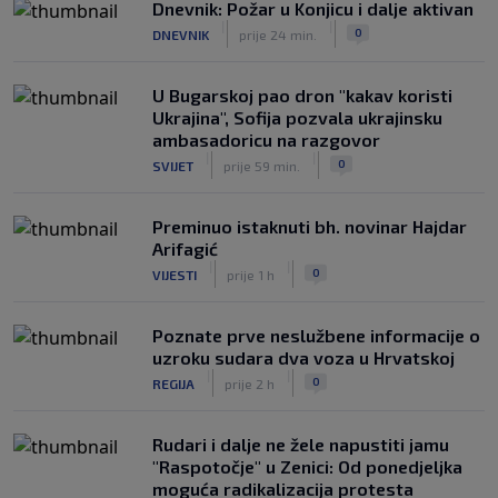
Dnevnik: Požar u Konjicu i dalje aktivan
|
|
0
DNEVNIK
prije 24 min.
Infantino nekada poručivao: "Novac
FIFA-e je vaš novac", danas se suočava
s najvećom krizom
U Bugarskoj pao dron "kakav koristi
|
|
0
NOGOMET
prije 3 h
Ukrajina", Sofija pozvala ukrajinsku
ambasadoricu na razgovor
|
|
0
SVIJET
prije 59 min.
Preminuo istaknuti bh. novinar Hajdar
Arifagić
|
|
0
VIJESTI
prije 1 h
Poznate prve neslužbene informacije o
uzroku sudara dva voza u Hrvatskoj
|
|
0
REGIJA
prije 2 h
Rudari i dalje ne žele napustiti jamu
"Raspotočje" u Zenici: Od ponedjeljka
moguća radikalizacija protesta