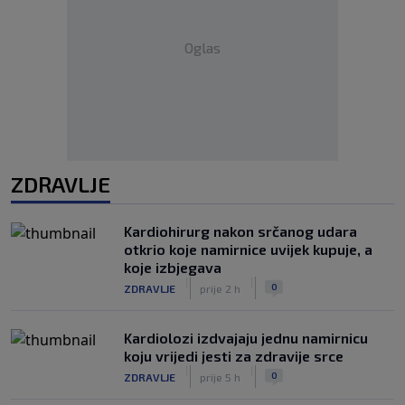
Oglas
ZDRAVLJE
Kardiohirurg nakon srčanog udara
otkrio koje namirnice uvijek kupuje, a
koje izbjegava
|
|
0
ZDRAVLJE
prije 2 h
Kardiolozi izdvajaju jednu namirnicu
koju vrijedi jesti za zdravije srce
|
|
0
ZDRAVLJE
prije 5 h