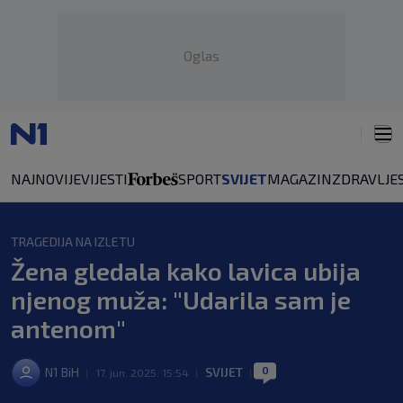
Oglas
NAJNOVIJE
VIJESTI
SPORT
SVIJET
MAGAZIN
ZDRAVLJE
TRAGEDIJA NA IZLETU
Žena gledala kako lavica ubija
njenog muža: "Udarila sam je
antenom"
0
N1 BiH
SVIJET
|
17. jun. 2025. 15:54
|
|