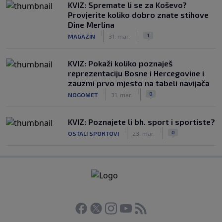
KVIZ: Spremate li se za Koševo?
Provjerite koliko dobro znate stihove
Dine Merlina
|
|
1
MAGAZIN
31. mar.
KVIZ: Pokaži koliko poznaješ
reprezentaciju Bosne i Hercegovine i
zauzmi prvo mjesto na tabeli navijača
|
|
0
NOGOMET
31. mar.
KVIZ: Poznajete li bh. sport i sportiste?
|
|
0
OSTALI SPORTOVI
23. mar.