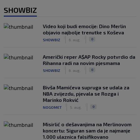
SHOWBIZ
Video koji budi emocije: Dino Merlin
objavio najbolje trenutke s Koševa
|
|
0
SHOWBIZ
6. aug.
Američki reper A$AP Rocky potvrdio da
Rihanna radi na novim pjesmama
|
|
0
SHOWBIZ
6. aug.
Bivša Mamićeva supruga se udala za
NBA zvijezdu, pjevala se Rozga i
Marinko Rokvić
|
|
0
NOGOMET
5. aug.
Misirlić o dešavanjima na Merlinovom
koncertu: Siguran sam da je najmanje
1.000 ulaznica falsifikovano