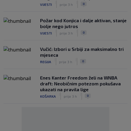
|
|
0
VIJESTI
prije 3 h
Požar kod Konjica i dalje aktivan, stanje
bolje nego jutros
|
|
0
VIJESTI
prije 3 h
Vučić: Izbori u Srbiji za maksimalno tri
mjeseca
|
|
0
REGIJA
prije 3 h
Enes Kanter Freedom želi na WNBA
draft: Neobičnim potezom pokušava
ukazati na pravila lige
|
|
0
KOŠARKA
prije 3 h