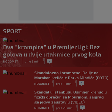
SPORT
Dva "krompira" u Premijer ligi: Bez
golova u dvije utakmice prvog kola
|
|
0
NOGOMET
prije 9 min.
Skandalozno i sramotno: Delije na
Marakani veličale Ratka Mladića (FOTO)
|
|
0
NOGOMET
prije 11 min.
Skandal u Istanbulu: Osimhen krenuo u
fizički obračun sa Mourinom, saigrači
ga jedva zaustavili (VIDEO)
|
|
0
NOGOMET
prije 25 min.