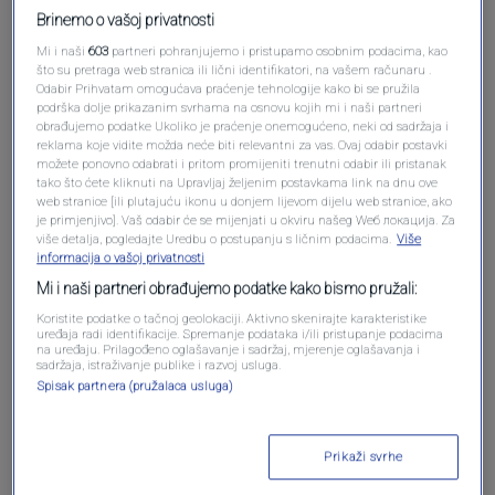
Brinemo o vašoj privatnosti
Mi i naši
603
partneri pohranjujemo i pristupamo osobnim podacima, kao
što su pretraga web stranica ili lični identifikatori, na vašem računaru .
Odabir Prihvatam omogućava praćenje tehnologije kako bi se pružila
podrška dolje prikazanim svrhama na osnovu kojih mi i naši partneri
obrađujemo podatke Ukoliko je praćenje onemogućeno, neki od sadržaja i
reklama koje vidite možda neće biti relevantni za vas. Ovaj odabir postavki
možete ponovno odabrati i pritom promijeniti trenutni odabir ili pristanak
tako što ćete kliknuti na Upravljaj željenim postavkama link na dnu ove
Oglas
web stranice [ili plutajuću ikonu u donjem lijevom dijelu web stranice, ako
je primjenjivo]. Vaš odabir će se mijenjati u okviru našeg Wеб локација. Za
više detalja, pogledajte Uredbu o postupanju s ličnim podacima.
Više
informacija o vašoj privatnosti
Mi i naši partneri obrađujemo podatke kako bismo pružali:
Koristite podatke o tačnoj geolokaciji. Aktivno skenirajte karakteristike
uređaja radi identifikacije. Spremanje podataka i/ili pristupanje podacima
na uređaju. Prilagođeno oglašavanje i sadržaj, mjerenje oglašavanja i
sadržaja, istraživanje publike i razvoj usluga.
Spisak partnera (pružalaca usluga)
Prikaži svrhe
Oglas