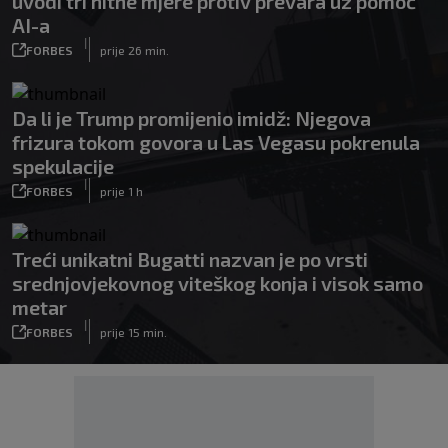
uvodi tri hitne mjere protiv prevara uz pomoć
AI-a
|
FORBES
prije 26 min.
Da li je Trump promijenio imidž: Njegova
frizura tokom govora u Las Vegasu pokrenula
spekulacije
|
FORBES
prije 1 h
Treći unikatni Bugatti nazvan je po vrsti
srednjovjekovnog viteškog konja i visok samo
metar
|
FORBES
prije 15 min.