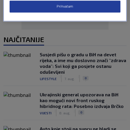
Prihvatam
NAJČITANIJE
Susjedi pišu o gradu u BiH na devet
rijeka, a ime mu doslovno znači "zdrava
voda": Svi koji ga posjete ostanu
oduševljeni
|
|
0
LIFESTYLE
7. aug.
Ukrajinski general upozorava na BiH
kao mogući novi front ruskog
hibridnog rata: Posebno izdvaja Brčko
|
|
0
VIJESTI
8. aug.
Auto koje stoji na suncu ne hladi se