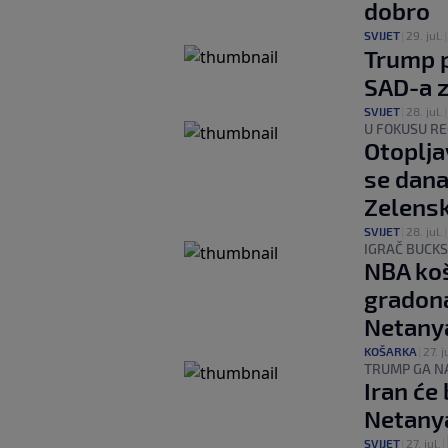
dobro
SVIJET
|
29. jul.
Trump p
SAD-a z
SVIJET
|
28. jul.
U FOKUSU R
Otoplja
se dana
Zelens
SVIJET
|
28. jul.
IGRAČ BUCK
NBA ko
gradona
Netany
KOŠARKA
|
27. j
TRUMP GA N
Iran će
Netany
SVIJET
|
27. jul.
|