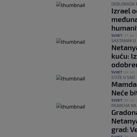
DEBLOKADA 
Izrael 
međuna
humani
SVIJET
|
27. jul.
|
SASTANAK U
Netanya
kuću: I
odobre
SVIJET
|
24. jul.
STIŽE U SAD
Mamdani
Neće bi
SVIJET
|
20. jul.
REAKCIJA NA
Gradona
Netanya
grad: V
SVIJET
|
20. jul.