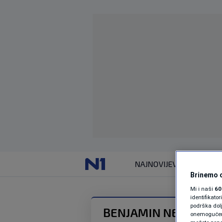
NAJNOVIJE
VIJESTI
Brinemo o
Mi i naši
60
identifikat
podrška dol
BENJAMIN NETANYA
onemogućeno,