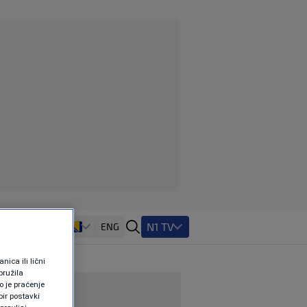
N1 TV
ENG
ica ili lični
pružila
 je praćenje
ir postavki