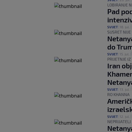
LOBIRANJE N
Pad pod
intenzi
SVIJET
|
18. jul.
|
SUSRET NIJ
Netanya
do Tru
SVIJET
|
15. jul.
|
PRIJETNJE I
Iran ob
Khamene
Netanya
SVIJET
|
13. jul.
|
RO KHANNA
Američk
izraels
SVIJET
|
12. jul.
|
NEPRIJATELJ
Netanya