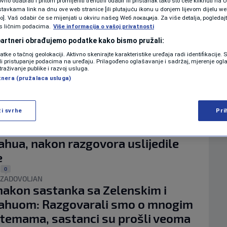
no odabrati i pritom promijeniti trenutni odabir ili pristanak tako što ćete kliknuti na U
KOLUMNE
tavkama link na dnu ove web stranice [ili plutajuću ikonu u donjem lijevom dijelu we
PRIMIRJA
hu prkosi Trumpu: Izrael odbacuje
vo]. Vaš odabir će se mijenjati u okviru našeg Wеб локација. Za više detalja, pogledaj
s ličnim podacima.
Više informacija o vašoj privatnosti
Gazi dok UN upozorava na rekordan
 partneri obrađujemo podatke kako bismo pružali:
PODCAST
ilnih žrtava
datke o tačnoj geolokaciji. Aktivno skenirajte karakteristike uređaja radi identifikacije.
ili pristupanje podacima na uređaju. Prilagođeno oglašavanje i sadržaj, mjerenje ogl
0
|
N1 SPECIJAL
traživanje publike i razvoj usluga.
UŠTVENE MREŽE
tnera (pružalaca usluga)
hu priznao pad popularnosti u
FENOMENI
oj javnosti
1
|
ži svrhe
Pri
NEISTRAŽENO
O MORAO GOVORITI?"
rije sastanka javno kritikovao
VIRALNO
hua, nakon razgovora uslijedile
e
FOTO
0
|
PROMO
 ZADOVOLJAN
akon sastanka sa Zelenskim i
VIDEO
ahuom: Razgovarali smo o mnogim
temama, sastanci su prošli veoma