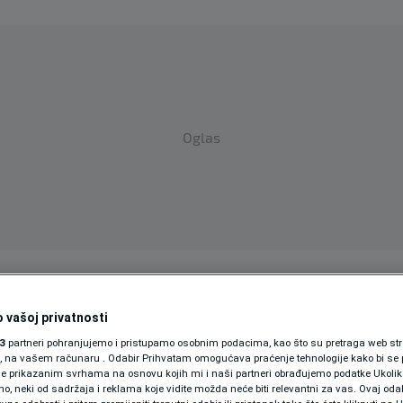
Oglas
SPORT
SVIJET
MAGAZIN
 vašoj privatnosti
ZDRAVLJE
3
partneri pohranjujemo i pristupamo osobnim podacima, kao što su pretraga web stran
ori, na vašem računaru . Odabir Prihvatam omogućava praćenje tehnologije kako bi se 
SHOWBIZ
je prikazanim svrhama na osnovu kojih mi i naši partneri obrađujemo podatke Ukoliko
HU
 neki od sadržaja i reklama koje vidite možda neće biti relevantni za vas. Ovaj odab