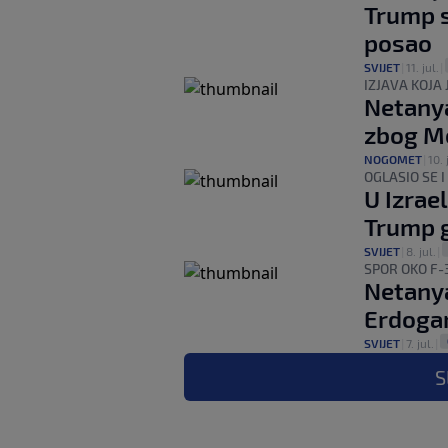
Trump s
posao
SVIJET
|
11. jul.
|
IZJAVA KOJA 
Netanya
zbog M
NOGOMET
|
10. 
OGLASIO SE 
U Izrae
Trump gr
SVIJET
|
8. jul.
|
SPOR OKO F-
Netanya
Erdoga
SVIJET
|
7. jul.
|
S