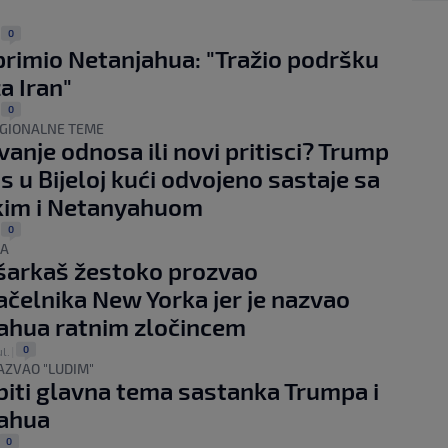
0
|
rimio Netanjahua: "Tražio podršku
a Iran"
0
|
EGIONALNE TEME
vanje odnosa ili novi pritisci? Trump
s u Bijeloj kući odvojeno sastaje sa
kim i Netanyahuom
0
|
SA
šarkaš žestoko prozvao
čelnika New Yorka jer je nazvao
ahua ratnim zločincem
0
ul.
|
AZVAO "LUDIM"
 biti glavna tema sastanka Trumpa i
ahua
0