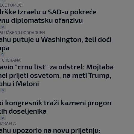
EĆE POMOĆI
rške Izraelu u SAD-u pokreće
vnu diplomatsku ofanzivu
0
E SLUŽBENO DOGOVOREN
hu putuje u Washington, želi doći
mpa
0
Z TEHERANA
javio "crnu list" za odstrel: Mojtaba
i prijeti osvetom, na meti Trump,
hu i Meloni
0
i kongresnik traži kazneni progon
kih doseljenika
0
 IZRAELA
hu upozorio na novu prijetnju: