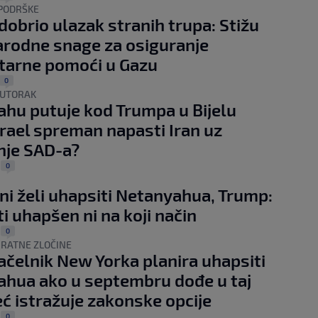
PODRŠKE
odobrio ulazak stranih trupa: Stižu
rodne snage za osiguranje
tarne pomoći u Gazu
0
 UTORAK
hu putuje kod Trumpa u Bijelu
zrael spreman napasti Iran uz
nje SAD-a?
0
|
 želi uhapsiti Netanyahua, Trump:
ti uhapšen ni na koji način
0
|
 RATNE ZLOČINE
čelnik New Yorka planira uhapsiti
hua ako u septembru dođe u taj
eć istražuje zakonske opcije
0
|