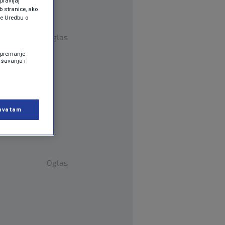
pravljaj
b stranice, ako
te Uredbu o
Oglas
 Spremanje
ašavanja i
hvatam
Oglas