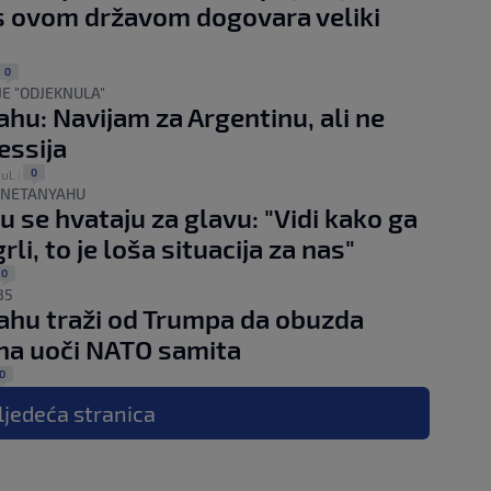
 ovom državom dogovara veliki
0
JE "ODJEKNULA"
hu: Navijam za Argentinu, ali ne
essija
0
jul.
|
I NETANYAHU
lu se hvataju za glavu: "Vidi kako ga
li, to je loša situacija za nas"
0
35
hu traži od Trumpa da obuzda
na uoči NATO samita
0
ljedeća
stranica