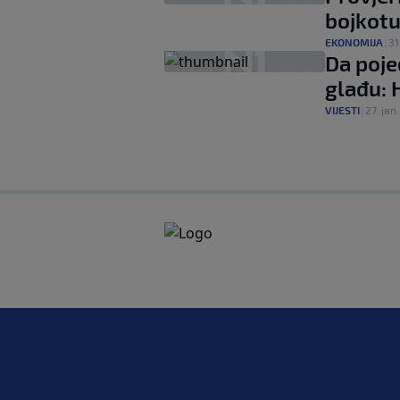
bojkotu
EKONOMIJA
|
31
Da poje
glađu: 
VIJESTI
|
27. jan.