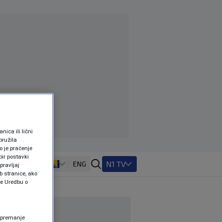
ica ili lični
pružila
 je praćenje
ir postavki
N1 TV
ENG
pravljaj
b stranice, ako
te Uredbu o
 Spremanje