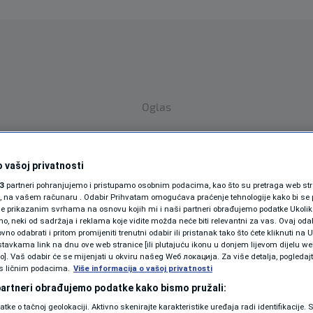
Oglas
 vašoj privatnosti
3
partneri pohranjujemo i pristupamo osobnim podacima, kao što su pretraga web stran
ori, na vašem računaru . Odabir Prihvatam omogućava praćenje tehnologije kako bi se 
je prikazanim svrhama na osnovu kojih mi i naši partneri obrađujemo podatke Ukoliko
 neki od sadržaja i reklama koje vidite možda neće biti relevantni za vas. Ovaj odab
SPORT
SVIJET
MAGAZIN
no odabrati i pritom promijeniti trenutni odabir ili pristanak tako što ćete kliknuti na U
tavkama link na dnu ove web stranice [ili plutajuću ikonu u donjem lijevom dijelu we
ZDRAVLJE
vo]. Vaš odabir će se mijenjati u okviru našeg Wеб локација. Za više detalja, pogledaj
s ličnim podacima.
Više informacija o vašoj privatnosti
SHOWBIZ
 partneri obrađujemo podatke kako bismo pružali:
datke o tačnoj geolokaciji. Aktivno skenirajte karakteristike uređaja radi identifikacije.