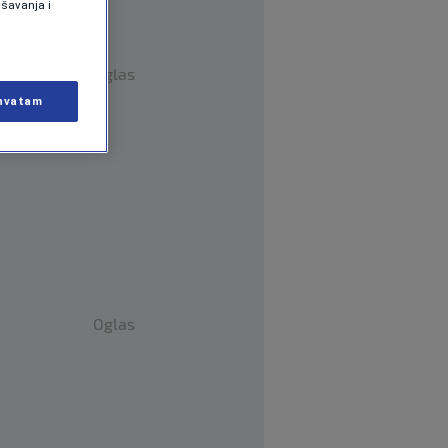
ašavanja i
Oglas
hvatam
Oglas