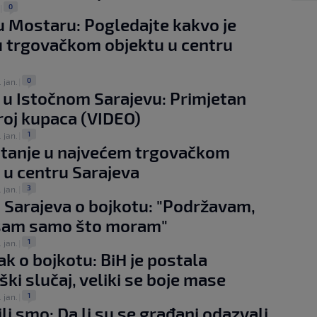
0
|
u Mostaru: Pogledajte kakvo je
u trgovačkom objektu u centru
0
. jan.
|
i u Istočnom Sarajevu: Primjetan
roj kupaca (VIDEO)
1
. jan.
|
stanje u najvećem trgovačkom
 u centru Sarajeva
3
. jan.
|
 Sarajeva o bojkotu: "Podržavam,
 sam samo što moram"
1
. jan.
|
ak o bojkotu: BiH je postala
ški slučaj, veliki se boje mase
1
. jan.
|
ili smo: Da li su se građani odazvali