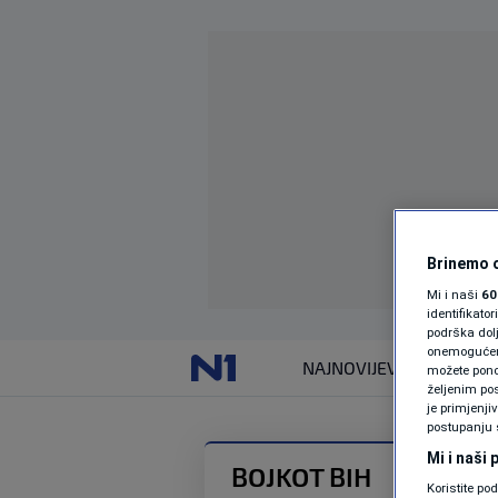
Brinemo o
Mi i naši
60
identifikat
podrška dol
onemogućeno,
NAJNOVIJE
VIJESTI
možete ponov
željenim pos
je primjenji
postupanju 
Mi i naši
BOJKOT BIH
Koristite po