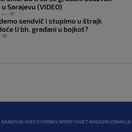
 u Sarajevu (VIDEO)
0
. jan.
|
demo sendvič i stupimo u štrajk
Hoće li bh. građani u bojkot?
0
|
NAJNOVIJE
VIJESTI
FORBES
SPORT
SVIJET
MAGAZIN
ZDRAVLJE