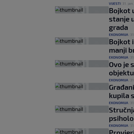
VIJESTI
|
31. jan.
Bojkot 
stanje 
grada
EKONOMIJA
|
31
Bojkot 
manji b
EKONOMIJA
|
31
Ovo je 
objektu
EKONOMIJA
|
31
Građani
kupila
EKONOMIJA
|
31
Stručnj
psiholo
EKONOMIJA
|
31
Provjer