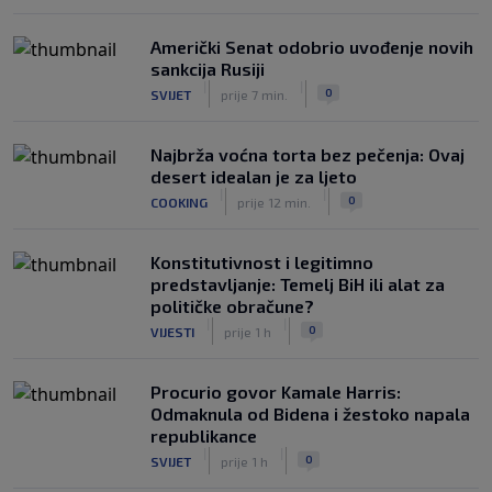
Američki Senat odobrio uvođenje novih
sankcija Rusiji
|
|
0
SVIJET
prije 7 min.
Najbrža voćna torta bez pečenja: Ovaj
desert idealan je za ljeto
|
|
0
COOKING
prije 12 min.
Konstitutivnost i legitimno
predstavljanje: Temelj BiH ili alat za
političke obračune?
|
|
0
VIJESTI
prije 1 h
Procurio govor Kamale Harris:
Odmaknula od Bidena i žestoko napala
republikance
|
|
0
SVIJET
prije 1 h