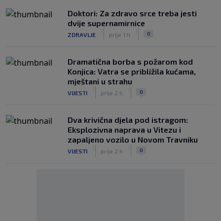
Doktori: Za zdravo srce treba jesti
dvije supernamirnice
|
|
0
ZDRAVLJE
prije 1 h
Dramatična borba s požarom kod
Konjica: Vatra se približila kućama,
mještani u strahu
|
|
0
VIJESTI
prije 2 h
Dva krivična djela pod istragom:
Eksplozivna naprava u Vitezu i
zapaljeno vozilo u Novom Travniku
|
|
0
VIJESTI
prije 2 h