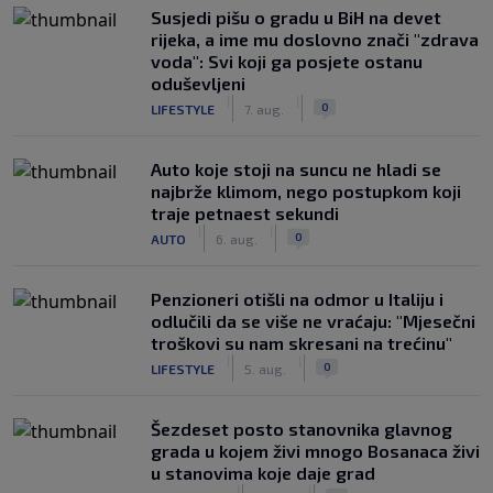
Susjedi pišu o gradu u BiH na devet
rijeka, a ime mu doslovno znači "zdrava
voda": Svi koji ga posjete ostanu
oduševljeni
|
|
0
LIFESTYLE
7. aug.
Auto koje stoji na suncu ne hladi se
najbrže klimom, nego postupkom koji
traje petnaest sekundi
|
|
0
AUTO
6. aug.
Penzioneri otišli na odmor u Italiju i
odlučili da se više ne vraćaju: "Mjesečni
troškovi su nam skresani na trećinu"
|
|
0
LIFESTYLE
5. aug.
Šezdeset posto stanovnika glavnog
grada u kojem živi mnogo Bosanaca živi
u stanovima koje daje grad
|
|