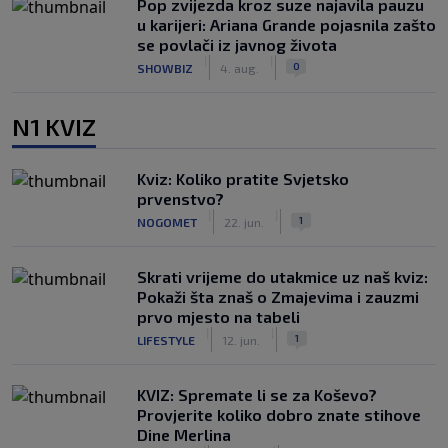
Pop zvijezda kroz suze najavila pauzu
u karijeri: Ariana Grande pojasnila zašto
se povlači iz javnog života
|
|
0
SHOWBIZ
4. aug.
N1 KVIZ
Kviz: Koliko pratite Svjetsko
prvenstvo?
|
|
1
NOGOMET
22. jun.
Skrati vrijeme do utakmice uz naš kviz:
Pokaži šta znaš o Zmajevima i zauzmi
prvo mjesto na tabeli
|
|
1
LIFESTYLE
12. jun.
KVIZ: Spremate li se za Koševo?
Provjerite koliko dobro znate stihove
Dine Merlina