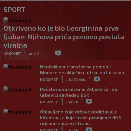
SPORT
Otkriveno ko je bio Georginina prva
ljubav: Njihova priča ponovo postala
viralna
|
|
0
NOGOMET
prije 0 min.
Neočekivan transfer na pomolu:
Monaco se uključio u utrku za Lukakua
|
|
0
NOGOMET
prije 30 min.
Počela nova sezona: Željezničar na
Grbavici savladao BSK
|
|
0
NOGOMET
prije 1 h
Objavljeno koje države podržavaju
Infantina, a koje traže promjene: HNS
odavno zauzeo stranu
|
|
0
NOGOMET
prije 1 h