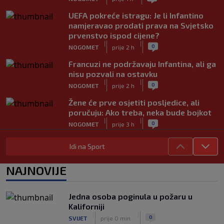
UEFA pokreće istragu: Je li Infantino
namjeravao prodati prava na Svjetsko
prvenstvo ispod cijene?
|
|
0
NOGOMET
prije 2 h
Francuzi ne podržavaju Infantina, ali ga
nisu pozvali na ostavku
|
|
0
NOGOMET
prije 2 h
Žene će prve osjetiti posljedice, ali
poručuju: Ako treba, neka bude bojkot
|
|
0
NOGOMET
prije 3 h
Zvanično: Samed Baždar ima novi klub,
Idi na Sport
zadužio broj sa velikom "težinom"
|
|
0
NOGOMET
prije 5 h
NAJNOVIJE
Prije nekoliko godina zaludjela je
internet, a onda nestala iz javnosti: Svi
Jedna osoba poginula u požaru u
se pitaju gdje je i šta radi (VIDEO)
Kaliforniji
|
|
0
OSTALI SPORTOVI
prije 5 h
|
|
0
SVIJET
prije 0 min.