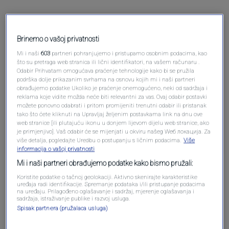
Pre 2 godina
Protektor
Brinemo o vašoj privatnosti
Mi i naši
603
partneri pohranjujemo i pristupamo osobnim podacima, kao
što su pretraga web stranica ili lični identifikatori, na vašem računaru .
Bravo za gradjane samo nastavite,jer politicari
Odabir Prihvatam omogućava praćenje tehnologije kako bi se pružila
vam nikad nece pomoci u smanjenu cijena,oni su
podrška dolje prikazanim svrhama na osnovu kojih mi i naši partneri
obrađujemo podatke Ukoliko je praćenje onemogućeno, neki od sadržaja i
u talu sa vlasnicima Supermarketa jedan
reklama koje vidite možda neće biti relevantni za vas. Ovaj odabir postavki
mjesec bojkota je bolji lijek nego zasijedanje
možete ponovno odabrati i pritom promijeniti trenutni odabir ili pristanak
Vlade.
tako što ćete kliknuti na Upravljaj željenim postavkama link na dnu ove
web stranice [ili plutajuću ikonu u donjem lijevom dijelu web stranice, ako
Odgovori
je primjenjivo]. Vaš odabir će se mijenjati u okviru našeg Wеб локација. Za
više detalja, pogledajte Uredbu o postupanju s ličnim podacima.
Više
informacija o vašoj privatnosti
Mi i naši partneri obrađujemo podatke kako bismo pružali:
Koristite podatke o tačnoj geolokaciji. Aktivno skenirajte karakteristike
uređaja radi identifikacije. Spremanje podataka i/ili pristupanje podacima
na uređaju. Prilagođeno oglašavanje i sadržaj, mjerenje oglašavanja i
sadržaja, istraživanje publike i razvoj usluga.
Spisak partnera (pružalaca usluga)