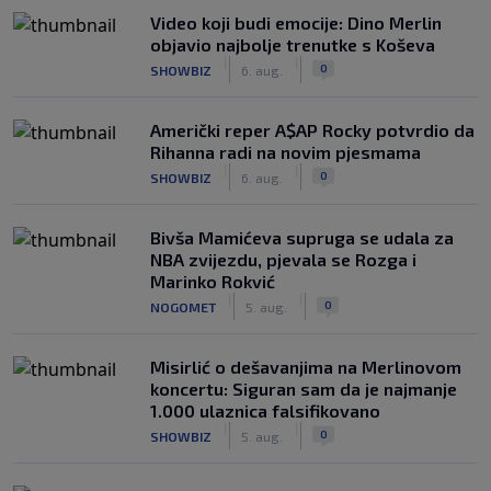
Video koji budi emocije: Dino Merlin
objavio najbolje trenutke s Koševa
|
|
0
SHOWBIZ
6. aug.
Američki reper A$AP Rocky potvrdio da
Rihanna radi na novim pjesmama
|
|
0
SHOWBIZ
6. aug.
Bivša Mamićeva supruga se udala za
NBA zvijezdu, pjevala se Rozga i
Marinko Rokvić
|
|
0
NOGOMET
5. aug.
Misirlić o dešavanjima na Merlinovom
koncertu: Siguran sam da je najmanje
1.000 ulaznica falsifikovano
|
|
0
SHOWBIZ
5. aug.