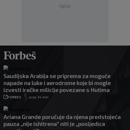
Oglas
Saudijska Arabija se priprema za moguće
napade na luke i aerodrome koje bi mogle
izvesti iračke milicije povezane s Hutima
|
FORBES
prije 34 min.
Ariana Grande poručuje da njena predstojeća
pauza „nije ishitrena“ niti je „posljedica