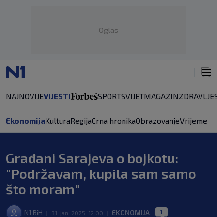
Oglas
NAJNOVIJE
VIJESTI
SPORT
SVIJET
MAGAZIN
ZDRAVLJE
Ekonomija
Kultura
Regija
Crna hronika
Obrazovanje
Vrijeme
Građani Sarajeva o bojkotu:
"Podržavam, kupila sam samo
što moram"
1
N1 BiH
EKONOMIJA
|
31. jan. 2025. 12:00
|
|