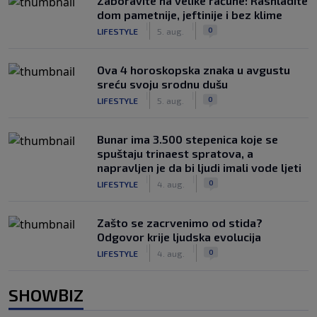
Zaboravite na velike račune: Rashladite
dom pametnije, jeftinije i bez klime
|
|
0
LIFESTYLE
5. aug.
Ova 4 horoskopska znaka u avgustu
sreću svoju srodnu dušu
|
|
0
LIFESTYLE
5. aug.
Bunar imа 3.500 stepenica koje se
spuštaju trinaest spratova, a
napravljen je da bi ljudi imali vode ljeti
|
|
0
LIFESTYLE
4. aug.
Zašto se zacrvenimo od stida?
Odgovor krije ljudska evolucija
|
|
0
LIFESTYLE
4. aug.
SHOWBIZ