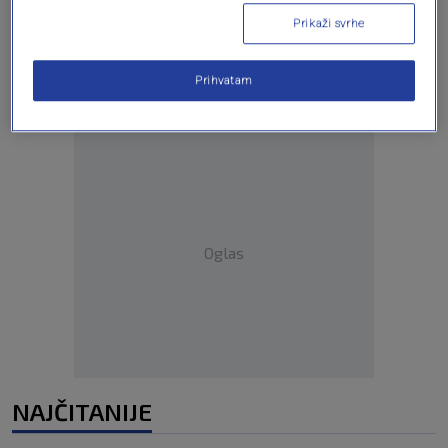
Oglas
Prikaži svrhe
Prihvatam
Oglas
NAJČITANIJE