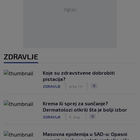
Oglas
ZDRAVLJE
Koje su zdravstvene dobrobiti
pistacija?
|
|
0
ZDRAVLJE
prije 1 h
Krema ili sprej za sunčanje?
Dermatolozi otkrili šta je bolji izbor
|
|
0
ZDRAVLJE
6. aug.
Masovna epidemija u SAD-u: Opasni