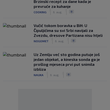
Brzinski recept za dane kada je
prevruće za kuhanje
|
|
0
COOKING
6. aug.
Vučić tokom boravka u BiH: U
Čipuljićima su svi Srbi navijali za
Zvezdu, dresove Partizana nisu htjeli
|
|
0
NOGOMET
6. aug.
Uz Zemlju već sto godina putuje još
jedan objekat, a kineska sonda ga je
prošlog mjeseca prvi put snimila
izbliza
|
|
0
NAUKA
6. aug.