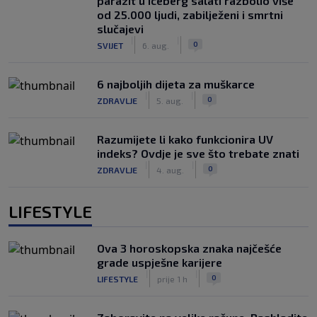
parazit u iceberg salati razbolio više
od 25.000 ljudi, zabilježeni i smrtni
slučajevi
|
|
0
SVIJET
6. aug.
6 najboljih dijeta za muškarce
|
|
0
ZDRAVLJE
5. aug.
Razumijete li kako funkcionira UV
indeks? Ovdje je sve što trebate znati
|
|
0
ZDRAVLJE
4. aug.
LIFESTYLE
Ova 3 horoskopska znaka najčešće
grade uspješne karijere
|
|
0
LIFESTYLE
prije 1 h