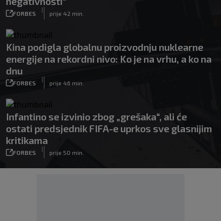
negativnosti“
|
FORBES
prije 42 min.
Kina podigla globalnu proizvodnju nuklearne
energije na rekordni nivo: Ko je na vrhu, a ko na
dnu
|
FORBES
prije 46 min.
Infantino se izvinio zbog „grešaka“, ali će
ostati predsjednik FIFA-e uprkos sve glasnijim
kritikama
|
FORBES
prije 50 min.