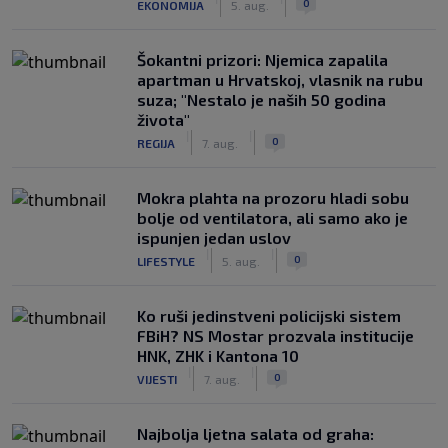
0
EKONOMIJA
5. aug.
Šokantni prizori: Njemica zapalila
apartman u Hrvatskoj, vlasnik na rubu
suza; "Nestalo je naših 50 godina
života"
|
|
0
REGIJA
7. aug.
Mokra plahta na prozoru hladi sobu
bolje od ventilatora, ali samo ako je
ispunjen jedan uslov
|
|
0
LIFESTYLE
5. aug.
Ko ruši jedinstveni policijski sistem
FBiH? NS Mostar prozvala institucije
HNK, ZHK i Kantona 10
|
|
0
VIJESTI
7. aug.
Najbolja ljetna salata od graha: